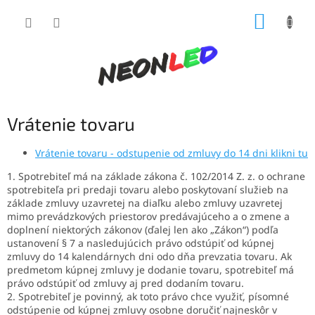
Prejsť
NÁKUP
na
obsah
KOŠÍK
Vrátenie tovaru
Vrátenie tovaru - odstupenie od zmluvy do 14 dni klikni tu
1. Spotrebiteľ má na základe zákona č. 102/2014 Z. z. o ochrane
spotrebiteľa pri predaji tovaru alebo poskytovaní služieb na
základe zmluvy uzavretej na diaľku alebo zmluvy uzavretej
mimo prevádzkových priestorov predávajúceho a o zmene a
doplnení niektorých zákonov (ďalej len ako „Zákon“) podľa
ustanovení § 7 a nasledujúcich právo odstúpiť od kúpnej
zmluvy do 14 kalendárnych dni odo dňa prevzatia tovaru. Ak
predmetom kúpnej zmluvy je dodanie tovaru, spotrebiteľ má
právo odstúpiť od zmluvy aj pred dodaním tovaru.
2. Spotrebiteľ je povinný, ak toto právo chce využiť, písomné
odstúpenie od kúpnej zmluvy osobne doručiť najneskôr v