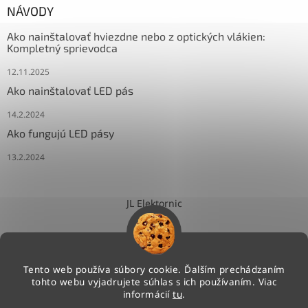
NÁVODY
Ako nainštalovať hviezdne nebo z optických vlákien:
Kompletný sprievodca
12.11.2025
Ako nainštalovať LED pás
14.2.2024
Ako fungujú LED pásy
13.2.2024
JL Elektornic
Tento web používa súbory cookie. Ďalším prechádzaním
tohto webu vyjadrujete súhlas s ich používaním. Viac
Vytvoril Shoptet
informácií
tu
.