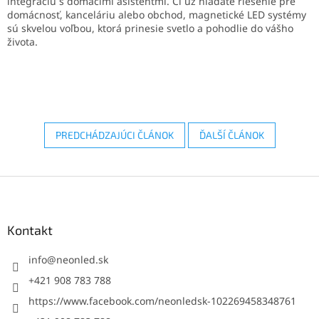
integráciu s domácimi asistentmi. Či už hľadáte riešenie pre
domácnosť, kanceláriu alebo obchod, magnetické LED systémy
sú skvelou voľbou, ktorá prinesie svetlo a pohodlie do vášho
života.
PREDCHÁDZAJÚCI ČLÁNOK
ĎALŠÍ ČLÁNOK
Z
á
p
ä
Kontakt
t
i
info
@
neonled.sk
e
+421 908 783 788
https://www.facebook.com/neonledsk-102269458348761