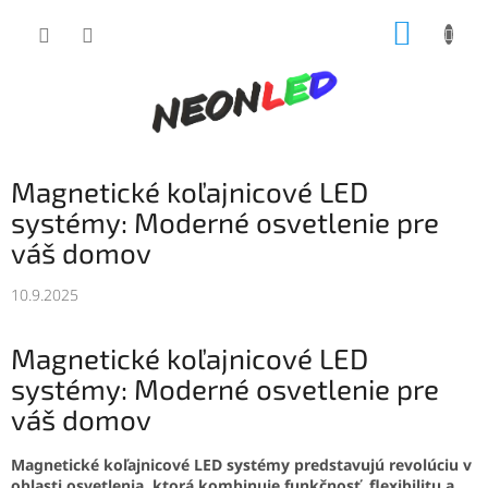
Prejsť
NÁKUP
na
obsah
KOŠÍK
Magnetické koľajnicové LED
systémy: Moderné osvetlenie pre
váš domov
10.9.2025
Magnetické koľajnicové LED
systémy: Moderné osvetlenie pre
váš domov
Magnetické koľajnicové LED systémy predstavujú revolúciu v
oblasti osvetlenia, ktorá kombinuje funkčnosť, flexibilitu a