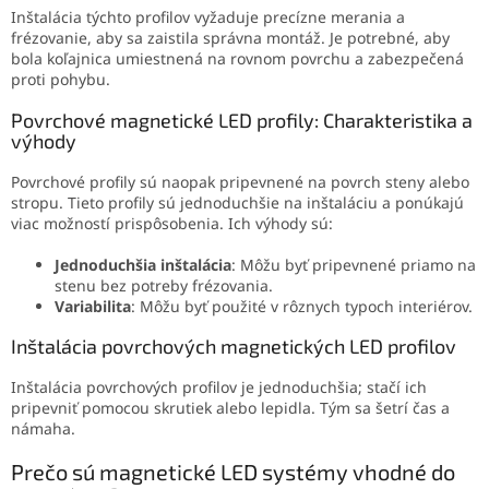
Inštalácia týchto profilov vyžaduje precízne merania a
frézovanie, aby sa zaistila správna montáž. Je potrebné, aby
bola koľajnica umiestnená na rovnom povrchu a zabezpečená
proti pohybu.
Povrchové magnetické LED profily: Charakteristika a
výhody
Povrchové profily sú naopak pripevnené na povrch steny alebo
stropu. Tieto profily sú jednoduchšie na inštaláciu a ponúkajú
viac možností prispôsobenia. Ich výhody sú:
Jednoduchšia inštalácia
: Môžu byť pripevnené priamo na
stenu bez potreby frézovania.
Variabilita
: Môžu byť použité v rôznych typoch interiérov.
Inštalácia povrchových magnetických LED profilov
Inštalácia povrchových profilov je jednoduchšia; stačí ich
pripevniť pomocou skrutiek alebo lepidla. Tým sa šetrí čas a
námaha.
Prečo sú magnetické LED systémy vhodné do