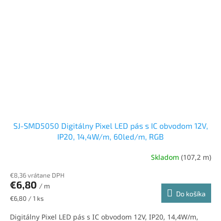
SJ-SMD5050 Digitálny Pixel LED pás s IC obvodom 12V,
IP20, 14,4W/m, 60led/m, RGB
Skladom
(107,2 m)
Priemerné
hodnotenie
€8,36 vrátane DPH
produktu
€6,80
je
/ m
Do košíka
5,0
Jednotková
€6,80 / 1 ks
z
cena:
5
Digitálny Pixel LED pás s IC obvodom 12V, IP20, 14,4W/m,