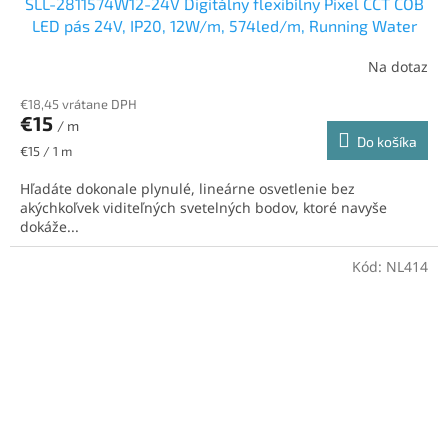
SLL-2811574W12-24V Digitálny flexibílny Pixel CCT COB
LED pás 24V, IP20, 12W/m, 574led/m, Running Water
Na dotaz
€18,45 vrátane DPH
€15
/ m
Do košíka
Jednotková
€15 / 1 m
cena:
Hľadáte dokonale plynulé, lineárne osvetlenie bez
akýchkoľvek viditeľných svetelných bodov, ktoré navyše
dokáže...
Kód:
NL414