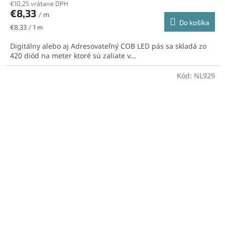
€10,25 vrátane DPH
€8,33
/ m
Do košíka
Jednotková
€8,33 / 1 m
cena:
Digitálny alebo aj Adresovateľný COB LED pás sa skladá zo
420 diód na meter ktoré sú zaliate v...
Kód:
NL929