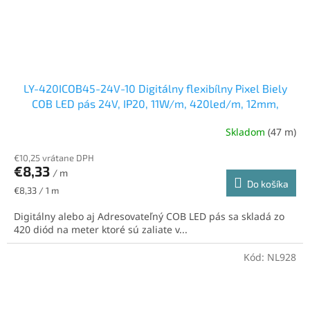
LY-420ICOB45-24V-10 Digitálny flexibílny Pixel Biely
COB LED pás 24V, IP20, 11W/m, 420led/m, 12mm,
neutrálna biela
Skladom
(47 m)
€10,25 vrátane DPH
€8,33
/ m
Do košíka
Jednotková
€8,33 / 1 m
cena:
Digitálny alebo aj Adresovateľný COB LED pás sa skladá zo
420 diód na meter ktoré sú zaliate v...
Kód:
NL928