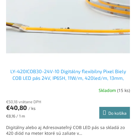
LY-420ICOB30-24V-10 Digitálny flexibílny Pixel Biely
COB LED pás 24V, IP65H, 11W/m, 420led/m, 13mm,
teplá biela
Skladom
(15 ks)
€50,18 vrátane DPH
€40,80
/ ks
Do košíka
Jednotková
€8,16 / 1 m
cena:
Digitálny alebo aj Adresovateľný COB LED pás sa skladá zo
420 diód na meter ktoré sú zaliate v...