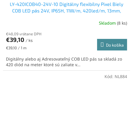
LY-420ICOB40-24V-10 Digitálny flexibílny Pixel Biely
COB LED pás 24V, IP65H, 11W/m, 420led/m, 13mm,
neutrálna biela
Skladom
(8 ks)
€48,09 vrátane DPH
€39,10
/ ks
Do košíka
Jednotková
€39,10 / 1 m
cena:
Digitálny alebo aj Adresovateľný COB LED pás sa skladá zo
420 diód na meter ktoré sú zaliate v...
Kód:
NL884