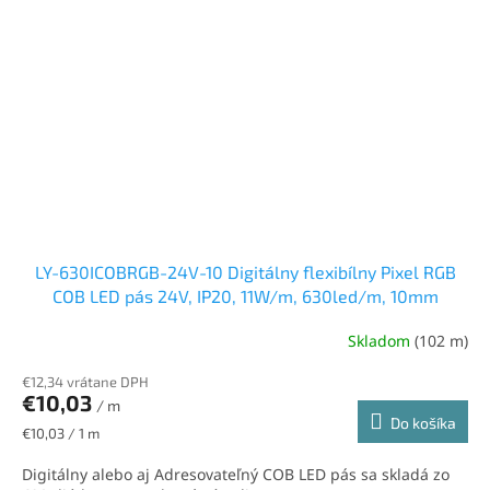
LY-630ICOBRGB-24V-10 Digitálny flexibílny Pixel RGB
COB LED pás 24V, IP20, 11W/m, 630led/m, 10mm
Skladom
(102 m)
€12,34 vrátane DPH
€10,03
/ m
Do košíka
Jednotková
€10,03 / 1 m
cena:
Digitálny alebo aj Adresovateľný COB LED pás sa skladá zo