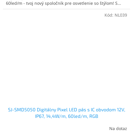
hviezdičiek.
60led/m - tvoj nový spoločník pre osvetlenie so štýlom! S...
Kód:
NL039
SJ-SMD5050 Digitálny Pixel LED pás s IC obvodom 12V,
IP67, 14,4W/m, 60led/m, RGB
Na dotaz