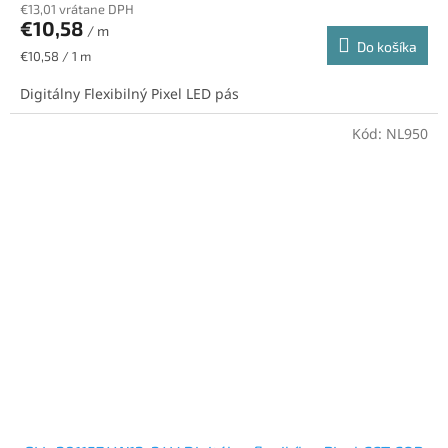
€13,01 vrátane DPH
€10,58
/ m
Do košíka
Jednotková
€10,58 / 1 m
cena:
Digitálny Flexibilný Pixel LED pás
Kód:
NL950