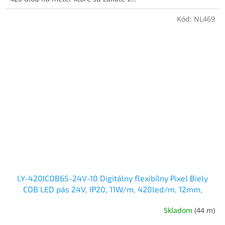
Kód:
NL469
LY-420ICOB65-24V-10 Digitálny flexibílny Pixel Biely
COB LED pás 24V, IP20, 11W/m, 420led/m, 12mm,
studená biela
Skladom
(44 m)