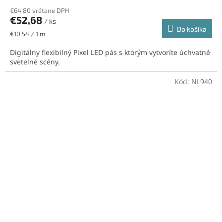
€64,80 vrátane DPH
€52,68
/ ks
Do košíka
Jednotková
€10,54 / 1 m
cena:
Digitálny flexibilný Pixel LED pás s ktorým vytvoríte úchvatné
svetelné scény.
Kód:
NL940