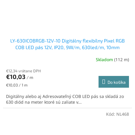
LY-630ICOBRGB-12V-10 Digitálny flexibílny Pixel RGB
COB LED pás 12V, IP20, 9W/m, 630led/m, 10mm
Skladom
(112 m)
€12,34 vrátane DPH
€10,03
/ m
Do košíka
Jednotková
€10,03 / 1 m
cena:
Digitálny alebo aj Adresovateľný COB LED pás sa skladá zo
630 diód na meter ktoré sú zaliate v...
Kód:
NL468