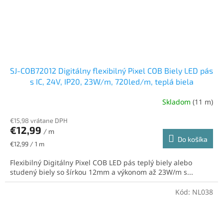
SJ-COB72012 Digitálny flexibilný Pixel COB Biely LED pás
s IC, 24V, IP20, 23W/m, 720led/m, teplá biela
Skladom
(11 m)
€15,98 vrátane DPH
€12,99
/ m
Do košíka
Jednotková
€12,99 / 1 m
cena:
Flexibilný Digitálny Pixel COB LED pás teplý biely alebo
studený biely so šírkou 12mm a výkonom až 23W/m s...
Kód:
NL038