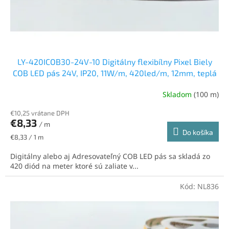
k
t
o
v
LY-420ICOB30-24V-10 Digitálny flexibílny Pixel Biely
COB LED pás 24V, IP20, 11W/m, 420led/m, 12mm, teplá
biela
Skladom
(100 m)
€10,25 vrátane DPH
€8,33
/ m
Do košíka
Jednotková
€8,33 / 1 m
cena:
Digitálny alebo aj Adresovateľný COB LED pás sa skladá zo
420 diód na meter ktoré sú zaliate v...
Kód:
NL836