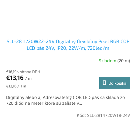
SLL-2811720W22-24V Digitálny flexibílny Pixel RGB COB
LED pás 24V, IP20, 22W/m, 720led/m
Skladom
(20 m)
€16,19 vrátane DPH
€13,16
/ m
Do košíka
Jednotková
€13,16 / 1 m
cena:
Digitálny alebo aj Adresovateľný COB LED pás sa skladá zo
720 diód na meter ktoré sú zaliate v...
Kód:
SLL-2814720W18-24V