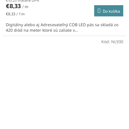
€10,25 vrátane DPH
€8,33
/ m
Do košíka
Jednotková
€8,33 / 1 m
cena:
Digitálny alebo aj Adresovateľný COB LED pás sa skladá zo
420 diód na meter ktoré sú zaliate v...
Kód:
NL930