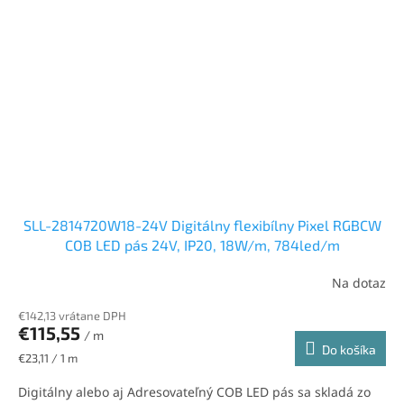
SLL-2814720W18-24V Digitálny flexibílny Pixel RGBCW
COB LED pás 24V, IP20, 18W/m, 784led/m
Na dotaz
€142,13 vrátane DPH
€115,55
/ m
Do košíka
Jednotková
€23,11 / 1 m
cena:
Digitálny alebo aj Adresovateľný COB LED pás sa skladá zo