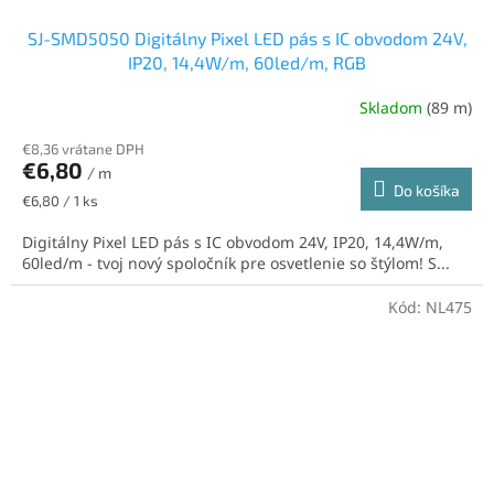
SJ-SMD5050 Digitálny Pixel LED pás s IC obvodom 24V,
IP20, 14,4W/m, 60led/m, RGB
Skladom
(89 m)
€8,36 vrátane DPH
€6,80
/ m
Do košíka
Jednotková
€6,80 / 1 ks
cena:
Digitálny Pixel LED pás s IC obvodom 24V, IP20, 14,4W/m,
60led/m - tvoj nový spoločník pre osvetlenie so štýlom! S...
Kód:
NL475