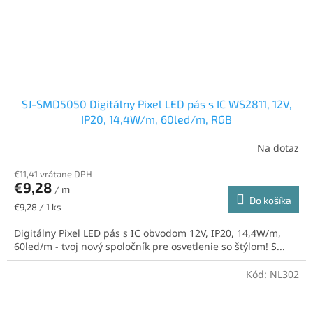
SJ-SMD5050 Digitálny Pixel LED pás s IC WS2811, 12V,
IP20, 14,4W/m, 60led/m, RGB
Na dotaz
€11,41 vrátane DPH
€9,28
/ m
Do košíka
Jednotková
€9,28 / 1 ks
cena:
Digitálny Pixel LED pás s IC obvodom 12V, IP20, 14,4W/m,
60led/m - tvoj nový spoločník pre osvetlenie so štýlom! S...
Kód:
NL302