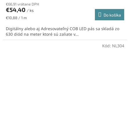
€66,91 vrátane DPH
€54,40
/ ks
Do košíka
Jednotková
€10,88 / 1 m
cena:
Digitálny alebo aj Adresovateľný COB LED pás sa skladá zo
630 diód na meter ktoré sú zaliate v...
Kód:
NL304