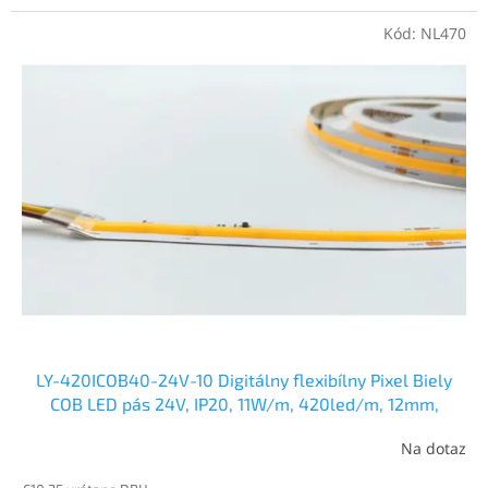
Kód:
NL470
LY-420ICOB40-24V-10 Digitálny flexibílny Pixel Biely
COB LED pás 24V, IP20, 11W/m, 420led/m, 12mm,
neutrálna biela
Na dotaz