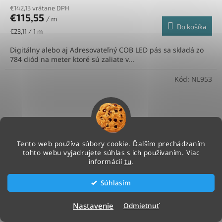
€142,13 vrátane DPH
€115,55
/ m
Do košíka
Jednotková
€23,11 / 1 m
cena:
Digitálny alebo aj Adresovateľný COB LED pás sa skladá zo
784 diód na meter ktoré sú zaliate v...
Kód:
NL953
Tento web používa súbory cookie. Ďalším prechádzaním
tohto webu vyjadrujete súhlas s ich používaním. Viac
informácií
tu
.
Súhlasím
Nastavenie
Odmietnuť