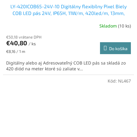
LY-420ICOB65-24V-10 Digitálny flexibílny Pixel Biely
COB LED pás 24V, IP65H, 11W/m, 420led/m, 13mm,
studená biela
Skladom
(10 ks)
€50,18 vrátane DPH
€40,80
/ ks
Do košíka
Jednotková
€8,16 / 1 m
cena:
Digitálny alebo aj Adresovateľný COB LED pás sa skladá zo
420 diód na meter ktoré sú zaliate v...
Kód:
NL467