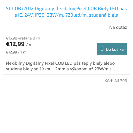
SJ-COB72012 Digitálny flexibilný Pixel COB Biely LED pás
s IC, 24V, IP20, 23W/m, 720led/m, studená biela
Na dotaz
Priemerné
hodnotenie
€15,98 vrátane DPH
produktu
€12,99
je
/ m
Do košíka
5,0
Jednotková
€12,99 / 1 m
z
cena:
5
Flexibilný Digitálny Pixel COB LED pás teplý biely alebo
hviezdičiek.
studený biely so šírkou 12mm a výkonom až 23W/m s...
Kód:
NL303