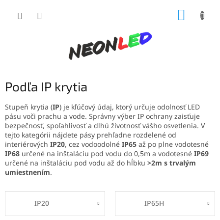
Prejsť
NÁKUP
na
obsah
KOŠÍK
Podľa IP krytia
Stupeň krytia (
IP
) je kľúčový údaj, ktorý určuje odolnosť LED
pásu voči prachu a vode. Správny výber IP ochrany zaisťuje
bezpečnosť, spoľahlivosť a dlhú životnosť vášho osvetlenia. V
tejto kategórii nájdete pásy prehľadne rozdelené od
interiérových
IP20
, cez vodoodolné
IP65
až po plne vodotesné
IP68
určené na inštaláciu pod vodu do 0,5m a vodotesné
IP69
určené na inštaláciu pod vodu až do hĺbku
>2m s trvalým
umiestnením
.
IP20
IP65H