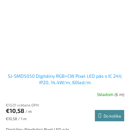
SJ-SMD5050 Digitálny RGB+CW Pixel LED pás s IC 24V,
IP20, 14,4W/m, 60led/m
Skladom
(6 m)
€13,01 vrátane DPH
€10,58
/ m
Do košíka
Jednotková
€10,58 / 1 m
cena:
Digitálny Flexibilný Pixel LED pás