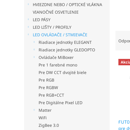
HVIEZDNE NEBO / OPTICKÉ VLÁKNA
VIANOČNÉ OSVETLENIE
LED PÁSY
LED LIŠTY / PROFILY
R
LED OVLÁDAČE / STMIEVAČE
a
Odpo
Riadiace jednotky ELEGANT
d
Riadiace jednotky GLEDOPTO
e
Ovládače MiBoxer
V
n
Akci
ý
Pre 1 farebné mono
i
p
e
Pre DW CCT dvojité biele
i
p
Pre RGB
s
r
Pre RGBW
p
o
Pre RGB+CCT
r
d
Pre Digitálne Pixel LED
o
u
d
k
Matter
u
t
WiFi
FUT0
k
o
ZigBee 3.0
pre d
t
v