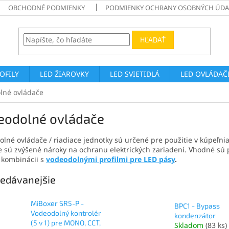
OBCHODNÉ PODMIENKY
PODMIENKY OCHRANY OSOBNÝCH ÚDA
HĽADAŤ
ROFILY
LED ŽIAROVKY
LED SVIETIDLÁ
LED OVLÁDAČE
lné ovládače
eodolné ovládače
lné ovládače / riadiace jednotky sú určené pre použitie v kúpeľni
 sú zvýšené nároky na ochranu elektrických zariadení. Vhodné sú 
 kombinácii s
vodeodolnými profilmi pre LED pásy
.
edávanejšie
MiBoxer SR5-P -
BPC1 - Bypass
Vodeodolný kontrolér
kondenzátor
(5 v 1) pre MONO, CCT,
Skladom
(83 ks)