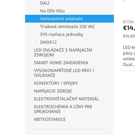
DALI
o
Na DIN lištu
v
Vodeodolné ovládače
€17,84
Triakové stmievače 230 VAC
€14
SYS riadiace jednotky
Jednot
€14,50 
cena:
DMX512
LED k
LED OVLÁDAČE S NAPÁJACÍM
pásy 
ZDROJOM
ovlád
SMART HOME ZARIADENIA
Dual..
VYSOKONAPÄŤOVÉ LED PÁSY /
OVLÁDAČE
KONEKTORY / SPOJKY
NAPÁJACIE ZDROJE
ELEKTROINŠTALAČNÝ MATERIÁL
ELEKTROCHÉMIA A CÍNY PRE
SPÁJKOVANIE
METEOSTANICE