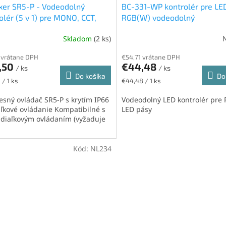
er SR5-P - Vodeodolný
BC-331-WP kontrolér pre LE
olér (5 v 1) pre MONO, CCT,
RGB(W) vodeodolný
 RGBW a RGB+CCT LED
Skladom
(2 ks)
 vrátane DPH
€54,71 vrátane DPH
,50
€44,48
/ ks
/ ks
Do košíka
Do
ková
Jednotková
 / 1 ks
€44,48 / 1 ks
cena:
esný ovládač SR5-P s krytím IP66
Vodeodolný LED kontrolér pre
aľkové ovládanie Kompatibilné s
LED pásy
 diaľkovým ovládaním (vyžaduje
Kód:
NL234