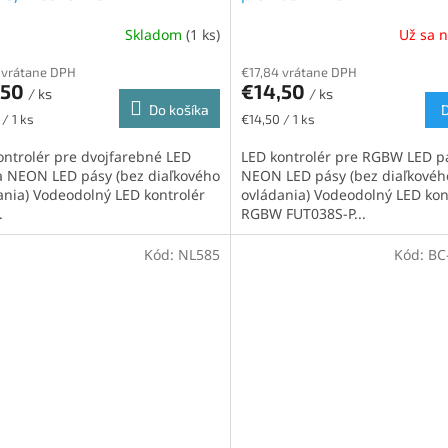
Skladom
(1 ks)
Už sa 
 vrátane DPH
€17,84 vrátane DPH
,50
€14,50
/ ks
/ ks
Do košíka
ková
Jednotková
/ 1 ks
€14,50 / 1 ks
cena:
ontrolér pre dvojfarebné LED
LED kontrolér pre RGBW LED p
a NEON LED pásy (bez diaľkového
NEON LED pásy (bez diaľkovéh
ania) Vodeodolný LED kontrolér
ovládania) Vodeodolný LED kon
.
RGBW FUT038S-P...
Kód:
NL585
Kód:
BC