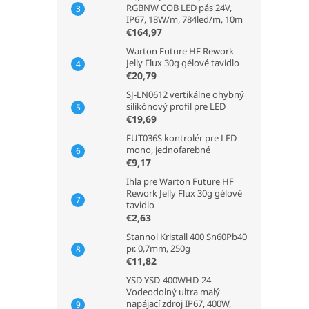
RGBNW COB LED pás 24V,
IP67, 18W/m, 784led/m, 10m
€164,97
Warton Future HF Rework
Jelly Flux 30g gélové tavidlo
€20,79
SJ-LN0612 vertikálne ohybný
silikónový profil pre LED
€19,69
FUT036S kontrolér pre LED
mono, jednofarebné
€9,17
Ihla pre Warton Future HF
Rework Jelly Flux 30g gélové
tavidlo
€2,63
Stannol Kristall 400 Sn60Pb40
pr. 0,7mm, 250g
€11,82
YSD YSD-400WHD-24
Vodeodolný ultra malý
napájací zdroj IP67, 400W,