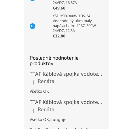
24VDC, 16,67A
€49,60
YSD YSD-300WHDS-24
Vodeodolný ultra malý
napájací zdroj IP67, 300W,
24VDC, 12,5A
€32,80
Posledné hodnotenie
produktov
TTAF Káblová spojka vodotesná IP68, Typu "T" , 3 pinová, 20A, 2,5mm², M20
Renáta
|
Hodnotenie produktu je 5 z 5 hviezdičiek.
Všetko OK
TTAF Káblová spojka vodotesná IP68, "I" Priama, 3 pinová, 20A, 2,5mm², M20
Renáta
|
Hodnotenie produktu je 5 z 5 hviezdičiek.
Všetko OK, funguje