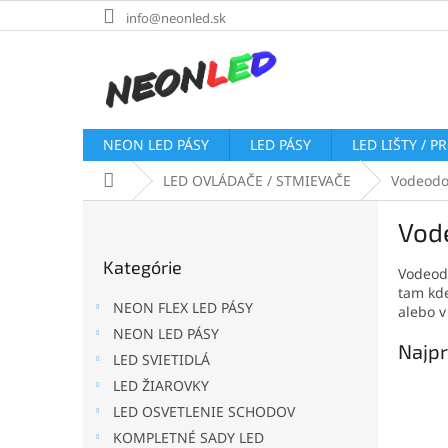
Prejsť
info@neonled.sk
na
obsah
NEON LED PÁSY
LED PÁSY
LED LIŠTY / P
Domov
LED OVLÁDAČE / STMIEVAČE
Vodeodo
B
Vod
o
Preskočiť
č
Kategórie
kategórie
Vodeodo
n
tam kde
ý
NEON FLEX LED PÁSY
alebo v
p
NEON LED PÁSY
a
Najpr
LED SVIETIDLÁ
n
e
LED ŽIAROVKY
l
LED OSVETLENIE SCHODOV
KOMPLETNÉ SADY LED