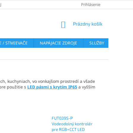
JOV
REKLAMAČNÝ PORIADOK
VRÁTENIE TOVARU
Prihlásenie
COOKI
NÁKUPNÝ
Prázdny košík
KOŠÍK
 / STMIEVAČE
NAPÁJACIE ZDROJE
SLUŽBY
BLOG
ach, kuchyniach, vo vonkajšom prostredí a všade
pre použitie s
LED pásmi s krytím IP65
a vyšším
FUT039S-P
Vodeodolný kontrolér
pre RGB+CCT LED