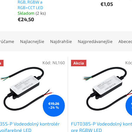
RGB, RGBW a
€1,05
RGB+CCT LED
Skladom
(2 ks)
€24,50
rúčame
Najlacnejšie
Najdrahšie
Najpredávanejšie
Abece
Kód:
NL160
Kó
a
Akcia
€19,26
–24 %
35S-P Vodeodolný kontrolér
FUT038S-P Vodeodolný kont
vojfarebné LED
pre RGBW LED