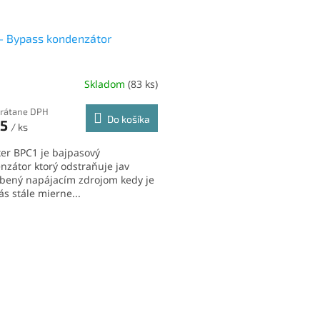
- Bypass kondenzátor
Skladom
(83 ks)
erné
tenie
ktu
vrátane DPH
Do košíka
05
/ ks
er BPC1 je bajpasový
nzátor ktorý odstraňuje jav
bený napájacím zdrojom kedy je
ičiek.
s stále mierne...
O
v
l
á
d
a
c