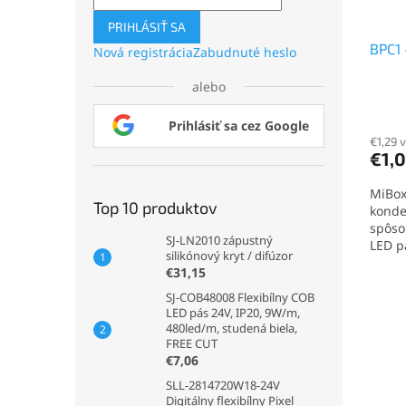
PRIHLÁSIŤ SA
BPC1 
Nová registrácia
Zabudnuté heslo
alebo
Priem
Prihlásiť sa cez Google
hodno
produ
€1,29 
€1,
je
5,0
MiBox
z
Top 10 produktov
konde
5
spôso
hviezd
SJ-LN2010 zápustný
LED pá
silikónový kryt / difúzor
€31,15
SJ-COB48008 Flexibílny COB
LED pás 24V, IP20, 9W/m,
480led/m, studená biela,
FREE CUT
€7,06
SLL-2814720W18-24V
Digitálny flexibílny Pixel