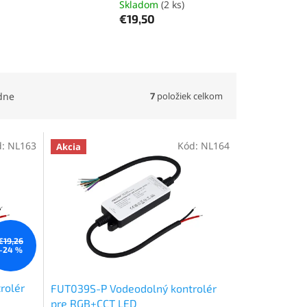
Skladom
(2 ks)
€19,50
7
položiek celkom
dne
d:
NL163
Kód:
NL164
Akcia
€19,26
–24 %
rolér
FUT039S-P Vodeodolný kontrolér
pre RGB+CCT LED