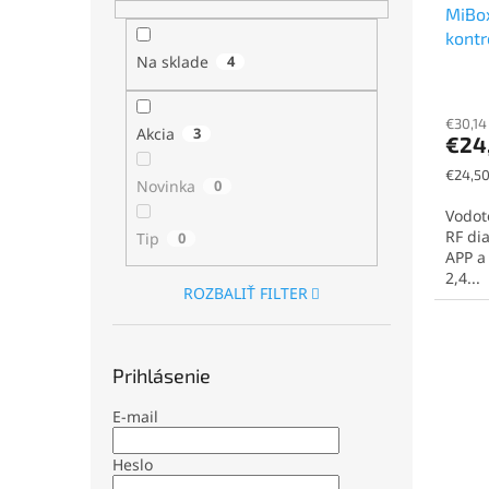
MiBox
kontr
RGB,
Na sklade
4
€30,14
Akcia
3
€24
Jednot
€24,50
Novinka
0
cena:
Vodot
RF di
Tip
0
APP a
2,4...
ROZBALIŤ FILTER
Prihlásenie
E-mail
Heslo