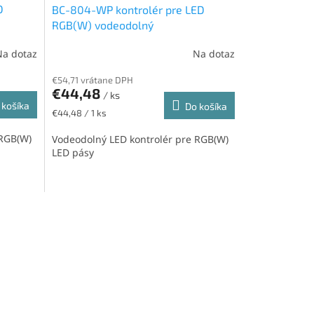
D
BC-804-WP kontrolér pre LED
RGB(W) vodeodolný
Na dotaz
Na dotaz
€54,71 vrátane DPH
€44,48
/ ks
 košíka
Do košíka
Jednotková
€44,48 / 1 ks
cena:
 RGB(W)
Vodeodolný LED kontrolér pre RGB(W)
LED pásy