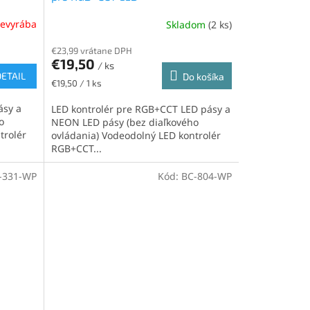
nevyrába
Skladom
(2 ks)
€23,99 vrátane DPH
€19,50
/ ks
DETAIL
Do košíka
Jednotková
€19,50 / 1 ks
cena:
ásy a
LED kontrolér pre RGB+CCT LED pásy a
o
NEON LED pásy (bez diaľkového
trolér
ovládania) Vodeodolný LED kontrolér
RGB+CCT...
-331-WP
Kód:
BC-804-WP