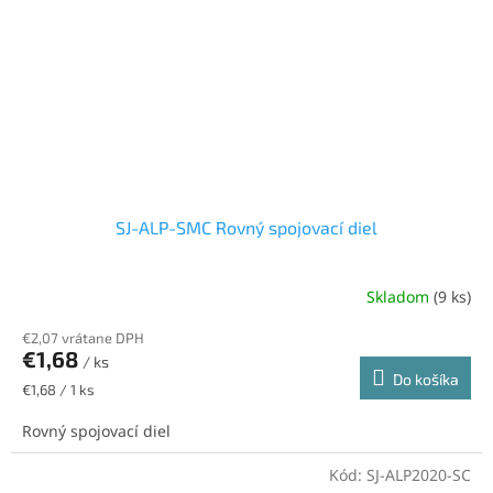
SJ-ALP-SMC Rovný spojovací diel
Skladom
(9 ks)
€2,07 vrátane DPH
€1,68
/ ks
Do košíka
Jednotková
€1,68 / 1 ks
cena:
Rovný spojovací diel
Kód:
SJ-ALP2020-SC