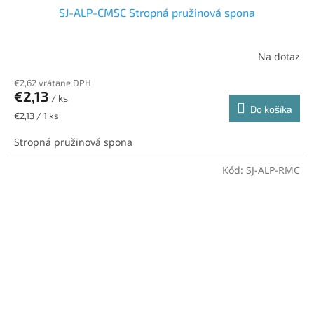
SJ-ALP-CMSC Stropná pružinová spona
Na dotaz
€2,62 vrátane DPH
€2,13
/ ks
Do košíka
Jednotková
€2,13 / 1 ks
cena:
Stropná pružinová spona
Kód:
SJ-ALP-RMC