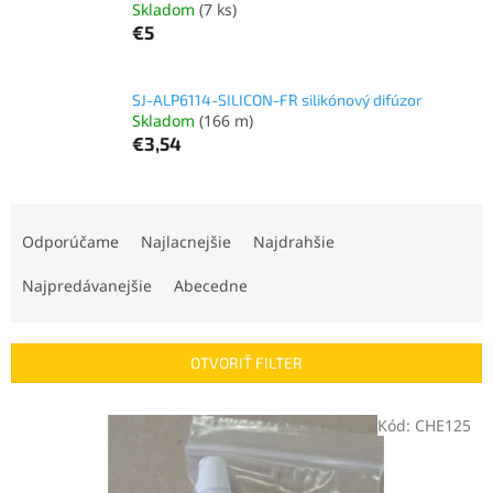
Skladom
(7 ks)
€5
SJ-ALP6114-SILICON-FR silikónový difúzor
Skladom
(166 m)
€3,54
R
a
Odporúčame
Najlacnejšie
Najdrahšie
d
e
Najpredávanejšie
Abecedne
n
i
e
OTVORIŤ FILTER
p
r
V
Kód:
CHE125
o
ý
d
p
u
i