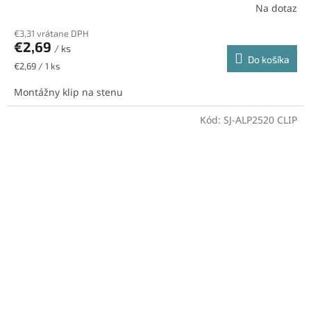
Na dotaz
€3,31 vrátane DPH
€2,69
/ ks
Do košíka
Jednotková
€2,69 / 1 ks
cena:
Montážny klip na stenu
Kód:
SJ-ALP2520 CLIP