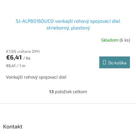
SJ-ALP8016OUCO vonkajší rohový spojovací diel
strieborný, plastový
Skladom
(6 ks)
€7,88 vrátane DPH
€6,41
/ ks
Do košíka
Jednotková
€6,41 / 1 m
cena:
Vonkajší rohový spojovací diel
13
položiek celkom
O
v
l
Z
á
á
d
p
a
ä
Kontakt
c
t
i