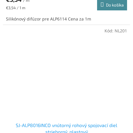
/ m
Do košíka
Jednotková
€3,54 / 1 m
cena:
Silikónový difúzor pre ALP6114 Cena za 1m
Kód:
NL201
SJ-ALP8016INCO vnútorný rohový spojovací diel
strieborný, plastový