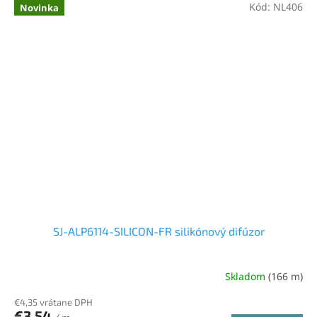
Kód:
NL406
Novinka
SJ-ALP6114-SILICON-FR silikónový difúzor
Skladom
(166 m)
€4,35 vrátane DPH
€3,54