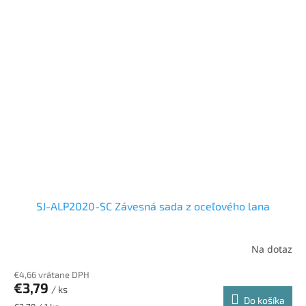
SJ-ALP2020-SC Závesná sada z oceľového lana
Na dotaz
€4,66 vrátane DPH
€3,79
/ ks
Do košíka
Jednotková