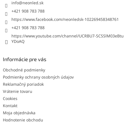
i
info
@
neonled.sk
e
p
e
+421 908 783 788
r
https://www.facebook.com/neonledsk-102269458348761
v
k
+421 908 783 788
y
https://www.youtube.com/channel/UCRBU7-SCSSlM03eBtu
v
YDoAQ
ý
p
i
s
Informácie pre vás
u
Obchodné podmienky
Podmienky ochrany osobných údajov
Reklamačný poriadok
Vrátenie tovaru
Cookies
Kontakt
Moja objednávka
Hodnotenie obchodu