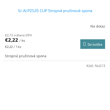
SJ-ALP2520 CLIP Stropná pružinová spona
Na dotaz
€2,73 vrátane DPH
€2,22
/ ks
Do košíka
Jednotková
€2,22 / 1 ks
cena:
Stropná pružinová spona
Kód:
NL613