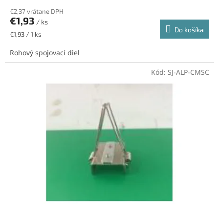
€2,37 vrátane DPH
€1,93
/ ks
Do košíka
Jednotková
€1,93 / 1 ks
cena:
Rohový spojovací diel
Kód:
SJ-ALP-CMSC