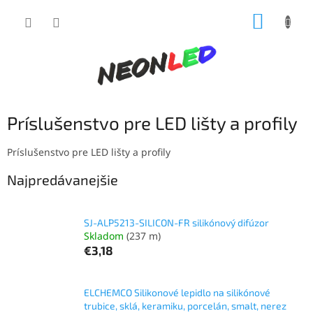
Prejsť
NÁKUP
na
obsah
KOŠÍK
Príslušenstvo pre LED lišty a profily
Príslušenstvo pre LED lišty a profily
Najpredávanejšie
SJ-ALP5213-SILICON-FR silikónový difúzor
Skladom
(237 m)
€3,18
ELCHEMCO Silikonové lepidlo na silikónové
trubice, sklá, keramiku, porcelán, smalt, nerez