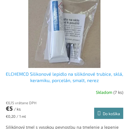
k
s
t
p
o
r
v
o
d
u
k
t
o
v
ELCHEMCO Silikonové lepidlo na silikónové trubice, sklá,
keramiku, porcelán, smalt, nerez
Skladom
(7 ks)
€6,15 vrátane DPH
€5
/ ks
Do košíka
Jednotková
€0,20 / 1 ml
cena:
Silikónový tmel s vysokou pevnosťou na tmelenie a lepenie