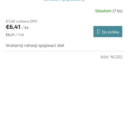
Skladom
(7 ks)
€7,88 vrátane DPH
€6,41
/ ks
Do košíka
Jednotková
€6,41 / 1 m
cena:
Vnútorný rohový spojovací diel
Kód:
NL202