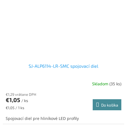
SJ-ALP6114-LR-SMC spojovací diel
Skladom
(35 ks)
€1,29 vrátane DPH
€1,05
/ ks
Do košíka
Jednotková
€1,05 / 1 ks
cena:
Spojovací diel pre hliníkové LED profily