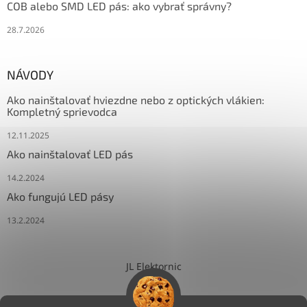
COB alebo SMD LED pás: ako vybrať správny?
28.7.2026
NÁVODY
Ako nainštalovať hviezdne nebo z optických vlákien:
Kompletný sprievodca
12.11.2025
Ako nainštalovať LED pás
14.2.2024
Ako fungujú LED pásy
13.2.2024
JL Elektornic