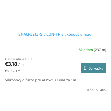
SJ-ALP5213-SILICON-FR silikónový difúzor
Skladom
(237 m)
€3,91 vrátane DPH
€3,18
/ m
Do košíka
Jednotková
€3,18 / 1 m
cena:
Silikónový difúzor pre ALP5213 Cena za 1m
Kód:
NL405