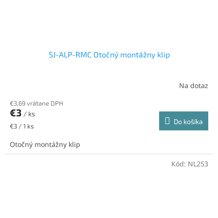
SJ-ALP-RMC Otočný montážny klip
Na dotaz
€3,69 vrátane DPH
€3
/ ks
Do košíka
Jednotková
€3 / 1 ks
cena:
Otočný montážny klip
Kód:
NL253