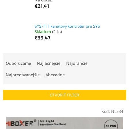
€21,41
SYS-T1 1 kanálový kontrolér pre SYS
Skladom
(2 ks)
€39,47
R
a
Odporúčame
Najlacnejšie
Najdrahšie
d
e
Najpredávanejšie
Abecedne
n
i
e
OTVORIŤ FILTER
p
r
V
Kód:
NL234
o
ý
d
p
u
i