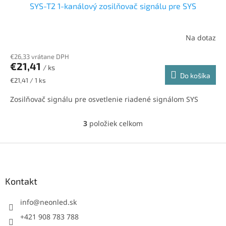
SYS-T2 1-kanálový zosilňovač signálu pre SYS
Na dotaz
€26,33 vrátane DPH
€21,41
/ ks
Do košíka
Jednotková
€21,41 / 1 ks
cena:
Zosilňovač signálu pre osvetlenie riadené signálom SYS
3
položiek celkom
O
v
l
Z
á
á
d
p
a
ä
Kontakt
c
t
i
i
info
@
neonled.sk
e
p
e
+421 908 783 788
r