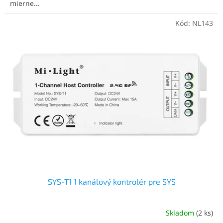
mierne...
hviezdičiek.
Kód:
NL143
SYS-T1 1 kanálový kontrolér pre SYS
Skladom
(2 ks)