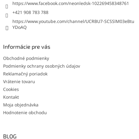
https://www.facebook.com/neonledsk-102269458348761
v
k
+421 908 783 788
y
https://www.youtube.com/channel/UCRBU7-SCSSlM03eBtu
v
YDoAQ
ý
p
i
s
Informácie pre vás
u
Obchodné podmienky
Podmienky ochrany osobných údajov
Reklamačný poriadok
Vrátenie tovaru
Cookies
Kontakt
Moja objednávka
Hodnotenie obchodu
BLOG