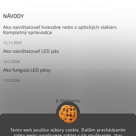
NÁVODY
Ako nainštalovať hviezdne nebo z optických vlákien:
Kompletný sprievodca
12.11.2025
Ako nainštalovať LED pás
14.2.2024
Ako fungujú LED pásy
13.2.2024
JL Elektornic
Tento web používa súbory cookie. Ďalším prechádzaním
tohto webu vyjadrujete súhlas s ich používaním. Viac