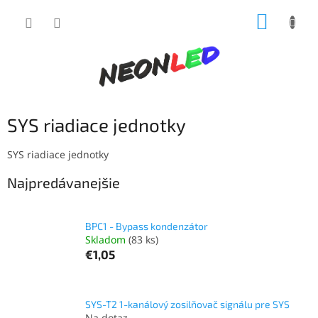
Prejsť
NÁKUP
na
obsah
KOŠÍK
SYS riadiace jednotky
SYS riadiace jednotky
Najpredávanejšie
BPC1 - Bypass kondenzátor
Skladom
(83 ks)
€1,05
SYS-T2 1-kanálový zosilňovač signálu pre SYS
Na dotaz