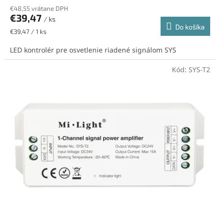
€48,55 vrátane DPH
€39,47
/ ks
Do košíka
Jednotková
€39,47 / 1 ks
cena:
LED kontrolér pre osvetlenie riadené signálom SYS
Kód:
SYS-T2