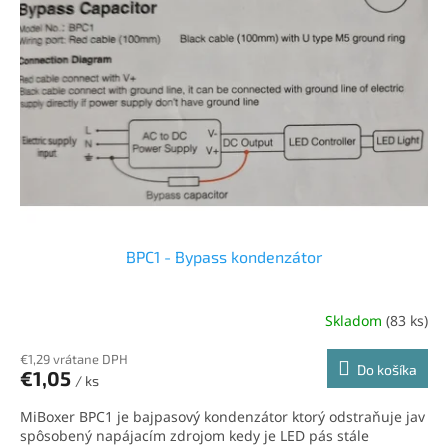
k
s
t
p
o
r
v
o
d
u
k
t
o
v
BPC1 - Bypass kondenzátor
Skladom
(83 ks)
Priemerné
hodnotenie
produktu
€1,29 vrátane DPH
Do košíka
€1,05
je
/ ks
5,0
MiBoxer BPC1 je bajpasový kondenzátor ktorý odstraňuje jav
z
spôsobený napájacím zdrojom kedy je LED pás stále
5