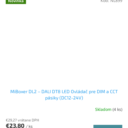
Kód:
NL899
Novinka
MiBoxer DL2 – DALI DT8 LED Ovládač pre DIM a CCT
pásiky (DC12-24V)
Skladom
(4 ks)
€29,27 vrátane DPH
€23,80
/ ks