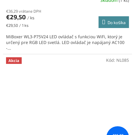
Skladom
(1 ks)
€36,29 vrátane DPH
€29,50
/ ks
Do košíka
Jednotková
€29,50 / 1 ks
cena:
MiBoxer WL3-P75V24 LED ovládač s funkciou WiFi, ktorý je
určený pre RGB LED svetlá. LED ovládač je napájaný AC100
-...
Kód:
NL085
Akcia