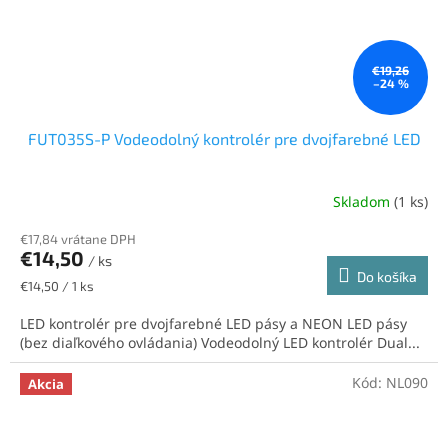
€19,26
–24 %
FUT035S-P Vodeodolný kontrolér pre dvojfarebné LED
Skladom
(1 ks)
€17,84 vrátane DPH
€14,50
/ ks
Do košíka
Jednotková
€14,50 / 1 ks
cena:
LED kontrolér pre dvojfarebné LED pásy a NEON LED pásy
(bez diaľkového ovládania) Vodeodolný LED kontrolér Dual...
Kód:
NL090
Akcia