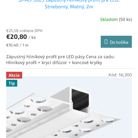
Strieborný, Matný, 2m
Skladom
(50 ks)
€25,58 vrátane DPH
€20,80
/ ks
Do košíka
Jednotková
€10,40 / 1 m
cena:
Zápustný hliníkový profil pre LED pásy Cena za sadu:
Hliníkový profil + krycí difúzor + koncové krytky
Kód:
NL300
Akcia
Tip