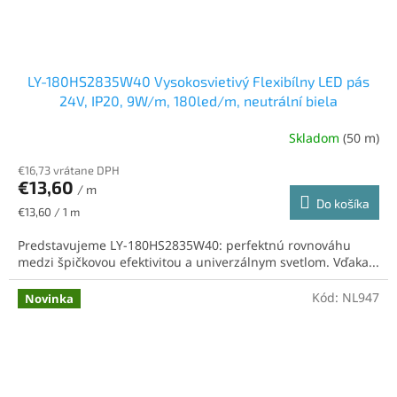
LY-180HS2835W40 Vysokosvietivý Flexibílny LED pás
24V, IP20, 9W/m, 180led/m, neutrální biela
Skladom
(50 m)
€16,73 vrátane DPH
€13,60
/ m
Do košíka
Jednotková
€13,60 / 1 m
cena:
Predstavujeme LY-180HS2835W40: perfektnú rovnováhu
medzi špičkovou efektivitou a univerzálnym svetlom. Vďaka...
Kód:
NL947
Novinka