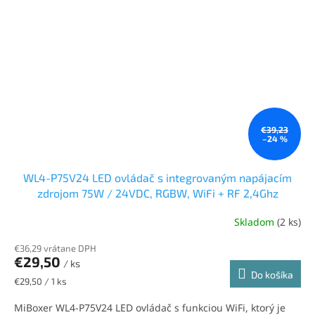
€39,23
–24 %
WL4-P75V24 LED ovládač s integrovaným napájacím
zdrojom 75W / 24VDC, RGBW, WiFi + RF 2,4Ghz
Skladom
(2 ks)
€36,29 vrátane DPH
€29,50
/ ks
Do košíka
Jednotková
€29,50 / 1 ks
cena:
MiBoxer WL4-P75V24 LED ovládač s funkciou WiFi, ktorý je