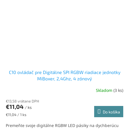
C10 ovládač pre Digitálne SPI RGBW riadiace jednotky
MiBoxer, 2,4Ghz, 4 zónový
Skladom
(3 ks)
€13,58 vrátane DPH
€11,04
/ ks
Do košíka
Jednotková
€11,04 / 1 ks
cena:
Premeňte svoje digitálne RGBW LED pásiky na dychberúcu