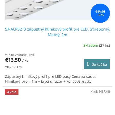
€14,76
–8 %
SJ-ALP5213 zápustný hliníkový profil pre LED, Strieborný,
Matný, 2m
Skladom
(27 ks)
€16,61 vrátane DPH
€13,50
/ ks
Do košíka
Jednotková
€6,75 / 1 m
cena:
Zápustný hliníkový profil pre LED pásy Cena za sadu:
Hliníkový profil 1m + krycí difúzor + koncové krytky
Kód:
NL346
Akcia