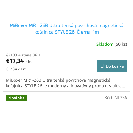
MiBoxer MR1-26B Ultra tenká povrchová magnetická
koľajnica STYLE 26, Čierna, 1m
Skladom
(50 ks)
€21,33 vrátane DPH
€17,34
/ ks
Do košíka
Jednotková
€17,34 / 1 m
cena:
MiBoxer MR1-26B Ultra tenká povrchová magnetická
koľajnica STYLE 26 je moderný a inovatívny produkt s ultra...
Kód:
NL736
Novinka