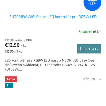
€16,37
–23 %
FUT038W WiFi Smart LED kontrolér pre RGBW LED
Skladom
(6 ks)
€15,38 vrátane DPH
€12,50
/ ks
Do košíka
Jednotková
€12,50 / 1 ks
cena:
LED kontrolér pre RGBW LED pásy a NEON LED pásy (bez
diaľkového ovládania) LED kontrolér RGBW 12-24VDC 12A
FUT038W...
Kód:
NL024
Akcia
Tip