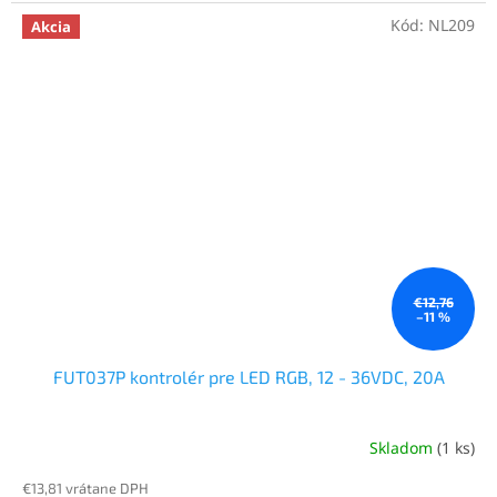
Kód:
NL209
Akcia
€12,76
–11 %
FUT037P kontrolér pre LED RGB, 12 - 36VDC, 20A
Skladom
(1 ks)
€13,81 vrátane DPH