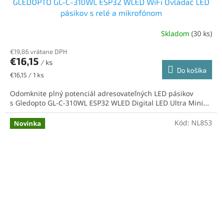
GLEDOPTO GL-C-310WL ESP32 WLED WiFi Ovládač LED
pásikov s relé a mikrofónom
Skladom
(30 ks)
€19,86 vrátane DPH
€16,15
/ ks
Do košíka
Jednotková
€16,15 / 1 ks
cena:
Odomknite plný potenciál adresovateľných LED pásikov
s Gledopto GL-C-310WL ESP32 WLED Digital LED Ultra Mini...
Kód:
NL853
Novinka