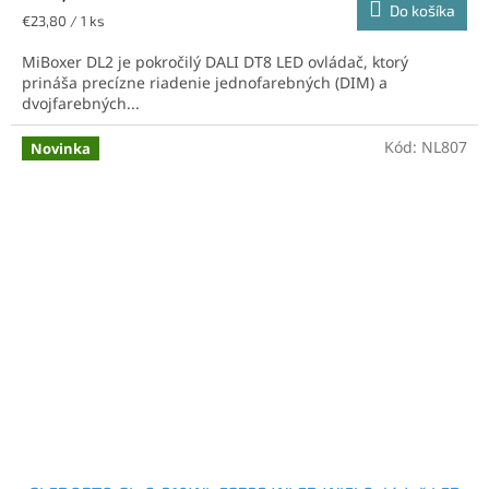
Do košíka
Jednotková
€23,80 / 1 ks
cena:
MiBoxer DL2 je pokročilý DALI DT8 LED ovládač, ktorý
prináša precízne riadenie jednofarebných (DIM) a
dvojfarebných...
Kód:
NL807
Novinka