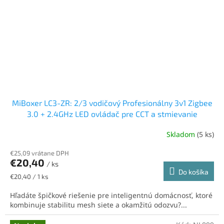
MiBoxer LC3-ZR: 2/3 vodičový Profesionálny 3v1 Zigbee
3.0 + 2.4GHz LED ovládač pre CCT a stmievanie
Skladom
(5 ks)
€25,09 vrátane DPH
€20,40
/ ks
Do košíka
Jednotková
€20,40 / 1 ks
cena:
Hľadáte špičkové riešenie pre inteligentnú domácnosť, ktoré
kombinuje stabilitu mesh siete a okamžitú odozvu?...