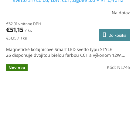
Na dotaz
€62,91 vrátane DPH
€51,15
/ ks
Do košíka
Jednotková
€51,15 / 1 ks
cena:
Magnetické koľajnicové Smart LED svetlo typu STYLE
26 disponuje dvojitou bielou farbou CCT a výkonom 12W....
Kód:
NL746
Novinka