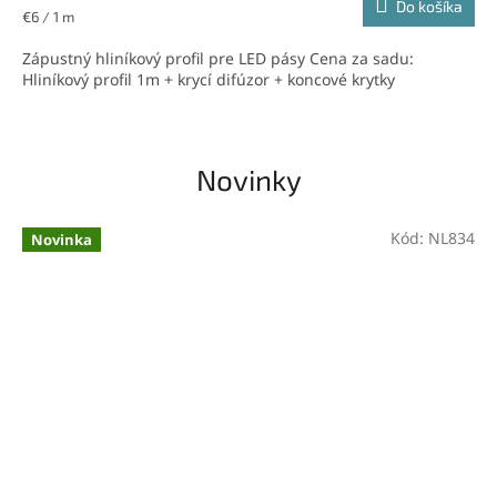
Do košíka
5,0
Jednotková
€6 / 1 m
z
cena:
5
Zápustný hliníkový profil pre LED pásy Cena za sadu:
hviezdičiek.
Hliníkový profil 1m + krycí difúzor + koncové krytky
Novinky
Kód:
NL834
Novinka