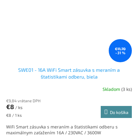
€11,70
–31 %
SWE01 - 16A WiFi Smart zásuvka s meraním a
štatistikami odberu, biela
Skladom
(3 ks)
€9,84 vrátane DPH
€8
/ ks
Do košíka
Jednotková
€8 / 1 ks
cena:
WiFi Smart zásuvka s meraním a štatistikami odberu s
maximálnym zaťažením 16A / 230VAC / 3600W