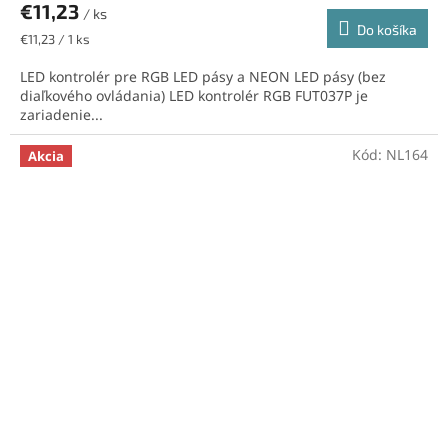
€11,23
/ ks
Do košíka
Jednotková
€11,23 / 1 ks
cena:
LED kontrolér pre RGB LED pásy a NEON LED pásy (bez
diaľkového ovládania) LED kontrolér RGB FUT037P je
zariadenie...
Kód:
NL164
Akcia