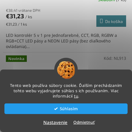
€38,41 vrátane DPH
€31,23
/ ks
Do košíka
Jednotková
€31,23 / 1 ks
cena:
LED kontrolér 5 v 1 pre Jednofarebné, CCT, RGB, RGBW a
RGB+CCT LED pásy a NEON LED pásy (bez diaľkového
ovládania)...
Kód:
NL913
Novinka
Tento web používa súbory cookie. Ďalším prechádzaním
tohto webu vyjadrujete súhlas s ich používaním. Viac
informácií
tu
.
Súhlasím
Nastavenie
Odmietnuť