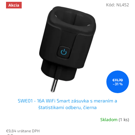
Kód:
NL452
Akcia
€11,70
–31 %
SWE01 - 16A WiFi Smart zásuvka s meraním a
štatistikami odberu, čierna
Skladom
(1 ks)
€9,84 vrátane DPH