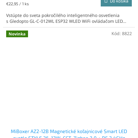
Do košíka
Jednotková
€22,95 / 1 ks
cena:
Vstúpte do sveta pokročilého inteligentného osvetlenia
s Gledopto GL-C-012WL ESP32 WLED WiFi ovládačom LED...
Kód:
8822
Novinka
MiBoxer AZ2-12B Magnetické koľajnicové Smart LED
svetlo STYLE 26, 12W, CCT, Zigbee 3.0 + RF 2,4GHz