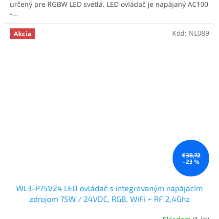
určený pre RGBW LED svetlá. LED ovládač je napájaný AC100
-...
Kód:
NL089
Akcia
€38,72
–23 %
WL3-P75V24 LED ovládač s integrovaným napájacím
zdrojom 75W / 24VDC, RGB, WiFi + RF 2,4Ghz