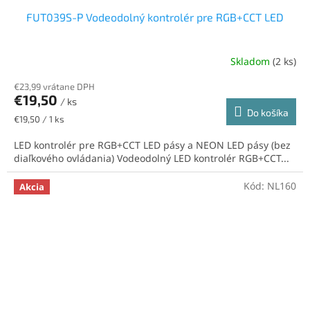
FUT039S-P Vodeodolný kontrolér pre RGB+CCT LED
Skladom
(2 ks)
€23,99 vrátane DPH
€19,50
/ ks
Do košíka
Jednotková
€19,50 / 1 ks
cena:
LED kontrolér pre RGB+CCT LED pásy a NEON LED pásy (bez
diaľkového ovládania) Vodeodolný LED kontrolér RGB+CCT...
Kód:
NL160
Akcia