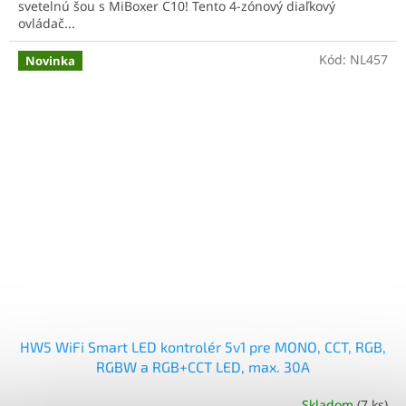
svetelnú šou s MiBoxer C10! Tento 4-zónový diaľkový
ovládač...
Kód:
NL457
Novinka
HW5 WiFi Smart LED kontrolér 5v1 pre MONO, CCT, RGB,
RGBW a RGB+CCT LED, max. 30A
Skladom
(7 ks)