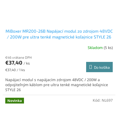
MiBoxer MR200-26B Napájací modul zo zdrojom 48VDC
/ 200W pre ultra tenké magnetické koľajnice STYLE 26
Skladom
(5 ks)
€46 vrátane DPH
€37,40
/ ks
Do košíka
Jednotková
€37,40 / 1 ks
cena:
Napájací modul s napájacím zdrojom 48VDC / 200W a
odpojiteľným káblom pre ultra tenké magnetické koľajnice
STYLE 26
Kód:
NL697
Novinka