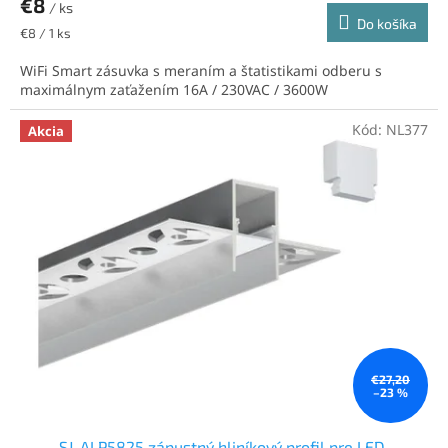
€8
/ ks
Do košíka
Jednotková
€8 / 1 ks
cena:
WiFi Smart zásuvka s meraním a štatistikami odberu s
maximálnym zaťažením 16A / 230VAC / 3600W
Kód:
NL377
Akcia
€27,20
–23 %
SJ-ALP5825 zápustný hliníkový profil pre LED,