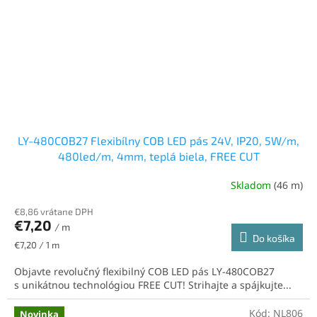
LY-480COB27 Flexibílny COB LED pás 24V, IP20, 5W/m,
480led/m, 4mm, teplá biela, FREE CUT
Skladom
(46 m)
€8,86 vrátane DPH
€7,20
/ m
Do košíka
Jednotková
€7,20 / 1 m
cena:
Objavte revolučný flexibilný COB LED pás LY-480COB27
s unikátnou technológiou FREE CUT! Strihajte a spájkujte...
Kód:
NL806
Novinka