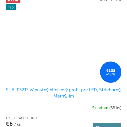
Tip
€7,38
–18 %
SJ-ALP5213 zápustný hliníkový profil pre LED, Strieborný,
Matný, 1m
Skladom
(38 ks)
Priemerné
hodnotenie
€7,38 vrátane DPH
produktu
€6
je
/ ks