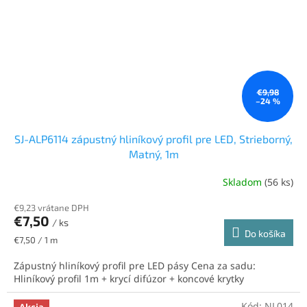
€9,98
–24 %
SJ-ALP6114 zápustný hliníkový profil pre LED, Strieborný,
Matný, 1m
Skladom
(56 ks)
Priemerné
hodnotenie
€9,23 vrátane DPH
produktu
€7,50
je
/ ks
Do košíka
5,0
Jednotková
€7,50 / 1 m
z
cena:
5
Zápustný hliníkový profil pre LED pásy Cena za sadu:
hviezdičiek.
Hliníkový profil 1m + krycí difúzor + koncové krytky
Kód:
NL014
Akcia