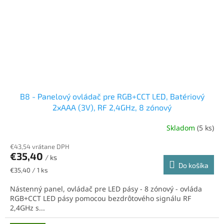
B8 - Panelový ovládač pre RGB+CCT LED, Batériový
2xAAA (3V), RF 2,4GHz, 8 zónový
Skladom
(5 ks)
€43,54 vrátane DPH
€35,40
/ ks
Do košíka
Jednotková
€35,40 / 1 ks
cena:
Nástenný panel, ovládač pre LED pásy - 8 zónový - ovláda
RGB+CCT LED pásy pomocou bezdrôtového signálu RF
2,4GHz s...