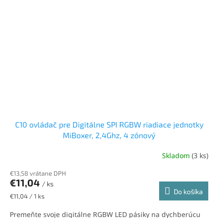
C10 ovládač pre Digitálne SPI RGBW riadiace jednotky
MiBoxer, 2,4Ghz, 4 zónový
Skladom
(3 ks)
€13,58 vrátane DPH
€11,04
/ ks
Do košíka
Jednotková
€11,04 / 1 ks
cena:
Premeňte svoje digitálne RGBW LED pásiky na dychberúcu