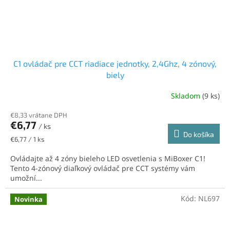
C1 ovládač pre CCT riadiace jednotky, 2,4Ghz, 4 zónový,
biely
Skladom
(9 ks)
€8,33 vrátane DPH
€6,77
/ ks
Do košíka
Jednotková
€6,77 / 1 ks
cena:
Ovládajte až 4 zóny bieleho LED osvetlenia s MiBoxer C1!
Tento 4-zónový diaľkový ovládač pre CCT systémy vám
umožní...
Kód:
NL697
Novinka