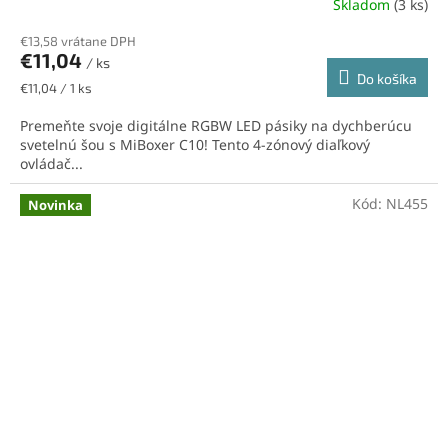
Skladom
(3 ks)
€13,58 vrátane DPH
€11,04
/ ks
Do košíka
Jednotková
€11,04 / 1 ks
cena:
Premeňte svoje digitálne RGBW LED pásiky na dychberúcu
svetelnú šou s MiBoxer C10! Tento 4-zónový diaľkový
ovládač...
Kód:
NL455
Novinka