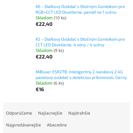
K6 – Diaľkový Ovládač s Otočným Gombíkom pre
RGB+CCT LED Osvetlenie, pamäť na 1 scénu
Skladom
(10 ks)
€22,40
K5 – Diaľkový Ovládač s Otočným Gombíkom pre
CCT LED Osvetlenie, 4 zóny / 4 scény
Skladom
(9 ks)
€22,40
MiBoxer ESR2TB: Inteligentný 2-kanálový 2.4G
panelový ovládač s detekciou prítomnosti, čierny
Skladom
(6 ks)
€16
R
a
Odporúčame
Najlacnejšie
Najdrahšie
d
e
Najpredávanejšie
Abecedne
n