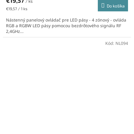
€19,57
/ ks
Do košíka
Jednotková
€19,57 / 1 ks
cena:
Nástenný panelový ovládač pre LED pásy - 4 zónový - ovláda
RGB a RGBW LED pásy pomocou bezdrôtového signálu RF
2,4GHz...
Kód:
NL094