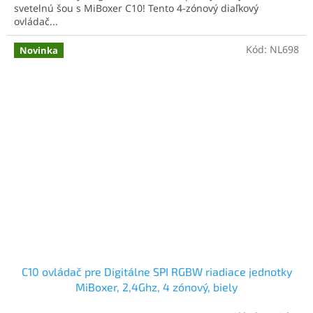
svetelnú šou s MiBoxer C10! Tento 4-zónový diaľkový
ovládač...
Kód:
NL698
Novinka
C10 ovládač pre Digitálne SPI RGBW riadiace jednotky
MiBoxer, 2,4Ghz, 4 zónový, biely