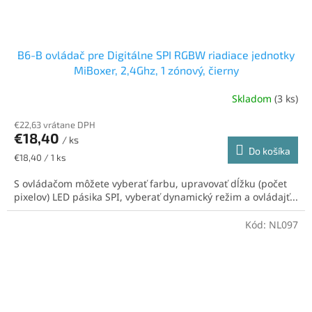
B6-B ovládač pre Digitálne SPI RGBW riadiace jednotky
MiBoxer, 2,4Ghz, 1 zónový, čierny
Skladom
(3 ks)
€22,63 vrátane DPH
€18,40
/ ks
Do košíka
Jednotková
€18,40 / 1 ks
cena:
S ovládačom môžete vyberať farbu, upravovať dĺžku (počet
pixelov) LED pásika SPI, vyberať dynamický režim a ovládajť...
Kód:
NL097