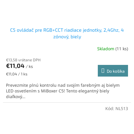
C5 ovládač pre RGB+CCT riadiace jednotky, 2,4Ghz, 4
zónový, biely
Skladom
(11 ks)
€13,58 vrátane DPH
€11,04
/ ks
Do košíka
Jednotková
€11,04 / 1 ks
cena:
Prevezmite plnú kontrolu nad svojím farebným aj bielym
LED osvetlením s MiBoxer C5! Tento elegantný biely
diaľkový...
Kód:
NL513