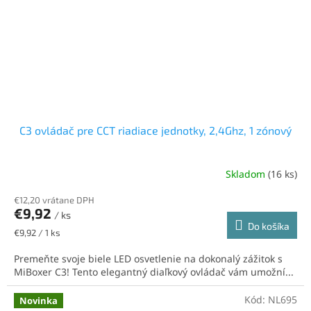
C3 ovládač pre CCT riadiace jednotky, 2,4Ghz, 1 zónový
Skladom
(16 ks)
€12,20 vrátane DPH
€9,92
/ ks
Do košíka
Jednotková
€9,92 / 1 ks
cena:
Premeňte svoje biele LED osvetlenie na dokonalý zážitok s
MiBoxer C3! Tento elegantný diaľkový ovládač vám umožní...
Kód:
NL695
Novinka