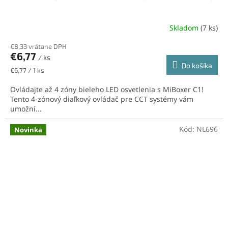
Skladom
(7 ks)
€8,33 vrátane DPH
€6,77
/ ks
Do košíka
Jednotková
€6,77 / 1 ks
cena:
Ovládajte až 4 zóny bieleho LED osvetlenia s MiBoxer C1!
Tento 4-zónový diaľkový ovládač pre CCT systémy vám
umožní...
Kód:
NL696
Novinka