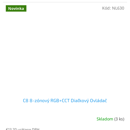
Kód:
NL630
Novinka
C8 8-zónový RGB+CCT Diaľkový Ovládač
Skladom
(3 ks)
€13,20 vrátane DPH