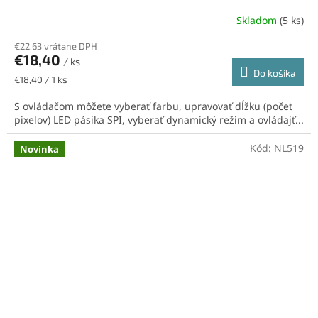
Skladom
(5 ks)
€22,63 vrátane DPH
€18,40
/ ks
Do košíka
Jednotková
€18,40 / 1 ks
cena:
S ovládačom môžete vyberať farbu, upravovať dĺžku (počet
pixelov) LED pásika SPI, vyberať dynamický režim a ovládajť...
Kód:
NL519
Novinka