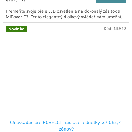
€9,92 / 1 ks
cena:
Premeňte svoje biele LED osvetlenie na dokonalý zážitok s
MiBoxer C3! Tento elegantný diaľkový ovládač vám umožní...
Kód:
NL512
Novinka
C5 ovládač pre RGB+CCT riadiace jednotky, 2,4Ghz, 4
zónový