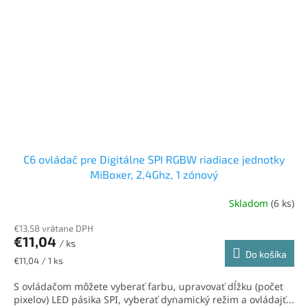
C6 ovládač pre Digitálne SPI RGBW riadiace jednotky
MiBoxer, 2,4Ghz, 1 zónový
Skladom
(6 ks)
€13,58 vrátane DPH
€11,04
/ ks
Do košíka
Jednotková
€11,04 / 1 ks
cena:
S ovládačom môžete vyberať farbu, upravovať dĺžku (počet
pixelov) LED pásika SPI, vyberať dynamický režim a ovládajť...