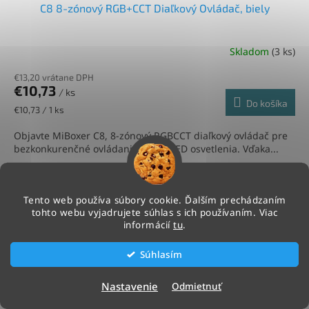
C8 8-zónový RGB+CCT Diaľkový Ovládač, biely
Skladom
(3 ks)
€13,20 vrátane DPH
€10,73
/ ks
Do košíka
Jednotková
€10,73 / 1 ks
cena:
Objavte MiBoxer C8, 8-zónový RGBCCT diaľkový ovládač pre
bezkonkurenčné ovládanie vášho LED osvetlenia. Vďaka...
Kód:
NL616
Novinka
Tento web používa súbory cookie. Ďalším prechádzaním
tohto webu vyjadrujete súhlas s ich používaním. Viac
informácií
tu
.
Súhlasím
Nastavenie
Odmietnuť