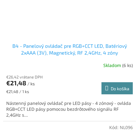
B4 - Panelový ovládač pre RGB+CCT LED, Batériový
2xAAA (3V), Magnetický, RF 2,4GHz, 4 zóny
Skladom
(6 ks)
Priemerné
hodnotenie
€26,42 vrátane DPH
produktu
€21,48
je
/ ks
Do košíka
5,0
Jednotková
€21,48 / 1 ks
z
cena:
5
Nástenný panelový ovládač pre LED pásy - 4 zónový - ovláda
hviezdičiek.
RGB+CCT LED pásy pomocou bezdrôtového signálu RF
2,4GHz s...
Kód:
NL096