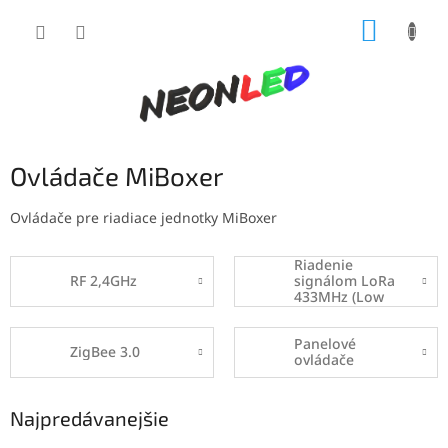
Prejsť
NÁKUP
na
obsah
KOŠÍK
Ovládače MiBoxer
Ovládače pre riadiace jednotky MiBoxer
Riadenie
RF 2,4GHz
signálom LoRa
433MHz (Low
radio)
Panelové
ZigBee 3.0
ovládače
Najpredávanejšie