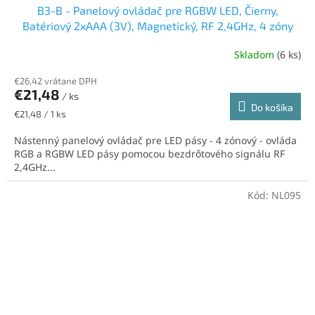
B3-B - Panelový ovládač pre RGBW LED, Čierny,
Batériový 2xAAA (3V), Magnetický, RF 2,4GHz, 4 zóny
Skladom
(6 ks)
€26,42 vrátane DPH
€21,48
/ ks
Do košíka
Jednotková
€21,48 / 1 ks
cena:
Nástenný panelový ovládač pre LED pásy - 4 zónový - ovláda
RGB a RGBW LED pásy pomocou bezdrôtového signálu RF
2,4GHz...
Kód:
NL095