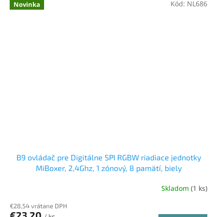
Kód:
NL686
Novinka
B9 ovládač pre Digitálne SPI RGBW riadiace jednotky
MiBoxer, 2,4Ghz, 1 zónový, 8 pamätí, biely
Skladom
(1 ks)
€28,54 vrátane DPH
€23,20
/ ks