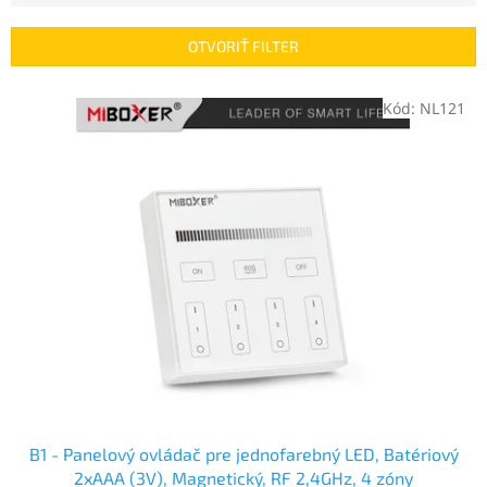
i
e
OTVORIŤ FILTER
p
r
V
Kód:
NL121
o
ý
d
p
u
i
k
s
t
p
o
r
v
o
d
u
k
t
o
v
B1 - Panelový ovládač pre jednofarebný LED, Batériový
2xAAA (3V), Magnetický, RF 2,4GHz, 4 zóny