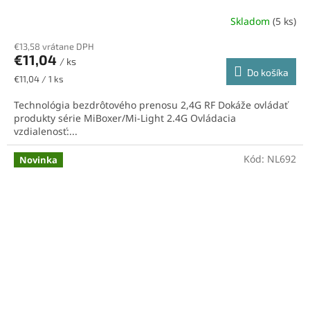
Skladom
(5 ks)
€13,58 vrátane DPH
€11,04
/ ks
Do košíka
Jednotková
€11,04 / 1 ks
cena:
Technológia bezdrôtového prenosu 2,4G RF Dokáže ovládať
produkty série MiBoxer/Mi-Light 2.4G Ovládacia
vzdialenosť:...
Kód:
NL692
Novinka