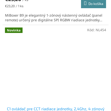
Do košíka
Jednotková
€23,20 / 1 ks
cena:
MiBoxer B9 je elegantný 1-zónový nástenný ovládač (panel
remote) určený pre digitálne SPI RGBW riadiace jednotky...
Kód:
NL454
Novinka
C1 ovládač pre CCT riadiace jednotky, 2,4Ghz, 4 zónový