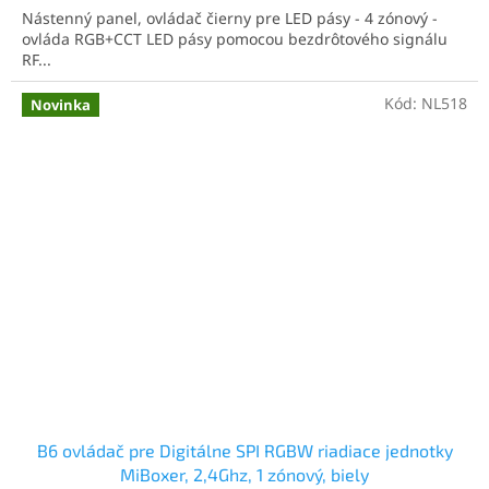
5
Nástenný panel, ovládač čierny pre LED pásy - 4 zónový -
hviezdičiek.
ovláda RGB+CCT LED pásy pomocou bezdrôtového signálu
RF...
Kód:
NL518
Novinka
B6 ovládač pre Digitálne SPI RGBW riadiace jednotky
MiBoxer, 2,4Ghz, 1 zónový, biely