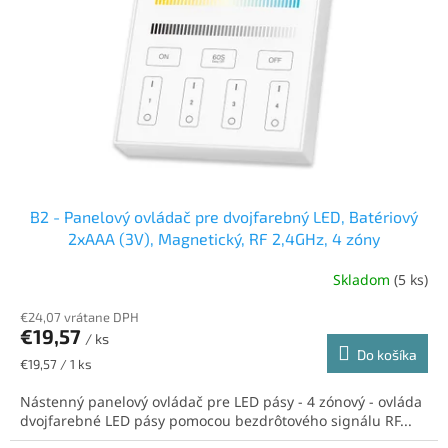
B2 - Panelový ovládač pre dvojfarebný LED, Batériový
2xAAA (3V), Magnetický, RF 2,4GHz, 4 zóny
Skladom
(5 ks)
€24,07 vrátane DPH
€19,57
/ ks
Do košíka
Jednotková
€19,57 / 1 ks
cena:
Nástenný panelový ovládač pre LED pásy - 4 zónový - ovláda
dvojfarebné LED pásy pomocou bezdrôtového signálu RF...