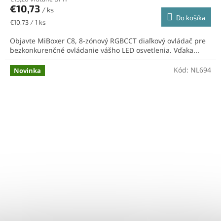
€10,73
/ ks
Do košíka
Jednotková
€10,73 / 1 ks
cena:
Objavte MiBoxer C8, 8-zónový RGBCCT diaľkový ovládač pre
bezkonkurenčné ovládanie vášho LED osvetlenia. Vďaka...
Kód:
NL694
Novinka