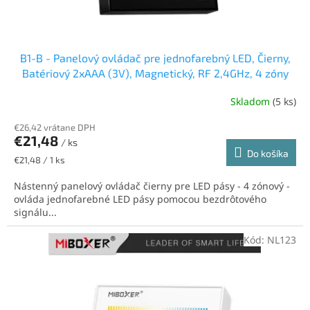
B1-B - Panelový ovládač pre jednofarebný LED, Čierny,
Batériový 2xAAA (3V), Magnetický, RF 2,4GHz, 4 zóny
Skladom
(5 ks)
€26,42 vrátane DPH
€21,48
/ ks
Do košíka
Jednotková
€21,48 / 1 ks
cena:
Nástenný panelový ovládač čierny pre LED pásy - 4 zónový -
ovláda jednofarebné LED pásy pomocou bezdrôtového
signálu...
Kód:
NL123