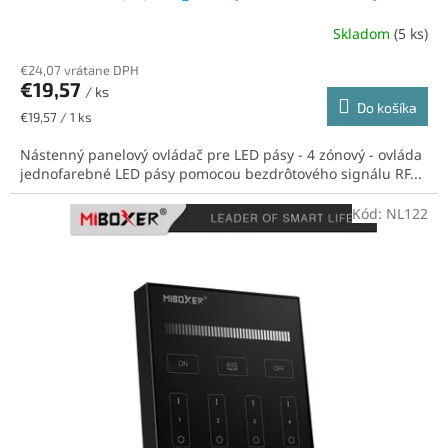
Skladom
(5 ks)
€24,07 vrátane DPH
€19,57
/ ks
Do košíka
Jednotková
€19,57 / 1 ks
cena:
Nástenný panelový ovládač pre LED pásy - 4 zónový - ovláda
jednofarebné LED pásy pomocou bezdrôtového signálu RF...
Kód:
NL122