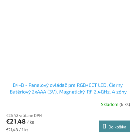
B4-B - Panelový ovládač pre RGB+CCT LED, Čierny,
Batériový 2xAAA (3V), Magnetický, RF 2,4GHz, 4 zóny
Skladom
(6 ks)
Priemerné
hodnotenie
€26,42 vrátane DPH
produktu
€21,48
je
/ ks
Do košíka
5,0
Jednotková
€21,48 / 1 ks
z
cena: