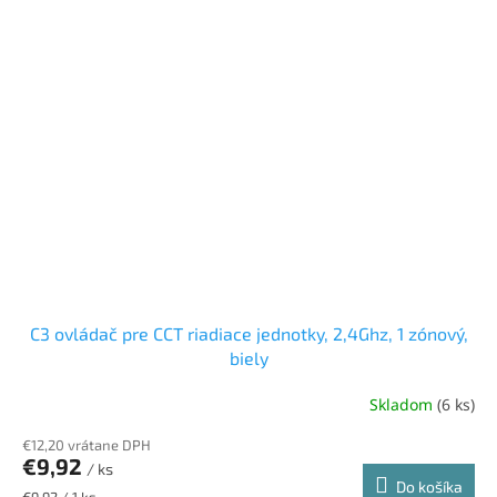
C3 ovládač pre CCT riadiace jednotky, 2,4Ghz, 1 zónový,
biely
Skladom
(6 ks)
€12,20 vrátane DPH
€9,92
/ ks
Do košíka
Jednotková