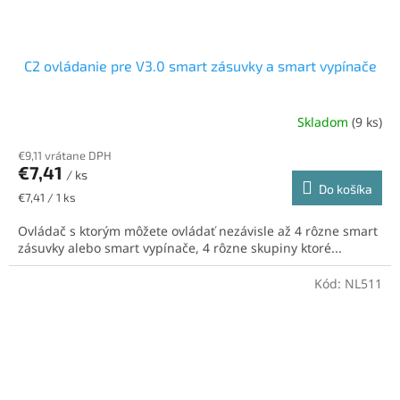
C2 ovládanie pre V3.0 smart zásuvky a smart vypínače
Skladom
(9 ks)
€9,11 vrátane DPH
€7,41
/ ks
Do košíka
Jednotková
€7,41 / 1 ks
cena:
Ovládač s ktorým môžete ovládať nezávisle až 4 rôzne smart
zásuvky alebo smart vypínače, 4 rôzne skupiny ktoré...
Kód:
NL511