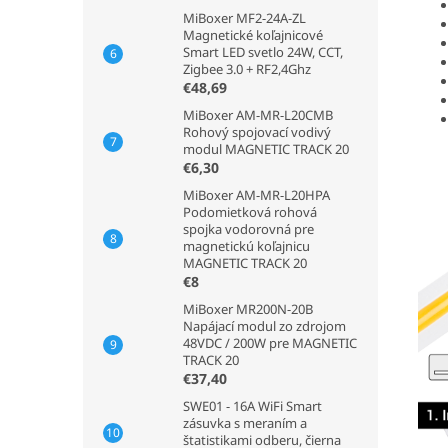
MiBoxer MF2-24A-ZL
Magnetické koľajnicové
Smart LED svetlo 24W, CCT,
Zigbee 3.0 + RF2,4Ghz
€48,69
MiBoxer AM-MR-L20CMB
Rohový spojovací vodivý
modul MAGNETIC TRACK 20
€6,30
MiBoxer AM-MR-L20HPA
Podomietková rohová
spojka vodorovná pre
magnetickú koľajnicu
MAGNETIC TRACK 20
€8
MiBoxer MR200N-20B
Napájací modul zo zdrojom
48VDC / 200W pre MAGNETIC
TRACK 20
€37,40
SWE01 - 16A WiFi Smart
zásuvka s meraním a
štatistikami odberu, čierna