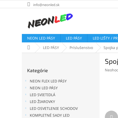
Prejsť
info@neonled.sk
na
obsah
NEON LED PÁSY
LED PÁSY
LED LIŠTY / P
Domov
LED PÁSY
Príslušenstvo
Spojka 
B
Spoj
o
Preskočiť
č
Prieme
Kategórie
Neohod
kategórie
n
hodnot
ý
produk
NEON FLEX LED PÁSY
p
je
NEON LED PÁSY
a
0,0
LED SVIETIDLÁ
z
n
5
e
LED ŽIAROVKY
hviezdi
l
LED OSVETLENIE SCHODOV
KOMPLETNÉ SADY LED