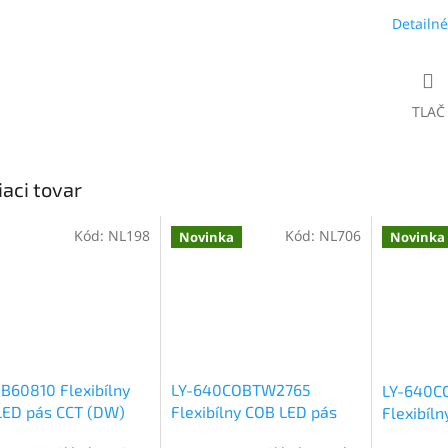
Detailné
TLAČ
iaci tovar
Kód:
NL198
Kód:
NL706
Novinka
Novinka
B60810 Flexibílny
LY-640COBTW2765
LY-640C
LED pás CCT (DW)
Flexibílny COB LED pás
Flexibíl
IP20, 22W/m,
CCT (DW) 24V, IP65H,
CCT (DW)