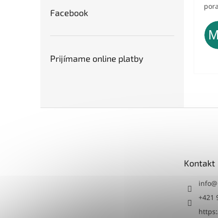
pora
Facebook
Prijímame online platby
Z
á
p
ä
t
Kontakt
i
e
info
@
+421 
https