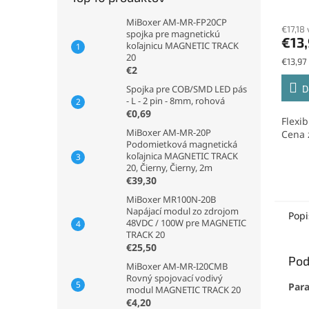
608l
MiBoxer AM-MR-FP20CP
€17,18
spojka pre magnetickú
€13
koľajnicu MAGNETIC TRACK
20
Jednot
€13,97
€2
cena:
D
Spojka pre COB/SMD LED pás
- L - 2 pin - 8mm, rohová
€0,69
Flexi
MiBoxer AM-MR-20P
Cena 
Podomietková magnetická
koľajnica MAGNETIC TRACK
20, Čierny, Čierny, 2m
€39,30
MiBoxer MR100N-20B
Napájací modul zo zdrojom
Popi
48VDC / 100W pre MAGNETIC
TRACK 20
€25,50
Pod
MiBoxer AM-MR-I20CMB
Rovný spojovací vodivý
Par
modul MAGNETIC TRACK 20
€4,20