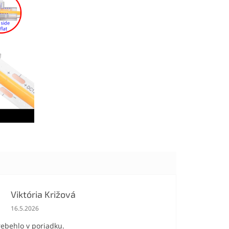
Viktória Križová
Hodnotenie obchodu je 5 z 5 hviezdičiek.
16.5.2026
rebehlo v poriadku.