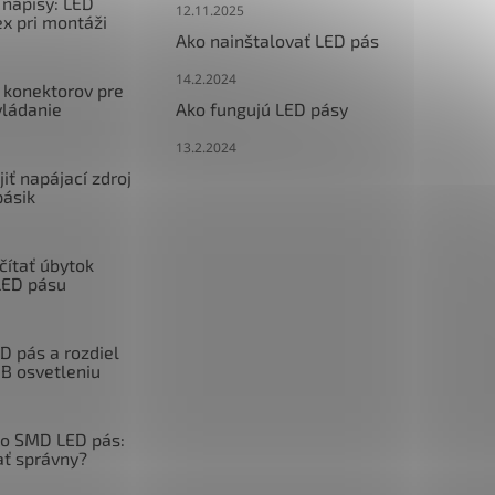
nápisy: LED
12.11.2025
x pri montáži
Ako nainštalovať LED pás
14.2.2024
 konektorov pre
vládanie
Ako fungujú LED pásy
13.2.2024
iť napájací zdroj
pásik
čítať úbytok
LED pásu
 pás a rozdiel
GB osvetleniu
o SMD LED pás:
ať správny?