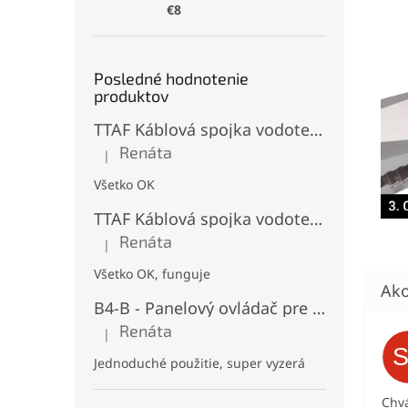
€8
Posledné hodnotenie
produktov
TTAF Káblová spojka vodotesná IP68, Typu "T" , 3 pinová, 20A, 2,5mm², M20
Renáta
|
Hodnotenie produktu je 5 z 5 hviezdičiek.
Všetko OK
TTAF Káblová spojka vodotesná IP68, "I" Priama, 3 pinová, 20A, 2,5mm², M20
Renáta
|
Hodnotenie produktu je 5 z 5 hviezdičiek.
Všetko OK, funguje
B4-B - Panelový ovládač pre RGB+CCT LED, Čierny, Batériový 2xAAA (3V), Magnetický, RF 2,4GHz, 4 zóny
Renáta
|
Hodnotenie produktu je 5 z 5 hviezdičiek.
Jednoduché použitie, super vyzerá
Chvá