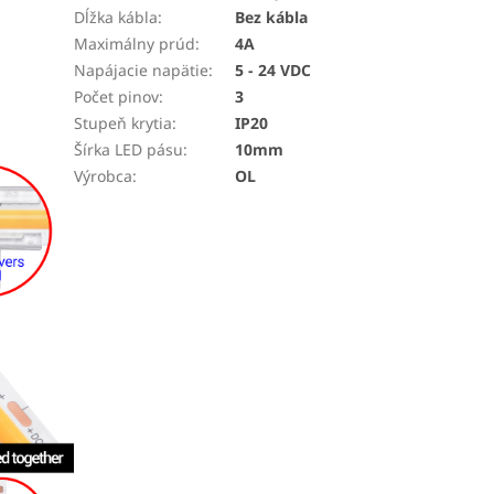
Dĺžka kábla
:
Bez kábla
Maximálny prúd
:
4A
Napájacie napätie
:
5 - 24 VDC
Počet pinov
:
3
Stupeň krytia
:
IP20
Šírka LED pásu
:
10mm
Výrobca
:
OL