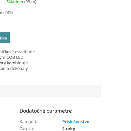
Skladom
(93 m)
640led/m, 10mm
ane DPH
šíka
pičkové osvetlenie
lným COB LED
orý kombinuje
kon a dokonalý
aka...
Dodatočné parametre
Kategória
:
Príslušenstvo
Záruka
:
2 roky