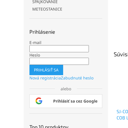
SPÁJKOVANIE
METEOSTANICE
Prihlásenie
E-mail
Súvis
Heslo
PRIHLÁSIŤ SA
Nová registrácia
Zabudnuté heslo
alebo
Prihlásiť sa cez Google
SJ-CO
COB 
24V, 
Top 10 produktov