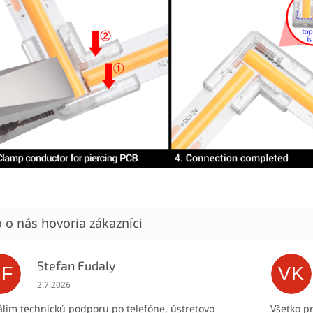
Stefan Fudaly
SF
VK
Hodnotenie obchodu je 5 z 5 hviezdičiek.
2.7.2026
lim technickú podporu po telefóne, ústretovo
Všetko p