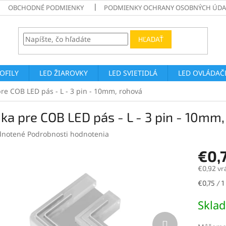
OBCHODNÉ PODMIENKY
PODMIENKY OCHRANY OSOBNÝCH ÚDA
HĽADAŤ
ROFILY
LED ŽIAROVKY
LED SVIETIDLÁ
LED OVLÁDAČE
pre COB LED pás - L - 3 pin - 10mm, rohová
ka pre COB LED pás - L - 3 pin - 10mm
rné
notené
Podrobnosti hodnotenia
enie
€0,
tu
€0,92 vr
Jednotk
€0,75 / 1
cena:
čiek.
Skla