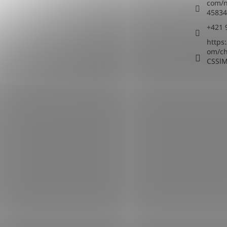
com/n
45834
+421 
https
om/c
CSSl