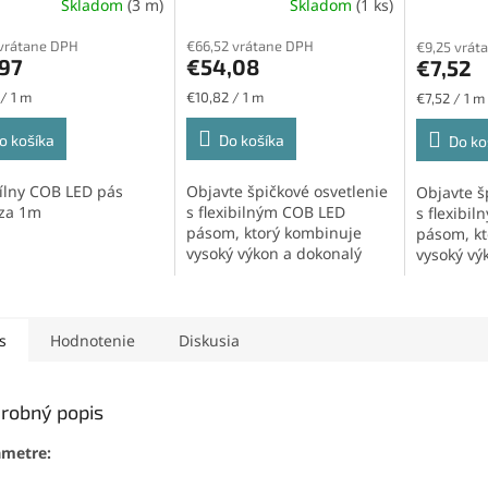
Skladom
(3 m)
Skladom
(1 ks)
ed/m
16W/m, 640led/m, 10mm
16W/m, 
 vrátane DPH
€66,52 vrátane DPH
€9,25 vrát
,97
€54,08
€7,52
ková
Jednotková
Jednotková
 / 1 m
€10,82 / 1 m
€7,52 / 1 m
cena:
cena:
o košíka
Do košíka
Do ko
bílny COB LED pás
Objavte špičkové osvetlenie
Objavte š
za 1m
s flexibilným COB LED
s flexibi
pásom, ktorý kombinuje
pásom, kt
vysoký výkon a dokonalý
vysoký vý
vzhľad. Vďaka...
vzhľad. Vď
s
Hodnotenie
Diskusia
robný popis
ametre: