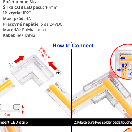
Počet pinov:
3ks
Šírka COB LED pásu:
10mm
IP krytie:
IP20
Max. prúd:
4A
Pracovné napätie:
5 až 24VDC
Materiál:
Polykarbonát
Kábel:
Bez kábla