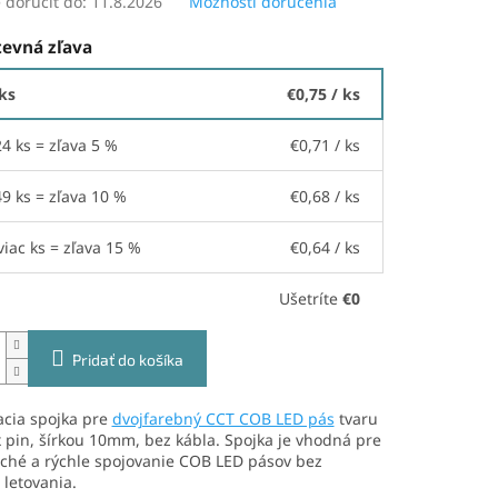
doručiť do:
11.8.2026
Možnosti doručenia
evná zľava
 ks
€0,75
/ ks
24 ks = zľava 5 %
€0,71
/ ks
49 ks = zľava 10 %
€0,68
/ ks
viac ks = zľava 15 %
€0,64
/ ks
Ušetríte
€0
Pridať do košíka
acia spojka pre
dvojfarebný CCT COB LED pás
tvaru
3x pin, šírkou 10mm, bez kábla. Spojka je vhodná pre
ché a rýchle spojovanie COB LED pásov bez
 letovania.