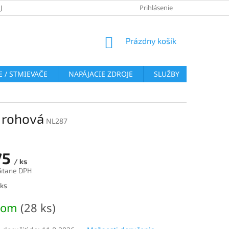
JOV
REKLAMAČNÝ PORIADOK
VRÁTENIE TOVARU
Prihlásenie
COOKI
NÁKUPNÝ
Prázdny košík
KOŠÍK
 / STMIEVAČE
NAPÁJACIE ZDROJE
SLUŽBY
BLOG
, rohová
NL287
75
/ ks
átane DPH
ová
 ks
dom
(28 ks)