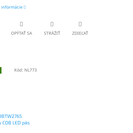
 informácie
OPÝTAŤ SA
STRÁŽIŤ
ZDIEĽAŤ
Kód:
NL773
OBTW2765
ny COB LED pás
 24V, IP20,