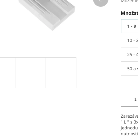
Môžeme 
Množst
1 - 9
10 - 
25 - 
50 a 
Zarezáv
" L " s 
jednodu
nutnosti