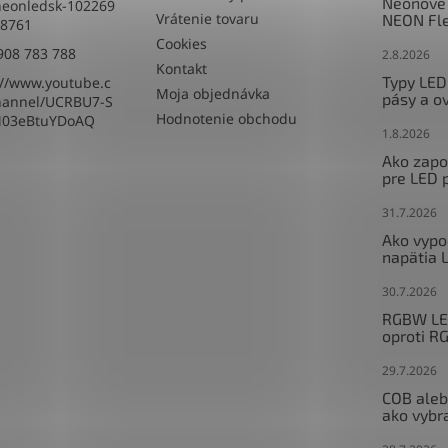
Neónové 
eonledsk-102269
Vrátenie tovaru
NEON Fle
8761
Cookies
908 783 788
2.8.2026
Kontakt
Typy LED
://www.youtube.c
Moja objednávka
pásy a o
hannel/UCRBU7-S
Hodnotenie obchodu
M03eBtuYDoAQ
1.8.2026
Ako zapoj
pre LED 
31.7.2026
Ako vypo
napätia 
30.7.2026
RGBW LED
oproti R
29.7.2026
COB aleb
ako vybr