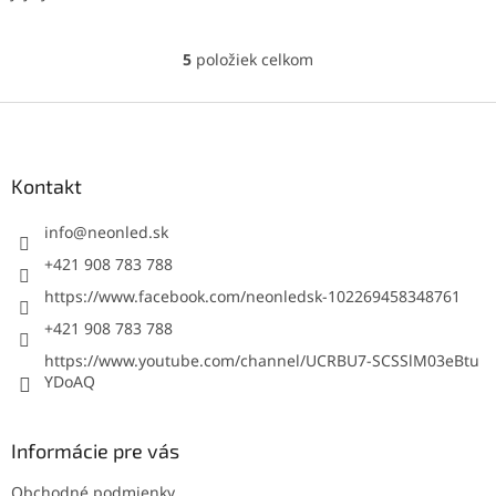
5
položiek celkom
O
v
l
Z
á
á
d
p
a
ä
Kontakt
c
t
i
i
info
@
neonled.sk
e
p
e
+421 908 783 788
r
https://www.facebook.com/neonledsk-102269458348761
v
k
+421 908 783 788
y
https://www.youtube.com/channel/UCRBU7-SCSSlM03eBtu
v
YDoAQ
ý
p
i
s
Informácie pre vás
u
Obchodné podmienky