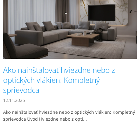
v
Ako nainštalovať hviezdne nebo z
optických vlákien: Kompletný
sprievodca
12.11.2025
Ako nainštalovať hviezdne nebo z optických vlákien: Kompletný
sprievodca Úvod Hviezdne nebo z opti...