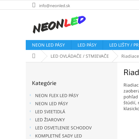
Prejsť
info@neonled.sk
na
obsah
NEON LED PÁSY
LED PÁSY
LED LIŠTY / P
Domov
LED OVLÁDAČE / STMIEVAČE
Riadiac
B
Ria
o
Preskočiť
č
Kategórie
kategórie
Riadia
n
zaoberá
ý
NEON FLEX LED PÁSY
pohľad 
p
štúdií,
NEON LED PÁSY
a
klasick
LED SVIETIDLÁ
n
e
LED ŽIAROVKY
l
LED OSVETLENIE SCHODOV
KOMPLETNÉ SADY LED