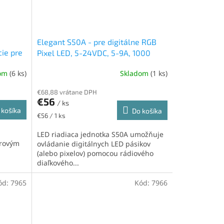
Elegant S50A - pre digitálne RGB
ie pre
Pixel LED, 5-24VDC, 5-9A, 1000
pixelov (2x500), RF 2,4GHz,
dom
(6 ks)
Skladom
(1 ks)
mikrofón
€68,88 vrátane DPH
€56
/ ks
 košíka
Do košíka
Jednotková
€56 / 1 ks
cena:
LED riadiaca jednotka S50A umožňuje
orovým
ovládanie digitálnych LED pásikov
(alebo pixelov) pomocou rádiového
diaľkového...
ód:
7965
Kód:
7966