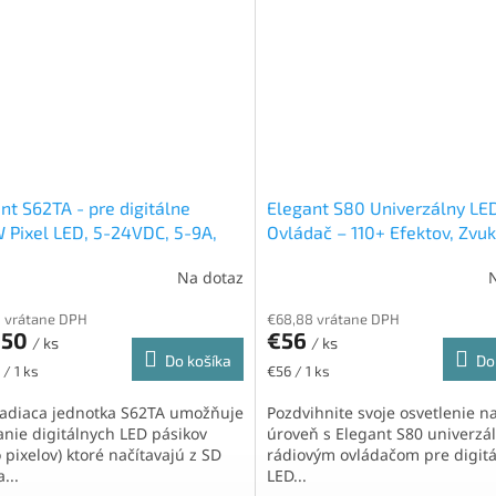
nt S62TA - pre digitálne
Elegant S80 Univerzálny LE
Pixel LED, 5-24VDC, 5-9A,
Ovládač – 110+ Efektov, Zvu
pixelov (2x750), RF 2,4GHz,
Reakcia, RF, 1000pix
Na dotaz
rta
 vrátane DPH
€68,88 vrátane DPH
,50
€56
/ ks
/ ks
Do košíka
Do
ková
Jednotková
 / 1 ks
€56 / 1 ks
cena:
iadiaca jednotka S62TA umožňuje
Pozdvihnite svoje osvetlenie n
anie digitálnych LED pásikov
úroveň s Elegant S80 univerz
 pixelov) ktoré načítavajú z SD
rádiovým ovládačom pre digit
...
LED...