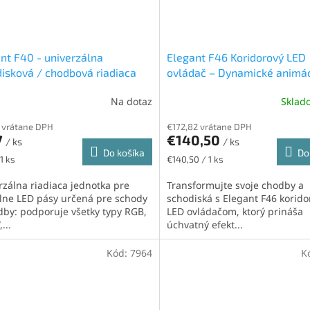
nt F40 - univerzálna
Elegant F46 Koridorový LED
isková / chodbová riadiaca
ovládač – Dynamické animác
otka, RGB, RGBW, MONO, CCT
digitálne pásky s pohybom
Na dotaz
Skla
1 vrátane DPH
€172,82 vrátane DPH
7
€140,50
/ ks
/ ks
Do košíka
Do
ková
Jednotková
1 ks
€140,50 / 1 ks
cena:
rzálna riadiaca jednotka pre
Transformujte svoje chodby a
álne LED pásy určená pre schody
schodiská s Elegant F46 korid
dby: podporuje všetky typy RGB,
LED ovládačom, ktorý prináša
...
úchvatný efekt...
Kód:
7964
K