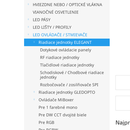
HVIEZDNE NEBO / OPTICKÉ VLÁKNA
VIANOČNÉ OSVETLENIE
LED PÁSY
LED LIŠTY / PROFILY
LED OVLÁDAČE / STMIEVAČE
Riadiace jednotky ELEGANT
Dotykové ovládacie panely
RF riadiace jednotky
Tlačidlové riadiace jednotky
Schodiskové / Chodbové riadiace
jednotky
Rozbočovače / zosilňovače SPI
Riadiace jednotky GLEDOPTO
Ovládače MiBoxer
Pre 1 farebné mono
Pre DW CCT dvojité biele
Najpr
Pre RGB
Pre RGBW