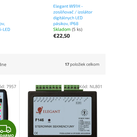
Elegant W91H -
zosilňovač / izolátor
digitálnych LED
ov,
pásikov, IP68
Skladom
(5 ks)
ti-LED
€22,50
17
položiek celkom
dne
ód:
7957
Kód:
NL801
Z
ADARMO