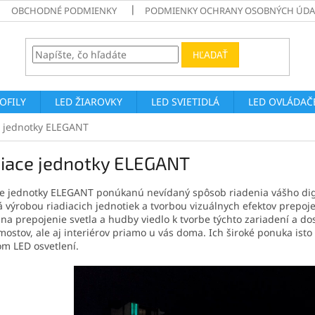
OBCHODNÉ PODMIENKY
PODMIENKY OCHRANY OSOBNÝCH ÚDA
HĽADAŤ
ROFILY
LED ŽIAROVKY
LED SVIETIDLÁ
LED OVLÁDAČE
e jednotky ELEGANT
diace jednotky ELEGANT
ce jednotky ELEGANT ponúkanú nevídaný spôsob riadenia vášho dig
 výrobou riadiacich jednotiek a tvorbou vizuálnych efektov prepoj
na prepojenie svetla a hudby viedlo k tvorbe týchto zariadení a dos
 mostov, ale aj interiérov priamo u vás doma. Ich široké ponuka is
om LED osvetlení.