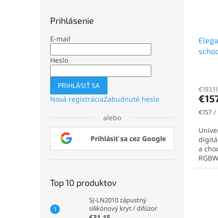
Prihlásenie
E-mail
Elega
schod
Heslo
jedn
PRIHLÁSIŤ SA
€193,1
€15
Nová registrácia
Zabudnuté heslo
Jednot
€157 / 
alebo
cena:
Unive
Prihlásiť sa cez Google
digit
a cho
RGBW,
Top 10 produktov
SJ-LN2010 zápustný
silikónový kryt / difúzor
€31,15