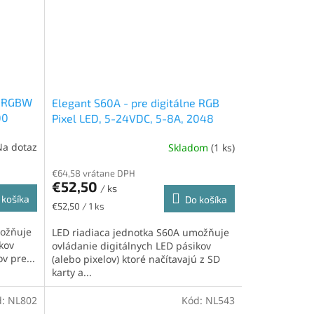
e RGBW
Elegant S60A - pre digitálne RGB
00
Pixel LED, 5-24VDC, 5-8A, 2048
stupy
pixelov (2x1000), RF 2,4GHz, SD
Na dotaz
Skladom
(1 ks)
Karta
€64,58 vrátane DPH
€52,50
/ ks
 košíka
Do košíka
Jednotková
€52,50 / 1 ks
cena:
možňuje
LED riadiaca jednotka S60A umožňuje
kov
ovládanie digitálnych LED pásikov
v pre...
(alebo pixelov) ktoré načítavajú z SD
karty a...
d:
NL802
Kód:
NL543