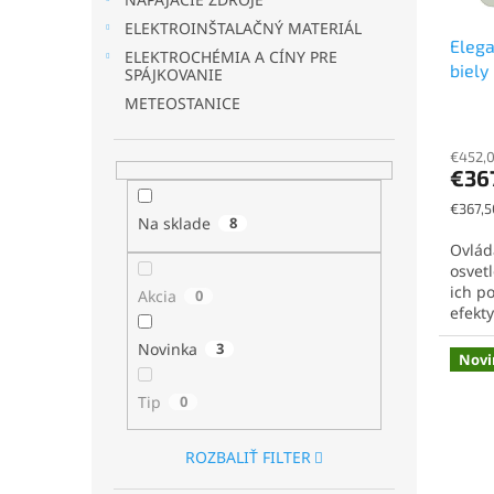
d
k
u
t
ELEKTROINŠTALAČNÝ MATERIÁL
Elega
k
o
ELEKTROCHÉMIA A CÍNY PRE
biely
t
v
SPÁJKOVANIE
o
METEOSTANICE
v
€452,0
€36
Jednot
€367,5
Na sklade
8
cena:
Ovlád
osvet
ich p
Akcia
0
efekty
Novinka
3
Novi
Tip
0
ROZBALIŤ FILTER