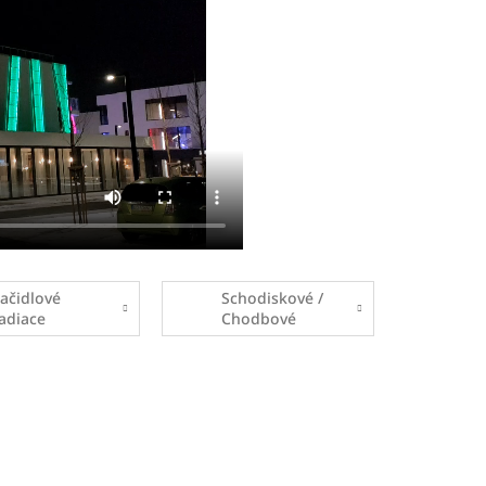
lačidlové
Schodiskové /
iadiace
Chodbové
ednotky
riadiace
jednotky