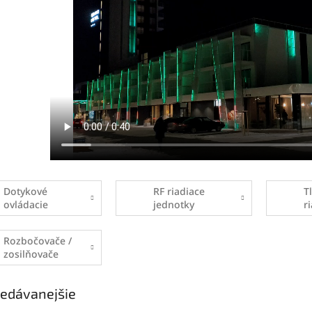
Dotykové
RF riadiace
T
ovládacie
jednotky
r
panely
j
Rozbočovače /
zosilňovače
SPI
edávanejšie