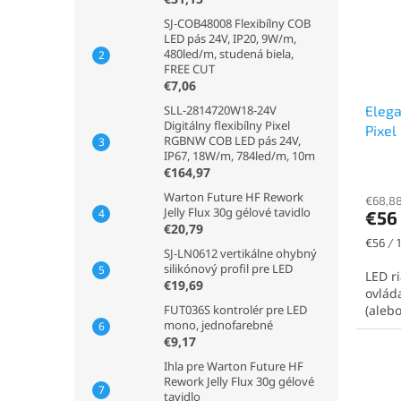
SJ-COB48008 Flexibílny COB
LED pás 24V, IP20, 9W/m,
480led/m, studená biela,
FREE CUT
€7,06
SLL-2814720W18-24V
Elega
Digitálny flexibílny Pixel
Pixel
RGBNW COB LED pás 24V,
700 p
IP67, 18W/m, 784led/m, 10m
mikr
€164,97
Warton Future HF Rework
€68,88
Jelly Flux 30g gélové tavidlo
€56
€20,79
Jednot
€56 / 1
SJ-LN0612 vertikálne ohybný
cena:
silikónový profil pre LED
LED r
€19,69
ovlád
FUT036S kontrolér pre LED
(aleb
mono, jednofarebné
€9,17
Ihla pre Warton Future HF
Rework Jelly Flux 30g gélové
tavidlo