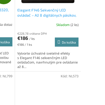
A
B320,
Elegant F146 Sekvenčný LED
D
ovládač – Až 8 digitálnych pásikov,
40 animácií, Multi-LED
A
Na dotaz
Skladom
(2 ks)
R
€228,78 vrátane DPH
€186
/ ks
M
 košíka
Do košíka
Jednotková
€186 / 1 ks
cena:
O
ať LED
Vytvorte úchvatné svetelné efekty
nosťou
s Elegant F146 sekvenčným LED
imované
ovládačom, navrhnutým pre ovládanie
až 8...
d:
NL799
Kód:
NL573