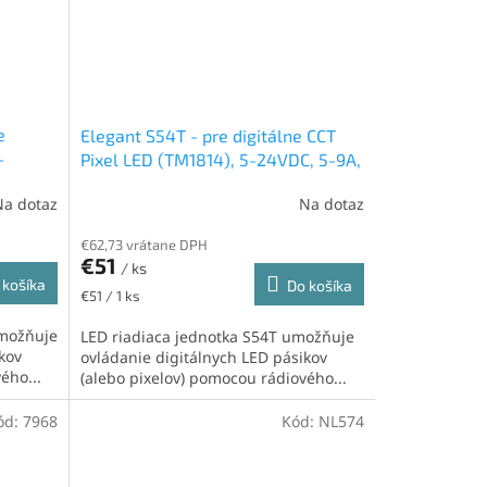
e
Elegant S54T - pre digitálne CCT
-
Pixel LED (TM1814), 5-24VDC, 5-9A,
x350),
700 pixelov (2x350), RF 2,4GHz,
Na dotaz
Na dotaz
mikrofón
€62,73 vrátane DPH
€51
/ ks
 košíka
Do košíka
Jednotková
€51 / 1 ks
cena:
umožňuje
LED riadiaca jednotka S54T umožňuje
kov
ovládanie digitálnych LED pásikov
ého...
(alebo pixelov) pomocou rádiového...
ód:
7968
Kód:
NL574