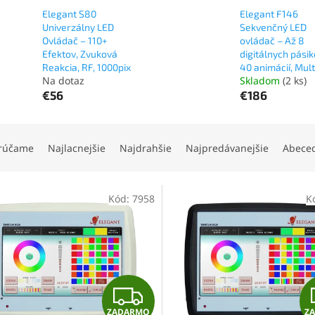
Elegant S80
Elegant F146
Univerzálny LED
Sekvenčný LED
Ovládač – 110+
ovládač – Až 8
Efektov, Zvuková
digitálnych pásik
Reakcia, RF, 1000pix
40 animácií, Mul
Na dotaz
Skladom
(2 ks)
€56
€186
rúčame
Najlacnejšie
Najdrahšie
Najpredávanejšie
Abece
Kód:
7958
K
Z
ZADARMO
Z