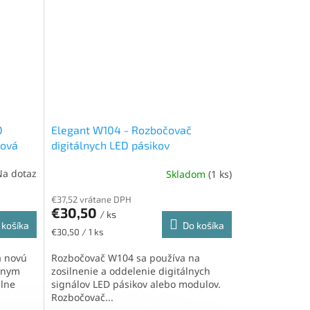
D
Elegant W104 - Rozbočovač
ková
digitálnych LED pásikov
Na dotaz
Skladom
(1 ks)
€37,52 vrátane DPH
€30,50
/ ks
 košíka
Do košíka
Jednotková
€30,50 / 1 ks
cena:
a novú
Rozbočovač W104 sa používa na
álnym
zosilnenie a oddelenie digitálnych
álne
signálov LED pásikov alebo modulov.
Rozbočovač...