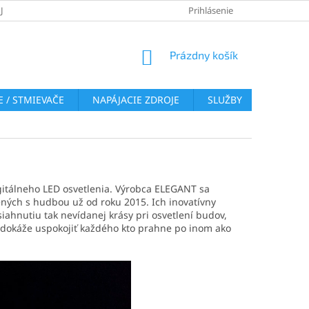
JOV
REKLAMAČNÝ PORIADOK
VRÁTENIE TOVARU
Prihlásenie
COOKI
NÁKUPNÝ
Prázdny košík
KOŠÍK
 / STMIEVAČE
NAPÁJACIE ZDROJE
SLUŽBY
BLOG
itálneho LED osvetlenia. Výrobca ELEGANT sa
ených s hudbou už od roku 2015. Ich inovatívny
iahnutiu tak nevídanej krásy pri osvetlení budov,
to dokáže uspokojiť každého kto prahne po inom ako