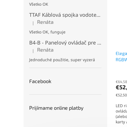
Všetko OK
TTAF Káblová spojka vodotesná IP68, "I" Priama, 3 pinová, 20A, 2,5mm², M20
Renáta
|
Hodnotenie produktu je 5 z 5 hviezdičiek.
Všetko OK, funguje
B4-B - Panelový ovládač pre RGB+CCT LED, Čierny, Batériový 2xAAA (3V), Magnetický, RF 2,4GHz, 4 zóny
Renáta
|
Hodnotenie produktu je 5 z 5 hviezdičiek.
Elega
RGBW 
Jednoduché použitie, super vyzerá
1500 
SD Ka
Facebook
€64,58
€52
Jednot
€52,50
cena:
LED r
Prijímame online platby
ovlád
(alebo
karty a