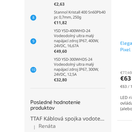
€2,63
Stannol Kristall 400 Sn60Pb40
pr. 0,7mm, 250g
€11,82
YSD YSD-400WHD-24
Vodeodolný ultra malý
napájací zdroj IP67, 400W,
Elega
24VDC, 16,67A
Pixel
€49,60
pixel
YSD YSD-300WHDS-24
pre t
Vodeodolný ultra malý
napájací zdroj IP67, 300W,
€77,49
24VDC, 12,5A
€63
€32,80
Jednot
€63 / 1
cena:
LED r
Posledné hodnotenie
ovlád
produktov
(aleb
TTAF Káblová spojka vodotesná IP68, Typu "T" , 3 pinová, 20A, 2,5mm², M20
Renáta
|
Hodnotenie produktu je 5 z 5 hviezdičiek.