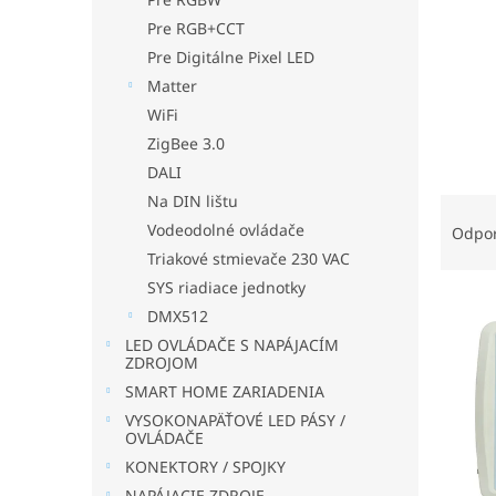
Pre RGB+CCT
Pre Digitálne Pixel LED
Matter
WiFi
ZigBee 3.0
DALI
Na DIN lištu
R
a
Vodeodolné ovládače
Odpo
d
Triakové stmievače 230 VAC
e
SYS riadiace jednotky
V
n
DMX512
ý
i
LED OVLÁDAČE S NAPÁJACÍM
p
e
ZDROJOM
i
p
SMART HOME ZARIADENIA
s
r
VYSOKONAPÄŤOVÉ LED PÁSY /
p
o
OVLÁDAČE
r
d
KONEKTORY / SPOJKY
o
u
NAPÁJACIE ZDROJE