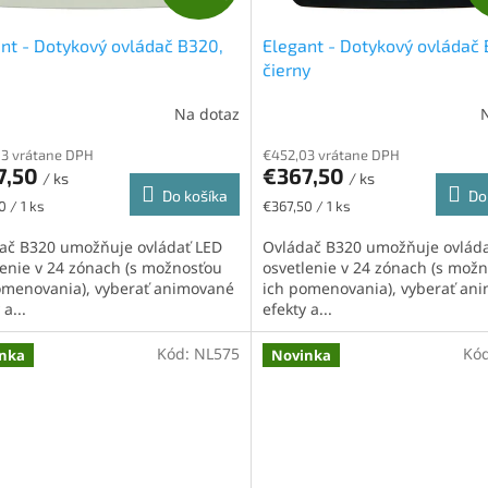
A
nt - Dotykový ovládač B320,
Elegant - Dotykový ovládač 
D
čierny
A
Na dotaz
R
3 vrátane DPH
€452,03 vrátane DPH
7,50
€367,50
/ ks
/ ks
M
Do košíka
Do
ková
Jednotková
0 / 1 ks
€367,50 / 1 ks
cena:
O
ač B320 umožňuje ovládať LED
Ovládač B320 umožňuje ovlád
lenie v 24 zónach (s možnosťou
osvetlenie v 24 zónach (s mož
omenovania), vyberať animované
ich pomenovania), vyberať an
 a...
efekty a...
Kód:
NL575
Kó
nka
Novinka