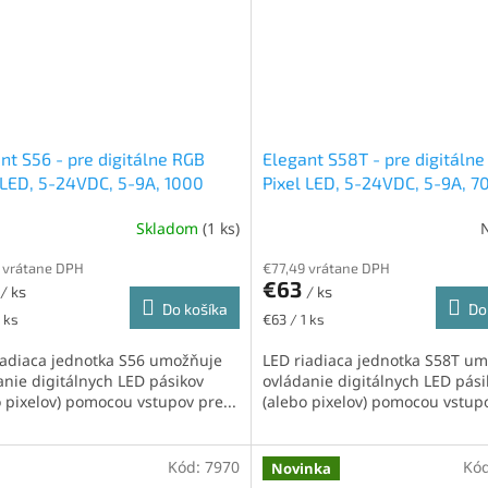
nt S56 - pre digitálne RGB
Elegant S58T - pre digitáln
 LED, 5-24VDC, 5-9A, 1000
Pixel LED, 5-24VDC, 5-9A, 7
ov (2x500), mikrofón, vstupy
pixelov (2x350), mikrofón, v
Skladom
(1 ks)
lačidlá
pre tlačidlá
 vrátane DPH
€77,49 vrátane DPH
€63
/ ks
/ ks
Do košíka
Do
ková
Jednotková
 ks
€63 / 1 ks
cena:
iadiaca jednotka S56 umožňuje
LED riadiaca jednotka S58T u
anie digitálnych LED pásikov
ovládanie digitálnych LED pási
o pixelov) pomocou vstupov pre...
(alebo pixelov) pomocou vstupo
Kód:
7970
Kó
Novinka