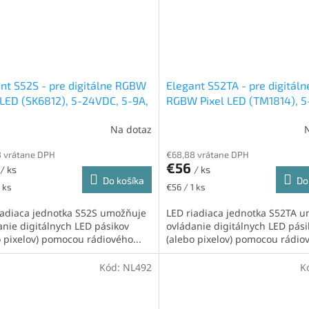
nt S52S - pre digitálne RGBW
Elegant S52TA - pre digitáln
 LED (SK6812), 5-24VDC, 5-9A,
RGBW Pixel LED (TM1814), 5
ixelov (2x350), RF 2,4GHz,
24VDC, 5-9A, 700 pixelov (2
Na dotaz
ofón
RF 2,4GHz, mikrofón
 vrátane DPH
€68,88 vrátane DPH
€56
/ ks
/ ks
Do košíka
Do
ková
Jednotková
 ks
€56 / 1 ks
cena:
iadiaca jednotka S52S umožňuje
LED riadiaca jednotka S52TA 
anie digitálnych LED pásikov
ovládanie digitálnych LED pási
o pixelov) pomocou rádiového...
(alebo pixelov) pomocou rádiov
Kód:
NL492
K