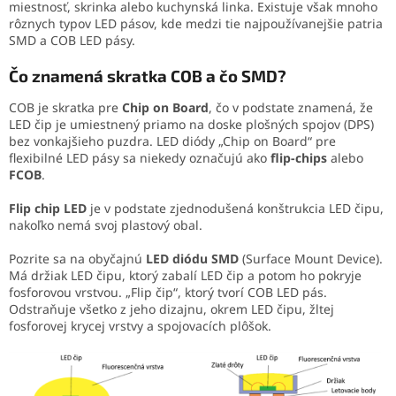
miestnosť, skrinka alebo kuchynská linka. Existuje však mnoho
rôznych typov LED pásov, kde medzi tie najpoužívanejšie patria
SMD a COB LED pásy.
Čo znamená skratka COB a čo SMD?
COB je skratka pre
Chip on Board
, čo v podstate znamená, že
LED čip je umiestnený priamo na doske plošných spojov (DPS)
bez vonkajšieho puzdra. LED diódy „Chip on Board“ pre
flexibilné LED pásy sa niekedy označujú ako
flip-chips
alebo
FCOB
.
Flip chip LED
je v podstate zjednodušená konštrukcia LED čipu,
nakoľko nemá svoj plastový obal.
Pozrite sa na obyčajnú
LED diódu SMD
(Surface Mount Device).
Má držiak LED čipu, ktorý zabalí LED čip a potom ho pokryje
fosforovou vrstvou. „Flip čip“, ktorý tvorí COB LED pás.
Odstraňuje všetko z jeho dizajnu, okrem LED čipu, žltej
fosforovej krycej vrstvy a spojovacích plôšok.