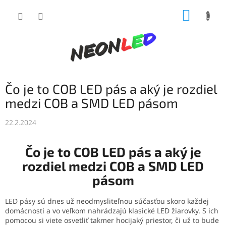
Prejsť
NÁKUP
na
obsah
KOŠÍK
Čo je to COB LED pás a aký je rozdiel
medzi COB a SMD LED pásom
22.2.2024
Čo je to COB LED pás a aký je
rozdiel medzi COB a SMD LED
pásom
LED pásy sú dnes už neodmysliteľnou súčasťou skoro každej
domácnosti a vo veľkom nahrádzajú klasické LED žiarovky. S ich
pomocou si viete osvetliť takmer hocijaký priestor, či už to bude