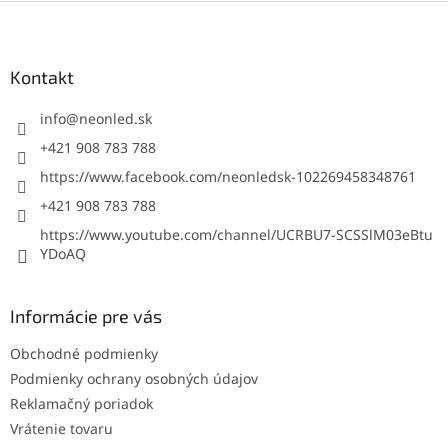
Z
á
p
ä
Kontakt
t
i
info
@
neonled.sk
e
+421 908 783 788
https://www.facebook.com/neonledsk-102269458348761
+421 908 783 788
https://www.youtube.com/channel/UCRBU7-SCSSlM03eBtu
YDoAQ
Informácie pre vás
Obchodné podmienky
Podmienky ochrany osobných údajov
Reklamačný poriadok
Vrátenie tovaru