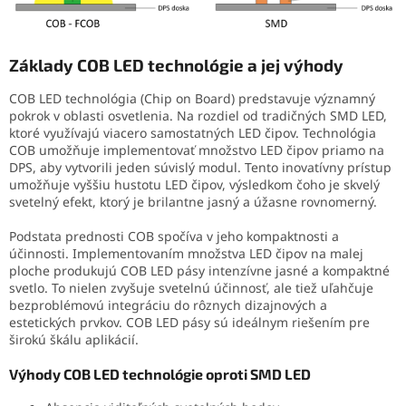
Základy COB LED technológie a jej výhody
COB LED technológia (Chip on Board) predstavuje významný
pokrok v oblasti osvetlenia. Na rozdiel od tradičných SMD LED,
ktoré využívajú viacero samostatných LED čipov. Technológia
COB umožňuje implementovať množstvo LED čipov priamo na
DPS, aby vytvorili jeden súvislý modul. Tento inovatívny prístup
umožňuje vyššiu hustotu LED čipov, výsledkom čoho je skvelý
svetelný efekt, ktorý je brilantne jasný a úžasne rovnomerný.
Podstata prednosti COB spočíva v jeho kompaktnosti a
účinnosti. Implementovaním množstva LED čipov na malej
ploche produkujú COB LED pásy intenzívne jasné a kompaktné
svetlo. To nielen zvyšuje svetelnú účinnosť, ale tiež uľahčuje
bezproblémovú integráciu do rôznych dizajnových a
estetických prvkov. COB LED pásy sú ideálnym riešením pre
širokú škálu aplikácií.
Výhody COB LED technológie oproti SMD LED