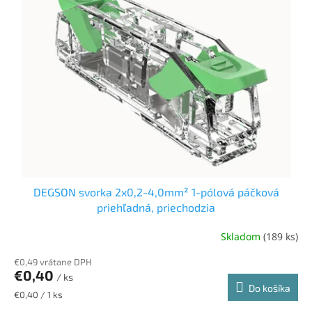
u
i
k
s
t
p
o
r
v
o
d
u
k
t
o
v
DEGSON svorka 2x0,2-4,0mm² 1-pólová páčková
priehľadná, priechodzia
Skladom
(189 ks)
€0,49 vrátane DPH
€0,40
/ ks
Do košíka
Jednotková
€0,40 / 1 ks
cena: