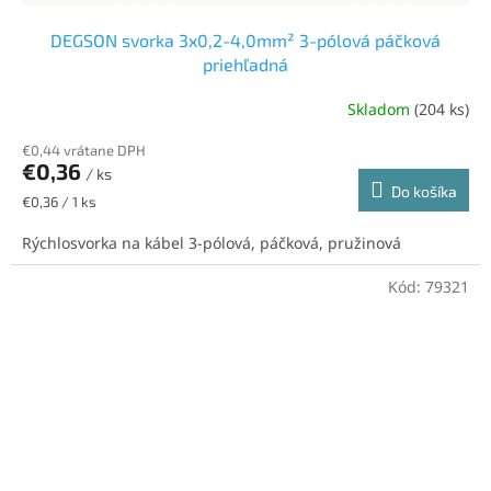
DEGSON svorka 3x0,2-4,0mm² 3-pólová páčková
priehľadná
Skladom
(204 ks)
€0,44 vrátane DPH
€0,36
/ ks
Do košíka
Jednotková
€0,36 / 1 ks
cena:
Rýchlosvorka na kábel 3-pólová, páčková, pružinová
Kód:
79321