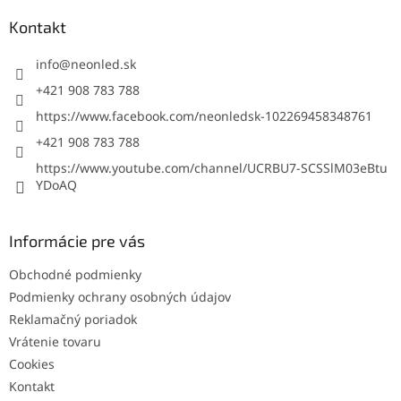
p
a
ä
Kontakt
c
t
i
i
info
@
neonled.sk
e
p
e
+421 908 783 788
r
https://www.facebook.com/neonledsk-102269458348761
v
k
+421 908 783 788
y
https://www.youtube.com/channel/UCRBU7-SCSSlM03eBtu
v
YDoAQ
ý
p
i
s
Informácie pre vás
u
Obchodné podmienky
Podmienky ochrany osobných údajov
Reklamačný poriadok
Vrátenie tovaru
Cookies
Kontakt