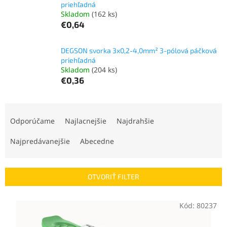
priehľadná
Skladom
(162 ks)
€0,64
DEGSON svorka 3x0,2-4,0mm² 3-pólová páčková
priehľadná
Skladom
(204 ks)
€0,36
R
a
Odporúčame
Najlacnejšie
Najdrahšie
d
e
Najpredávanejšie
Abecedne
n
i
e
OTVORIŤ FILTER
p
r
V
Kód:
80237
o
ý
d
p