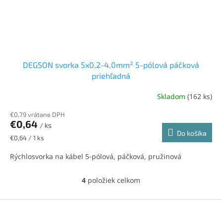
DEGSON svorka 5x0,2-4,0mm² 5-pólová páčková
priehľadná
Skladom
(162 ks)
€0,79 vrátane DPH
€0,64
/ ks
Do košíka
Jednotková
€0,64 / 1 ks
cena:
Rýchlosvorka na kábel 5-pólová, páčková, pružinová
4
položiek celkom
O
v
l
Z
á
á
d