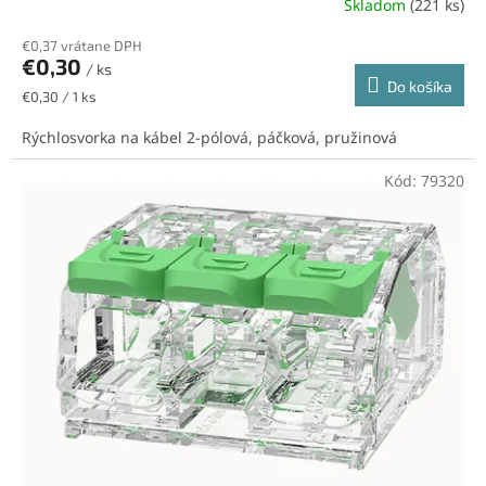
Skladom
(221 ks)
€0,37 vrátane DPH
€0,30
/ ks
Do košíka
Jednotková
€0,30 / 1 ks
cena:
Rýchlosvorka na kábel 2-pólová, páčková, pružinová
Kód:
79320