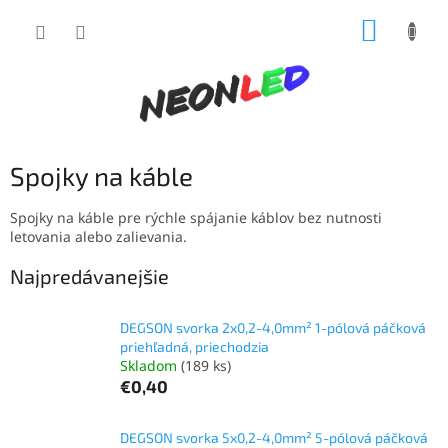
Prejsť
NÁKUP
na
obsah
KOŠÍK
Spojky na káble
Spojky na káble pre rýchle spájanie káblov bez nutnosti
letovania alebo zalievania.
Najpredávanejšie
DEGSON svorka 2x0,2-4,0mm² 1-pólová páčková
priehľadná, priechodzia
Skladom
(189 ks)
€0,40
DEGSON svorka 5x0,2-4,0mm² 5-pólová páčková