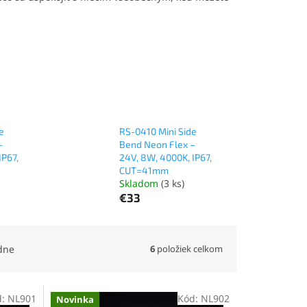
e
RS-0410 Mini Side
–
Bend Neon Flex –
IP67,
24V, 8W, 4000K, IP67,
CUT=41mm
Skladom
(3 ks)
€33
6
položiek celkom
dne
d:
NL901
Kód:
NL902
Novinka