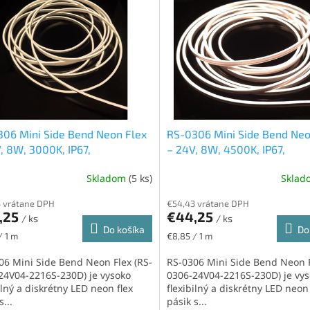
06 Mini Side Bend Neon Flex
RS-0306 Mini Side Bend Neo
, 8W, 3000K, IP67,
– 24V, 8W, 4500K, IP67,
4,3mm
CUT=4,3mm
Skladom
(5 ks)
Skla
 vrátane DPH
€54,43 vrátane DPH
,25
€44,25
/ ks
/ ks
Do košíka
Do
ková
Jednotková
/ 1 m
€8,85 / 1 m
cena:
06 Mini Side Bend Neon Flex (RS-
RS-0306 Mini Side Bend Neon F
24V04-2216S-230D) je vysoko
0306-24V04-2216S-230D) je vy
ilný a diskrétny LED neon flex
flexibilný a diskrétny LED neon 
s...
pásik s...