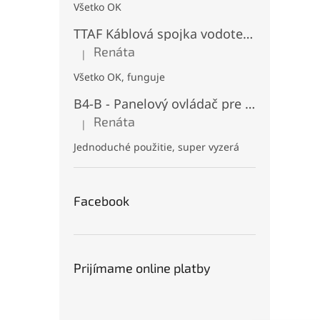
Všetko OK
TTAF Káblová spojka vodotesná IP68, "I" Priama, 3 pinová, 20A, 2,5mm², M20
Renáta
|
Hodnotenie produktu je 5 z 5 hviezdičiek.
Všetko OK, funguje
B4-B - Panelový ovládač pre RGB+CCT LED, Čierny, Batériový 2xAAA (3V), Magnetický, RF 2,4GHz, 4 zóny
Renáta
|
Hodnotenie produktu je 5 z 5 hviezdičiek.
Jednoduché použitie, super vyzerá
Facebook
Prijímame online platby