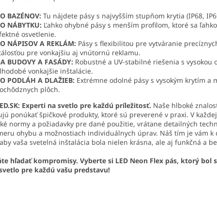
O BAZÉNOV:
Tu nájdete pásy s najvyšším stupňom krytia (IP68, IP69
O NÁBYTKU:
Ľahko ohybné pásy s menším profilom, ktoré sa ľahko
fektné osvetlenie.
O NÁPISOV A REKLÁM:
Pásy s flexibilitou pre vytváranie precíznyc
tálosťou pre vonkajšiu aj vnútornú reklamu.
A BUDOVY A FASÁDY:
Robustné a UV-stabilné riešenia s vysokou 
lhodobé vonkajšie inštalácie.
O PODLÁH A DLAŽIEB:
Extrémne odolné pásy s vysokým krytím a 
ochôdznych plôch.
.SK: Experti na svetlo pre každú príležitosť.
Naše hlboké znalost
ú ponúkať špičkové produkty, ktoré sú preverené v praxi. V každej
cké normy a požiadavky pre dané použitie, vrátane detailných technick
meru ohybu a možnostiach individuálnych úprav. Náš tím je vám k 
 aby vaša svetelná inštalácia bola nielen krásna, ale aj funkčná a
ňte hľadať kompromisy. Vyberte si LED Neon Flex pás, ktorý bol
vetlo pre každú vašu predstavu!