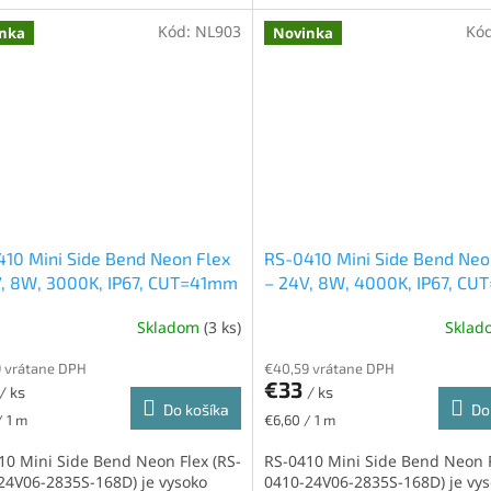
Kód:
NL903
Kó
nka
Novinka
10 Mini Side Bend Neon Flex
RS-0410 Mini Side Bend Neo
V, 8W, 3000K, IP67, CUT=41mm
– 24V, 8W, 4000K, IP67, C
Skladom
(3 ks)
Skla
 vrátane DPH
€40,59 vrátane DPH
€33
/ ks
/ ks
Do košíka
Do
ková
Jednotková
/ 1 m
€6,60 / 1 m
cena:
10 Mini Side Bend Neon Flex (RS-
RS-0410 Mini Side Bend Neon F
24V06-2835S-168D) je vysoko
0410-24V06-2835S-168D) je vy