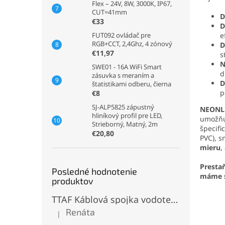
Flex – 24V, 8W, 3000K, IP67,
CUT=41mm
D
€33
D
FUT092 ovládač pre
e
RGB+CCT, 2,4Ghz, 4 zónový
D
€11,97
s
N
SWE01 - 16A WiFi Smart
d
zásuvka s meraním a
D
štatistikami odberu, čierna
p
€8
SJ-ALP5825 zápustný
NEONLED
hliníkový profil pre LED,
umožňuj
Strieborný, Matný, 2m
špecifi
€20,80
PVC), s
mieru
,
Presta
Posledné hodnotenie
máme s
produktov
TTAF Káblová spojka vodotesná IP68, Typu "T" , 3 pinová, 20A, 2,5mm², M20
Renáta
|
Hodnotenie produktu je 5 z 5 hviezdičiek.