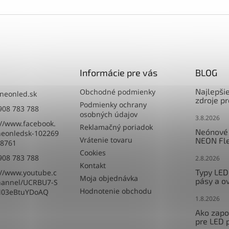
Informácie pre vás
BLOG
Najlepši
Obchodné podmienky
neonled.sk
zdroje p
Podmienky ochrany
908 783 788
osobných údajov
3.8.2026
://www.facebook.
Reklamačný poriadok
Neónové 
eonledsk-102269
Vrátenie tovaru
NEON Fle
8761
Cookies
908 783 788
2.8.2026
Kontakt
Typy LED
://www.youtube.c
Moja objednávka
pásy a o
hannel/UCRBU7-S
Hodnotenie obchodu
M03eBtuYDoAQ
1.8.2026
Ako zapoj
pre LED 