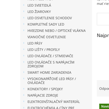
mať rie
LED SVIETIDLÁ
LED ŽIAROVKY
LED OSVETLENIE SCHODOV
KOMPLETNÉ SADY LED
HVIEZDNE NEBO / OPTICKÉ VLÁKNA
Najpr
VIANOČNÉ OSVETLENIE
LED PÁSY
LED LIŠTY / PROFILY
LED OVLÁDAČE / STMIEVAČE
LED OVLÁDAČE S NAPÁJACÍM
ZDROJOM
SMART HOME ZARIADENIA
VYSOKONAPÄŤOVÉ LED PÁSY /
R
OVLÁDAČE
a
Odpo
KONEKTORY / SPOJKY
d
NAPÁJACIE ZDROJE
e
ELEKTROINŠTALAČNÝ MATERIÁL
V
n
Novi
ELEKTROCHÉMIA A CÍNY PRE