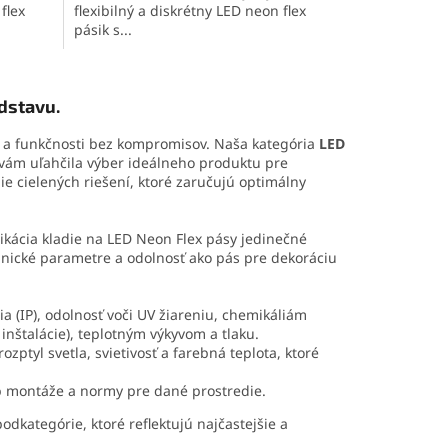
flex
flexibilný a diskrétny LED neon flex
pásik s...
dstavu.
nu a funkčnosti bez kompromisov. Naša kategória
LED
y vám uľahčila výber ideálneho produktu pre
nie cielených riešení, ktoré zaručujú optimálny
ikácia kladie na LED Neon Flex pásy jedinečné
hnické parametre a odolnosť ako pás pre dekoráciu
ia (IP), odolnosť voči UV žiareniu, chemikáliám
nštalácie), teplotným výkyvom a tlaku.
ptyl svetla, svietivosť a farebná teplota, ktoré
b montáže a normy pre dané prostredie.
podkategórie, ktoré reflektujú najčastejšie a