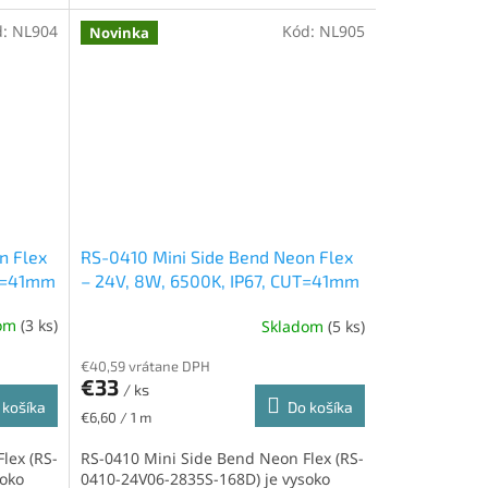
d:
NL904
Kód:
NL905
Novinka
n Flex
RS-0410 Mini Side Bend Neon Flex
UT=41mm
– 24V, 8W, 6500K, IP67, CUT=41mm
dom
(3 ks)
Skladom
(5 ks)
€40,59 vrátane DPH
€33
/ ks
 košíka
Do košíka
Jednotková
€6,60 / 1 m
cena:
lex (RS-
RS-0410 Mini Side Bend Neon Flex (RS-
soko
0410-24V06-2835S-168D) je vysoko