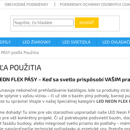
OBCHODNÉ PODMIENKY
PODMIENKY OCHRANY OSOBNÝCH ÚDA
HĽADAŤ
ROFILY
LED ŽIAROVKY
LED SVIETIDLÁ
LED OVLÁDAČE
PÁSY podľa Použitia
ĽA POUŽITIA
EON FLEX PÁSY – Keď sa svetlo prispôsobí VAŠIM pr
unavuje nekonečné prehľadávanie katalógov, kde sa produkty strác
e splynie s vašou víziou – či už ide o bazén plný pohody, barový pul
te tu správne! Vitajte v našej špeciálnej kategórii
LED NEON FLEX 
ne dohady! Tu sme pre vás starostlivo usporiadali naše LED Neon Fl
e pre váš konkrétny projekt. Či už potrebujete podsvietiť bazén, d
iť fasádu budovy, alebo integrovať svetlo priamo do podlahy – mám
tie najnáročnejšie technické požiadavky aj estetické sny. Pretože 