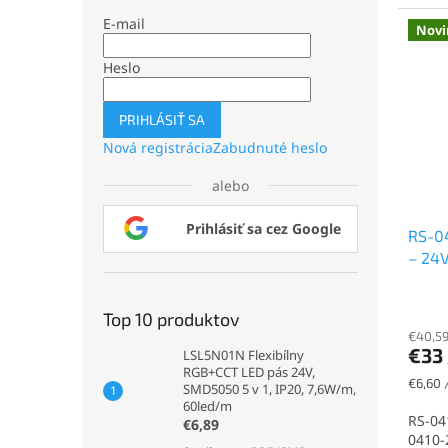
E-mail
Novi
Heslo
PRIHLÁSIŤ SA
Nová registrácia
Zabudnuté heslo
alebo
Prihlásiť sa cez Google
RS-04
– 24
Top 10 produktov
€40,59
€33
LSL5N01N Flexibílny
RGB+CCT LED pás 24V,
Jednot
€6,60 
SMD5050 5 v 1, IP20, 7,6W/m,
cena:
60led/m
RS-04
€6,89
0410-