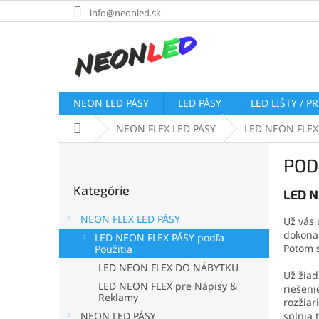
Prejsť
info@neonled.sk
na
obsah
NEON LED PÁSY
LED PÁSY
LED LIŠTY / P
Domov
NEON FLEX LED PÁSY
LED NEON FLEX 
B
POD
o
Preskočiť
č
Kategórie
kategórie
LED N
n
ý
NEON FLEX LED PÁSY
Už vás 
p
dokonal
LED NEON FLEX PÁSY podľa
a
Potom s
Použitia
n
LED NEON FLEX DO NÁBYTKU
e
Už žiad
LED NEON FLEX pre Nápisy &
riešeni
l
Reklamy
rozžiar
NEON LED PÁSY
splnia 