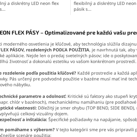
ilný a diskrétny LED neon flex
flexibilný a diskrétny LED neon 
s...
pásik s...
O
v
EON FLEX PÁSY – Optimalizované pre každú vašu pre
l
á
ti moderného osvetlenia je kľúčové, aby technológia slúžila dizaj
d
LEX PÁSOV, rozdelených PODĽA POUŽITIA
, je navrhnutá tak, ab
a
cké aplikácie. Nejde len o predaj svetelných pásov; ide o poskytova
c
dlhú životnosť a dokonalú estetiku vo vašom konkrétnom prostredí.
i
e
e rozdelenie podľa použitia kľúčové?
Každé prostredie a každá apl
p
vky. Pás určený pre podvodné použitie v bazéne musí mať iné tec
r
rového nábytku.
v
k
echnické parametre a odolnosť:
Kritické sú faktory ako stupeň kryt
y
napr. chlór v bazénoch), mechanickému namáhaniu (pre podlahové i
v
ptické vlastnosti:
Dôležitý je smer ohybu (TOP BEND, SIDE BEND), roz
ý
vplyvňujú celkový vizuálny dojem.
p
ezpečnosť a inštalácia:
Špecifické požiadavky na napájanie, spôso
i
s
ám pomáhame s výberom?
V tejto kategórii sme pre vás pripravili 
u
čnejšie scenáre použitia: