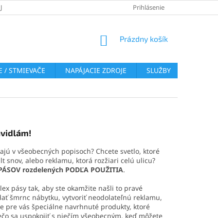
JOV
REKLAMAČNÝ PORIADOK
VRÁTENIE TOVARU
Prihlásenie
COOKI
NÁKUPNÝ
Prázdny košík
KOŠÍK
 / STMIEVAČE
NAPÁJACIE ZDROJE
SLUŽBY
BLOG
avidlám!
ajú v všeobecných popisoch? Chcete svetlo, ktoré
t snov, alebo reklamu, ktorá rozžiari celú ulicu?
PÁSOV rozdelených PODĽA POUŽITIA
.
ex pásy tak, aby ste okamžite našli to pravé
odať šmrnc nábytku, vytvoriť neodolateľnú reklamu,
e pre vás špeciálne navrhnuté produkty, ktoré
prečo sa uspokojiť s niečím všeobecným, keď môžete