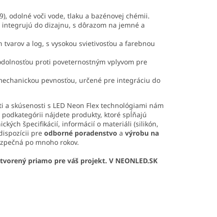
), odolné voči vode, tlaku a bazénovej chémii.
 integrujú do dizajnu, s dôrazom na jemné a
h tvarov a log, s vysokou svietivosťou a farebnou
odolnosťou proti poveternostným vplyvom pre
mechanickou pevnosťou, určené pre integráciu do
i a skúsenosti s LED Neon Flex technológiami nám
 podkategórii nájdete produkty, ktoré spĺňajú
ých špecifikácií, informácií o materiáli (silikón,
dispozícii pre
odborné poradenstvo
a
výrobu na
 bezpečná po mnoho rokov.
 stvorený priamo pre váš projekt. V NEONLED.SK