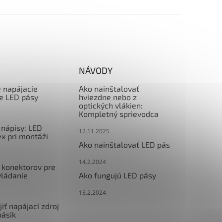
NÁVODY
e napájacie
Ako nainštalovať
re LED pásy
hviezdne nebo z
optických vlákien:
Kompletný sprievodca
nápisy: LED
12.11.2025
x pri montáži
Ako nainštalovať LED pás
14.2.2024
 konektorov pre
vládanie
Ako fungujú LED pásy
13.2.2024
iť napájací zdroj
pásik