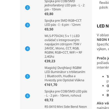
Spojka pre COB/SMD
flexib
jednofarebný LED pás - L - 2
pásik 
pin - 10mm
€0,80
Spojka pre SMD RGB+CCT
LED pás - I - 6 pin - 12mm
LED N
€0,50
V oblas
WL5-P75V24 ( 5 v 1 ) LED
NEON F
ovládač s integrovaným
napájacím zdrojom 75W /
špecifi
24VDC, Mono, CCT, RGB,
výkon, 
RGBW, RGB+CCT, WiFi + RF
2,4Ghz
Prečo j
€39,23
požiada
interié
Magický Dvojhlavý RGBW
LED Iluminátor s trblietaním
| Bluetooth, Hudba a
T
Hviezdy pre Optické Vlákna
(
€161,70
O
o
Spojka pre COB/SMD LED pás
B
- L - 2 pin - 10mm, rohová
€0,72
Ako v
RS-0410 Mini Side Bend Neon
najnáro