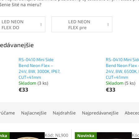
šenie šité na mieru?
LED NEON
LED NEON
FLEX DO
FLEX pre
NÁBYTKU
Nápisy &
Reklamy
edávanejšie
RS-0410 Mini Side
RS-0410 Mini Sid
Bend Neon Flex –
Bend Neon Flex 
24V, 8W, 3000K, IP67,
24V, 8W, 6500K, 
CUT=41mm
CUT=41mm
Skladom
(3 ks)
Skladom
(5 ks)
€33
€33
rúčame
Najlacnejšie
Najdrahšie
Najpredávanejšie
Abece
Kód:
NL900
Kó
nka
Novinka