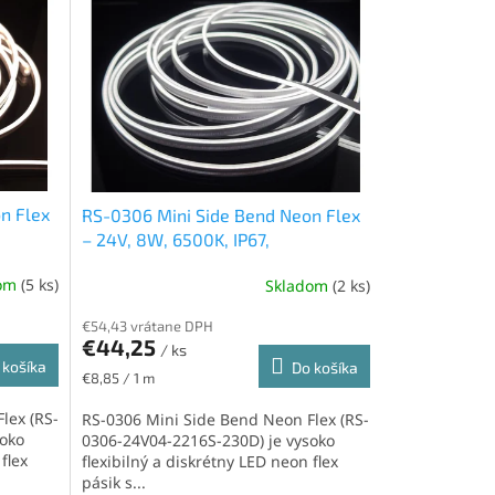
n Flex
RS-0306 Mini Side Bend Neon Flex
– 24V, 8W, 6500K, IP67,
CUT=4,3mm
dom
(5 ks)
Skladom
(2 ks)
€54,43 vrátane DPH
€44,25
/ ks
 košíka
Do košíka
Jednotková
€8,85 / 1 m
cena:
lex (RS-
RS-0306 Mini Side Bend Neon Flex (RS-
soko
0306-24V04-2216S-230D) je vysoko
flex
flexibilný a diskrétny LED neon flex
pásik s...