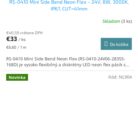
RS-0410 Mini Side Bend Neon Flex – 24V, 8W, 3000K,
IP67, CUT=41mm
Skladom
(3 ks)
€40,59 vrátane DPH
€33
/ ks
Do košíka
Jednotková
€6,60 / 1 m
cena:
RS-0410 Mini Side Bend Neon Flex (RS-0410-24V06-2835S-
168D) je vysoko flexibilný a diskrétny LED neon flex pásik s...
Kód:
NL904
Novinka