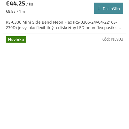
€44,25
/ ks
Do košíka
Jednotková
€8,85 / 1 m
cena:
RS-0306 Mini Side Bend Neon Flex (RS-0306-24V04-2216S-
230D) je vysoko flexibilný a diskrétny LED neon flex pásik s...
Kód:
NL903
Novinka