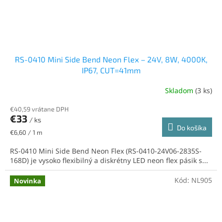
RS-0410 Mini Side Bend Neon Flex – 24V, 8W, 4000K,
IP67, CUT=41mm
Skladom
(3 ks)
€40,59 vrátane DPH
€33
/ ks
Do košíka
Jednotková
€6,60 / 1 m
cena:
RS-0410 Mini Side Bend Neon Flex (RS-0410-24V06-2835S-
168D) je vysoko flexibilný a diskrétny LED neon flex pásik s...
Kód:
NL905
Novinka