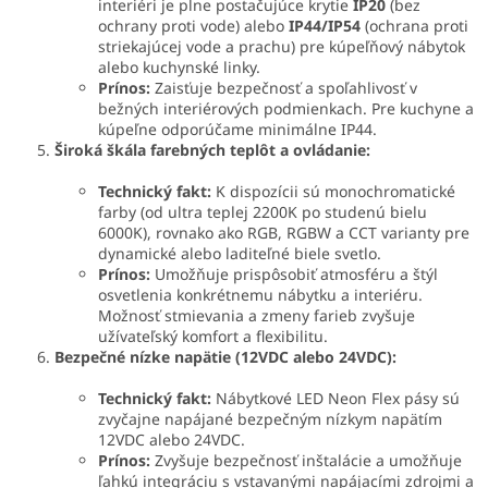
interiéri je plne postačujúce krytie
IP20
(bez
ochrany proti vode) alebo
IP44/IP54
(ochrana proti
striekajúcej vode a prachu) pre kúpeľňový nábytok
alebo kuchynské linky.
Prínos:
Zaisťuje bezpečnosť a spoľahlivosť v
bežných interiérových podmienkach. Pre kuchyne a
kúpeľne odporúčame minimálne IP44.
Široká škála farebných teplôt a ovládanie:
Technický fakt:
K dispozícii sú monochromatické
farby (od ultra teplej 2200K po studenú bielu
6000K), rovnako ako RGB, RGBW a CCT varianty pre
dynamické alebo laditeľné biele svetlo.
Prínos:
Umožňuje prispôsobiť atmosféru a štýl
osvetlenia konkrétnemu nábytku a interiéru.
Možnosť stmievania a zmeny farieb zvyšuje
užívateľský komfort a flexibilitu.
Bezpečné nízke napätie (12VDC alebo 24VDC):
Technický fakt:
Nábytkové LED Neon Flex pásy sú
zvyčajne napájané bezpečným nízkym napätím
12VDC alebo 24VDC.
Prínos:
Zvyšuje bezpečnosť inštalácie a umožňuje
ľahkú integráciu s vstavanými napájacími zdrojmi a