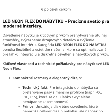
6
položiek celkom
O
v
l
LED NEON FLEX DO NÁBYTKU – Precízne svetlo pre
á
moderné interiéry.
d
a
Osvetlenie nábytku je kľúčovým prvkom pre vytvorenie útulnej
c
atmosféry, zvýraznenie dizajnových detailov a zvýšenie
i
funkčnosti interiéru. Kategória
LED NEON FLEX DO NÁBYTKU
e
ponúka flexibilné a estetické riešenia, ktoré sú optimalizované
p
pre ľahkú integráciu a diskrétne osvetlenie nábytkových prvkov.
r
v
Kľúčové vlastnosti a technické požiadavky pre nábytkové LED
k
Neon Flex:
y
v
Kompaktné rozmery a elegantný dizajn:
ý
p
Technický fakt:
Pre integráciu do nábytku sú
i
preferované pásy s menším profilom (napr. F06,
s
F10, F15), ktoré sa dajú ľahko skryť alebo
u
nenápadne zakomponovať.
Prínos:
Umožňuje diskrétne osvetlenie, ktoré
nenarúša celkový dizajn nábytku, ale naopak ho