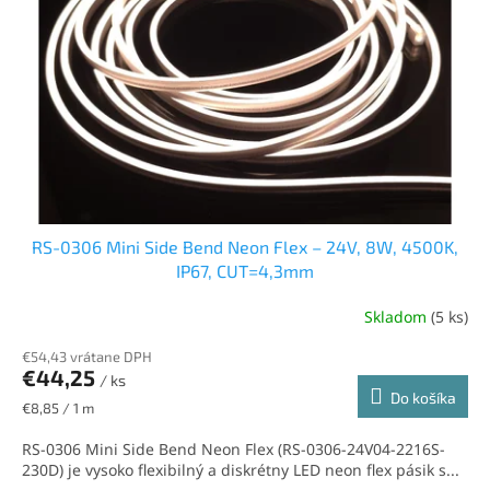
RS-0306 Mini Side Bend Neon Flex – 24V, 8W, 4500K,
IP67, CUT=4,3mm
Skladom
(5 ks)
€54,43 vrátane DPH
€44,25
/ ks
Do košíka
Jednotková
€8,85 / 1 m
cena:
RS-0306 Mini Side Bend Neon Flex (RS-0306-24V04-2216S-
230D) je vysoko flexibilný a diskrétny LED neon flex pásik s...