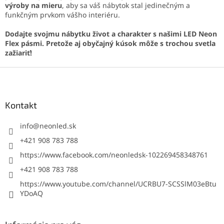
výroby na mieru
, aby sa váš nábytok stal jedinečným a
funkčným prvkom vášho interiéru.
Dodajte svojmu nábytku život a charakter s našimi LED Neon
Flex pásmi. Pretože aj obyčajný kúsok môže s trochou svetla
zažiariť!
Z
á
p
ä
Kontakt
t
i
info
@
neonled.sk
e
+421 908 783 788
https://www.facebook.com/neonledsk-102269458348761
+421 908 783 788
https://www.youtube.com/channel/UCRBU7-SCSSlM03eBtu
YDoAQ