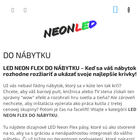
Prejsť
NÁKUP
na
obsah
KOŠÍK
DO NÁBYTKU
LED NEON FLEX DO NÁBYTKU – Keď sa váš nábytok
rozhodne rozžiariť a ukázať svoje najlepšie krivky!
Už vás nebaví fádny nábytok, ktorý sa v kúte len tak krčí?
Chcete, aby váš barový pult, knižnica alebo TV stena získali ten
správny "wow" efekt a rozohrali hru svetla a tieňa? Ale zároveň
nechcete, aby inštalácia vyzerala ako práca kutila z tretej
cenovej skupiny? Potom je čas na facelift! Vitajte v kategórii
LED
NEON FLEX DO NÁBYTKU
.
Tu nájdete dizajnové LED Neon Flex pásy, ktoré sú ako stvorené
na to, aby sa s gráciou a nenápadnosťou integrovali do vášho
nábytku. Či už túžite po decentnom podsvietení, ktoré zvýrazní