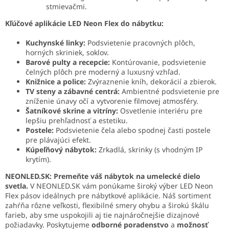
stmievačmi.
Kľúčové aplikácie LED Neon Flex do nábytku:
Kuchynské linky:
Podsvietenie pracovných plôch,
horných skriniek, soklov.
Barové pulty a recepcie:
Kontúrovanie, podsvietenie
čelných plôch pre moderný a luxusný vzhľad.
Knižnice a police:
Zvýraznenie kníh, dekorácií a zbierok.
TV steny a zábavné centrá:
Ambientné podsvietenie pre
zníženie únavy očí a vytvorenie filmovej atmosféry.
Šatníkové skrine a vitríny:
Osvetlenie interiéru pre
lepšiu prehľadnosť a estetiku.
Postele:
Podsvietenie čela alebo spodnej časti postele
pre plávajúci efekt.
Kúpeľňový nábytok:
Zrkadlá, skrinky (s vhodným IP
krytím).
NEONLED.SK: Premeňte váš nábytok na umelecké dielo
svetla.
V NEONLED.SK vám ponúkame široký výber LED Neon
Flex pásov ideálnych pre nábytkové aplikácie. Náš sortiment
zahŕňa rôzne veľkosti, flexibilné smery ohybu a širokú škálu
farieb, aby sme uspokojili aj tie najnáročnejšie dizajnové
požiadavky. Poskytujeme
odborné poradenstvo
a
možnosť