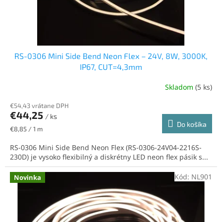
k
t
o
v
RS-0306 Mini Side Bend Neon Flex – 24V, 8W, 3000K,
IP67, CUT=4,3mm
Skladom
(5 ks)
€54,43 vrátane DPH
€44,25
/ ks
Do košíka
Jednotková
€8,85 / 1 m
cena:
RS-0306 Mini Side Bend Neon Flex (RS-0306-24V04-2216S-
230D) je vysoko flexibilný a diskrétny LED neon flex pásik s...
Kód:
NL901
Novinka