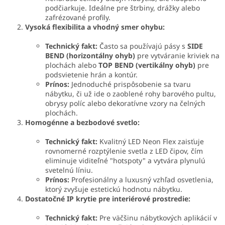
podčiarkuje. Ideálne pre štrbiny, drážky alebo
zafrézované profily.
Vysoká flexibilita a vhodný smer ohybu:
Technický fakt:
Často sa používajú pásy s
SIDE
BEND (horizontálny ohyb)
pre vytváranie kriviek na
plochách alebo
TOP BEND (vertikálny ohyb)
pre
podsvietenie hrán a kontúr.
Prínos:
Jednoduché prispôsobenie sa tvaru
nábytku, či už ide o zaoblené rohy barového pultu,
obrysy políc alebo dekoratívne vzory na čelných
plochách.
Homogénne a bezbodové svetlo:
Technický fakt:
Kvalitný LED Neon Flex zaisťuje
rovnomerné rozptýlenie svetla z LED čipov, čím
eliminuje viditeľné "hotspoty" a vytvára plynulú
svetelnú líniu.
Prínos:
Profesionálny a luxusný vzhľad osvetlenia,
ktorý zvyšuje estetickú hodnotu nábytku.
Dostatočné IP krytie pre interiérové prostredie:
Technický fakt:
Pre väčšinu nábytkových aplikácií v