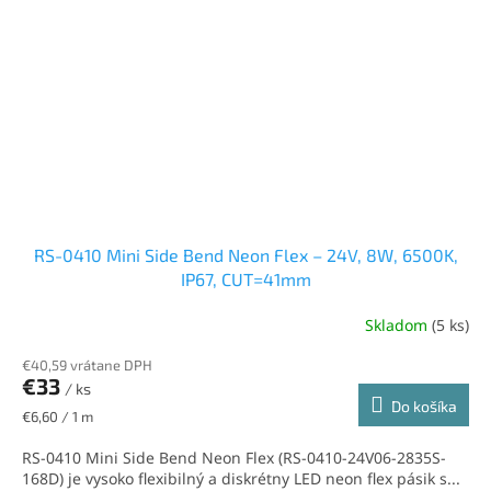
RS-0410 Mini Side Bend Neon Flex – 24V, 8W, 6500K,
IP67, CUT=41mm
Skladom
(5 ks)
€40,59 vrátane DPH
€33
/ ks
Do košíka
Jednotková
€6,60 / 1 m
cena:
RS-0410 Mini Side Bend Neon Flex (RS-0410-24V06-2835S-
168D) je vysoko flexibilný a diskrétny LED neon flex pásik s...