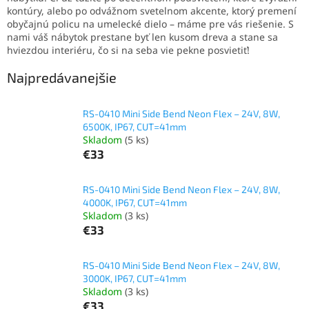
kontúry, alebo po odvážnom svetelnom akcente, ktorý premení
obyčajnú policu na umelecké dielo – máme pre vás riešenie. S
nami váš nábytok prestane byť len kusom dreva a stane sa
hviezdou interiéru, čo si na seba vie pekne posvietiť!
Najpredávanejšie
RS-0410 Mini Side Bend Neon Flex – 24V, 8W,
6500K, IP67, CUT=41mm
Skladom
(5 ks)
€33
RS-0410 Mini Side Bend Neon Flex – 24V, 8W,
4000K, IP67, CUT=41mm
Skladom
(3 ks)
€33
RS-0410 Mini Side Bend Neon Flex – 24V, 8W,
3000K, IP67, CUT=41mm
Skladom
(3 ks)
€33