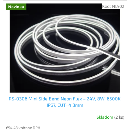
Kód:
NL902
Novinka
RS-0306 Mini Side Bend Neon Flex – 24V, 8W, 6500K,
IP67, CUT=4,3mm
Skladom
(2 ks)
€54,43 vrátane DPH