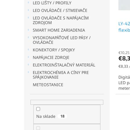
LED LIŠTY / PROFILY
o
u
LED OVLÁDAČE / STMIEVAČE
d
k
u
t
LED OVLÁDAČE S NAPÁJACÍM
ZDROJOM
LY-42
k
o
flexi
SMART HOME ZARIADENIA
t
v
24V, 
o
VYSOKONAPÄŤOVÉ LED PÁSY /
OVLÁDAČE
12mm,
v
KONEKTORY / SPOJKY
€10,25
€8,
NAPÁJACIE ZDROJE
ELEKTROINŠTALAČNÝ MATERIÁL
Jednot
€8,33 
cena:
ELEKTROCHÉMIA A CÍNY PRE
Digit
SPÁJKOVANIE
LED p
METEOSTANICE
meter 
Na sklade
18