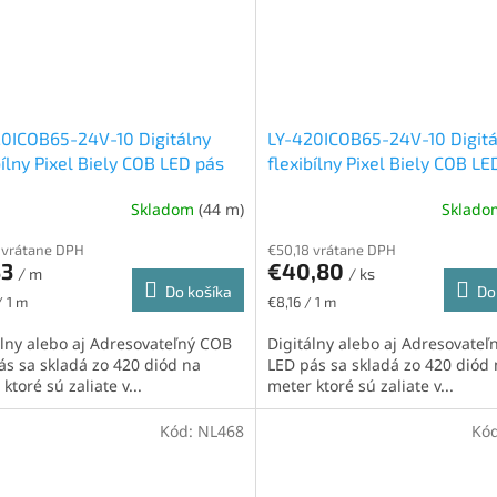
0ICOB65-24V-10 Digitálny
LY-420ICOB65-24V-10 Digitá
bílny Pixel Biely COB LED pás
flexibílny Pixel Biely COB LE
IP20, 11W/m, 420led/m,
24V, IP65H, 11W/m, 420led/
Skladom
(44 m)
Sklad
 studená biela
13mm, studená biela
 vrátane DPH
€50,18 vrátane DPH
33
€40,80
/ m
/ ks
Do košíka
Do
ková
Jednotková
/ 1 m
€8,16 / 1 m
cena:
álny alebo aj Adresovateľný COB
Digitálny alebo aj Adresovate
ás sa skladá zo 420 diód na
LED pás sa skladá zo 420 diód
ktoré sú zaliate v...
meter ktoré sú zaliate v...
Kód:
NL468
Kó