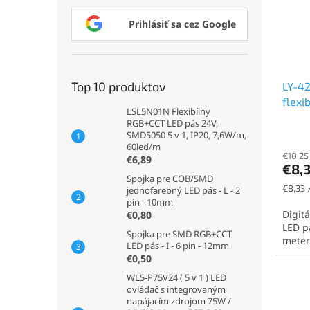
Prihlásiť sa cez Google
Top 10 produktov
LY-42
flexi
LSL5N01N Flexibílny
24V, 
RGB+CCT LED pás 24V,
12mm,
SMD5050 5 v 1, IP20, 7,6W/m,
60led/m
€10,25
€6,89
€8,
Spojka pre COB/SMD
Jednot
€8,33 
jednofarebný LED pás - L - 2
cena:
pin - 10mm
Digit
€0,80
LED p
Spojka pre SMD RGB+CCT
meter 
LED pás - I - 6 pin - 12mm
€0,50
WL5-P75V24 ( 5 v 1 ) LED
ovládač s integrovaným
napájacím zdrojom 75W /