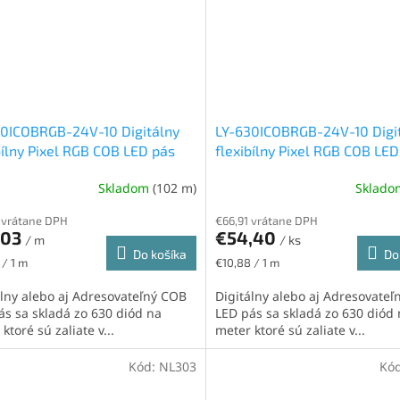
30ICOBRGB-24V-10 Digitálny
LY-630ICOBRGB-24V-10 Digi
bílny Pixel RGB COB LED pás
flexibílny Pixel RGB COB LED
 IP20, 11W/m, 630led/m, 10mm
24V, IP65H, 11W/m, 630led/
Skladom
(102 m)
Sklad
10mm
 vrátane DPH
€66,91 vrátane DPH
,03
€54,40
/ m
/ ks
Do košíka
Do
ková
Jednotková
 / 1 m
€10,88 / 1 m
cena:
álny alebo aj Adresovateľný COB
Digitálny alebo aj Adresovate
ás sa skladá zo 630 diód na
LED pás sa skladá zo 630 diód
ktoré sú zaliate v...
meter ktoré sú zaliate v...
Kód:
NL303
Kó