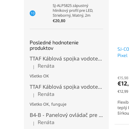
SJ-ALP5825 zápustný
hliníkový profil pre LED,
Strieborný, Matný, 2m
€20,80
Posledné hodnotenie
produktov
SJ-CO
Pixel
TTAF Káblová spojka vodotesná IP68, Typu "T" , 3 pinová, 20A, 2,5mm², M20
IP20,
Renáta
|
Hodnotenie produktu je 5 z 5 hviezdičiek.
Všetko OK
€15,98
€12
TTAF Káblová spojka vodotesná IP68, "I" Priama, 3 pinová, 20A, 2,5mm², M20
Jednot
€12,99
Renáta
|
cena:
Hodnotenie produktu je 5 z 5 hviezdičiek.
Flexib
Všetko OK, funguje
teplý 
šírko
B4-B - Panelový ovládač pre RGB+CCT LED, Čierny, Batériový 2xAAA (3V), Magnetický, RF 2,4GHz, 4 zóny
Renáta
|
Hodnotenie produktu je 5 z 5 hviezdičiek.