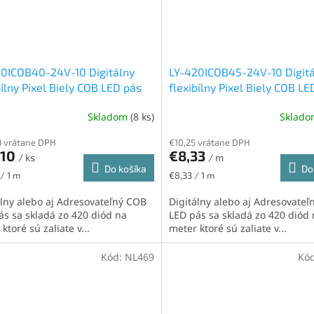
0ICOB40-24V-10 Digitálny
LY-420ICOB45-24V-10 Digit
bílny Pixel Biely COB LED pás
flexibílny Pixel Biely COB LE
IP65H, 11W/m, 420led/m,
24V, IP20, 11W/m, 420led/m
Skladom
(8 ks)
Sklad
 neutrálna biela
12mm, neutrálna biela
 vrátane DPH
€10,25 vrátane DPH
,10
€8,33
/ ks
/ m
Do košíka
Do
ková
Jednotková
 / 1 m
€8,33 / 1 m
cena:
álny alebo aj Adresovateľný COB
Digitálny alebo aj Adresovate
ás sa skladá zo 420 diód na
LED pás sa skladá zo 420 diód
ktoré sú zaliate v...
meter ktoré sú zaliate v...
Kód:
NL469
Kó