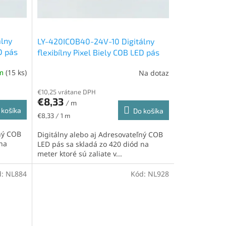
álny
LY-420ICOB40-24V-10 Digitálny
D pás
flexibílny Pixel Biely COB LED pás
m,
24V, IP20, 11W/m, 420led/m, 12mm,
om
(15 ks)
Na dotaz
neutrálna biela
€10,25 vrátane DPH
€8,33
/ m
 košíka
Do košíka
Jednotková
€8,33 / 1 m
cena:
ľný COB
Digitálny alebo aj Adresovateľný COB
 na
LED pás sa skladá zo 420 diód na
meter ktoré sú zaliate v...
d:
NL884
Kód:
NL928