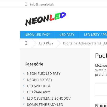
Prejsť
info@neonled.sk
na
obsah
NEON LED PÁSY
LED PÁSY
LED LIŠTY / P
Domov
LED PÁSY
Digitálne Adresovateľné LE
B
Podľ
o
Preskočiť
č
Kategórie
kategórie
Možnosť
n
sveteln
ý
NEON FLEX LED PÁSY
pre dlh
p
NEON LED PÁSY
a
LED SVIETIDLÁ
n
e
LED ŽIAROVKY
l
LED OSVETLENIE SCHODOV
KOMPLETNÉ SADY LED
Najpr