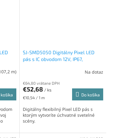
 LED
SJ-SMD5050 Digitálny Pixel LED
pás s IC obvodom 12V, IP67,
14,4W/m, 60led/m, RGB
107,2 m)
Na dotaz
€64,80 vrátane DPH
€52,68
/ ks
 košíka
Do košíka
Jednotková
€10,54 / 1 m
cena:
bvodom
Digitálny flexibilný Pixel LED pás s
voj
ktorým vytvoríte úchvatné svetelné
so
scény.