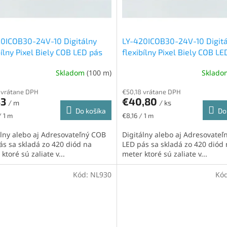
0ICOB30-24V-10 Digitálny
LY-420ICOB30-24V-10 Digit
bílny Pixel Biely COB LED pás
flexibílny Pixel Biely COB LE
IP20, 11W/m, 420led/m,
24V, IP65H, 11W/m, 420led/
Skladom
(100 m)
Sklad
 teplá biela
13mm, teplá biela
 vrátane DPH
€50,18 vrátane DPH
33
€40,80
/ m
/ ks
Do košíka
Do
ková
Jednotková
/ 1 m
€8,16 / 1 m
cena:
álny alebo aj Adresovateľný COB
Digitálny alebo aj Adresovate
ás sa skladá zo 420 diód na
LED pás sa skladá zo 420 diód
ktoré sú zaliate v...
meter ktoré sú zaliate v...
Kód:
NL930
Kó