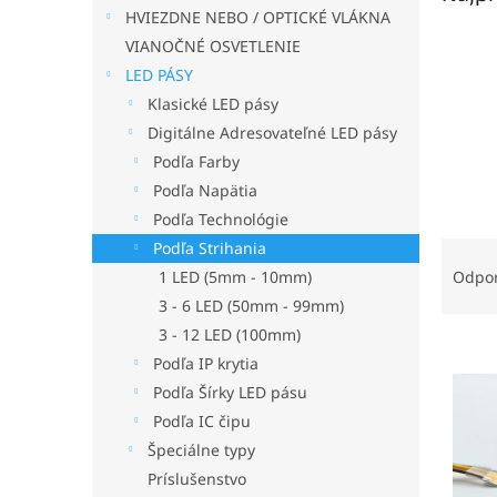
HVIEZDNE NEBO / OPTICKÉ VLÁKNA
VIANOČNÉ OSVETLENIE
LED PÁSY
Klasické LED pásy
Digitálne Adresovateľné LED pásy
Podľa Farby
Podľa Napätia
Podľa Technológie
R
Podľa Strihania
a
1 LED (5mm - 10mm)
Odpo
d
3 - 6 LED (50mm - 99mm)
e
3 - 12 LED (100mm)
V
n
Podľa IP krytia
ý
i
Podľa Šírky LED pásu
p
e
i
p
Podľa IC čipu
s
r
Špeciálne typy
p
o
Príslušenstvo
r
d