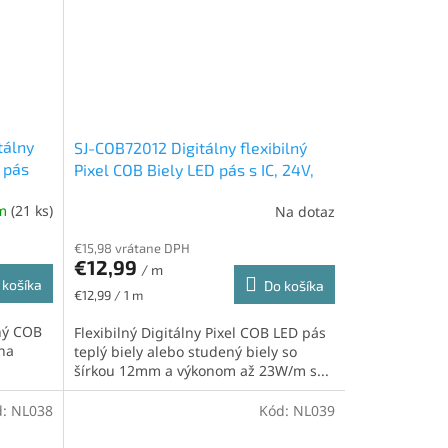
tálny
SJ-COB72012 Digitálny flexibilný
 pás
Pixel COB Biely LED pás s IC, 24V,
m,
IP20, 23W/m, 720led/m, studená
om
(21 ks)
Na dotaz
Priemerné
biela
hodnotenie
€15,98 vrátane DPH
produktu
€12,99
je
/ m
 košíka
Do košíka
5,0
Jednotková
€12,99 / 1 m
z
cena:
5
ľný COB
Flexibilný Digitálny Pixel COB LED pás
hviezdičiek.
 na
teplý biely alebo studený biely so
šírkou 12mm a výkonom až 23W/m s...
d:
NL038
Kód:
NL039