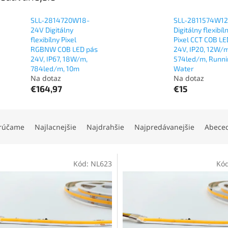
SLL-2814720W18-
SLL-2811574W1
24V Digitálny
Digitálny flexibíl
flexibílny Pixel
Pixel CCT COB LE
RGBNW COB LED pás
24V, IP20, 12W/m
24V, IP67, 18W/m,
574led/m, Runni
784led/m, 10m
Water
Na dotaz
Na dotaz
€164,97
€15
rúčame
Najlacnejšie
Najdrahšie
Najpredávanejšie
Abece
Kód:
NL623
Kó