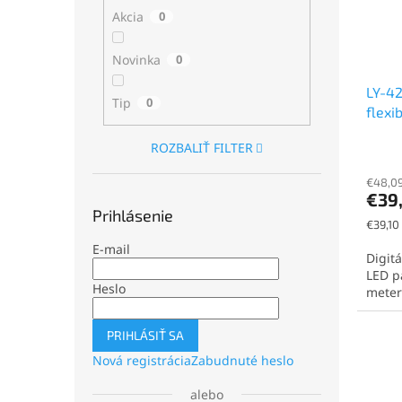
Akcia
0
Novinka
0
LY-42
Tip
0
flexi
24V, 
ROZBALIŤ FILTER
13mm,
€48,09
€39
Prihlásenie
Jednot
€39,10
cena:
E-mail
Digit
LED p
Heslo
meter 
PRIHLÁSIŤ SA
Nová registrácia
Zabudnuté heslo
alebo