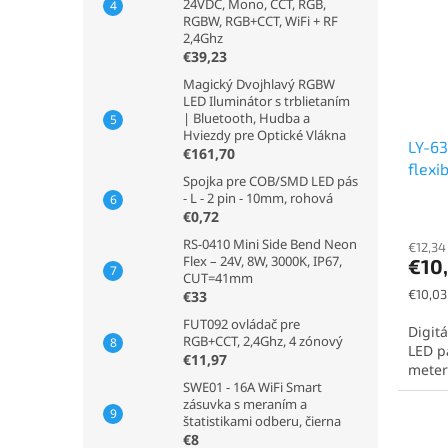
24VDC, Mono, CCT, RGB,
RGBW, RGB+CCT, WiFi + RF
2,4Ghz
€39,23
Magický Dvojhlavý RGBW
LED Iluminátor s trblietaním
| Bluetooth, Hudba a
Hviezdy pre Optické Vlákna
LY-6
€161,70
flexi
Spojka pre COB/SMD LED pás
24V,
- L - 2 pin - 10mm, rohová
€0,72
RS-0410 Mini Side Bend Neon
€12,34
Flex – 24V, 8W, 3000K, IP67,
€10
CUT=41mm
Jednot
€10,03
€33
cena:
FUT092 ovládač pre
Digit
RGB+CCT, 2,4Ghz, 4 zónový
LED p
€11,97
meter 
SWE01 - 16A WiFi Smart
zásuvka s meraním a
štatistikami odberu, čierna
€8