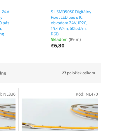
2-24V
SJ-SMD5050 Digitálny
ny
Pixel LED pás s IC
D pás
obvodom 24V, IP20,
,
14,4W/m, 60led/m,
ng
RGB
Skladom
(89 m)
€6,80
27
položiek celkom
dne
d:
NL836
Kód:
NL470