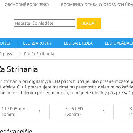
OBCHODNÉ PODMIENKY
PODMIENKY OCHRANY OSOBNÝCH ÚDA
HĽADAŤ
ROFILY
LED ŽIAROVKY
LED SVIETIDLÁ
LED OVLÁDAČE
D pásy
Podľa Strihania
a Strihania
 strihania pri digitálnych LED pásoch určuje, ako presne môžete p
é efekty. Či už potrebujete maximálnu presnosť s delením po každej
šie línie s delením po segmentoch, tu nájdete ideálny pás pre váš p
1 LED (5mm -
3 - 6 LED
3
10mm)
(50mm -
(
99mm)
edávanejšie