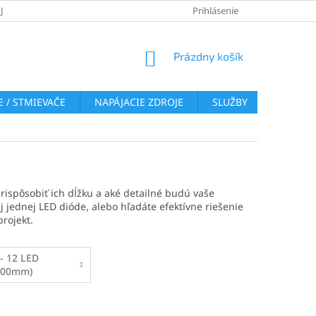
JOV
REKLAMAČNÝ PORIADOK
VRÁTENIE TOVARU
Prihlásenie
COOKI
NÁKUPNÝ
Prázdny košík
KOŠÍK
 / STMIEVAČE
NAPÁJACIE ZDROJE
SLUŽBY
BLOG
rispôsobiť ich dĺžku a aké detailné budú vaše
 jednej LED dióde, alebo hľadáte efektívne riešenie
rojekt.
 - 12 LED
100mm)