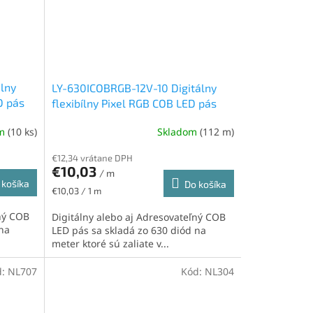
lny
LY-630ICOBRGB-12V-10 Digitálny
D pás
flexibílny Pixel RGB COB LED pás
m,
12V, IP20, 9W/m, 630led/m, 10mm
om
(10 ks)
Skladom
(112 m)
€12,34 vrátane DPH
€10,03
/ m
 košíka
Do košíka
Jednotková
€10,03 / 1 m
cena:
ľný COB
Digitálny alebo aj Adresovateľný COB
 na
LED pás sa skladá zo 630 diód na
meter ktoré sú zaliate v...
d:
NL707
Kód:
NL304