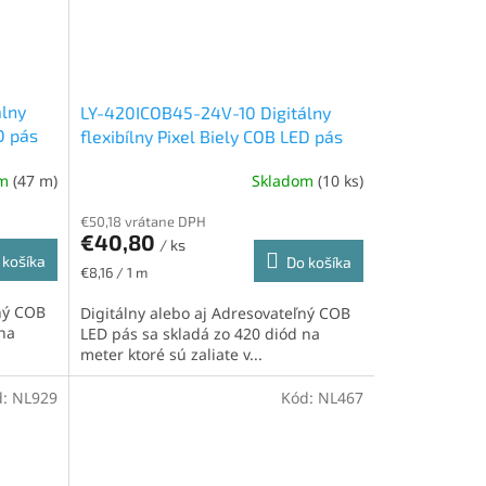
álny
LY-420ICOB45-24V-10 Digitálny
D pás
flexibílny Pixel Biely COB LED pás
,
24V, IP65H, 11W/m, 420led/m,
om
(47 m)
Skladom
(10 ks)
13mm, neutrálna biela
€50,18 vrátane DPH
€40,80
/ ks
 košíka
Do košíka
Jednotková
€8,16 / 1 m
cena:
ľný COB
Digitálny alebo aj Adresovateľný COB
 na
LED pás sa skladá zo 420 diód na
meter ktoré sú zaliate v...
d:
NL929
Kód:
NL467