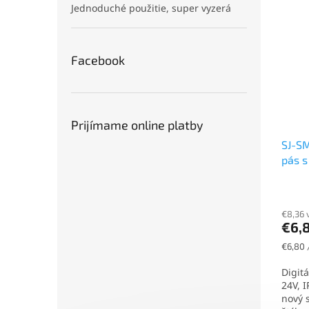
Jednoduché použitie, super vyzerá
Facebook
Prijímame online platby
SJ-SM
pás s
14,4
€8,36 
€6,
Jednot
€6,80 
cena:
Digit
24V, 
nový 