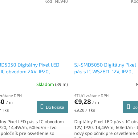
Kód:
NL940
Kó
D5050 Digitálny Pixel LED
SJ-SMD5050 Digitálny Pixel
 IC obvodom 24V, IP20,
pás s IC WS2811, 12V, IP20,
W/m, 60led/m, RGB
14,4W/m, 60led/m, RGB
Skladom
(89 m)
vrátane DPH
€11,41 vrátane DPH
80
€9,28
/ m
/ m
Do košíka
Do
ková
Jednotková
/ 1 ks
€9,28 / 1 ks
cena:
álny Pixel LED pás s IC obvodom
Digitálny Pixel LED pás s IC o
IP20, 14,4W/m, 60led/m - tvoj
12V, IP20, 14,4W/m, 60led/m - t
spoločník pre osvetlenie so
nový spoločník pre osvetlenie 