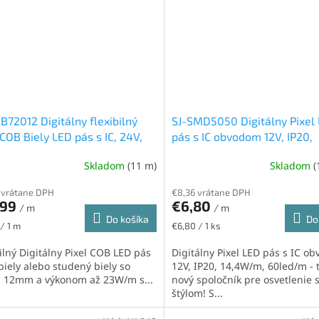
B72012 Digitálny flexibilný
SJ-SMD5050 Digitálny Pixel
 COB Biely LED pás s IC, 24V,
pás s IC obvodom 12V, IP20,
 23W/m, 720led/m, teplá biela
14,4W/m, 60led/m, RGB
Skladom
(11 m)
Skladom
(
Priemerné
hodnotenie
 vrátane DPH
€8,36 vrátane DPH
produktu
,99
€6,80
/ m
je
/ m
Do košíka
Do
5,0
ková
Jednotková
 / 1 m
€6,80 / 1 ks
z
cena:
5
ilný Digitálny Pixel COB LED pás
Digitálny Pixel LED pás s IC o
hviezdičiek.
biely alebo studený biely so
12V, IP20, 14,4W/m, 60led/m - t
u 12mm a výkonom až 23W/m s...
nový spoločník pre osvetlenie 
štýlom! S...