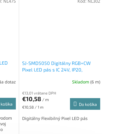
d:
NL475
Kód:
NL302
 LED
SJ-SMD5050 Digitálny RGB+CW
Pixel LED pás s IC 24V, IP20,
14,4W/m, 60led/m
Na dotaz
Skladom
(6 m)
€13,01 vrátane DPH
€10,58
/ m
 košíka
Do košíka
Jednotková
€10,58 / 1 m
cena:
bvodom
Digitálny Flexibilný Pixel LED pás
voj
so