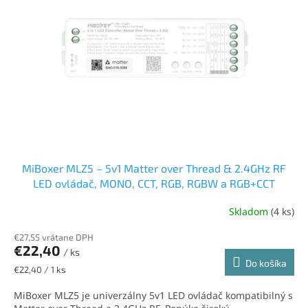
s
t
p
o
r
v
o
d
u
k
t
o
v
MiBoxer MLZ5 – 5v1 Matter over Thread & 2.4GHz RF
LED ovládač, MONO, CCT, RGB, RGBW a RGB+CCT
Skladom
(4 ks)
€27,55 vrátane DPH
€22,40
/ ks
Do košíka
Jednotková
€22,40 / 1 ks
cena:
MiBoxer MLZ5 je univerzálny 5v1 LED ovládač kompatibilný s