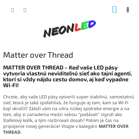
Prejsť
NÁKUP
na
obsah
KOŠÍK
Matter over Thread
MATTER OVER THREAD – Keď vaše LED pásy
vytvoria vlastnú neviditeľnú sieť ako tajní agenti,
ktorí si vždy nájdu cestu domov, aj keď vypadne
Wi-Fi!
Chcete, aby vaše LED pásy vytvorili super-stabilnú, samostatnú
sieť, ktorá je taká spoľahlivá, že funguje aj tam, kam sa Wi-Fi
bojí vkročiť? Záleží vám na ultra nízkej spotrebe energie a na
tom, aby si zariadenia medzi sebou "podávali" signál ako
štafetový kolík, a tým rozširovali dosah? Potom je čas na
pripojenie novej generácie! Vitajte v kategórii
MATTER OVER
THREAD
.