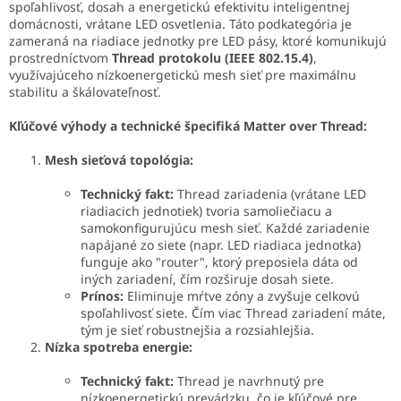
e
spoľahlivosť, dosah a energetickú efektivitu inteligentnej
p
domácnosti, vrátane LED osvetlenia. Táto podkategória je
r
zameraná na riadiace jednotky pre LED pásy, ktoré komunikujú
v
prostredníctvom
Thread protokolu (IEEE 802.15.4)
,
k
využívajúceho nízkoenergetickú mesh sieť pre maximálnu
y
stabilitu a škálovateľnosť.
v
ý
Kľúčové výhody a technické špecifiká Matter over Thread:
p
i
Mesh sieťová topológia:
s
u
Technický fakt:
Thread zariadenia (vrátane LED
riadiacich jednotiek) tvoria samoliečiacu a
samokonfigurujúcu mesh sieť. Každé zariadenie
napájané zo siete (napr. LED riadiaca jednotka)
funguje ako "router", ktorý preposiela dáta od
iných zariadení, čím rozširuje dosah siete.
Prínos:
Eliminuje mŕtve zóny a zvyšuje celkovú
spoľahlivosť siete. Čím viac Thread zariadení máte,
tým je sieť robustnejšia a rozsiahlejšia.
Nízka spotreba energie:
Technický fakt:
Thread je navrhnutý pre
nízkoenergetickú prevádzku, čo je kľúčové pre