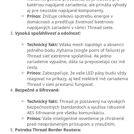
batériou napájané zariadenia, ale prináša výhody
aj pre neustále napájané komponenty.
Prínos:
Znižuje celkovú spotrebu energie v
domácnosti a predlžuje životnosť batériovo
napájaných zariadení v rámci Thread siete.
Vysoká spoľahlivosť a odolnosť:
Technický fakt:
Vďaka mesh topológii a absencii
jedného bodu zlyhania (single point of failure) je
Thread sieť extrémne spoľahlivá. Ak jedno
zariadenie vypadne, dáta sa preposielajú cez iné
cesty.
Prínos:
Zabezpečuje, že vaše LED pásy budú vždy
reagovať na príkazy, aj keď niektoré iné zariadenia
Thread v sieti prestanú fungovať.
Bezpečné a šifrované:
Technický fakt:
Thread je postavený na vysokých
bezpečnostných štandardoch a využíva robustné
AES šifrovanie pre všetku komunikáciu.
Prínos:
Vaše inteligentné osvetlenie je chránené
pred neoprávneným prístupom a zneužitím.
Potreba Thread Border Routera: