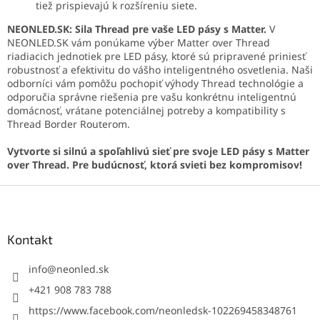
tiež prispievajú k rozšíreniu siete.
NEONLED.SK: Sila Thread pre vaše LED pásy s Matter.
V
NEONLED.SK vám ponúkame výber Matter over Thread
riadiacich jednotiek pre LED pásy, ktoré sú pripravené priniesť
robustnosť a efektivitu do vášho inteligentného osvetlenia. Naši
odborníci vám pomôžu pochopiť výhody Thread technológie a
odporučia správne riešenia pre vašu konkrétnu inteligentnú
domácnosť, vrátane potenciálnej potreby a kompatibility s
Thread Border Routerom.
Vytvorte si silnú a spoľahlivú sieť pre svoje LED pásy s Matter
over Thread. Pre budúcnosť, ktorá svieti bez kompromisov!
Z
á
p
ä
Kontakt
t
i
info
@
neonled.sk
e
+421 908 783 788
https://www.facebook.com/neonledsk-102269458348761