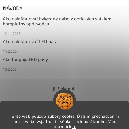
NÁVODY
Ako nainštalovať hviezdne nebo z optických vlákien:
Kompletný sprievodca
12.11.2025
Ako nainštalovať LED pás
14.2.2024
Ako fungujú LED pásy
13.2.2024
JL Elektornic
Tento web používa súbory cookie. Ďalším prechádzaním
tohto webu vyjadrujete súhlas s ich používaním. Viac
Vytvoril Shoptet
informácií
tu
.