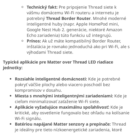
Technický fakt:
Pre pripojenie Thread siete k
vášmu domácemu Wi-Fi routeru a internetu je
potrebný
Thread Border Router
. Mnohé moderné
inteligentné huby (napr. Apple HomePod mini,
Google Nest Hub 2. generácie, niektoré Amazon
Echo zariadenia) túto funkciu už integrujú.
Prínos:
Ak už máte kompatibilný Border Router,
inštalácia je rovnako jednoduchá ako pri Wi-Fi, ale s
výhodami Thread siete.
Typické aplikácie pre Matter over Thread LED riadiace
jednotky:
Rozsiahle inteligentné domácnosti:
Kde je potrebné
pokryť väčšie plochy alebo viacero poschodí bez
kompromisov v dosahu.
Miesta s mnohými inteligentnými zariadeniami:
Kde je
cieľom minimalizovať zaťaženie Wi-Fi siete.
Aplikácie vyžadujúce maximálnu spoľahlivosť:
Kde je
kritické, aby osvetlenie fungovalo bez ohľadu na kolísanie
Wi-Fi signálu.
Batériou napájané Matter senzory a prepínače:
Thread
je ideálny pre tieto nízkoenergetické zariadenia, ktoré