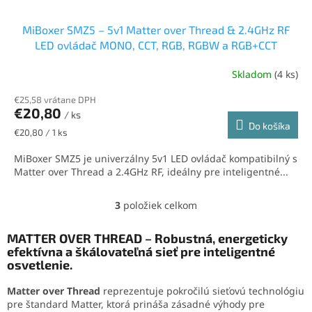
MiBoxer SMZ5 – 5v1 Matter over Thread & 2.4GHz RF
LED ovládač MONO, CCT, RGB, RGBW a RGB+CCT
Skladom
(4 ks)
€25,58 vrátane DPH
€20,80
/ ks
Do košíka
Jednotková
€20,80 / 1 ks
cena:
MiBoxer SMZ5 je univerzálny 5v1 LED ovládač kompatibilný s
Matter over Thread a 2.4GHz RF, ideálny pre inteligentné...
3
položiek celkom
O
v
l
MATTER OVER THREAD – Robustná, energeticky
á
efektívna a škálovateľná sieť pre inteligentné
d
osvetlenie.
a
c
Matter over Thread
reprezentuje pokročilú sieťovú technológiu
i
pre štandard Matter, ktorá prináša zásadné výhody pre