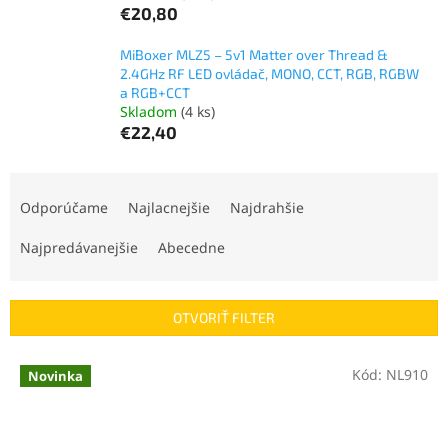
€20,80
MiBoxer MLZ5 – 5v1 Matter over Thread &
2.4GHz RF LED ovládač, MONO, CCT, RGB, RGBW
a RGB+CCT
Skladom
(4 ks)
€22,40
R
a
Odporúčame
Najlacnejšie
Najdrahšie
d
e
Najpredávanejšie
Abecedne
n
i
e
OTVORIŤ FILTER
p
r
V
Kód:
NL910
Novinka
o
ý
d
p
u
i
k