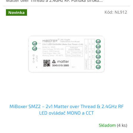
Matter over Thread a 2.4GHz RF. Ponúka širokú...
Kód:
NL912
Novinka
MiBoxer SMZ2 – 2v1 Matter over Thread & 2.4GHz RF
LED ovládač MONO a CCT
Skladom
(4 ks)