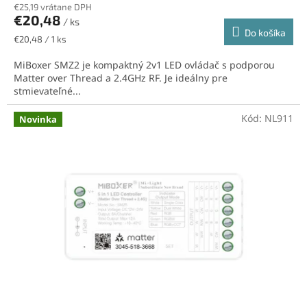
€25,19 vrátane DPH
€20,48
/ ks
Do košíka
Jednotková
€20,48 / 1 ks
cena:
MiBoxer SMZ2 je kompaktný 2v1 LED ovládač s podporou
Matter over Thread a 2.4GHz RF. Je ideálny pre
stmievateľné...
Kód:
NL911
Novinka