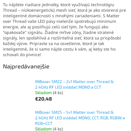
Tu nájdete riadiace jednotky, ktoré využívajú technológiu
Thread – nízkoenergetickú mesh sieť, ktorá je ako stvorená pre
inteligentné domácnosti s mnohými zariadeniami. S Matter
over Thread vaše LED pásy nielenže spotrebujú minimum
energie, ale aj posilňujú celú sieť tým, že fungujú ako
"opakovače" signálu. Žiadne mŕtve zóny, žiadne stratené
signály, len spoľahlivá a rozšíriteľná sieť, ktorá sa prispôsobí
každej výzve. Pripravte sa na osvetlenie, ktoré je tak
inteligentné, že si samo nájde cestu k vám, aj keby ste ho
schovali do pivnice!
Najpredávanejšie
MiBoxer SMZ2 – 2v1 Matter over Thread &
2.4GHz RF LED ovládač MONO a CCT
Skladom
(4 ks)
€20,48
MiBoxer SMZ5 – 5v1 Matter over Thread &
2.4GHz RF LED ovládač MONO, CCT, RGB, RGBW a
RGB+CCT
Skladom
(4 ks)