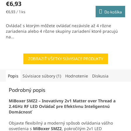
€6,93
je
5,0
Jednotková
€6,93 / 1 ks
Do košíka
z
cena:
5
Ovládač s ktorým môžete ovládať nezávisle až 4 rôzne
hviezdičiek.
zariadenia alebo 4 rôzne skupiny zariadení ktoré pracujú
na...
ZOBRAZIŤ VŠETKY SÚVISIACE PRODUKTY
Popis
Súvisiace súbory (1)
Hodnotenie
Diskusia
Podrobný popis
MiBoxer SMZ2 – Inovatívny 2v1 Matter over Thread a
2.4GHz RF LED Ovládač pre Efektívnu Inteligentnú
Domácnosť
Objavte flexibilný a moderný spôsob ovládania vášho
osvetlenia s
MiBoxer SMZ2
, pokročilým 2v1 LED