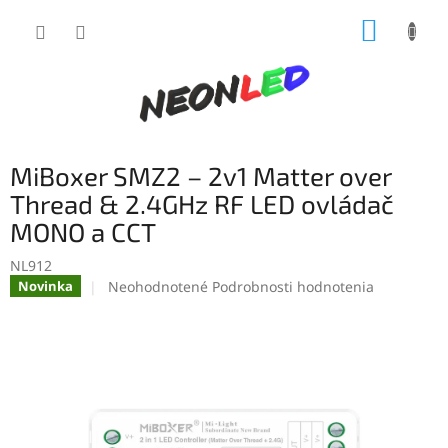
Prejsť
NÁKUP
na
obsah
KOŠÍK
MiBoxer SMZ2 – 2v1 Matter over
Thread & 2.4GHz RF LED ovládač
MONO a CCT
NL912
Priemerné
Neohodnotené
Podrobnosti hodnotenia
Novinka
hodnotenie
produktu
je
0,0
z
5
hviezdičiek.