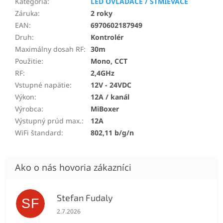
Kategória
:
LED OVLÁDAČE / STMIEVAČE
Záruka
:
2 roky
EAN
:
6970602187949
Druh
:
Kontrolér
Maximálny dosah RF
:
30m
Použitie
:
Mono, CCT
RF
:
2,4GHz
Vstupné napätie
:
12V - 24VDC
Výkon
:
12A / kanál
Výrobca
:
MiBoxer
Výstupný prúd max.
:
12A
WiFi štandard
:
802,11 b/g/n
Stefan Fudaly
SF
Hodnotenie obchodu je 5 z 5 hviezdičiek.
2.7.2026