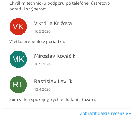
Chválim technickú podporu po telefóne, ústretovo
poradili s výberom.
Viktória Križová
VK
Hodnotenie obchodu je 5 z 5 hviezdičiek.
16.5.2026
Všetko prebehlo v poriadku.
Miroslav Kováčik
MK
Hodnotenie obchodu je 5 z 5 hviezdičiek.
10.5.2026
Rastislav Lavrík
RL
Hodnotenie obchodu je 5 z 5 hviezdičiek.
13.4.2026
Som veľmi spokojný, rýchle dodanie tovaru.
Zobraziť ďalšie recenzie
Z
á