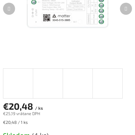
€20,48
/ ks
€25,19 vrátane DPH
Jednotková
€20,48 / 1 ks
cena: