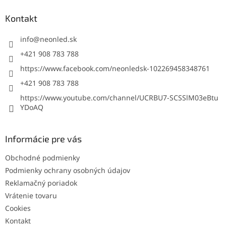
p
ä
Kontakt
t
i
info
@
neonled.sk
e
+421 908 783 788
https://www.facebook.com/neonledsk-102269458348761
+421 908 783 788
https://www.youtube.com/channel/UCRBU7-SCSSlM03eBtu
YDoAQ
Informácie pre vás
Obchodné podmienky
Podmienky ochrany osobných údajov
Reklamačný poriadok
Vrátenie tovaru
Cookies
Kontakt