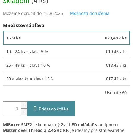
Skladom
(4 ks)
Môžeme doručiť do:
12.8.2026
Možnosti doručenia
Množstevná zľava
1 - 9 ks
€20,48
/ ks
10 - 24 ks = zľava 5 %
€19,46
/ ks
25 - 49 ks = zľava 10 %
€18,43
/ ks
50 a viac ks = zľava 15 %
€17,41
/ ks
Ušetríte
€0
Pridať do košíka
MiBoxer SMZ2
je kompaktný
2v1 LED ovládač
s podporou
Matter over Thread
a
2.4GHz RF
. Je ideálny pre stmievateľné