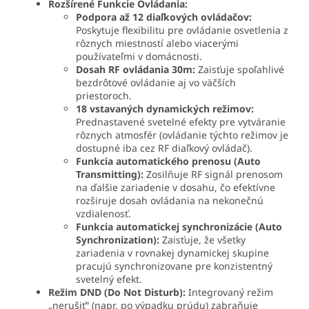
Rozšírené Funkcie Ovládania:
Podpora až 12 diaľkových ovládačov:
Poskytuje flexibilitu pre ovládanie osvetlenia z
rôznych miestností alebo viacerými
používateľmi v domácnosti.
Dosah RF ovládania 30m:
Zaisťuje spoľahlivé
bezdrôtové ovládanie aj vo väčších
priestoroch.
18 vstavaných dynamických režimov:
Prednastavené svetelné efekty pre vytváranie
rôznych atmosfér (ovládanie týchto režimov je
dostupné iba cez RF diaľkový ovládač).
Funkcia automatického prenosu (Auto
Transmitting):
Zosilňuje RF signál prenosom
na ďalšie zariadenie v dosahu, čo efektívne
rozširuje dosah ovládania na nekonečnú
vzdialenosť.
Funkcia automatickej synchronizácie (Auto
Synchronization):
Zaisťuje, že všetky
zariadenia v rovnakej dynamickej skupine
pracujú synchronizovane pre konzistentný
svetelný efekt.
Režim DND (Do Not Disturb):
Integrovaný režim
„nerušiť“ (napr. po výpadku prúdu) zabraňuje