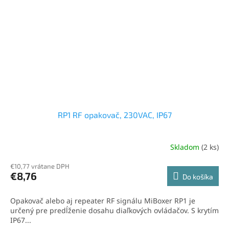
RP1 RF opakovač, 230VAC, IP67
Skladom
(2 ks)
€10,77 vrátane DPH
€8,76
Do košíka
Opakovač alebo aj repeater RF signálu MiBoxer RP1 je
určený pre predĺženie dosahu diaľkových ovládačov. S krytím
IP67...