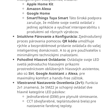
Apple Home Kit
Amazon Alexa
Google Home
SmartThings Tuya Smart
Táto široká podpora
zaručuje, že môžete svoje svetlá ovládať z
jedinej aplikácie a využívať interoperabilitu s
produktmi od rôznych výrobcov.
Intuitívne Párovanie a Konfigurácia:
Zjednodušený
proces párovania pomocou
QR kódu
umožňuje
rýchle a bezproblémové pridanie ovládača do vašej
inteligentnej domácnosti. A to aj pre používateľov s
minimálnymi technickými znalosťami.
Pohodlné Hlasové Ovládanie:
Ovládajte svoje LED
svetlá jednoducho hlasovými príkazmi
prostredníctvom obľúbených hlasových asistentov,
ako sú
Siri
,
Google Assistant
a
Alexa
, pre
maximálny komfort a hands-free zážitok.
Všestranné Nastavenie Osvetlenia (2v1):
Funkcia
2v1 znamená, že SMZ2 je schopný ovládať dve
hlavné kategórie LED pásikov:
Jednofarebné (DIM) pre plynulé stmievanie.
CCT (dvojfarebné, teplá/studená biela) pre
nastavenie farebnej teploty.