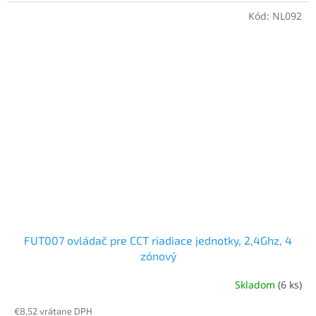
Kód:
NL092
FUT007 ovládač pre CCT riadiace jednotky, 2,4Ghz, 4
zónový
Skladom
(6 ks)
Priemerné
hodnotenie
€8,52 vrátane DPH
produktu