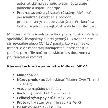
automatickému zapnutiu svetiel, čo zvyšuje
pohodlie a úsporu energie.
Prednastavené a užívateľské scény:
Možnosť
personalizácie osvetlenia pomocou
prednastavených alebo vlastných scén, ktoré sa
ľahko prispôsobia akejkoľvek nálade či príležitosti.
MiBoxer SMZ2 je ideálnou voľbou pre tých, ktorí hľadajú
spoľahlivý, kompaktný a inteligentný LED ovládač pre
stmievateľné alebo CCT LED pásiky, ktorý sa hladko
integruje do modernej inteligentnej domácnosti a
ponúka pokročilé možnosti ovládania s dôrazom na
používateľský komfort.
Kľúčové technické parametre MiBoxer SMZ2:
Model:
SMZ2
Názov produktu:
2v1 ovládač (Matter Over Thread
+ 2.4GHz)
Vstupné napätie:
DC12-24V
Výstupný prúd:
12A / jeden kanál
Celkový výstupný prúd:
Max 12A
Protokol:
Matter Over Thread + 2.4G RF
Dosah ovládania (RF):
30m