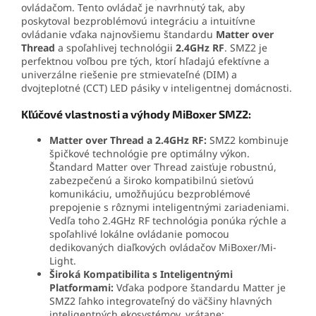
ovládačom. Tento ovládač je navrhnutý tak, aby
poskytoval bezproblémovú integráciu a intuitívne
ovládanie vďaka najnovšiemu štandardu
Matter over
Thread
a spoľahlivej technológii
2.4GHz RF
. SMZ2 je
perfektnou voľbou pre tých, ktorí hľadajú efektívne a
univerzálne riešenie pre stmievateľné (DIM) a
dvojteplotné (CCT) LED pásiky v inteligentnej domácnosti.
Kľúčové vlastnosti a výhody MiBoxer SMZ2:
Matter over Thread a 2.4GHz RF:
SMZ2 kombinuje
špičkové technológie pre optimálny výkon.
Štandard Matter over Thread zaisťuje robustnú,
zabezpečenú a široko kompatibilnú sieťovú
komunikáciu, umožňujúcu bezproblémové
prepojenie s rôznymi inteligentnými zariadeniami.
Vedľa toho 2.4GHz RF technológia ponúka rýchle a
spoľahlivé lokálne ovládanie pomocou
dedikovaných diaľkových ovládačov MiBoxer/Mi-
Light.
Široká Kompatibilita s Inteligentnými
Platformami:
Vďaka podpore štandardu Matter je
SMZ2 ľahko integrovateľný do väčšiny hlavných
inteligentných ekosystémov, vrátane: