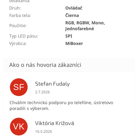
ovládania
:
Druh
:
Ovládač
Farba tela
:
Čierna
RGB, RGBW, Mono,
Použitie
:
Jednofarebné
Typ LED pásu
:
SPI
Výrobca
:
MiBoxer
Stefan Fudaly
SF
Hodnotenie obchodu je 5 z 5 hviezdičiek.
2.7.2026
Chválim technickú podporu po telefóne, ústretovo
poradili s výberom.
Viktória Križová
VK
Hodnotenie obchodu je 5 z 5 hviezdičiek.
16.5.2026