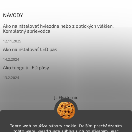
NÁVODY
Ako nainštalovať hviezdne nebo z optických vlákien:
Kompletný sprievodca
12.11.2025
Ako nainštalovať LED pás
14.2.2024
Ako fungujú LED pásy
13.2.2024
JL Elektornic
Tento web používa súbory cookie. Ďalším prechádzaním
tohto webu vyjadrujete súhlas s ich používaním. Viac