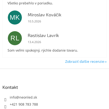
Všetko prebehlo v poriadku.
Miroslav Kováčik
MK
Hodnotenie obchodu je 5 z 5 hviezdičiek.
10.5.2026
Rastislav Lavrík
RL
Hodnotenie obchodu je 5 z 5 hviezdičiek.
13.4.2026
Som veľmi spokojný, rýchle dodanie tovaru.
Zobraziť ďalšie recenzie
Z
á
p
ä
Kontakt
t
i
info
@
neonled.sk
e
+421 908 783 788