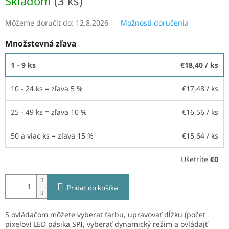
Skladom
(3 ks)
Môžeme doručiť do:
12.8.2026
Možnosti doručenia
Množstevná zľava
1 - 9 ks
€18,40
/ ks
10 - 24 ks = zľava 5 %
€17,48
/ ks
25 - 49 ks = zľava 10 %
€16,56
/ ks
50 a viac ks = zľava 15 %
€15,64
/ ks
Ušetríte
€0
Pridať do košíka
S ovládačom môžete vyberať farbu, upravovať dĺžku (počet
pixelov) LED pásika SPI, vyberať dynamický režim a ovládajť