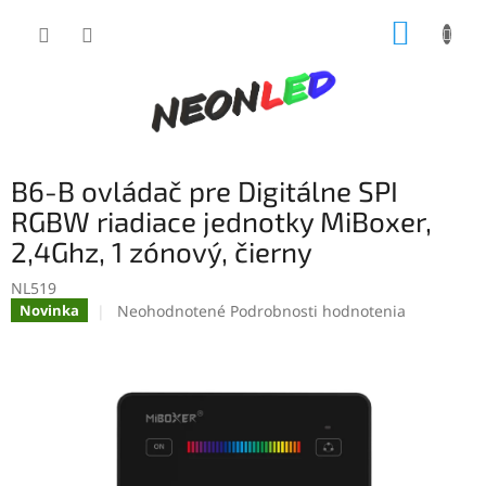
Prejsť
NÁKUP
na
obsah
KOŠÍK
B6-B ovládač pre Digitálne SPI
RGBW riadiace jednotky MiBoxer,
2,4Ghz, 1 zónový, čierny
NL519
Priemerné
Neohodnotené
Podrobnosti hodnotenia
Novinka
hodnotenie
produktu
je
0,0
z
5
hviezdičiek.