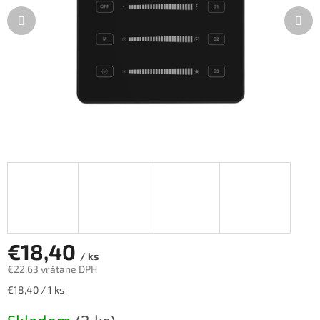
€18,40
/ ks
€22,63 vrátane DPH
Jednotková
€18,40 / 1 ks
cena: