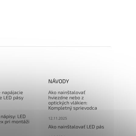
NÁVODY
e napájacie
Ako nainštalovať
re LED pásy
hviezdne nebo z
optických vlákien:
Kompletný sprievodca
nápisy: LED
12.11.2025
x pri montáži
Ako nainštalovať LED pás