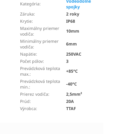
Vodeodolné
Kategória
:
spojky
Záruka
:
2 roky
Krytie
:
IP68
Maximálny priemer
10mm
vodiča
:
Minimálny priemer
6mm
vodiča
:
Napätie
:
250VAC
Počet pólov
:
3
Prevádzková teplota
+85°C
max.
:
Prevádzková teplota
-40°C
min.
:
Prierez vodiča
:
2,5mm²
Prúd
:
20A
Výrobca
:
TTAF