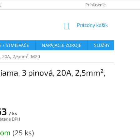
JOV
REKLAMAČNÝ PORIADOK
VRÁTENIE TOVARU
Prihlásenie
COOKI
NÁKUPNÝ
Prázdny košík
KOŠÍK
 / STMIEVAČE
NAPÁJACIE ZDROJE
SLUŽBY
BLOG
á, 20A, 2,5mm², M20
riama, 3 pinová, 20A, 2,5mm²,
63
/ ks
átane DPH
ová
dom
(25 ks)