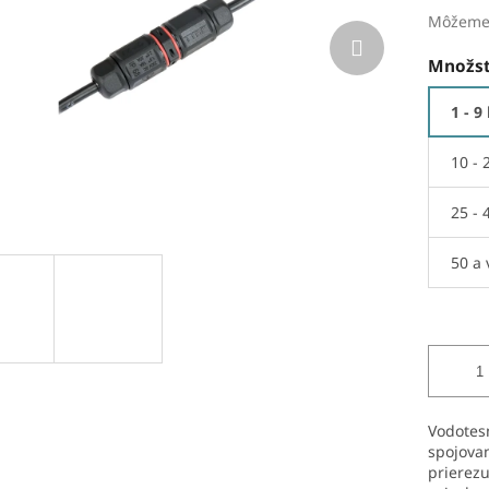
Môžeme 
Množst
1 - 9
10 - 
25 - 
50 a 
Vodotesn
spojova
prierezu