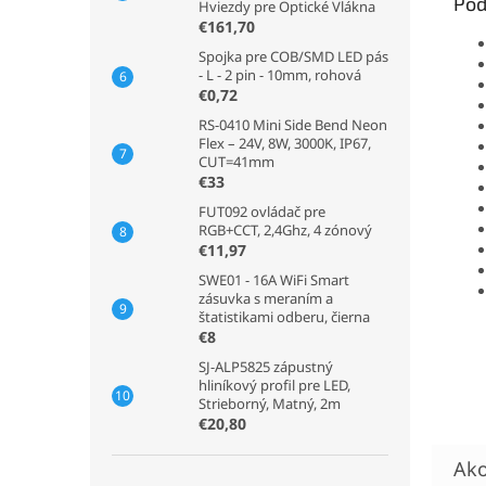
Pod
Hviezdy pre Optické Vlákna
€161,70
Spojka pre COB/SMD LED pás
- L - 2 pin - 10mm, rohová
€0,72
RS-0410 Mini Side Bend Neon
Flex – 24V, 8W, 3000K, IP67,
CUT=41mm
€33
FUT092 ovládač pre
RGB+CCT, 2,4Ghz, 4 zónový
€11,97
SWE01 - 16A WiFi Smart
zásuvka s meraním a
štatistikami odberu, čierna
€8
SJ-ALP5825 zápustný
hliníkový profil pre LED,
Strieborný, Matný, 2m
€20,80