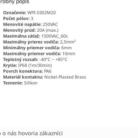
robný popis
Označenie:
WPI-0302M20
Počet pólov:
3
Menovité napätie:
250VAC
Menovitý prúd:
20A (max.)
Maximálna záťaž:
1500VAC_60s
Maximálny prierez vodiča:
2,5mm²
Minimálny priemer vodiča:
6mm
Maximálny priemer vodiča:
10mm
Teplotný rozsah:
-40°C ~ +85°C
Krytie:
IP68 (1m/30min)
Povrch konektora:
PA6
Materiál kontaktu:
Nickel-Plasted Brass
Tesnenie:
Silikon