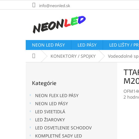
Prejsť
info@neonled.sk
na
obsah
NEON LED PÁSY
LED PÁSY
LED LIŠTY / P
Domov
KONEKTORY / SPOJKY
Vodeodolné sp
B
TTAF
o
Preskočiť
č
M2
Kategórie
kategórie
n
OFM14
ý
NEON FLEX LED PÁSY
Prieme
2 hodn
p
hodnot
NEON LED PÁSY
a
produk
LED SVIETIDLÁ
n
je
e
LED ŽIAROVKY
5,0
l
z
LED OSVETLENIE SCHODOV
5
KOMPLETNÉ SADY LED
hviezdi