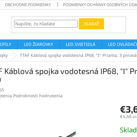
OBCHODNÉ PODMIENKY
PODMIENKY OCHRANY OSOBNÝCH ÚDA
HĽADAŤ
ROFILY
LED ŽIAROVKY
LED SVIETIDLÁ
LED OVLÁDAČE
ojky
TTAF Káblová spojka vodotesná IP68, "I" Priama, 3 pinov
 Káblová spojka vodotesná IP68, "I" P
0
65
rné
otenia
Podrobnosti hodnotenia
enie
€3,
tu
€4,46 vr
Jednotk
Skla
cena:
čiek.