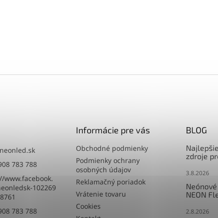
Informácie pre vás
BLOG
Najlepši
Obchodné podmienky
neonled.sk
zdroje p
Podmienky ochrany
908 783 788
osobných údajov
3.8.2026
://www.facebook.
Reklamačný poriadok
Neónové 
eonledsk-102269
Vrátenie tovaru
NEON Fle
8761
Cookies
908 783 788
2.8.2026