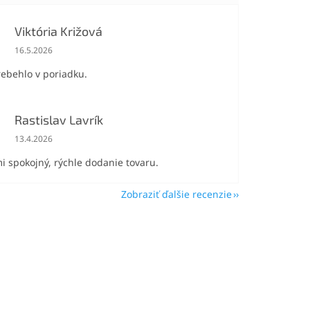
Viktória Križová
Hodnotenie obchodu je 5 z 5 hviezdičiek.
16.5.2026
rebehlo v poriadku.
Rastislav Lavrík
Hodnotenie obchodu je 5 z 5 hviezdičiek.
13.4.2026
i spokojný, rýchle dodanie tovaru.
Zobraziť ďalšie recenzie