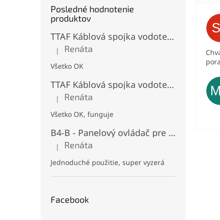
Posledné hodnotenie
produktov
TTAF Káblová spojka vodotesná IP68, Typu "T" , 3 pinová, 20A, 2,5mm², M20
Renáta
|
Chvá
Hodnotenie produktu je 5 z 5 hviezdičiek.
pora
Všetko OK
TTAF Káblová spojka vodotesná IP68, "I" Priama, 3 pinová, 20A, 2,5mm², M20
Renáta
|
Hodnotenie produktu je 5 z 5 hviezdičiek.
Všetko OK, funguje
B4-B - Panelový ovládač pre RGB+CCT LED, Čierny, Batériový 2xAAA (3V), Magnetický, RF 2,4GHz, 4 zóny
Renáta
|
Hodnotenie produktu je 5 z 5 hviezdičiek.
Jednoduché použitie, super vyzerá
Facebook