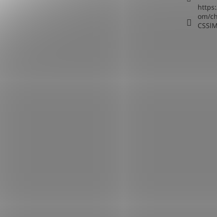
https
om/c
CSSl