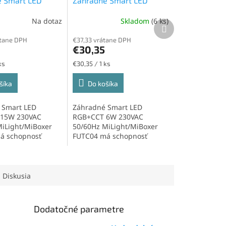
 Smart LED
Záhradné Smart LED
5W, RGB+CCT, RF
svetlo 6W, RGB+CCT, RF
Na dotaz
Skladom
(6 ks)
Priemerné
2,4GHz
Ďalší
hodnotenie
produkt
átane DPH
€37,33 vrátane DPH
produktu
€30,35
je
5,0
Jednotková
ks
€30,35 / 1 ks
z
cena:
5
šíka
Do košíka
hviezdičiek.
 Smart LED
Záhradné Smart LED
15W 230VAC
RGB+CCT 6W 230VAC
iLight/MiBoxer
50/60Hz MiLight/MiBoxer
á schopnosť
FUTC04 má schopnosť
pravovať jas, farbu
plynulo upravovať jas, farbu
svetla...
Diskusia
Dodatočné parametre