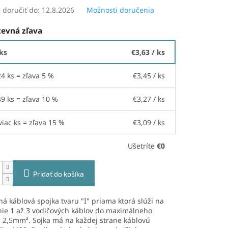
doručiť do:
12.8.2026
Možnosti doručenia
evná zľava
 ks
€3,63
/ ks
24 ks = zľava 5 %
€3,45
/ ks
49 ks = zľava 10 %
€3,27
/ ks
viac ks = zľava 15 %
€3,09
/ ks
Ušetríte
€0
Pridať do košíka
á káblová spojka tvaru "I" priama ktorá slúži na
nie 1 až 3 vodičových káblov do maximálneho
 2,5mm². Sojka má na každej strane káblovú