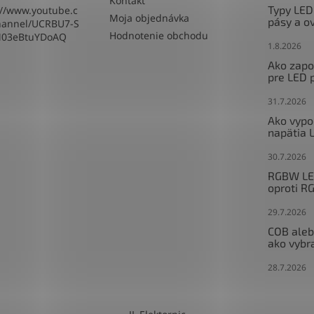
Kontakt
Typy LED
://www.youtube.c
Moja objednávka
pásy a o
hannel/UCRBU7-S
Hodnotenie obchodu
M03eBtuYDoAQ
1.8.2026
Ako zapoj
pre LED 
31.7.2026
Ako vypo
napätia 
30.7.2026
RGBW LED
oproti R
29.7.2026
COB aleb
ako vybr
28.7.2026