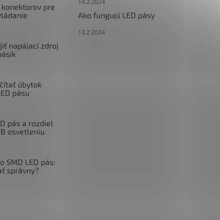
14.2.2024
 konektorov pre
vládanie
Ako fungujú LED pásy
13.2.2024
iť napájací zdroj
pásik
čítať úbytok
LED pásu
 pás a rozdiel
GB osvetleniu
o SMD LED pás:
ať správny?