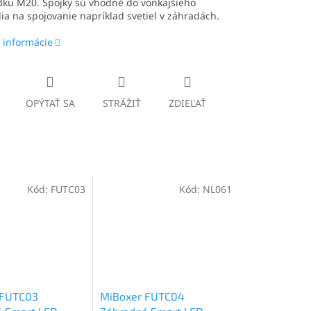
dku M20. Spojky sú vhodné do vonkajšieho
ia na spojovanie napríklad svetiel v záhradách.
 informácie
OPÝTAŤ SA
STRÁŽIŤ
ZDIEĽAŤ
Kód:
FUTC03
Kód:
NL061
 FUTC03
MiBoxer FUTC04