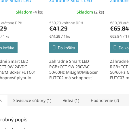
adné Smart LED
Záhradné Smart LED
Záhradné
o 9W, RGB+CCT,
svetlo 9W, RGB+CCT, RF
svetlo 1
Skladom
(4 ks)
Skladom
(2 ks)
C, RF 2,4GHz
Priemerné
2,4GHz
2,4GHz
hodnotenie
 vrátane DPH
€50,79 vrátane DPH
€80,98 vr
produktu
,29
€41,29
€65,84
je
5,0
ková
Jednotková
Jednotková
/ 1 ks
€41,29 / 1 ks
€65,84 / 1 
z
cena:
cena:
5
o košíka
Do košíka
Do ko
hviezdičiek.
dné Smart LED
Záhradné Smart LED
Záhradné
CCT 9W 24VDC
RGB+CCT 9W 230VAC
RGB+CCT 
ht/MiBoxer FUTC01
50/60Hz MiLight/MiBoxer
50/60Hz M
hopnosť plynulo
FUTC02 má schopnosť
FUTC03 m
vať jas, farbu svetla
plynulo upravovať jas, farbu
plynulo u
otu...
svetla...
svetla...
s
Súvisiace súbory (1)
Videá (1)
Hodnotenie (2)
robný popis