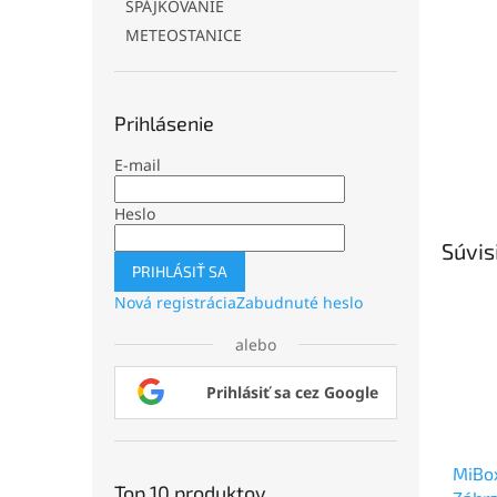
SPÁJKOVANIE
METEOSTANICE
Prihlásenie
E-mail
Heslo
Súvis
PRIHLÁSIŤ SA
Nová registrácia
Zabudnuté heslo
alebo
Prihlásiť sa cez Google
MiBo
Top 10 produktov