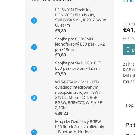
Záhr
svetl
LSL5N01N Flexibílny
24VD
RGB+CCT LED pás 24V,
SMD5050 5 v 1, IP20, 7,6W/m,
€50,79
60led/m
€41
€6,89
Jednot
€41,29 
Spojka pre COB/SMD
cena:
jednofarebný LED pás - L - 2
pin - 10mm
D
€0,80
Spojka pre SMD RGB+CCT
Záhra
LED pás - I - 6 pin - 12mm
RGB+
€0,50
MiLig
má sc
WL5-P75V24 ( 5 v 1 ) LED
upravo
ovládač s integrovaným
napájacím zdrojom 75W /
a tepl
24VDC, Mono, CCT, RGB,
RGBW, RGB+CCT, WiFi + RF
Popi
2,4Ghz
€39,23
Magický Dvojhlavý RGBW
Pod
LED Iluminátor s trblietaním
| Bluetooth, Hudba a