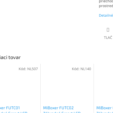
priecho
prostred
Detailné
TLAČ
iaci tovar
Kód:
NL507
Kód:
NL140
xer FUTC01
MiBoxer FUTC02
MiBoxer