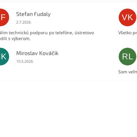
Stefan Fudaly
SF
VK
Hodnotenie obchodu je 5 z 5 hviezdičiek.
2.7.2026
lim technickú podporu po telefóne, ústretovo
Všetko p
dili s výberom.
Miroslav Kováčik
MK
RL
Hodnotenie obchodu je 5 z 5 hviezdičiek.
10.5.2026
Som veľm