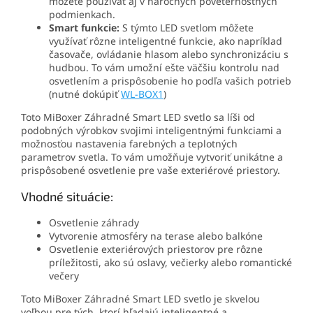
môžete používať aj v náročných poveternostných
podmienkach.
Smart funkcie:
S týmto LED svetlom môžete
využívať rôzne inteligentné funkcie, ako napríklad
časovače, ovládanie hlasom alebo synchronizáciu s
hudbou. To vám umožní ešte väčšiu kontrolu nad
osvetlením a prispôsobenie ho podľa vašich potrieb
(nutné dokúpiť
WL-BOX1
)
Toto MiBoxer Záhradné Smart LED svetlo sa líši od
podobných výrobkov svojimi inteligentnými funkciami a
možnosťou nastavenia farebných a teplotných
parametrov svetla. To vám umožňuje vytvoriť unikátne a
prispôsobené osvetlenie pre vaše exteriérové priestory.
Vhodné situácie:
Osvetlenie záhrady
Vytvorenie atmosféry na terase alebo balkóne
Osvetlenie exteriérových priestorov pre rôzne
príležitosti, ako sú oslavy, večierky alebo romantické
večery
Toto MiBoxer Záhradné Smart LED svetlo je skvelou
voľbou pre tých, ktorí hľadajú inteligentné a