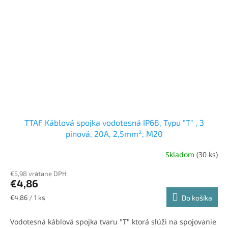
TTAF Káblová spojka vodotesná IP68, Typu "T" , 3
pinová, 20A, 2,5mm², M20
Skladom
(30 ks)
Priemerné
hodnotenie
€5,98 vrátane DPH
produktu
€4,86
je
5,0
Jednotková
€4,86 / 1 ks
Do košíka
z
cena:
5
Vodotesná káblová spojka tvaru "T" ktorá slúži na spojovanie
hviezdičiek.