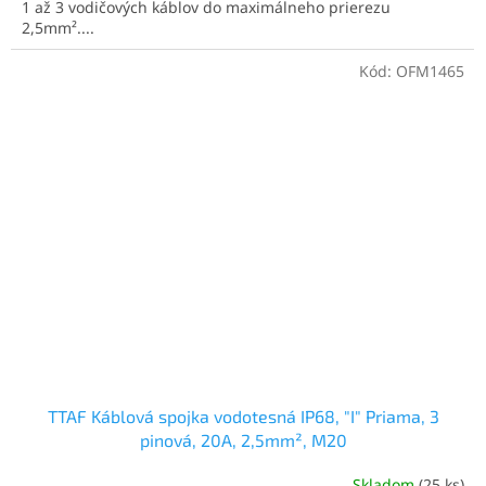
1 až 3 vodičových káblov do maximálneho prierezu
2,5mm²....
Kód:
OFM1465
TTAF Káblová spojka vodotesná IP68, "I" Priama, 3
pinová, 20A, 2,5mm², M20
Skladom
(25 ks)