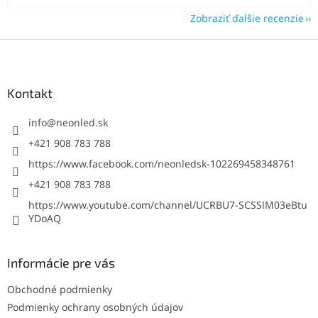
Zobraziť ďalšie recenzie
Z
á
p
ä
Kontakt
t
i
info
@
neonled.sk
e
+421 908 783 788
https://www.facebook.com/neonledsk-102269458348761
+421 908 783 788
https://www.youtube.com/channel/UCRBU7-SCSSlM03eBtu
YDoAQ
Informácie pre vás
Obchodné podmienky
Podmienky ochrany osobných údajov