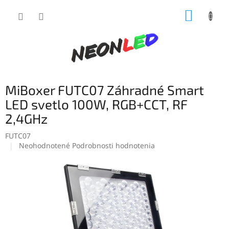
Prejsť
NÁKUP
na
obsah
KOŠÍK
MiBoxer FUTC07 Záhradné Smart
LED svetlo 100W, RGB+CCT, RF
2,4GHz
FUTC07
Priemerné
Neohodnotené
Podrobnosti hodnotenia
hodnotenie
produktu
je
0,0
z
5
hviezdičiek.