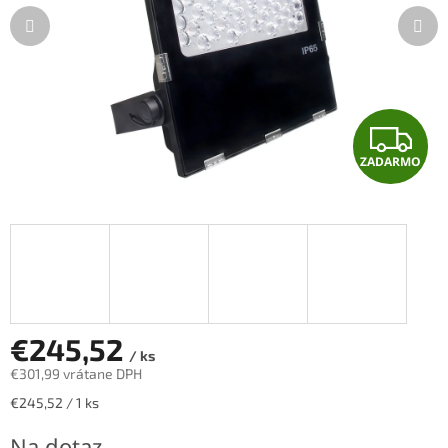
Z
ZADARMO
A
D
A
R
M
€245,52
/ ks
€301,99 vrátane DPH
O
Jednotková
€245,52 / 1 ks
cena:
Na dotaz