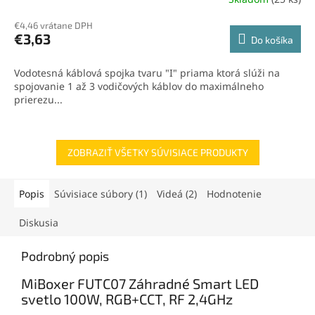
Priemerné
hodnotenie
€4,46 vrátane DPH
produktu
€3,63
Do košíka
je
5,0
z
Vodotesná káblová spojka tvaru "I" priama ktorá slúži na
5
spojovanie 1 až 3 vodičových káblov do maximálneho
hviezdičiek.
prierezu...
ZOBRAZIŤ VŠETKY SÚVISIACE PRODUKTY
Popis
Súvisiace súbory (1)
Videá (2)
Hodnotenie
Diskusia
Podrobný popis
MiBoxer FUTC07 Záhradné Smart LED
svetlo 100W, RGB+CCT, RF 2,4GHz