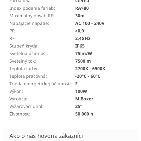
Farba tela
:
Čierna
Index podania farieb
:
RA>80
Maximálny dosah RF
:
30m
Napájacie napätie
:
AC 100 - 240V
PF
:
>0,9
RF
:
2,4GHz
Stupeň krytia
:
IP65
Svetelná účinnosť
:
75lm/W
Svetelný tok
:
7500lm
Teplota farby
:
2700K - 6500K
Teplota pracovná
:
-20°C - 60°C
Trieda energetickej účinnosti
:
F
Výkon
:
100W
Výrobca
:
MiBoxer
Vyžarovací uhol
:
25°
Životnosť
:
50 000 h