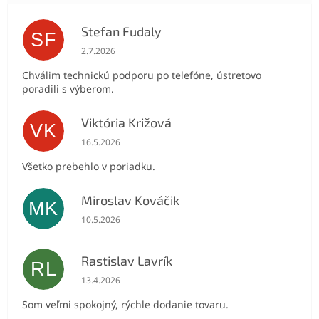
Stefan Fudaly
SF
Hodnotenie obchodu je 5 z 5 hviezdičiek.
2.7.2026
Chválim technickú podporu po telefóne, ústretovo
poradili s výberom.
Viktória Križová
VK
Hodnotenie obchodu je 5 z 5 hviezdičiek.
16.5.2026
Všetko prebehlo v poriadku.
Miroslav Kováčik
MK
Hodnotenie obchodu je 5 z 5 hviezdičiek.
10.5.2026
Rastislav Lavrík
RL
Hodnotenie obchodu je 5 z 5 hviezdičiek.
13.4.2026
Som veľmi spokojný, rýchle dodanie tovaru.