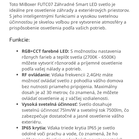
Toto MiBoxer FUTC07 Záhradné Smart LED svetlo je
ideálne pre osvetlenie záhrady a exteriérových priestorov.
S jeho inteligentnými funkciami a vysokou svetelnou
účinnosťou je skvelou voľbou pre vytvorenie atmosféry a
prispôsobenie osvetlenia podľa vašich potrieb.
Funkcie:
RGB+CCT farebné LED:
S možnosťou nastavenia
rôznych farieb a teplôt svetla (2700K - 6500K)
môžete vytvoriť rôznorodé a príjemné osvetlenie
podľa vašej nálady a potrieb.
RF ovládanie:
Vďaka frekvencii 2,4GHz máte
možnosť ovládať svetlo z pohodlia vášho domova
bez nutnosti priameho pripojenia. Maximálny
dosah je až 30 metrov, čo znamená, že môžete
ovládať osvetlenie aj z väčšej vzdialenosti.
Vysoká svetelná účinnosť:
Svetlo dosahuje
svetelnú účinnosť 75lm/W a svetelný tok 7500lm, čo
zabezpečuje dostatočné a jasné osvetlenie vášho
exteriéru.
IP65 krytia:
Vďaka triede krytia IP65 je svetlo
odolné voči prachu a vode, čo znamená, že ho