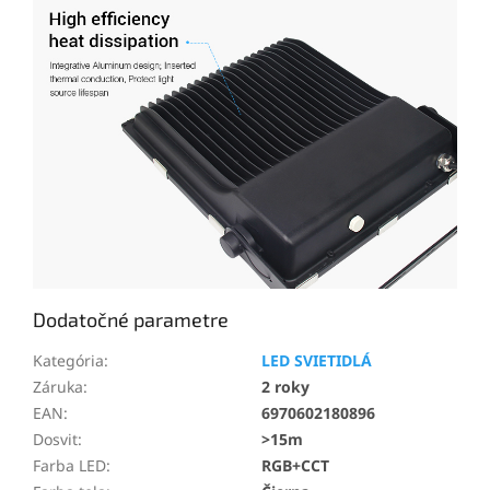
Dodatočné parametre
Kategória
:
LED SVIETIDLÁ
Záruka
:
2 roky
EAN
:
6970602180896
Dosvit
:
>15m
Farba LED
:
RGB+CCT