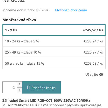
Môžeme doručiť do:
1.9.2026
Možnosti doručenia
Množstevná zľava
1 - 9 ks
€245,52
/ ks
10 - 24 ks = zľava 5 %
€233,24
/ ks
25 - 49 ks = zľava 10 %
€220,97
/ ks
50 a viac ks = zľava 15 %
€208,69
/ ks
Ušetríte
€0
Pridať do košíka
Záhradné Smart LED RGB+CCT 100W 230VAC 50/60Hz
MiLight/MiBoxer FUTC07 má schopnosť plynulo upravovať jas,