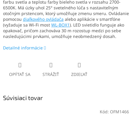
farbu svetla a teplotu farby bieleho svetla v rozsahu 2700-
6500K. Má úzky uhol 25° svetelného lúča s nastaviteľným
otočným prstencom, ktorý umožňuje zmenu smeru. Ovládanie
pomocou
diaľkového ovládača
alebo aplikácie v smartfóne
(vyžaduje sa Wi-Fi most
WL-BOX1
). LED svietidlo funguje ako
opakovač, pričom zachováva 30 m rozostup medzi po sebe
nasledujúcimi prvkami, umožňuje neobmedzený dosah.
Detailné informácie
OPÝTAŤ SA
STRÁŽIŤ
ZDIEĽAŤ
Súvisiaci tovar
Kód:
OFM1466