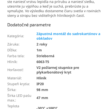
ste naniesť vrstvu lepidla na prírubu a naniesť sieťku,
utesnite ju výplňou a keď je suchá, prebrúste ju a
vymaľujte. Vo výsledku dostaneme čiaru svetla v rovinách
steny a stropu bez viditeľných hliníkových častí.
Dodatočné parametre
Zápustná montáž do sadrokartónov a
Kategória
:
obkladov
Záruka
:
2 roky
Dĺžka
:
1m
Farba tela
:
Strieborná
Hliník
:
6063-T5
V2 požiarnej stupnice pre
Horľavosť
:
plykarbonátový kryt
Materiál
:
Hliník
Stupeň krytia
:
IP20
Šírka
:
98 mm
Šírka LED paśu
47 mm
max.
:
Teplota
-30°C +100°C