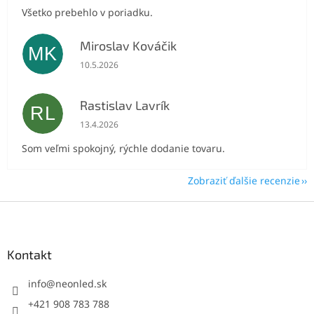
Všetko prebehlo v poriadku.
Miroslav Kováčik
MK
Hodnotenie obchodu je 5 z 5 hviezdičiek.
10.5.2026
Rastislav Lavrík
RL
Hodnotenie obchodu je 5 z 5 hviezdičiek.
13.4.2026
Som veľmi spokojný, rýchle dodanie tovaru.
Zobraziť ďalšie recenzie
Z
á
p
ä
Kontakt
t
i
info
@
neonled.sk
e
+421 908 783 788