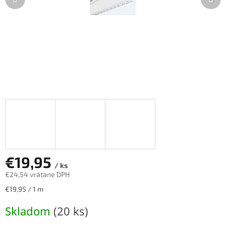
€19,95
/ ks
€24,54 vrátane DPH
Jednotková
€19,95 / 1 m
cena:
Skladom
(20 ks)