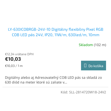
LY-630ICOBRGB-24V-10 Digitálny flexibílny Pixel RGB
COB LED pás 24V, IP20, 11W/m, 630led/m, 10mm
Skladom
(102 m)
€12,34 vrátane DPH
€10,03
Jednotková
€10,03 / 1 m
Do košíka
cena:
Digitálny alebo aj Adresovateľný COB LED pás sa skladá zo
630 diód na meter ktoré sú zaliate v...
Kód:
SLL-2814720W18-24V2