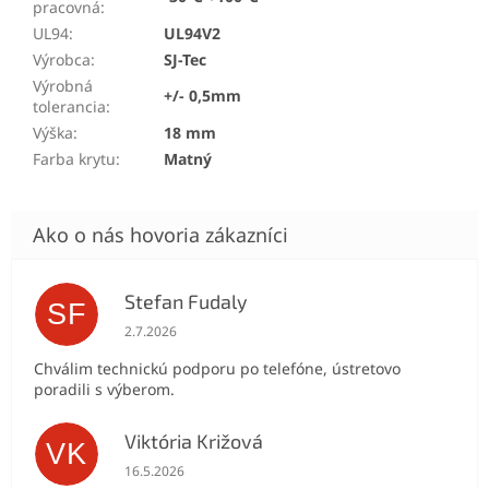
pracovná
:
UL94
:
UL94V2
Výrobca
:
SJ-Tec
Výrobná
+/- 0,5mm
tolerancia
:
Výška
:
18 mm
Farba krytu
:
Matný
Stefan Fudaly
SF
Hodnotenie obchodu je 5 z 5 hviezdičiek.
2.7.2026
Chválim technickú podporu po telefóne, ústretovo
poradili s výberom.
Viktória Križová
VK
Hodnotenie obchodu je 5 z 5 hviezdičiek.
16.5.2026