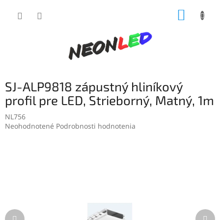
Prejsť
NÁKUP
na
obsah
KOŠÍK
SJ-ALP9818 zápustný hliníkový
profil pre LED, Strieborný, Matný, 1m
NL756
Priemerné
Neohodnotené
Podrobnosti hodnotenia
hodnotenie
produktu
je
0,0
z
5
hviezdičiek.