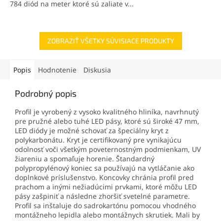
784 diód na meter ktoré sú zaliate v...
ZOBRAZIŤ VŠETKY SÚVISIACE PRODUKTY
Popis
Hodnotenie
Diskusia
Podrobný popis
Profil je vyrobený z vysoko kvalitného hliníka, navrhnutý
pre pružné alebo tuhé LED pásy, ktoré sú široké 47 mm,
LED diódy je možné schovať za špeciálny kryt z
polykarbonátu. Kryt je certifikovaný pre vynikajúcu
odolnosť voči všetkým poveternostným podmienkam, UV
žiareniu a spomaľuje horenie. Štandardný
polypropylénový koniec sa používajú na vytláčanie ako
doplnkové príslušenstvo. Koncovky chránia profil pred
prachom a inými nežiadúcimi prvkami, ktoré môžu LED
pásy zašpiniť a následne zhoršiť svetelné parametre.
Profil sa inštaluje do sadrokartónu pomocou vhodného
montážneho lepidla alebo montážnych skrutiek. Mali by