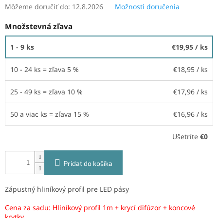
Môžeme doručiť do:
12.8.2026
Možnosti doručenia
Množstevná zľava
1 - 9 ks
€19,95
/ ks
10 - 24 ks = zľava 5 %
€18,95
/ ks
25 - 49 ks = zľava 10 %
€17,96
/ ks
50 a viac ks = zľava 15 %
€16,96
/ ks
Ušetríte
€0
Pridať do košíka
Zápustný hliníkový profil pre LED pásy
Cena za sadu: Hliníkový profil 1m + krycí difúzor + koncové
krytky