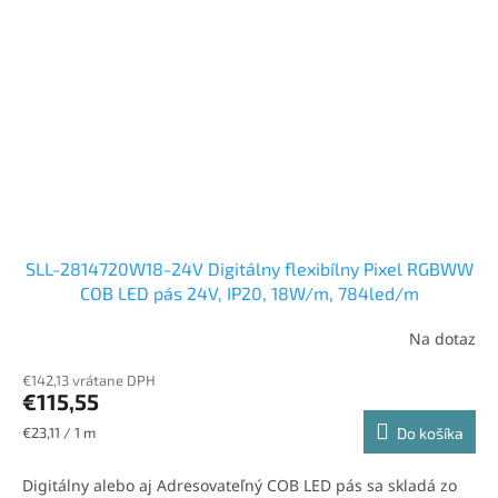
SLL-2814720W18-24V Digitálny flexibílny Pixel RGBWW
COB LED pás 24V, IP20, 18W/m, 784led/m
Na dotaz
€142,13 vrátane DPH
€115,55
Jednotková
€23,11 / 1 m
Do košíka
cena:
Digitálny alebo aj Adresovateľný COB LED pás sa skladá zo