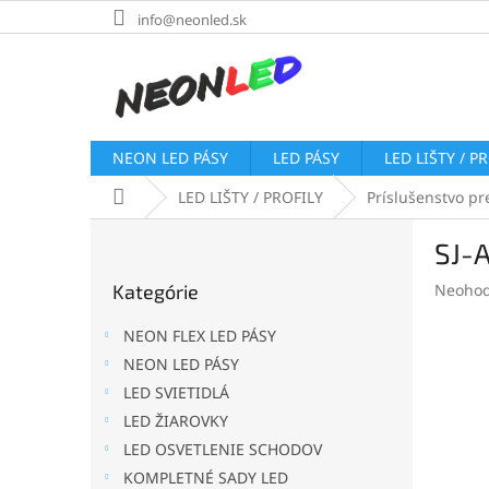
Prejsť
info@neonled.sk
na
obsah
NEON LED PÁSY
LED PÁSY
LED LIŠTY / P
Domov
LED LIŠTY / PROFILY
Príslušenstvo pre
B
SJ-
o
Preskočiť
č
Prieme
Kategórie
Neohod
kategórie
n
hodnot
ý
produk
NEON FLEX LED PÁSY
p
je
NEON LED PÁSY
a
0,0
LED SVIETIDLÁ
z
n
5
e
LED ŽIAROVKY
hviezdi
l
LED OSVETLENIE SCHODOV
KOMPLETNÉ SADY LED