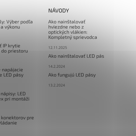
NÁVODY
ly: Výber podľa
Ako nainštalovať
a výkonu
hviezdne nebo z
optických vlákien:
Kompletný sprievodca
 IP krytie
12.11.2025
l do priestoru
Ako nainštalovať LED pás
14.2.2024
e napájacie
re LED pásy
Ako fungujú LED pásy
13.2.2024
nápisy: LED
x pri montáži
 konektorov pre
vládanie