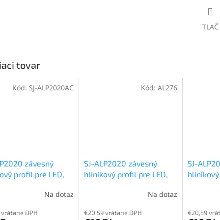
TLAČ
iaci tovar
Kód:
SJ-ALP2020AC
Kód:
AL276
LP2020 závesný
SJ-ALP2020 závesný
SJ-ALP20
kový profil pre LED,
hliníkový profil pre LED,
hliníkový
borný, Priehľadný, 1m
Strieborný, Priehľadný, 2m
Striebor
Na dotaz
Na dotaz
 vrátane DPH
€20,59 vrátane DPH
€20,59 vrá