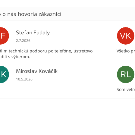
Stefan Fudaly
SF
VK
Hodnotenie obchodu je 5 z 5 hviezdičiek.
2.7.2026
lim technickú podporu po telefóne, ústretovo
Všetko p
dili s výberom.
Miroslav Kováčik
MK
RL
Hodnotenie obchodu je 5 z 5 hviezdičiek.
10.5.2026
Som veľm