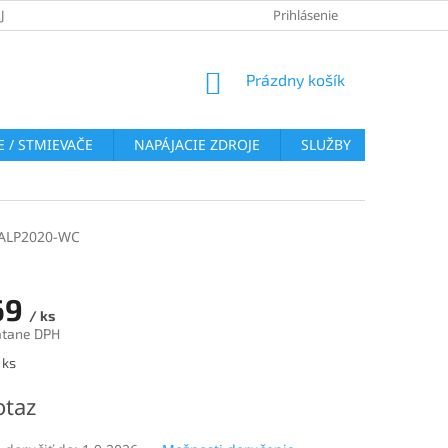
JOV
REKLAMAČNÝ PORIADOK
VRÁTENIE TOVARU
Prihlásenie
COOKI
NÁKUPNÝ
Prázdny košík
KOŠÍK
 / STMIEVAČE
NAPÁJACIE ZDROJE
SLUŽBY
BLOG
-ALP2020-WC
69
/ ks
átane DPH
ová
 ks
otaz