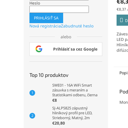
€8,
Heslo
Jednot
€8,37 
cena:
PRIHLÁSIŤ SA
D
Nová registrácia
Zabudnuté heslo
Závesn
alebo
LED p
Hliník
Prihlásiť sa cez Google
difúz
Popi
Top 10 produktov
SWE01 - 16A WiFi Smart
zásuvka s meraním a
Pod
štatistikami odberu, čierna
€8
Mont
SJ-ALP5825 zápustný
hliníkový profil pre LED,
Strieborný, Matný, 2m
€20,80