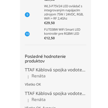
WL3-P75V24 LED ovládač s
integrovaným napájacím
zdrojom 75W / 24VDC, RGB,
WiFi + RF 2,4Ghz
€29,50
FUT038W WiFi Smart LED
kontrolér pre RGBW LED
€12,50
Posledné hodnotenie
produktov
TTAF Káblová spojka vodotesná IP68, Typu "T" , 3 pinová, 20A, 2,5mm², M20
Renáta
|
Hodnotenie produktu je 5 z 5 hviezdičiek.
Všetko OK
TTAF Káblová spojka vodotesná IP68, "I" Priama, 3 pinová, 20A, 2,5mm², M20
Renáta
|
Hodnotenie produktu je 5 z 5 hviezdičiek.
Všetko OK, funguje