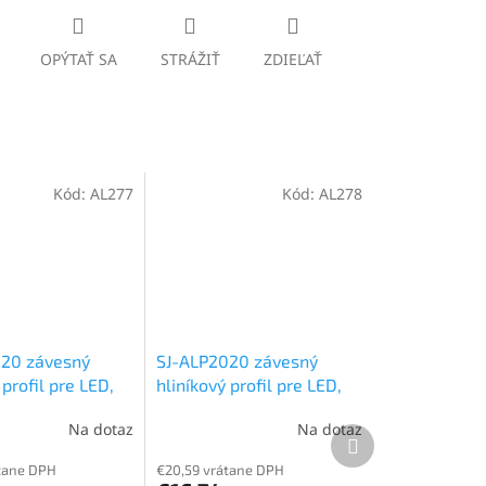
OPÝTAŤ SA
STRÁŽIŤ
ZDIEĽAŤ
Kód:
AL277
Kód:
AL278
20 závesný
SJ-ALP2020 závesný
 profil pre LED,
hliníkový profil pre LED,
ný, Matný, 2m
Strieborný, Mliečny, 2m
Na dotaz
Na dotaz
Ďalší
produkt
tane DPH
€20,59 vrátane DPH