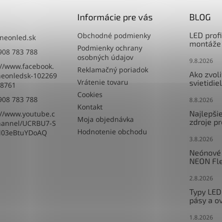
Informácie pre vás
BLOG
LED profi
Obchodné podmienky
neonled.sk
montáže 
Podmienky ochrany
908 783 788
osobných údajov
9.8.2026
://www.facebook.
Reklamačný poriadok
Ako zvoliť
eonledsk-102269
Vrátenie tovaru
svietidie
8761
Cookies
908 783 788
8.8.2026
Kontakt
Najlepši
://www.youtube.c
Moja objednávka
zdroje p
hannel/UCRBU7-S
Hodnotenie obchodu
M03eBtuYDoAQ
3.8.2026
Neónové 
NEON Fle
2.8.2026
Typy LED
pásy a o
1.8.2026