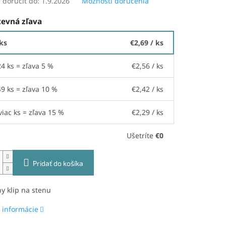
doručiť do:
1.9.2026
Možnosti doručenia
evná zľava
 ks
€2,69
/ ks
24 ks = zľava 5 %
€2,56
/ ks
49 ks = zľava 10 %
€2,42
/ ks
viac ks = zľava 15 %
€2,29
/ ks
Ušetríte
€0
Pridať do košíka
y klip na stenu
 informácie