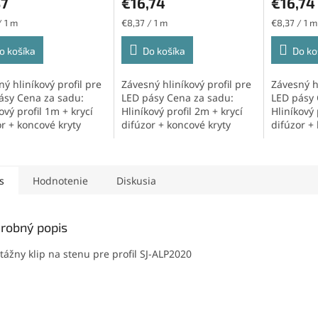
37
€16,74
€16,74
ková
Jednotková
Jednotková
/ 1 m
€8,37 / 1 m
€8,37 / 1 m
cena:
cena:
o košíka
Do košíka
Do ko
ý hliníkový profil pre
Závesný hliníkový profil pre
Závesný hl
ásy Cena za sadu:
LED pásy Cena za sadu:
LED pásy 
ový profil 1m + krycí
Hliníkový profil 2m + krycí
Hliníkový 
or + koncové kryty
difúzor + koncové kryty
difúzor +
s
Hodnotenie
Diskusia
robný popis
ážny klip na stenu pre profil SJ-ALP2020