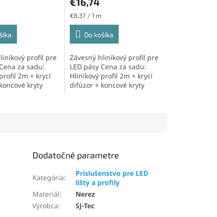
€16,74
Jednotková
€8,37 / 1 m
cena:
šíka
Do košíka
iníkový profil pre
Závesný hliníkový profil pre
Cena za sadu:
LED pásy Cena za sadu:
profil 2m + krycí
Hliníkový profil 2m + krycí
 koncové kryty
difúzor + koncové kryty
Dodatočné parametre
Príslušenstvo pre LED
Kategória
:
lišty a profily
Materiál
:
Nerez
Výrobca
:
SJ-Tec