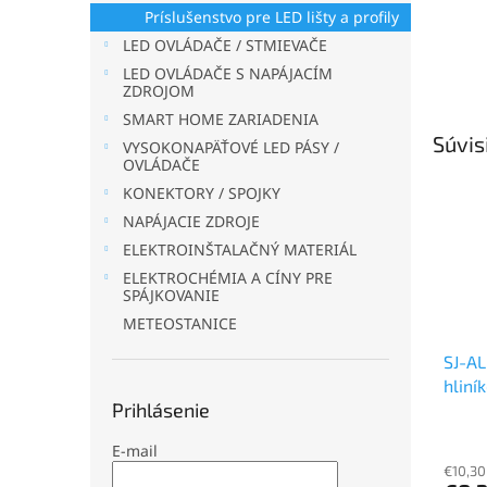
Príslušenstvo pre LED lišty a profily
LED OVLÁDAČE / STMIEVAČE
LED OVLÁDAČE S NAPÁJACÍM
ZDROJOM
SMART HOME ZARIADENIA
Súvis
VYSOKONAPÄŤOVÉ LED PÁSY /
OVLÁDAČE
KONEKTORY / SPOJKY
NAPÁJACIE ZDROJE
ELEKTROINŠTALAČNÝ MATERIÁL
ELEKTROCHÉMIA A CÍNY PRE
SPÁJKOVANIE
METEOSTANICE
SJ-A
hliní
Prihlásenie
Strie
E-mail
€10,30