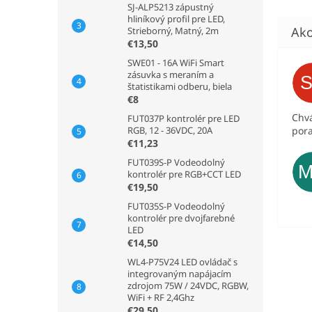
SJ-ALP5213 zápustný
hliníkový profil pre LED,
Strieborný, Matný, 2m
€13,50
SWE01 - 16A WiFi Smart
zásuvka s meraním a
štatistikami odberu, biela
€8
Chvá
FUT037P kontrolér pre LED
pora
RGB, 12 - 36VDC, 20A
€11,23
FUT039S-P Vodeodolný
kontrolér pre RGB+CCT LED
€19,50
FUT035S-P Vodeodolný
kontrolér pre dvojfarebné
LED
€14,50
WL4-P75V24 LED ovládač s
integrovaným napájacím
zdrojom 75W / 24VDC, RGBW,
WiFi + RF 2,4Ghz
€29,50