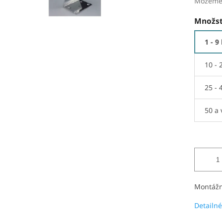
Môžeme 
Množst
1 - 9
10 - 
25 - 
50 a 
Montážn
Detailné