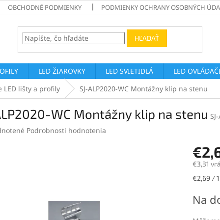
OBCHODNÉ PODMIENKY
PODMIENKY OCHRANY OSOBNÝCH ÚDA
HĽADAŤ
ROFILY
LED ŽIAROVKY
LED SVIETIDLÁ
LED OVLÁDAČE
 LED lišty a profily
SJ-ALP2020-WC Montážny klip na stenu
ALP2020-WC Montážny klip na stenu
SJ
rné
notené
Podrobnosti hodnotenia
enie
€2,
tu
€3,31 vr
Jednotk
€2,69 / 1
cena:
čiek.
Na d