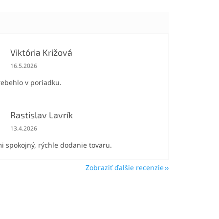
Viktória Križová
Hodnotenie obchodu je 5 z 5 hviezdičiek.
16.5.2026
rebehlo v poriadku.
Rastislav Lavrík
Hodnotenie obchodu je 5 z 5 hviezdičiek.
13.4.2026
i spokojný, rýchle dodanie tovaru.
Zobraziť ďalšie recenzie