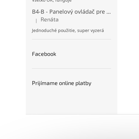
B4-B - Panelový ovládač pre RGB+CCT LED, Čierny, Batériový 2xAAA (3V), Magnetický, RF 2,4GHz, 4 zóny
Renáta
|
Hodnotenie produktu je 5 z 5 hviezdičiek.
Jednoduché použitie, super vyzerá
Facebook
Prijímame online platby
Z
á
p
ä