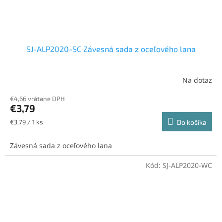
SJ-ALP2020-SC Závesná sada z oceľového lana
Na dotaz
€4,66 vrátane DPH
€3,79
Jednotková
€3,79 / 1 ks
Do košíka
cena:
Závesná sada z oceľového lana
Kód:
SJ-ALP2020-WC