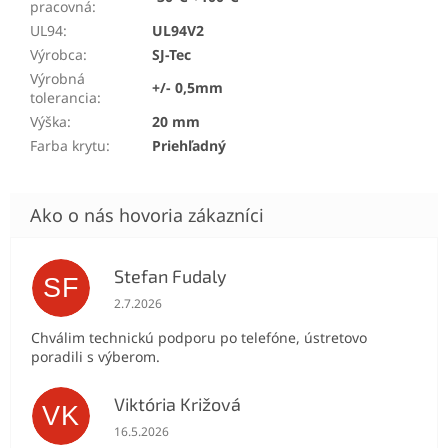
pracovná
:
UL94
:
UL94V2
Výrobca
:
SJ-Tec
Výrobná
+/- 0,5mm
tolerancia
:
Výška
:
20 mm
Farba krytu
:
Priehľadný
Stefan Fudaly
SF
Hodnotenie obchodu je 5 z 5 hviezdičiek.
2.7.2026
Chválim technickú podporu po telefóne, ústretovo
poradili s výberom.
Viktória Križová
VK
Hodnotenie obchodu je 5 z 5 hviezdičiek.
16.5.2026