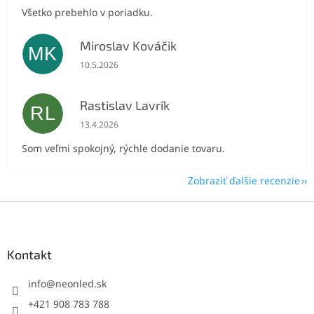
Všetko prebehlo v poriadku.
Miroslav Kováčik
MK
Hodnotenie obchodu je 5 z 5 hviezdičiek.
10.5.2026
Rastislav Lavrík
RL
Hodnotenie obchodu je 5 z 5 hviezdičiek.
13.4.2026
Som veľmi spokojný, rýchle dodanie tovaru.
Zobraziť ďalšie recenzie
Z
á
p
ä
Kontakt
t
i
info
@
neonled.sk
e
+421 908 783 788