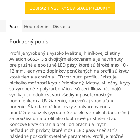
ZOBRAZIŤ VŠETKY SÚVISIACE PRODUKTY
Popis
Hodnotenie
Diskusia
Podrobný popis
Profil je vyrobený z vysoko kvalitnej hliníkovej zliatiny
Aviation 6063-T5 s dvojitým eloxovaním a je navrhnutý
pre pružné alebo tuhé LED pásy, ktoré sú široké max 10 -
12 mm. Jedným z doplnkov ponúkaných na profil sú kryty
ktoré tienia a chránia LED vo vnútri profilu. Existuje
niekoľko možností krytu: Priehľadný, Matný, Mliečny. Kryty
sú vyrobené z polykarbonátu a sú certifikované, majú
vynikajúcu odolnosť voči všetkým poveternostným
podmienkam a UV žiareniu, zároveň aj spomaľujú
horenie. Štandardné koncovky z polypropylénu a
montážne konzoly (vyrobené z ocele s zinok alebo chróm)
sa používajú na profil ako doplnkové príslušenstvo.
Koncové kryty chránia profil od prachu a iných
nežiaducich prvkov, ktoré môžu LED pásy znečistiť a
následne poškodiť svetelné parametre. Profil je možné