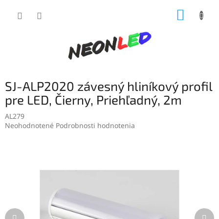
Prejsť
NÁKUP
na
obsah
KOŠÍK
SJ-ALP2020 závesný hliníkový profil
pre LED, Čierny, Priehľadný, 2m
AL279
Priemerné
Neohodnotené
Podrobnosti hodnotenia
hodnotenie
produktu
je
0,0
z
5
hviezdičiek.