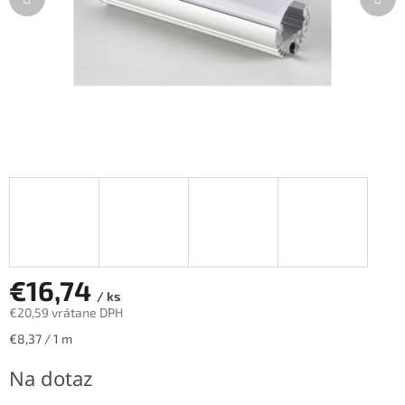
€16,74
/ ks
€20,59 vrátane DPH
Jednotková
€8,37 / 1 m
cena:
Na dotaz