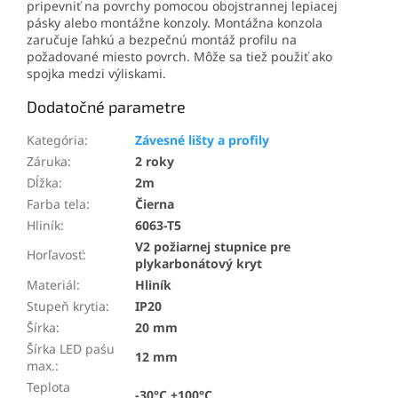
pripevniť na povrchy pomocou obojstrannej lepiacej
pásky alebo montážne konzoly. Montážna konzola
zaručuje ľahkú a bezpečnú montáž profilu na
požadované miesto povrch. Môže sa tiež použiť ako
spojka medzi výliskami.
Dodatočné parametre
Kategória
:
Závesné lišty a profily
Záruka
:
2 roky
Dĺžka
:
2m
Farba tela
:
Čierna
Hliník
:
6063-T5
V2 požiarnej stupnice pre
Horľavosť
:
plykarbonátový kryt
Materiál
:
Hliník
Stupeň krytia
:
IP20
Šírka
:
20 mm
Šírka LED paśu
12 mm
max.
:
Teplota
-30°C +100°C