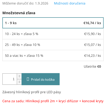
Môžeme doručiť do:
1.9.2026
Možnosti doručenia
Množstevná zľava
1 - 9 ks
€16,74
/ ks
10 - 24 ks = zľava 5 %
€15,90
/ ks
25 - 49 ks = zľava 10 %
€15,07
/ ks
50 a viac ks = zľava 15 %
€14,23
/ ks
Ušetríte
€0
Pridať do košíka
Závesný hliníkový profil pre LED pásy
Cena za sadu: Hliníkový profil 2m + krycí difúzor + koncové kryty