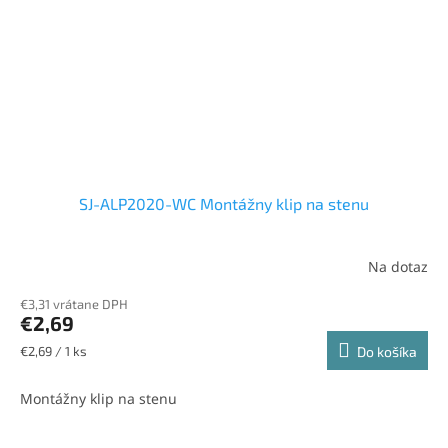
SJ-ALP2020-WC Montážny klip na stenu
Na dotaz
€3,31 vrátane DPH
€2,69
Jednotková
€2,69 / 1 ks
Do košíka
cena:
Montážny klip na stenu