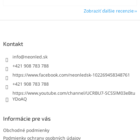
Zobraziť ďalšie recenzie
Z
á
p
ä
Kontakt
t
i
info
@
neonled.sk
e
+421 908 783 788
https://www.facebook.com/neonledsk-102269458348761
+421 908 783 788
https://www.youtube.com/channel/UCRBU7-SCSSlM03eBtu
YDoAQ
Informácie pre vás
Obchodné podmienky
Podmienky ochrany osobných údajov