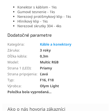
Konektor s káblom - 1ks
Gumové tesnenie - 1ks
Nerezový protišmykový klip - 1ks
Hliníkový klip - 1ks
Nerezové skrutky 304 - 4ks
Dodatočné parametre
Kategória
:
Káble a konektory
Záruka
:
3 roky
Dĺžka kábla
:
0,3m
Model
:
Multic RGB
Strana 1 (LED)
:
Priamy
Strana pripojenia
:
Ľavá
Typ
:
F16, F18
Výrobca
:
Olym Light
Položka bola vypredaná…