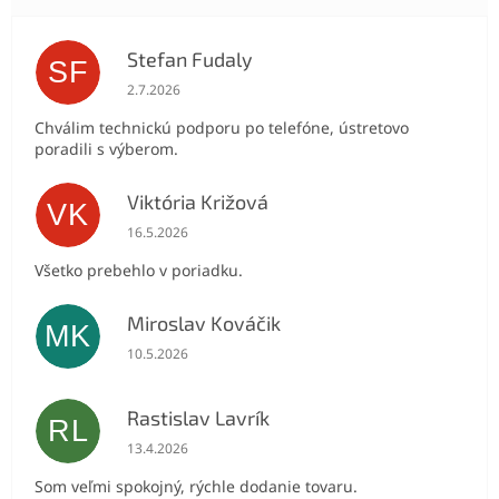
Stefan Fudaly
SF
Hodnotenie obchodu je 5 z 5 hviezdičiek.
2.7.2026
Chválim technickú podporu po telefóne, ústretovo
poradili s výberom.
Viktória Križová
VK
Hodnotenie obchodu je 5 z 5 hviezdičiek.
16.5.2026
Všetko prebehlo v poriadku.
Miroslav Kováčik
MK
Hodnotenie obchodu je 5 z 5 hviezdičiek.
10.5.2026
Rastislav Lavrík
RL
Hodnotenie obchodu je 5 z 5 hviezdičiek.
13.4.2026
Som veľmi spokojný, rýchle dodanie tovaru.