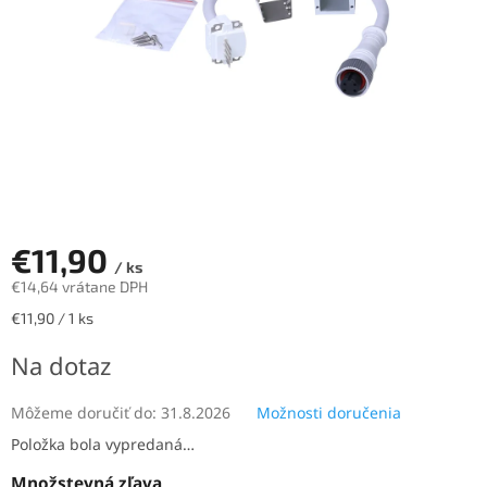
€11,90
/ ks
€14,64 vrátane DPH
Jednotková
€11,90 / 1 ks
cena:
Na dotaz
Môžeme doručiť do:
31.8.2026
Možnosti doručenia
Položka bola vypredaná…
Množstevná zľava