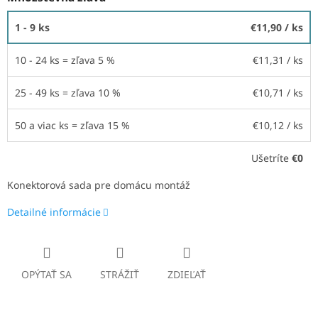
1 - 9 ks
€11,90
/ ks
10 - 24 ks = zľava 5 %
€11,31
/ ks
25 - 49 ks = zľava 10 %
€10,71
/ ks
50 a viac ks = zľava 15 %
€10,12
/ ks
Ušetríte
€0
Konektorová sada pre domácu montáž
Detailné informácie
OPÝTAŤ SA
STRÁŽIŤ
ZDIEĽAŤ