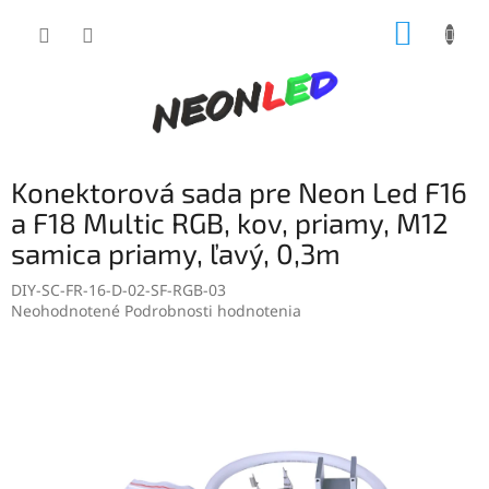
Prejsť
NÁKUP
na
obsah
KOŠÍK
Konektorová sada pre Neon Led F16
a F18 Multic RGB, kov, priamy, M12
samica priamy, ľavý, 0,3m
DIY-SC-FR-16-D-02-SF-RGB-03
Priemerné
Neohodnotené
Podrobnosti hodnotenia
hodnotenie
produktu
je
0,0
z
5
hviezdičiek.