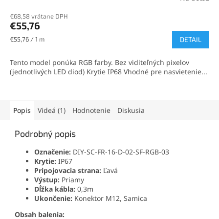
€68,58 vrátane DPH
€55,76
Jednotková
€55,76 / 1 m
DETAIL
cena:
Tento model ponúka RGB farby. Bez viditeľných pixelov
(jednotlivých LED diod) Krytie IP68 Vhodné pre nasvietenie...
Popis
Videá (1)
Hodnotenie
Diskusia
Podrobný popis
Označenie:
DIY-SC-FR-16-D-02-SF-RGB-03
Krytie:
IP67
Pripojovacia strana:
Ľavá
Výstup:
Priamy
Dĺžka kábla:
0,3m
Ukončenie:
Konektor M12, Samica
Obsah balenia: