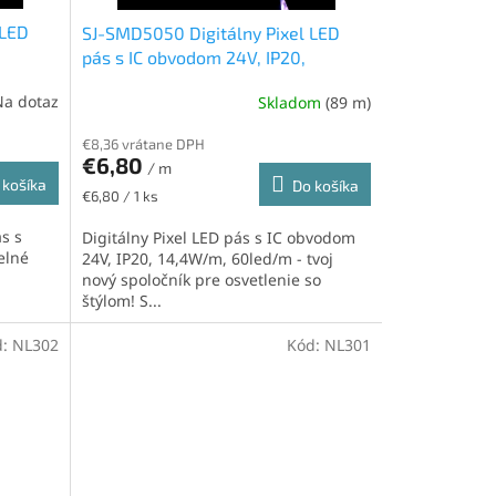
 LED
SJ-SMD5050 Digitálny Pixel LED
pás s IC obvodom 24V, IP20,
14,4W/m, 60led/m, RGB
Na dotaz
Skladom
(89 m)
€8,36 vrátane DPH
€6,80
/ m
 košíka
Do košíka
Jednotková
€6,80 / 1 ks
cena:
ás s
Digitálny Pixel LED pás s IC obvodom
elné
24V, IP20, 14,4W/m, 60led/m - tvoj
nový spoločník pre osvetlenie so
štýlom! S...
d:
NL302
Kód:
NL301