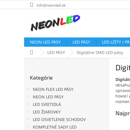
Prejsť
info@neonled.sk
na
obsah
NEON LED PÁSY
LED PÁSY
LED LIŠTY / P
Domov
LED PÁSY
Digitálne SMD LED pásy
B
Dig
o
Preskočiť
č
Kategórie
kategórie
Digitá
n
obsahu 
ý
NEON FLEX LED PÁSY
upravov
p
hovorí 
NEON LED PÁSY
a
rozmer.
LED SVIETIDLÁ
n
e
LED ŽIAROVKY
Najpr
l
LED OSVETLENIE SCHODOV
KOMPLETNÉ SADY LED