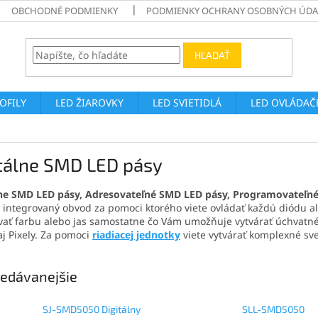
OBCHODNÉ PODMIENKY
PODMIENKY OCHRANY OSOBNÝCH ÚDA
HĽADAŤ
ROFILY
LED ŽIAROVKY
LED SVIETIDLÁ
LED OVLÁDAČE
itálne SMD LED pásy
lne SMD LED pásy, Adresovateľné SMD LED pásy, Programovateľn
integrovaný obvod za pomoci ktorého viete ovládať každú diódu a
ať farbu alebo jas samostatne čo Vám umožňuje vytvárať úchvatné
aj Pixely. Za pomoci
riadiacej jednotky
viete vytvárať komplexné sve
edávanejšie
SJ-SMD5050 Digitálny
SLL-SMD5050