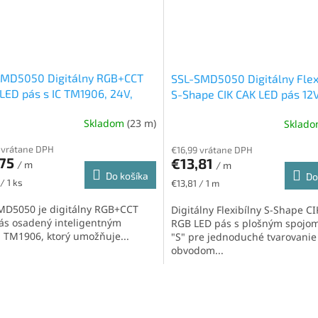
SMD5050 Digitálny RGB+CCT
SSL-SMD5050 Digitálny Flex
 LED pás s IC TM1906, 24V,
S-Shape CIK CAK LED pás 12V
, 22W/m, 60led/m, 10mm
10W/m, 60led/m, RGB, SK68
Skladom
(23 m)
Sklad
 vrátane DPH
€16,99 vrátane DPH
,75
€13,81
/ m
/ m
Do košíka
Do
ková
Jednotková
/ 1 ks
€13,81 / 1 m
cena:
MD5050 je digitálny RGB+CCT
Digitálny Flexibílny S-Shape C
ás osadený inteligentným
RGB LED pás s plošným spojom
 TM1906, ktorý umožňuje...
"S" pre jednoduché tvarovanie 
obvodom...
O
v
l