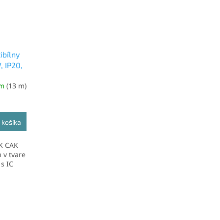
ibílny
, IP20,
13
om
(13 m)
 košíka
IK CAK
 v tvare
s IC