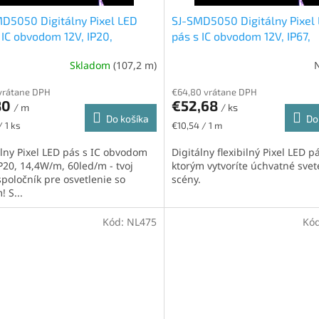
D5050 Digitálny Pixel LED
SJ-SMD5050 Digitálny Pixel
 IC obvodom 12V, IP20,
pás s IC obvodom 12V, IP67,
W/m, 60led/m, RGB
14,4W/m, 60led/m, RGB
Skladom
(107,2 m)
erné
tenie
vrátane DPH
€64,80 vrátane DPH
ktu
80
€52,68
/ m
/ ks
Do košíka
Do
ková
Jednotková
/ 1 ks
€10,54 / 1 m
cena:
álny Pixel LED pás s IC obvodom
Digitálny flexibilný Pixel LED p
ičiek.
IP20, 14,4W/m, 60led/m - tvoj
ktorým vytvoríte úchvatné svet
spoločník pre osvetlenie so
scény.
! S...
Kód:
NL475
Kó