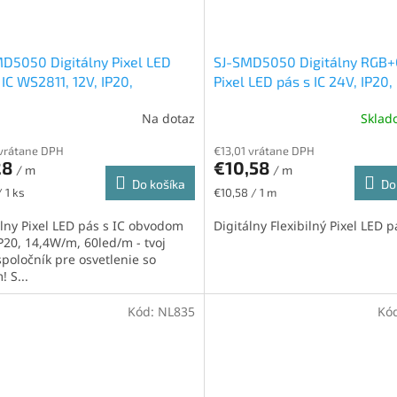
D5050 Digitálny Pixel LED
SJ-SMD5050 Digitálny RGB
 IC WS2811, 12V, IP20,
Pixel LED pás s IC 24V, IP20,
W/m, 60led/m, RGB
14,4W/m, 60led/m
Na dotaz
Skla
 vrátane DPH
€13,01 vrátane DPH
28
€10,58
/ m
/ m
Do košíka
Do
ková
Jednotková
 1 ks
€10,58 / 1 m
cena:
álny Pixel LED pás s IC obvodom
Digitálny Flexibilný Pixel LED p
IP20, 14,4W/m, 60led/m - tvoj
spoločník pre osvetlenie so
! S...
Kód:
NL835
Kó