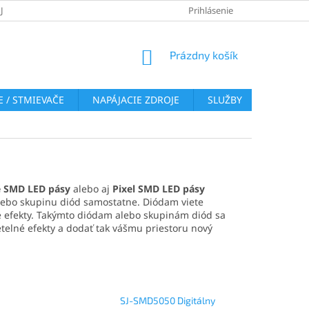
JOV
REKLAMAČNÝ PORIADOK
VRÁTENIE TOVARU
Prihlásenie
COOKI
NÁKUPNÝ
Prázdny košík
KOŠÍK
 / STMIEVAČE
NAPÁJACIE ZDROJE
SLUŽBY
BLOG
é SMD LED pásy
alebo aj
Pixel SMD LED pásy
lebo skupinu diód samostatne. Diódam viete
 efekty. Takýmto diódam alebo skupinám diód sa
telné efekty a dodať tak vášmu priestoru nový
SJ-SMD5050 Digitálny