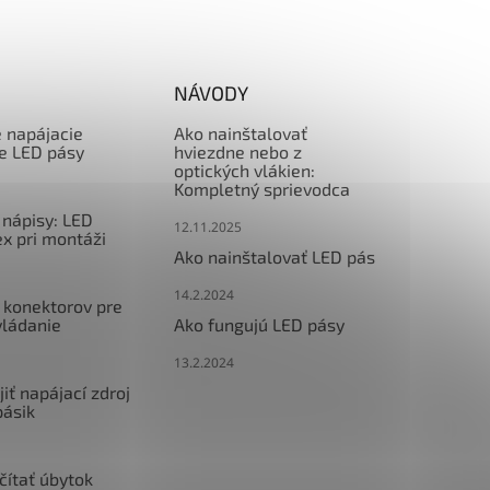
NÁVODY
e napájacie
Ako nainštalovať
re LED pásy
hviezdne nebo z
optických vlákien:
Kompletný sprievodca
nápisy: LED
12.11.2025
x pri montáži
Ako nainštalovať LED pás
14.2.2024
 konektorov pre
vládanie
Ako fungujú LED pásy
13.2.2024
iť napájací zdroj
pásik
čítať úbytok