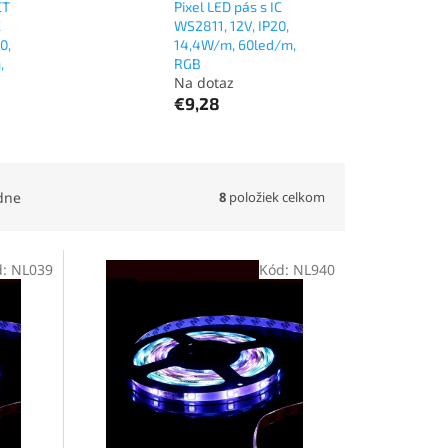
CT
Pixel LED pás s IC
C
WS2811, 12V, IP20,
0,
14,4W/m, 60led/m,
,
RGB
Na dotaz
€9,28
8
položiek celkom
dne
d:
NL039
Kód:
NL940