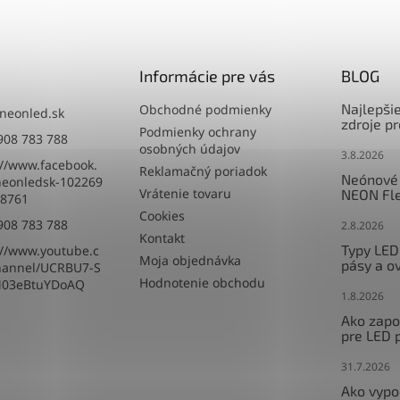
Informácie pre vás
BLOG
Najlepši
Obchodné podmienky
neonled.sk
zdroje p
Podmienky ochrany
908 783 788
osobných údajov
3.8.2026
://www.facebook.
Reklamačný poriadok
Neónové 
eonledsk-102269
Vrátenie tovaru
NEON Fle
8761
Cookies
908 783 788
2.8.2026
Kontakt
Typy LED
://www.youtube.c
Moja objednávka
pásy a o
hannel/UCRBU7-S
Hodnotenie obchodu
M03eBtuYDoAQ
1.8.2026
Ako zapoj
pre LED 
31.7.2026
Ako vypo