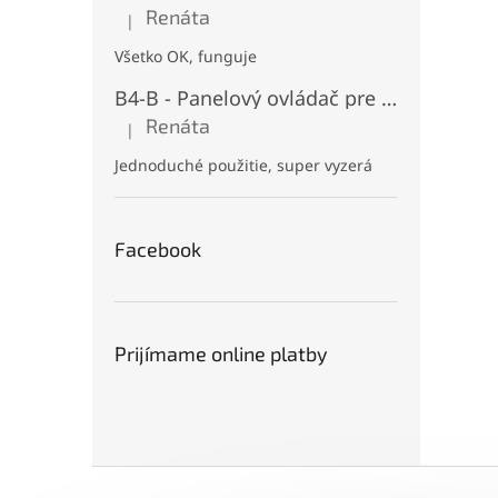
Renáta
|
Hodnotenie produktu je 5 z 5 hviezdičiek.
Všetko OK, funguje
B4-B - Panelový ovládač pre RGB+CCT LED, Čierny, Batériový 2xAAA (3V), Magnetický, RF 2,4GHz, 4 zóny
Renáta
|
Hodnotenie produktu je 5 z 5 hviezdičiek.
Jednoduché použitie, super vyzerá
Facebook
Prijímame online platby
Z