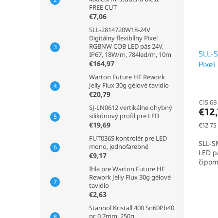
FREE CUT
€7,06
SLL-2814720W18-24V
Digitálny flexibílny Pixel
RGBNW COB LED pás 24V,
SLL-
IP67, 18W/m, 784led/m, 10m
€164,97
Pixel
IP20
Warton Future HF Rework
Jelly Flux 30g gélové tavidlo
€20,79
€15,68
SJ-LN0612 vertikálne ohybný
€12
silikónový profil pre LED
€19,69
Jednot
€12,75 
cena:
FUT036S kontrolér pre LED
SLL-S
mono, jednofarebné
LED p
€9,17
čipom
Ihla pre Warton Future HF
Rework Jelly Flux 30g gélové
tavidlo
€2,63
Stannol Kristall 400 Sn60Pb40
pr. 0,7mm, 250g