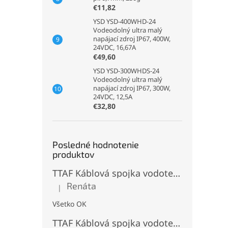
€11,82
YSD YSD-400WHD-24
Vodeodolný ultra malý
napájací zdroj IP67, 400W,
24VDC, 16,67A
€49,60
YSD YSD-300WHDS-24
Vodeodolný ultra malý
napájací zdroj IP67, 300W,
24VDC, 12,5A
€32,80
Posledné hodnotenie
produktov
TTAF Káblová spojka vodotesná IP68, Typu "T" , 3 pinová, 20A, 2,5mm², M20
Renáta
|
Hodnotenie produktu je 5 z 5 hviezdičiek.
Všetko OK
TTAF Káblová spojka vodotesná IP68, "I" Priama, 3 pinová, 20A, 2,5mm², M20