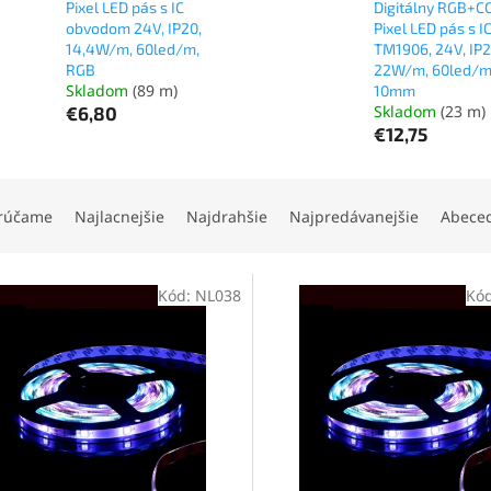
Pixel LED pás s IC
Digitálny RGB+C
obvodom 24V, IP20,
Pixel LED pás s I
14,4W/m, 60led/m,
TM1906, 24V, IP2
RGB
22W/m, 60led/m
Skladom
(89 m)
10mm
Skladom
(23 m)
€6,80
€12,75
rúčame
Najlacnejšie
Najdrahšie
Najpredávanejšie
Abece
Kód:
NL038
Kó