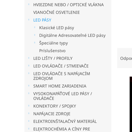
HVIEZDNE NEBO / OPTICKÉ VLÁKNA
VIANOČNÉ OSVETLENIE
LED PÁSY
Klasické LED pásy
Digitálne Adresovateľné LED pásy
Špeciálne typy
R
Príslušenstvo
a
LED LIŠTY / PROFILY
Odpo
d
LED OVLÁDAČE / STMIEVAČE
e
LED OVLÁDAČE S NAPÁJACÍM
V
n
ZDROJOM
ý
i
SMART HOME ZARIADENIA
p
e
VYSOKONAPÄŤOVÉ LED PÁSY /
i
p
OVLÁDAČE
s
r
KONEKTORY / SPOJKY
p
o
NAPÁJACIE ZDROJE
r
d
ELEKTROINŠTALAČNÝ MATERIÁL
o
u
d
k
ELEKTROCHÉMIA A CÍNY PRE