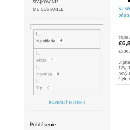
SPÁJKOVANIE
u
t
SJ-SM
k
o
METEOSTANICE
pás s
t
v
14,4
o
Priem
v
hodno
€8,36 
produ
Na sklade
6
€6,
je
5,0
Jednot
€6,80 
z
cena:
Akcia
0
5
Digit
hviezd
12V, 
nový 
Novinka
0
štýlom
Tip
0
ROZBALIŤ FILTER
Prihlásenie