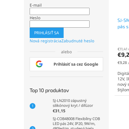
E-mail
Heslo
SJ-SM
pás s
14,4
PRIHLÁSIŤ SA
Nová registrácia
Zabudnuté heslo
€11,41
alebo
€9,
Jednot
€9,28 /
Prihlásiť sa cez Google
cena:
Digit
12V, 
nový 
štýlom
Top 10 produktov
SJ-LN2010 zápustný
silikónový kryt / difúzor
€31,15
SJ-COB48008 Flexibílny COB
LED pás 24V, IP20, 9W/m,
480led/m, studená biela,