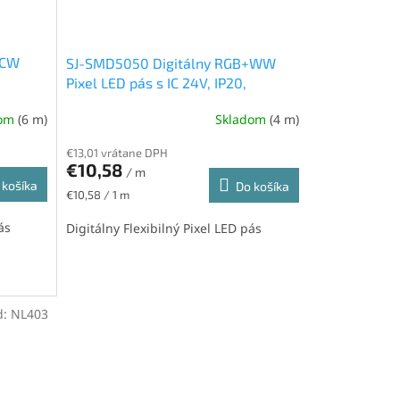
+CW
SJ-SMD5050 Digitálny RGB+WW
Pixel LED pás s IC 24V, IP20,
14,4W/m, 60led/m
dom
(6 m)
Skladom
(4 m)
€13,01 vrátane DPH
€10,58
/ m
 košíka
Do košíka
Jednotková
€10,58 / 1 m
cena:
ás
Digitálny Flexibilný Pixel LED pás
d:
NL403