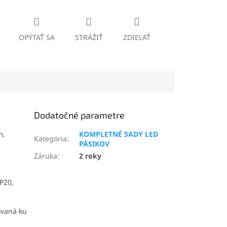
OPÝTAŤ SA
STRÁŽIŤ
ZDIEĽAŤ
Dodatočné parametre
m,
KOMPLETNÉ SADY LED
Kategória
:
PÁSIKOV
Záruka
:
2 roky
P20,
ovaná ku