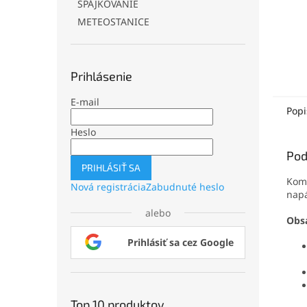
SPÁJKOVANIE
METEOSTANICE
Prihlásenie
E-mail
Popi
Heslo
Pod
PRIHLÁSIŤ SA
Komp
Nová registrácia
Zabudnuté heslo
napá
alebo
Obs
Prihlásiť sa cez Google
Top 10 produktov