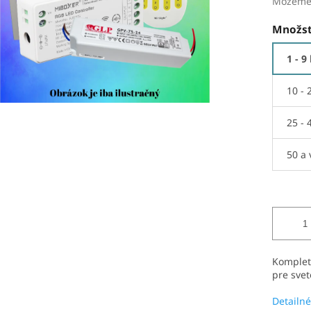
Môžeme 
Množst
1 - 9
10 - 
25 - 
50 a 
Komplet
pre svet
Detailné