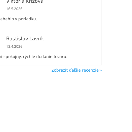
Viktória Križová
Hodnotenie obchodu je 5 z 5 hviezdičiek.
16.5.2026
rebehlo v poriadku.
Rastislav Lavrík
Hodnotenie obchodu je 5 z 5 hviezdičiek.
13.4.2026
i spokojný, rýchle dodanie tovaru.
Zobraziť ďalšie recenzie