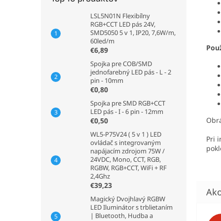
LSL5N01N Flexibílny
RGB+CCT LED pás 24V,
SMD5050 5 v 1, IP20, 7,6W/m,
60led/m
Použ
€6,89
Spojka pre COB/SMD
jednofarebný LED pás - L - 2
pin - 10mm
€0,80
Spojka pre SMD RGB+CCT
LED pás - I - 6 pin - 12mm
Obrá
€0,50
WL5-P75V24 ( 5 v 1 ) LED
Pri 
ovládač s integrovaným
pokl
napájacím zdrojom 75W /
24VDC, Mono, CCT, RGB,
RGBW, RGB+CCT, WiFi + RF
2,4Ghz
€39,23
Magický Dvojhlavý RGBW
LED Iluminátor s trblietaním
| Bluetooth, Hudba a