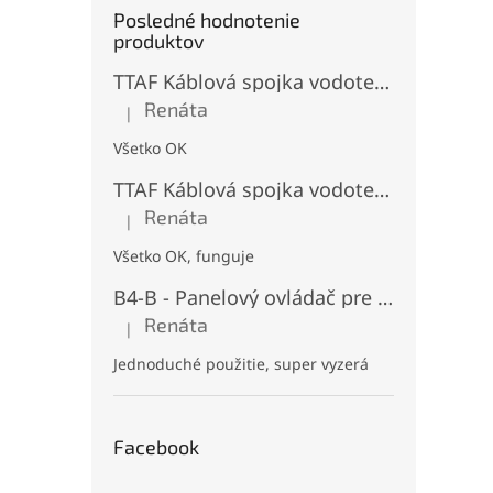
Posledné hodnotenie
produktov
TTAF Káblová spojka vodotesná IP68, Typu "T" , 3 pinová, 20A, 2,5mm², M20
Renáta
|
Hodnotenie produktu je 5 z 5 hviezdičiek.
Všetko OK
TTAF Káblová spojka vodotesná IP68, "I" Priama, 3 pinová, 20A, 2,5mm², M20
Renáta
|
Hodnotenie produktu je 5 z 5 hviezdičiek.
Všetko OK, funguje
B4-B - Panelový ovládač pre RGB+CCT LED, Čierny, Batériový 2xAAA (3V), Magnetický, RF 2,4GHz, 4 zóny
Renáta
|
Hodnotenie produktu je 5 z 5 hviezdičiek.
Jednoduché použitie, super vyzerá
Facebook