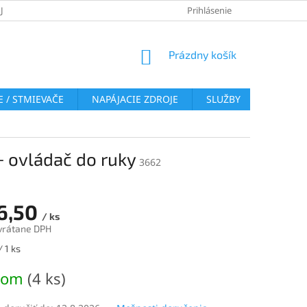
JOV
REKLAMAČNÝ PORIADOK
VRÁTENIE TOVARU
Prihlásenie
COOKI
NÁKUPNÝ
Prázdny košík
KOŠÍK
 / STMIEVAČE
NAPÁJACIE ZDROJE
SLUŽBY
BLOG
+ ovládač do ruky
3662
6,50
/ ks
vrátane DPH
ová
 1 ks
dom
(4 ks)