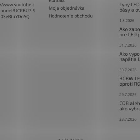
Kontakt
Typy LED
://www.youtube.c
Moja objednávka
pásy a o
hannel/UCRBU7-S
Hodnotenie obchodu
M03eBtuYDoAQ
1.8.2026
Ako zapoj
pre LED 
31.7.2026
Ako vypo
napätia 
30.7.2026
RGBW LED
oproti R
29.7.2026
COB aleb
ako vybr
28.7.2026