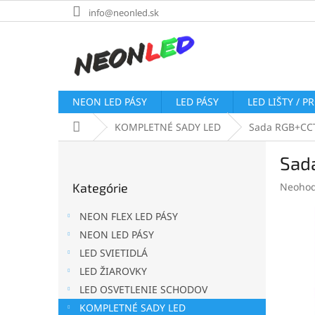
Prejsť
info@neonled.sk
na
obsah
NEON LED PÁSY
LED PÁSY
LED LIŠTY / P
Domov
KOMPLETNÉ SADY LED
Sada RGB+CCT 
B
Sada
o
Preskočiť
č
Prieme
Kategórie
Neohod
kategórie
n
hodnot
ý
produk
NEON FLEX LED PÁSY
p
je
NEON LED PÁSY
a
0,0
LED SVIETIDLÁ
z
n
5
e
LED ŽIAROVKY
hviezdi
l
LED OSVETLENIE SCHODOV
KOMPLETNÉ SADY LED