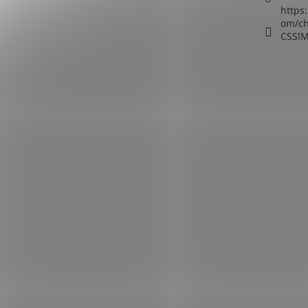
https
om/c
CSSl