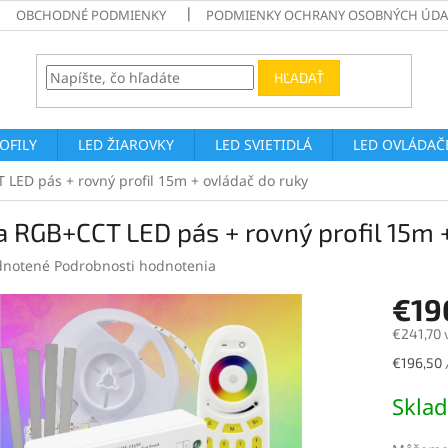
OBCHODNÉ PODMIENKY
PODMIENKY OCHRANY OSOBNÝCH ÚDA
HĽADAŤ
ROFILY
LED ŽIAROVKY
LED SVIETIDLÁ
LED OVLÁDAČE
LED pás + rovný profil 15m + ovládač do ruky
 RGB+CCT LED pás + rovný profil 15m 
rné
notené
Podrobnosti hodnotenia
enie
€19
tu
€241,70 
Jednotk
€196,50 /
cena:
čiek.
Skla