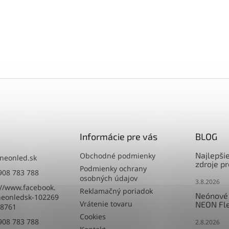
Informácie pre vás
BLOG
Najlepši
Obchodné podmienky
neonled.sk
zdroje p
Podmienky ochrany
908 783 788
osobných údajov
3.8.2026
://www.facebook.
Reklamačný poriadok
Neónové 
eonledsk-102269
Vrátenie tovaru
NEON Fle
8761
Cookies
908 783 788
2.8.2026