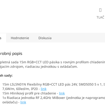
TLAČ
s
Hodnotenie
Diskusia
robný popis
letná sada 15m RGB+CCT LED pásika s rovným profilom chladení
jacím zdrojom, riadiacou jednotkou s ovládačom.
ah sady:
15m
LSL5N01N Flexibílny RGB+CCT LED pás 24V, SMD5050 5 v 1, I
7,6W/m, 60led/m,
IP20 -
link
15m Hliníkový profil pre chladenie -
link
1x Riadiaca jednotka RF 2,4GHz MiBoxer (jednotka je naprogram
ovládaču) -
link