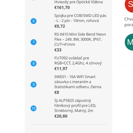
Hviezdy pre Optické Vlákna
€161,70
Spojka pre COB/SMD LED pás
Chvá
- L - 2 pin - 10mm, rohová
pora
€0,72
RS-0410 Mini Side Bend Neon
Flex – 24V, 8W, 3000K, IP67,
CUT=41mm
€33
FUT092 ovládač pre
RGB+CCT, 2,4Ghz, 4 zónový
€11,97
SWE01 - 16A WiFi Smart
zásuvka s meraním a
štatistikami odberu, čierna
€8
SJ-ALP5825 zápustný
hliníkový profil pre LED,
Strieborný, Matný, 2m
€20,80