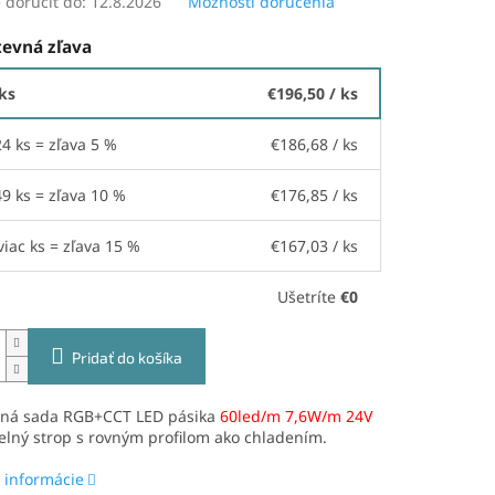
doručiť do:
12.8.2026
Možnosti doručenia
evná zľava
 ks
€196,50
/ ks
24 ks = zľava 5 %
€186,68
/ ks
49 ks = zľava 10 %
€176,85
/ ks
viac ks = zľava 15 %
€167,03
/ ks
Ušetríte
€0
Pridať do košíka
ná sada RGB+CCT LED pásika
60led/m 7,6W/m 24V
elný strop s rovným profilom ako chladením.
 informácie