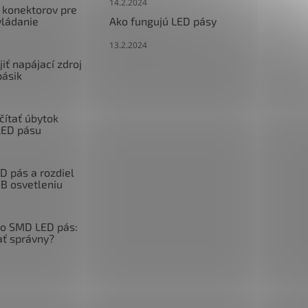
14.2.2024
 konektorov pre
vládanie
Ako fungujú LED pásy
13.2.2024
iť napájací zdroj
pásik
čítať úbytok
LED pásu
 pás a rozdiel
GB osvetleniu
o SMD LED pás:
ať správny?