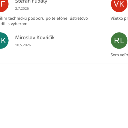
Stefan Fudaly
SF
VK
Hodnotenie obchodu je 5 z 5 hviezdičiek.
2.7.2026
lim technickú podporu po telefóne, ústretovo
Všetko p
dili s výberom.
Miroslav Kováčik
MK
RL
Hodnotenie obchodu je 5 z 5 hviezdičiek.
10.5.2026
Som veľm