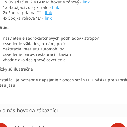
1x Ovládač RF 2,4 GHz Miboxer 4 zónový -
link
1x Napájací zdroj / trafo -
link
2x Spojka priama "I" -
link
4x Spojka rohová "L" -
link
itie:
nasvietenie sadrokartónových podhľadov / stropov
osvetlenie výkladov, reklám, políc
dekorácia interiéru automobilov
osvetlenie barov, reštaurácií, kaviarní
vhodné ako designové osvetlenie
zky sú ilustračné
inštalácii je potrebné napájanie z oboch strán LED pásika pre zabr
esu jasu.