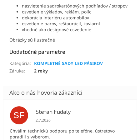
nasvietenie sadrokartónových podhľadov / stropov
osvetlenie výkladov, reklám, políc
dekorácia interiéru automobilov
osvetlenie barov, reštaurácií, kaviarní
vhodné ako designové osvetlenie
Obrázky sú ilustračné
Dodatočné parametre
Kategória
:
KOMPLETNÉ SADY LED PÁSIKOV
Záruka
:
2 roky
Stefan Fudaly
SF
Hodnotenie obchodu je 5 z 5 hviezdičiek.
2.7.2026
Chválim technickú podporu po telefóne, ústretovo
poradili s výberom.