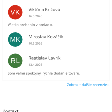
Viktória Križová
VK
Hodnotenie obchodu je 5 z 5 hviezdičiek.
16.5.2026
Všetko prebehlo v poriadku.
Miroslav Kováčik
MK
Hodnotenie obchodu je 5 z 5 hviezdičiek.
10.5.2026
Rastislav Lavrík
RL
Hodnotenie obchodu je 5 z 5 hviezdičiek.
13.4.2026
Som veľmi spokojný, rýchle dodanie tovaru.
Zobraziť ďalšie recenzie
Z
á
p
ä
Kontakt