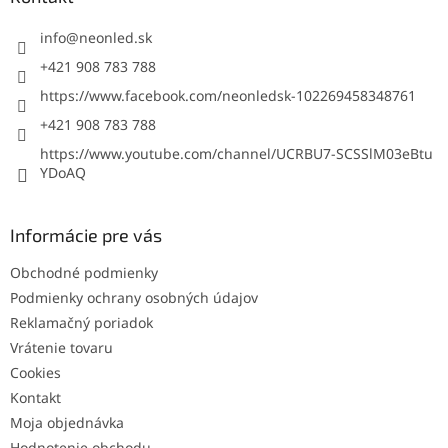
t
i
info
@
neonled.sk
e
+421 908 783 788
https://www.facebook.com/neonledsk-102269458348761
+421 908 783 788
https://www.youtube.com/channel/UCRBU7-SCSSlM03eBtu
YDoAQ
Informácie pre vás
Obchodné podmienky
Podmienky ochrany osobných údajov
Reklamačný poriadok
Vrátenie tovaru
Cookies
Kontakt
Moja objednávka
Hodnotenie obchodu