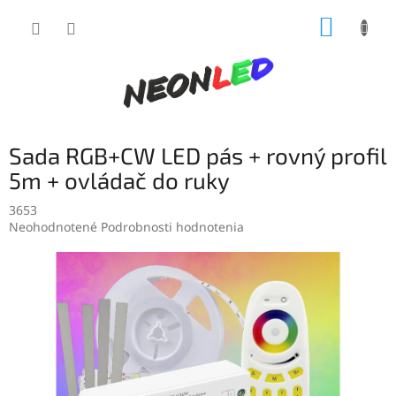
Prejsť
NÁKUP
na
obsah
KOŠÍK
Sada RGB+CW LED pás + rovný profil
5m + ovládač do ruky
3653
Priemerné
Neohodnotené
Podrobnosti hodnotenia
hodnotenie
produktu
je
0,0
z
5
hviezdičiek.