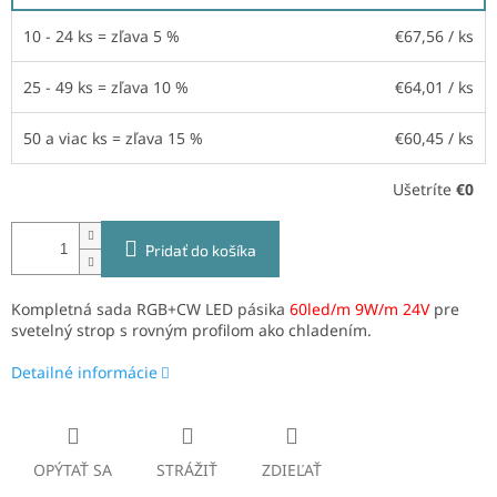
10 - 24 ks = zľava 5 %
€67,56
/ ks
25 - 49 ks = zľava 10 %
€64,01
/ ks
50 a viac ks = zľava 15 %
€60,45
/ ks
Ušetríte
€0
Pridať do košíka
Kompletná sada RGB+CW LED pásika
60led/m 9W/m 24V
pre
svetelný strop s rovným profilom ako chladením.
Detailné informácie
OPÝTAŤ SA
STRÁŽIŤ
ZDIEĽAŤ