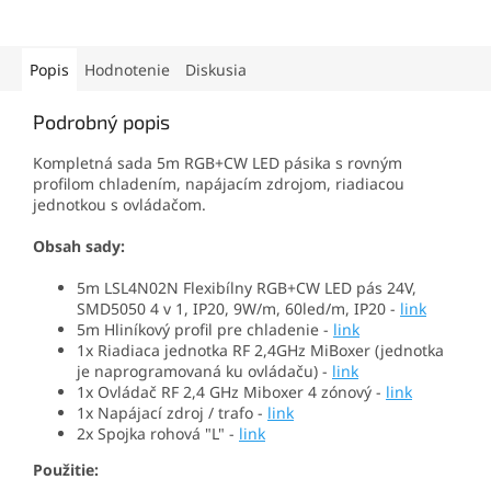
Popis
Hodnotenie
Diskusia
Podrobný popis
Kompletná sada 5m RGB+CW LED pásika s rovným
profilom chladením, napájacím zdrojom, riadiacou
jednotkou s ovládačom.
Obsah sady:
5m
LSL4N02N Flexibílny RGB+CW LED pás 24V,
SMD5050 4 v 1, IP20, 9W/m, 60led/m
, IP20 -
link
5m Hliníkový profil pre chladenie -
link
1x Riadiaca jednotka RF 2,4GHz MiBoxer (jednotka
je naprogramovaná ku ovládaču) -
link
1x Ovládač RF 2,4 GHz Miboxer 4 zónový -
link
1x Napájací zdroj / trafo -
link
2x Spojka rohová "L" -
link
Použitie: