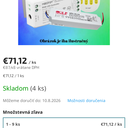
€71,12
/ ks
€87,48 vrátane DPH
Jednotková
€71,12 / 1 ks
cena:
Skladom
(4 ks)
Môžeme doručiť do:
10.8.2026
Možnosti doručenia
Množstevná zľava
1 - 9 ks
€71,12
/ ks