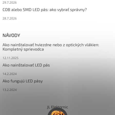
29.7.2026
COB alebo SMD LED pás: ako vybrať správny?
28.7.2026
NÁVODY
Ako nainštalovať hviezdne nebo z optických vlákien:
Kompletný sprievodca
12.11.2025
Ako nainštalovať LED pás
14.2.2024
Ako fungujú LED pásy
13.2.2024
JL Elektornic