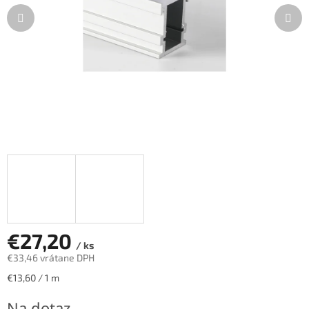
€27,20
/ ks
€33,46 vrátane DPH
Jednotková
€13,60 / 1 m
cena:
Na dotaz