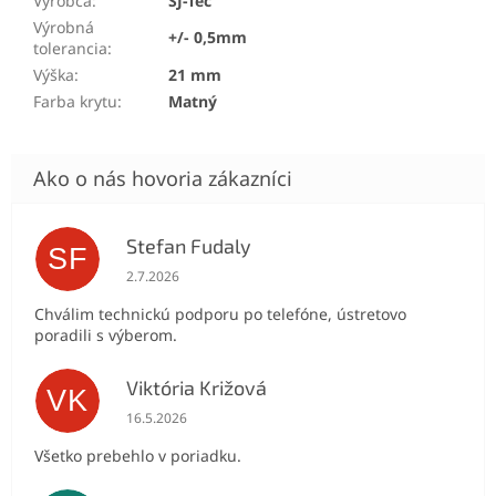
Výrobca
:
SJ-Tec
Výrobná
+/- 0,5mm
tolerancia
:
Výška
:
21 mm
Farba krytu
:
Matný
Stefan Fudaly
SF
Hodnotenie obchodu je 5 z 5 hviezdičiek.
2.7.2026
Chválim technickú podporu po telefóne, ústretovo
poradili s výberom.
Viktória Križová
VK
Hodnotenie obchodu je 5 z 5 hviezdičiek.
16.5.2026
Všetko prebehlo v poriadku.