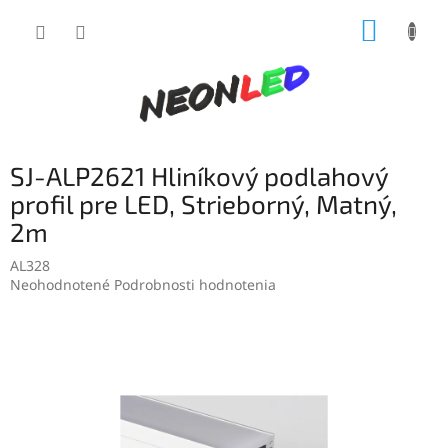
Prejsť
NÁKUP
na
obsah
KOŠÍK
SJ-ALP2621 Hliníkový podlahový
profil pre LED, Strieborný, Matný,
2m
AL328
Priemerné
Neohodnotené
Podrobnosti hodnotenia
hodnotenie
produktu
je
0,0
z
5
hviezdičiek.