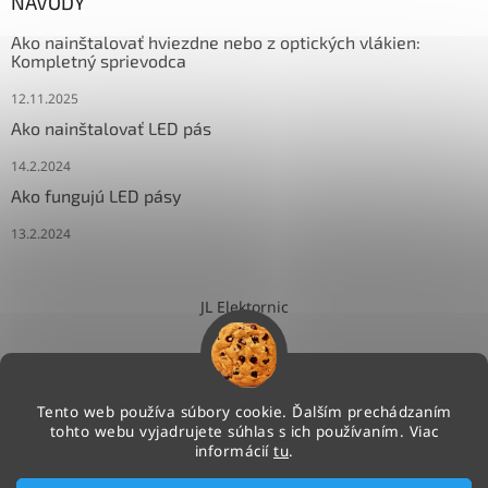
NÁVODY
Ako nainštalovať hviezdne nebo z optických vlákien:
Kompletný sprievodca
12.11.2025
Ako nainštalovať LED pás
14.2.2024
Ako fungujú LED pásy
13.2.2024
JL Elektornic
Tento web používa súbory cookie. Ďalším prechádzaním
tohto webu vyjadrujete súhlas s ich používaním. Viac
Vytvoril Shoptet
informácií
tu
.