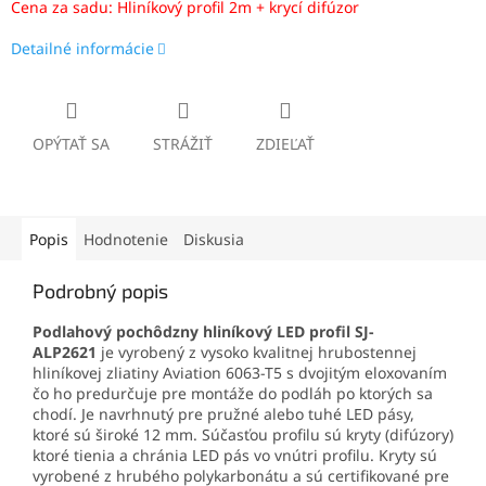
Cena za sadu: Hliníkový profil 2m + krycí difúzor
Detailné informácie
OPÝTAŤ SA
STRÁŽIŤ
ZDIEĽAŤ
Popis
Hodnotenie
Diskusia
Podrobný popis
Podlahový pochôdzny hliník
ový LED profil SJ-
ALP2621
je vyrobený z vysoko kvalitnej hrubostennej
hliníkovej zliatiny Aviation 6063-T5 s dvojitým eloxovaním
čo ho predurčuje pre montáže do podláh po ktorých sa
chodí. Je navrhnutý pre pružné alebo tuhé LED pásy,
ktoré sú široké 12 mm. Súčasťou profilu sú kryty (difúzory)
ktoré tienia a chránia LED pás vo vnútri profilu. Kryty sú
vyrobené z hrubého polykarbonátu a sú certifikované pre