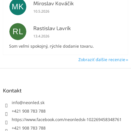
Miroslav Kováčik
MK
Hodnotenie obchodu je 5 z 5 hviezdičiek.
10.5.2026
Rastislav Lavrík
RL
Hodnotenie obchodu je 5 z 5 hviezdičiek.
13.4.2026
Som veľmi spokojný, rýchle dodanie tovaru.
Zobraziť ďalšie recenzie
Z
á
p
ä
Kontakt
t
i
info
@
neonled.sk
e
+421 908 783 788
https://www.facebook.com/neonledsk-102269458348761
+421 908 783 788