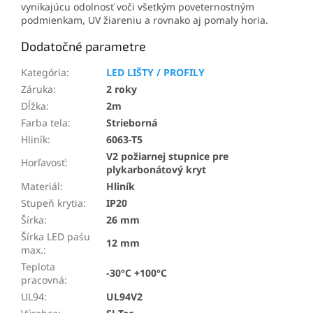
vynikajúcu odolnosť voči všetkým poveternostným
podmienkam, UV žiareniu a rovnako aj pomaly horia.
Dodatočné parametre
Kategória
:
LED LIŠTY / PROFILY
Záruka
:
2 roky
Dĺžka
:
2m
Farba tela
:
Strieborná
Hliník
:
6063-T5
V2 požiarnej stupnice pre
Horľavosť
:
plykarbonátový kryt
Materiál
:
Hliník
Stupeň krytia
:
IP20
Šírka
:
26 mm
Šírka LED paśu
12 mm
max.
:
Teplota
-30°C +100°C
pracovná
:
UL94
:
UL94V2