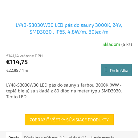
LY48-S3030W30 LED pás do sauny 3000K, 24V,
SMD3030 , IP65, 4,8W/m, 80led/m
Skladom
(6 ks)
€141,14 vrátane DPH
€114,75
Jednotková
€22,95 / 1 m
Do košíka
cena:
LY48-S3030W30 LED pás do sauny s farbou 3000K (WW -
teplá biela) sa skladá z 80 diód na meter typu SMD3030.
Tento LED...
ZOBRAZIŤ VŠETKY SÚVISIACE PRODUKTY
Popis
Súvisiace súbory (1)
Videá (1)
Hodnotenie