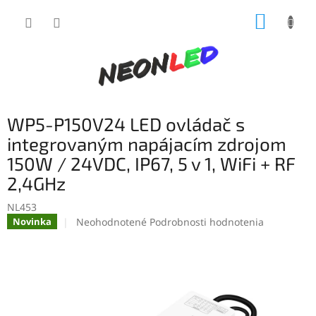
Prejsť
NÁKUP
na
obsah
KOŠÍK
WP5-P150V24 LED ovládač s
integrovaným napájacím zdrojom
150W / 24VDC, IP67, 5 v 1, WiFi + RF
2,4GHz
NL453
Priemerné
Neohodnotené
Podrobnosti hodnotenia
Novinka
hodnotenie
produktu
je
0,0
z
5
hviezdičiek.