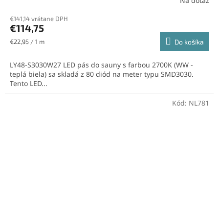
Na dotaz
€141,14 vrátane DPH
€114,75
Jednotková
€22,95 / 1 m
Do košíka
cena:
LY48-S3030W27 LED pás do sauny s farbou 2700K (WW -
teplá biela) sa skladá z 80 diód na meter typu SMD3030.
Tento LED...
Kód:
NL781