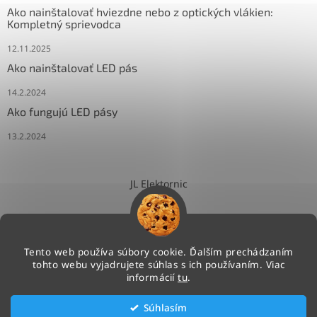
Ako nainštalovať hviezdne nebo z optických vlákien:
Kompletný sprievodca
12.11.2025
Ako nainštalovať LED pás
14.2.2024
Ako fungujú LED pásy
13.2.2024
JL Elektornic
Tento web používa súbory cookie. Ďalším prechádzaním
tohto webu vyjadrujete súhlas s ich používaním. Viac
Vytvoril Shoptet
informácií
tu
.
Súhlasím
Copyright 2026
NEONLED.SK
. Všetky práva vyhradené.