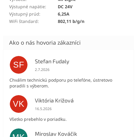
Výstupné napätie
:
DC 24V
Výstupný prúd
:
6,25A
WiFi štandard
:
802,11 b/g/n
Stefan Fudaly
SF
Hodnotenie obchodu je 5 z 5 hviezdičiek.
2.7.2026
Chválim technickú podporu po telefóne, ústretovo
poradili s výberom.
Viktória Križová
VK
Hodnotenie obchodu je 5 z 5 hviezdičiek.
16.5.2026
Všetko prebehlo v poriadku.
Miroslav Kováčik