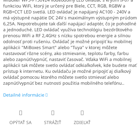
funkciou WiFi, ktorý je určený pre Biele, CCT, RGB, RGBW a
RGB+CCT LED svetlá. LED ovládač je napájaný AC100 - 240V a
má výstupné napätie DC 24V s maximálnym výstupným prúdom
6,25A. Nepotrebujete tak ďalší napájací adaptér, čo je pohodlné
a jednoduché. LED ovládač využíva technológiu bezdrôtového
prenosu WiFi a RF 2,4GHz s nízku spotrebou energie a silnou
odolnosť proti rušeniu. Ovládač je možné pripojiť ku mobilnej
aplikácii "MiBoxes Smart" alebo "Tuya" v ktorej môžete
nastavovať rôzne scény, ako stmievanie, teplotu farby, farbu
alebo zapnúť/vypnúť, nastaviť časovač. Vďaka WiFi a mobilnej
aplikácii tak môžete svetlo ovládať odkiaľkoľvek, kde budete mať
prístup k internetu. Ku ovládaču je možné pripojiť aj diaľkový
ovládač pomocou ktorého môžete svetlo stmievať alebo
zapnúť/vypnúť bez nutnosti použitia mobilného telefónu..
Detailné informácie
OPÝTAŤ SA
STRÁŽIŤ
ZDIEĽAŤ