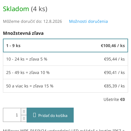
cena:
Skladom
(4 ks)
Môžeme doručiť do:
12.8.2026
Možnosti doručenia
Množstevná zľava
1 - 9 ks
€100,46
/ ks
10 - 24 ks = zľava 5 %
€95,44
/ ks
25 - 49 ks = zľava 10 %
€90,41
/ ks
50 a viac ks = zľava 15 %
€85,39
/ ks
Ušetríte
€0
Pridať do košíka
MiBoxer WP5-P150V24 vodeodolný LED ovládač s krytím IP67 a