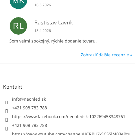
MK
Hodnotenie obchodu je 5 z 5 hviezdičiek.
10.5.2026
Rastislav Lavrík
RL
Hodnotenie obchodu je 5 z 5 hviezdičiek.
13.4.2026
Som veľmi spokojný, rýchle dodanie tovaru.
Zobraziť ďalšie recenzie
Z
á
p
ä
Kontakt
t
i
info
@
neonled.sk
e
+421 908 783 788
https://www.facebook.com/neonledsk-102269458348761
+421 908 783 788
https://www.youtube.com/channel/UCRBU7-SCSSlM03eBtu