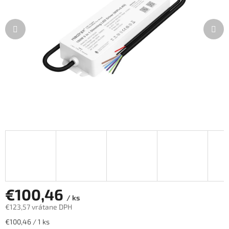
€100,46
/ ks
€123,57 vrátane DPH
Jednotková
€100,46 / 1 ks