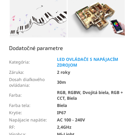
Dodatočné parametre
LED OVLÁDAČE S NAPÁJACÍM
Kategória
:
ZDROJOM
Záruka
:
2 roky
Dosah diaľkového
30m
ovládania
:
RGB, RGBW, Dvojitá biela, RGB +
Farba
:
CCT, Biela
Farba tela
:
Biela
Krytie
:
IP67
Napájacie napätie
:
AC 100 - 240V
RF
:
2,4GHz
Výrobca
:
Mi-Light