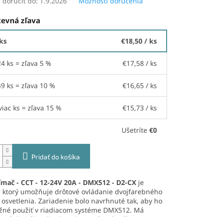
doručiť do:
1.9.2026
Možnosti doručenia
evná zľava
 ks
€18,50
/ ks
24 ks = zľava 5 %
€17,58
/ ks
49 ks = zľava 10 %
€16,65
/ ks
viac ks = zľava 15 %
€15,73
/ ks
Ušetríte
€0
Pridať do košíka
ímač - CCT - 12-24V 20A - DMX512 - D2-CX
je
, ktorý umožňuje drôtové ovládanie dvojfarebného
osvetlenia. Zariadenie bolo navrhnuté tak, aby ho
žné použiť v riadiacom systéme DMX512. Má