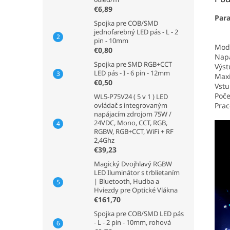
€6,89
Par
Spojka pre COB/SMD
jednofarebný LED pás - L - 2
pin - 10mm
Mode
€0,80
Napá
Spojka pre SMD RGB+CCT
Výst
LED pás - I - 6 pin - 12mm
Maxi
€0,50
Vstu
Poče
WL5-P75V24 ( 5 v 1 ) LED
Prac
ovládač s integrovaným
napájacím zdrojom 75W /
24VDC, Mono, CCT, RGB,
RGBW, RGB+CCT, WiFi + RF
2,4Ghz
€39,23
Magický Dvojhlavý RGBW
LED Iluminátor s trblietaním
| Bluetooth, Hudba a
Hviezdy pre Optické Vlákna
€161,70
Spojka pre COB/SMD LED pás
- L - 2 pin - 10mm, rohová