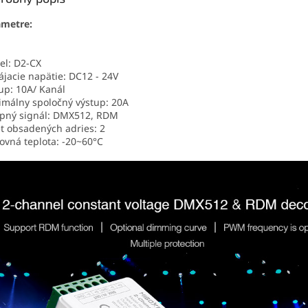
ametre:
l: D2-CX
jacie napätie:
DC12 - 24V
up: 10A/ Kanál
málny spoločný výstup: 20A
pný signál: DMX512, RDM
t obsadených adries: 2
ovná teplota: -20~60°C