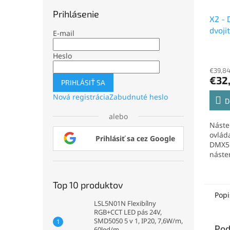
Prihlásenie
X2 - 
dvoji
E-mail
2,4GH
Heslo
€39,84
€32
PRIHLÁSIŤ SA
Nová registrácia
Zabudnuté heslo
D
alebo
Náste
ovláda
Prihlásiť sa cez Google
DMX51
náste
umožň
Top 10 produktov
Popi
LSL5N01N Flexibílny
RGB+CCT LED pás 24V,
SMD5050 5 v 1, IP20, 7,6W/m,
Pod
60led/m