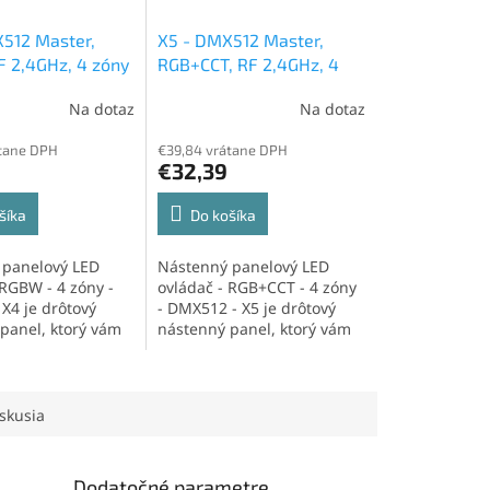
512 Master,
X5 - DMX512 Master,
 2,4GHz, 4 zóny
RGB+CCT, RF 2,4GHz, 4
zóny
Na dotaz
Na dotaz
tane DPH
€39,84 vrátane DPH
€32,39
šíka
Do košíka
 panelový LED
Nástenný panelový LED
 RGBW - 4 zóny -
ovládač - RGB+CCT - 4 zóny
X4 je drôtový
- DMX512 - X5 je drôtový
panel, ktorý vám
nástenný panel, ktorý vám
spravovať...
umožňuje...
skusia
Dodatočné parametre