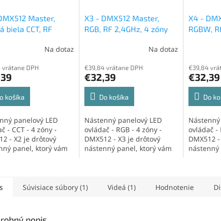
DMX512 Master,
X3 - DMX512 Master,
X4 - DMX
tá biela CCT, RF
RGB, RF 2,4GHz, 4 zóny
RGBW, RF
z, 4 zóny
Na dotaz
Na dotaz
 vrátane DPH
€39,84 vrátane DPH
€39,84 vrá
,39
€32,39
€32,39
o košíka
Do košíka
Do ko
nný panelový LED
Nástenný panelový LED
Nástenný
č - CCT - 4 zóny -
ovládač - RGB - 4 zóny -
ovládač -
2 - X2 je drôtový
DMX512 - X3 je drôtový
DMX512 - 
nný panel, ktorý vám
nástenný panel, ktorý vám
nástenný 
uje spravovať...
umožňuje spravovať...
umožňuje 
s
Súvisiace súbory (1)
Videá (1)
Hodnotenie
Di
robný popis