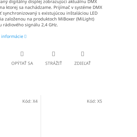
ný digitálny displej zobrazujúci aktuálnu DMX
 na ktorej sa nachádzame. Prijímač v systéme DMX
 synchronizovaný s existujúcou inštaláciou LED
ia založenou na produktoch MiBoxer (MiLight)
 rádiového signálu 2,4 GHz.
 informácie
OPÝTAŤ SA
STRÁŽIŤ
ZDIEĽAŤ
Kód:
X4
Kód:
X5