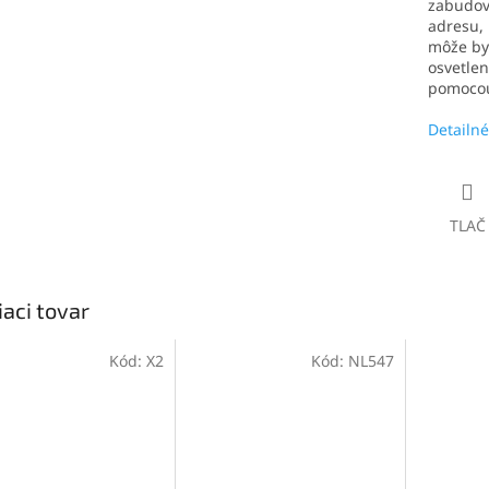
zabudova
adresu,
môže byť
osvetlen
pomocou
Detailné
TLAČ
iaci tovar
Kód:
X2
Kód:
NL547