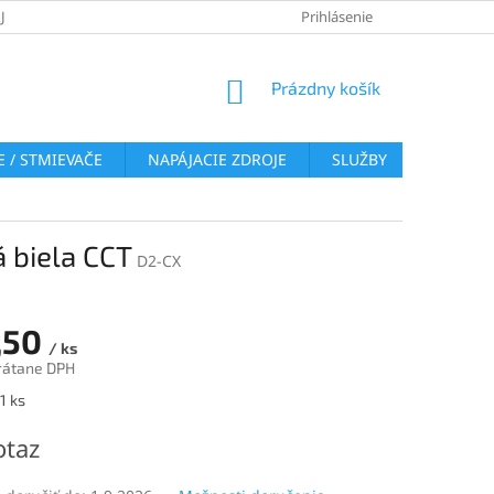
JOV
REKLAMAČNÝ PORIADOK
VRÁTENIE TOVARU
Prihlásenie
COOKI
NÁKUPNÝ
Prázdny košík
KOŠÍK
 / STMIEVAČE
NAPÁJACIE ZDROJE
SLUŽBY
BLOG
á biela CCT
D2-CX
,50
/ ks
rátane DPH
ová
1 ks
otaz