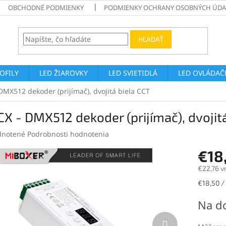
OBCHODNÉ PODMIENKY
PODMIENKY OCHRANY OSOBNÝCH ÚDA
HĽADAŤ
ROFILY
LED ŽIAROVKY
LED SVIETIDLÁ
LED OVLÁDAČE
DMX512 dekoder (prijímač), dvojitá biela CCT
X - DMX512 dekoder (prijímač), dvojit
rné
notené
Podrobnosti hodnotenia
enie
€18
tu
€22,76 v
Jednotk
€18,50 / 
cena:
čiek.
Na d