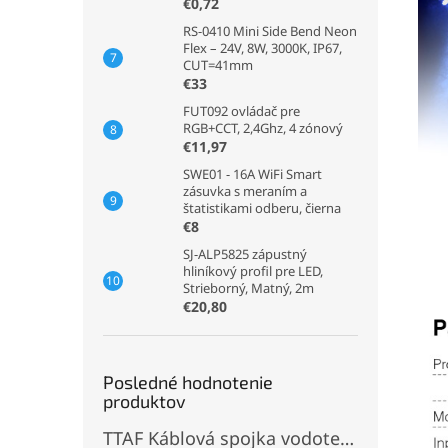
€0,72
RS-0410 Mini Side Bend Neon
Flex – 24V, 8W, 3000K, IP67,
CUT=41mm
€33
FUT092 ovládač pre
RGB+CCT, 2,4Ghz, 4 zónový
€11,97
SWE01 - 16A WiFi Smart
zásuvka s meraním a
štatistikami odberu, čierna
€8
SJ-ALP5825 zápustný
hliníkový profil pre LED,
Strieborný, Matný, 2m
€20,80
Posledné hodnotenie
produktov
TTAF Káblová spojka vodotesná IP68, Typu "T" , 3 pinová, 20A, 2,5mm², M20