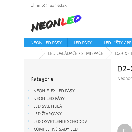
Prejsť
info@neonled.sk
na
obsah
NEON LED PÁSY
LED PÁSY
LED LIŠTY / P
Domov
LED OVLÁDAČE / STMIEVAČE
D2-CX - 
B
D2-C
o
Preskočiť
č
Prieme
Kategórie
Neohod
kategórie
n
hodnot
ý
produk
NEON FLEX LED PÁSY
p
je
NEON LED PÁSY
a
0,0
LED SVIETIDLÁ
z
n
5
e
LED ŽIAROVKY
hviezdi
l
LED OSVETLENIE SCHODOV
KOMPLETNÉ SADY LED