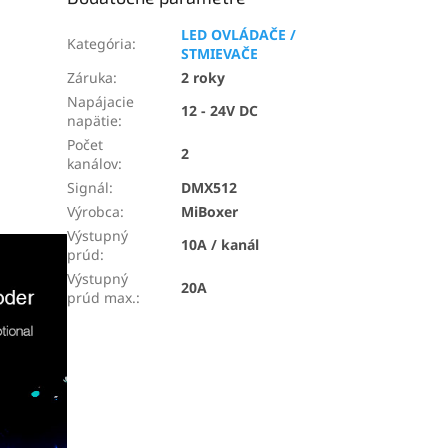
LED OVLÁDAČE /
Kategória
:
STMIEVAČE
Záruka
:
2 roky
Napájacie
12 - 24V DC
napätie
:
Počet
2
kanálov
:
Signál
:
DMX512
Výrobca
:
MiBoxer
Výstupný
10A / kanál
prúd
:
Výstupný
20A
prúd max.
: