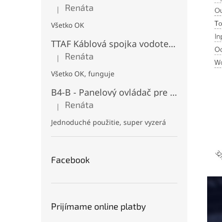
Renáta
|
Hodnotenie produktu je 5 z 5 hviezdičiek.
Všetko OK
TTAF Káblová spojka vodotesná IP68, "I" Priama, 3 pinová, 20A, 2,5mm², M20
Renáta
|
Hodnotenie produktu je 5 z 5 hviezdičiek.
Všetko OK, funguje
B4-B - Panelový ovládač pre RGB+CCT LED, Čierny, Batériový 2xAAA (3V), Magnetický, RF 2,4GHz, 4 zóny
Renáta
|
Hodnotenie produktu je 5 z 5 hviezdičiek.
Jednoduché použitie, super vyzerá
Facebook
Prijímame online platby