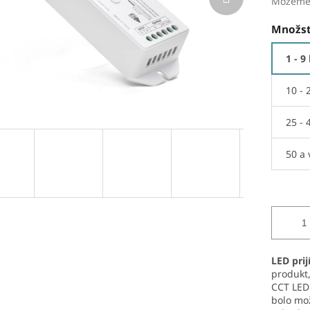
Môžeme 
Množst
1 - 9
10 - 
25 - 
50 a 
LED prij
produkt
CCT LED 
bolo mo