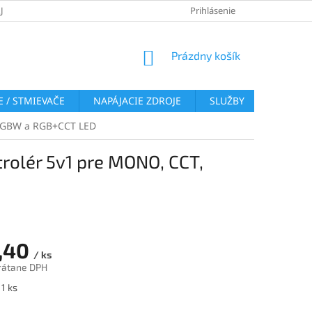
JOV
REKLAMAČNÝ PORIADOK
VRÁTENIE TOVARU
Prihlásenie
COOKI
NÁKUPNÝ
Prázdny košík
KOŠÍK
 / STMIEVAČE
NAPÁJACIE ZDROJE
SLUŽBY
BLOG
 RGBW a RGB+CCT LED
rolér 5v1 pre MONO, CCT,
,40
/ ks
rátane DPH
ová
1 ks