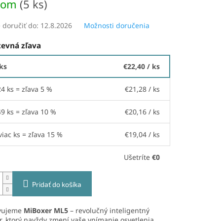
dom
(5 ks)
doručiť do:
12.8.2026
Možnosti doručenia
evná zľava
 ks
€22,40
/ ks
24 ks = zľava 5 %
€21,28
/ ks
49 ks = zľava 10 %
€20,16
/ ks
viac ks = zľava 15 %
€19,04
/ ks
Ušetríte
€0
Pridať do košíka
vujeme
MiBoxer ML5
– revolučný inteligentný
r, ktorý navždy zmení vaše vnímanie osvetlenia.