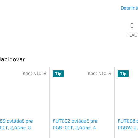
Detailné
TLAČ
iaci tovar
Kód:
NL058
Kód:
NL059
Tip
Tip
89 ovládač pre
FUT092 ovládač pre
FUT096 o
CT, 2,4Ghz, 8
RGB+CCT, 2,4Ghz, 4
RGBW, 2,
vý
zónový