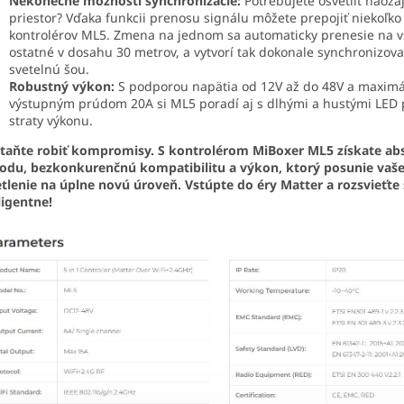
Nekonečné možnosti synchronizácie:
Potrebujete osvetliť naozaj
priestor? Vďaka funkcii prenosu signálu môžete prepojiť niekoľko
kontrolérov ML5. Zmena na jednom sa automaticky prenesie na v
ostatné v dosahu 30 metrov, a vytvorí tak dokonale synchronizov
svetelnú šou.
Robustný výkon:
S podporou napätia od 12V až do 48V a maxim
výstupným prúdom 20A si ML5 poradí aj s dlhými a hustými LED
straty výkonu.
taňte robiť kompromisy. S kontrolérom MiBoxer ML5 získate ab
odu, bezkonkurenčnú kompatibilitu a výkon, ktorý posunie vaš
tlenie na úplne novú úroveň. Vstúpte do éry Matter a rozsvieťte 
ligentne!