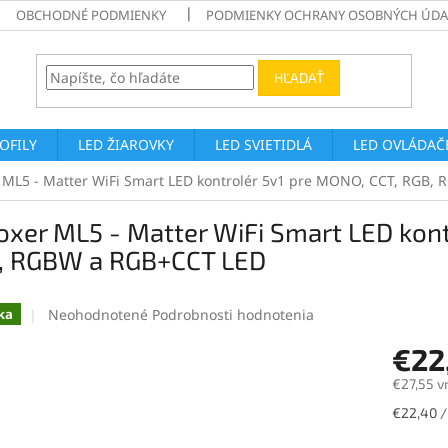
OBCHODNÉ PODMIENKY
PODMIENKY OCHRANY OSOBNÝCH ÚDA
HĽADAŤ
ROFILY
LED ŽIAROVKY
LED SVIETIDLÁ
LED OVLÁDAČE
 ML5 - Matter WiFi Smart LED kontrolér 5v1 pre MONO, CCT, RGB,
xer ML5 - Matter WiFi Smart LED kont
, RGBW a RGB+CCT LED
Priemerné
Neohodnotené
Podrobnosti hodnotenia
ka
hodnotenie
€22
produktu
je
€27,55 v
0,0
z
Jednotk
€22,40 / 
5
cena:
hviezdičiek.