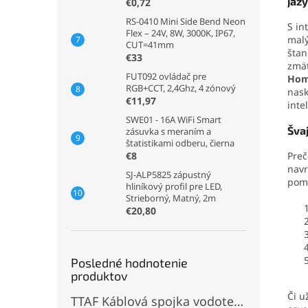
jaz
€0,72
RS-0410 Mini Side Bend Neon
S in
Flex – 24V, 8W, 3000K, IP67,
malý
CUT=41mm
šta
€33
zmät
FUT092 ovládač pre
Hom
RGB+CCT, 2,4Ghz, 4 zónový
nask
€11,97
inte
SWE01 - 16A WiFi Smart
Švaj
zásuvka s meraním a
štatistikami odberu, čierna
Preč
€8
navr
SJ-ALP5825 zápustný
pomo
hliníkový profil pre LED,
Strieborný, Matný, 2m
€20,80
Posledné hodnotenie
produktov
Či u
TTAF Káblová spojka vodotesná IP68, Typu "T" , 3 pinová, 20A, 2,5mm², M20