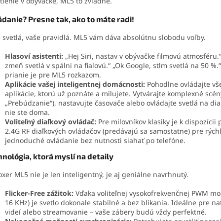
tlenie v obývačke, ML5 to zvládne.
ádanie? Presne tak, ako to máte radi!
 svetlá, vaše pravidlá. ML5 vám dáva absolútnu slobodu voľby.
Hlasoví asistenti:
„Hej Siri, nastav v obývačke filmovú atmosféru.“
zmeň svetlá v spálni na fialovú.“ „Ok Google, stlm svetlá na 50 %.
prianie je pre ML5 rozkazom.
Aplikácie vašej inteligentnej domácnosti:
Pohodlne ovládajte vš
aplikácie, ktorú už poznáte a milujete. Vytvárajte komplexné scén
„Prebúdzanie“), nastavujte časovače alebo ovládajte svetlá na dia
nie ste doma.
Voliteľný diaľkový ovládač:
Pre milovníkov klasiky je k dispozícii
2.4G RF diaľkových ovládačov (predávajú sa samostatne) pre rých
jednoduché ovládanie bez nutnosti siahať po telefóne.
nológia, ktorá myslí na detaily
xer ML5 nie je len inteligentný, je aj geniálne navrhnutý.
Flicker-Free zážitok:
Vďaka voliteľnej vysokofrekvenčnej PWM mod
16 KHz) je svetlo dokonale stabilné a bez blikania. Ideálne pre n
videí alebo streamovanie – vaše zábery budú vždy perfektné.