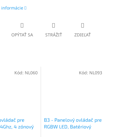
 informácie
OPÝTAŤ SA
STRÁŽIŤ
ZDIEĽAŤ
Kód:
NL060
Kód:
NL093
vládač pre
B3 - Panelový ovládač pre
4Ghz, 4 zónový
RGBW LED, Batériový
2xAAA (3V), Magnetický,