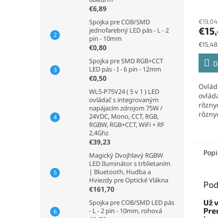
€6,89
€19,04
Spojka pre COB/SMD
€15
jednofarebný LED pás - L - 2
pin - 10mm
Jednot
€15,48 
€0,80
cena:
Spojka pre SMD RGB+CCT
D
LED pás - I - 6 pin - 12mm
€0,50
Ovlád
WL5-P75V24 ( 5 v 1 ) LED
ovláda
ovládač s integrovaným
rôzny
napájacím zdrojom 75W /
rôzny
24VDC, Mono, CCT, RGB,
ktoré 
RGBW, RGB+CCT, WiFi + RF
2,4Ghz
€39,23
Popi
Magický Dvojhlavý RGBW
LED Iluminátor s trblietaním
| Bluetooth, Hudba a
Hviezdy pre Optické Vlákna
Pod
€161,70
Už 
Spojka pre COB/SMD LED pás
Pre
- L - 2 pin - 10mm, rohová