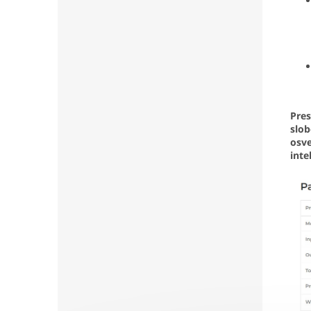
Pres
slob
osve
inte