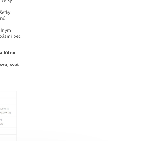
 veľký
šetky
anú
álnym
 pásmi bez
solútnu
e
svoj svet