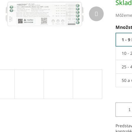
Skla
Môžeme 
Množst
1 - 9
10 - 
25 - 
50 a 
Predsta
kontrolé