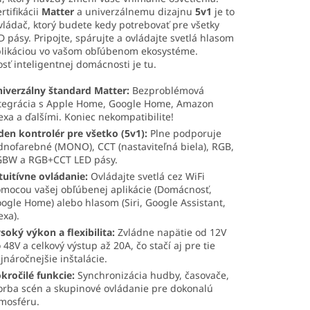
tifikácii
Matter
a univerzálnemu dizajnu
5v1
je to
vládač, ktorý budete kedy potrebovať pre všetky
D pásy. Pripojte, spárujte a ovládajte svetlá hlasom
plikáciou vo vašom obľúbenom ekosystéme.
ť inteligentnej domácnosti je tu.
iverzálny štandard Matter:
Bezproblémová
tegrácia s Apple Home, Google Home, Amazon
exa a ďalšími. Koniec nekompatibilite!
den kontrolér pre všetko (5v1):
Plne podporuje
dnofarebné (MONO), CCT (nastaviteľná biela), RGB,
BW a RGB+CCT LED pásy.
tuitívne ovládanie:
Ovládajte svetlá cez WiFi
mocou vašej obľúbenej aplikácie (Domácnosť,
ogle Home) alebo hlasom (Siri, Google Assistant,
exa).
soký výkon a flexibilita:
Zvládne napätie od 12V
 48V a celkový výstup až 20A, čo stačí aj pre tie
jnáročnejšie inštalácie.
kročilé funkcie:
Synchronizácia hudby, časovače,
orba scén a skupinové ovládanie pre dokonalú
mosféru.