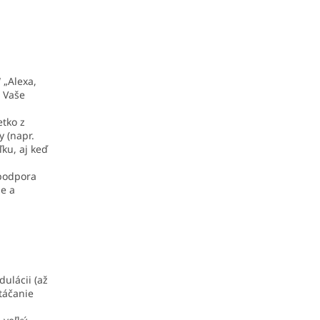
 „Alexa,
“ Vaše
etko z
y (napr.
ľku, aj keď
 podpora
le a
ulácii (až
atáčanie