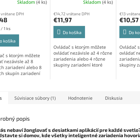
Skladom
(4 ks)
Skladom
(4 ks)
 vrátane DPH
€14,72 vrátane DPH
€13 vrátan
,48
€11,97
€10,57
ková
/ 1 ks
Do košíka
Do ko
o košíka
Ovládač s ktorým môžete
Ovládač s
ovládať nezávisle až 4 rôzne
ovládať n
ač s ktorým môžete
zariadenia alebo 4 rôzne
zariadeni
ť nezávisle až 8
skupiny zariadení ktoré
skupiny z
ch zariadení alebo 8
pracujú na...
pracujú na
ch skupín zariadení
pracujú na...
s
Súvisiace súbory (1)
Hodnotenie
Diskusia
robný popis
vás nebaví žonglovať s desiatkami aplikácií pre každé svetlo
dstavte si domov, kde všetky inteligentné zariadenia hovor