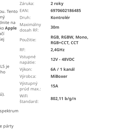
Záruka
:
2 roky
EAN
:
6970602186485
tou. Tento
čný
Druh
:
Kontrolér
dnite na
Maximálny
30m
ko
Apple
dosah RF
:
ačí
RGB, RGBW, Mono,
šej
Použitie
:
RGB+CCT, CCT
RF
:
2,4GHz
Vstupné
12V - 48VDC
napätie
:
L5 je
Výkon
:
6A / 1 kanál
cho
Výrobca
:
MiBoxer
Výstupný
15A
prúd max.
:
ú).
WiFi
802,11 b/g/n
štandard
:
é spektrum
e párty