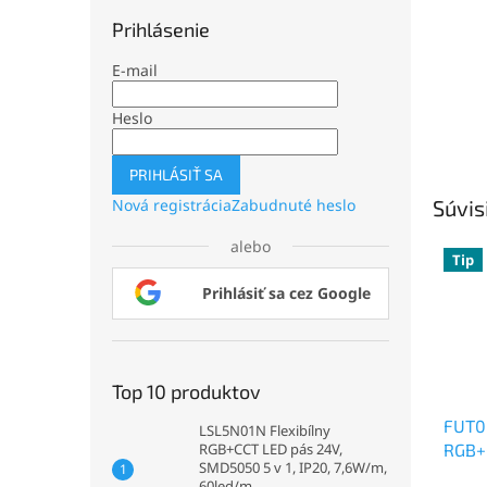
Prihlásenie
E-mail
Heslo
PRIHLÁSIŤ SA
Súvis
Nová registrácia
Zabudnuté heslo
alebo
Tip
Prihlásiť sa cez Google
Top 10 produktov
FUT0
LSL5N01N Flexibílny
RGB+C
RGB+CCT LED pás 24V,
SMD5050 5 v 1, IP20, 7,6W/m,
zóno
60led/m