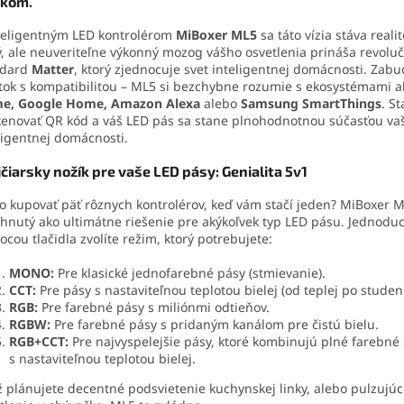
ykom.
teligentným LED kontrolérom
MiBoxer ML5
sa táto vízia stáva reali
, ale neuveriteľne výkonný mozog vášho osvetlenia prináša revolu
ndard
Matter
, ktorý zjednocuje svet inteligentnej domácnosti. Zabu
ok s kompatibilitou – ML5 si bezchybne rozumie s ekosystémami a
e, Google Home, Amazon Alexa
alebo
Samsung SmartThings
. St
enovať QR kód a váš LED pás sa stane plnohodnotnou súčasťou va
ligentnej domácnosti.
čiarsky nožík pre vaše LED pásy: Genialita 5v1
o kupovať päť rôznych kontrolérov, keď vám stačí jeden? MiBoxer M
hnutý ako ultimátne riešenie pre akýkoľvek typ LED pásu. Jednodu
cou tlačidla zvolíte režim, ktorý potrebujete:
MONO:
Pre klasické jednofarebné pásy (stmievanie).
CCT:
Pre pásy s nastaviteľnou teplotou bielej (od teplej po studen
RGB:
Pre farebné pásy s miliónmi odtieňov.
RGBW:
Pre farebné pásy s pridaným kanálom pre čistú bielu.
RGB+CCT:
Pre najvyspelejšie pásy, ktoré kombinujú plné farebn
s nastaviteľnou teplotou bielej.
ž plánujete decentné podsvietenie kuchynskej linky, alebo pulzujúc