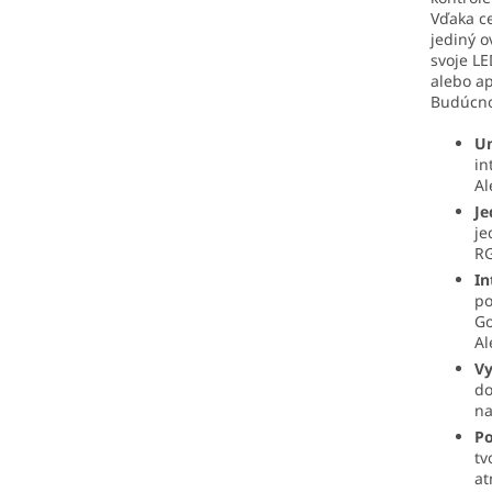
Vďaka cer
jediný o
svoje LE
alebo a
Budúcnos
Un
in
Al
Je
je
RG
In
po
Go
Al
Vy
do
na
Po
tv
at