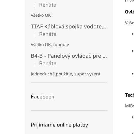
osve
Renáta
|
Hodnotenie produktu je 5 z 5 hviezdičiek.
Ovl
Všetko OK
Vaše
TTAF Káblová spojka vodotesná IP68, "I" Priama, 3 pinová, 20A, 2,5mm², M20
Renáta
|
Hodnotenie produktu je 5 z 5 hviezdičiek.
Všetko OK, funguje
B4-B - Panelový ovládač pre RGB+CCT LED, Čierny, Batériový 2xAAA (3V), Magnetický, RF 2,4GHz, 4 zóny
Renáta
|
Hodnotenie produktu je 5 z 5 hviezdičiek.
Jednoduché použitie, super vyzerá
Tech
Facebook
MiBo
Prijímame online platby