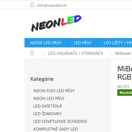
Prejsť
info@neonled.sk
na
obsah
NEON LED PÁSY
LED PÁSY
LED LIŠTY / P
Domov
LED OVLÁDAČE / STMIEVAČE
MiBoxer
B
MiBo
o
Preskočiť
č
RGB
Kategórie
kategórie
n
NL701
ý
NEON FLEX LED PÁSY
Novin
p
NEON LED PÁSY
a
LED SVIETIDLÁ
n
e
LED ŽIAROVKY
l
LED OSVETLENIE SCHODOV
KOMPLETNÉ SADY LED