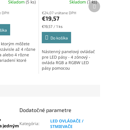
Skladom
(5 ks)
Skladom
(7 ks)
RF 2,4GHz, 4 zóny
Ďalší
produkt
e DPH
€24,07 vrátane DPH
€19,57
Jednotková
€19,57 / 1 ks
šíka
cena:
Do košíka
 ktorým môžete
ezávisle až 4 rôzne
Nástenný panelový ovládač
a alebo 4 rôzne
pre LED pásy - 4 zónový -
ariadení ktoré
ovláda RGB a RGBW LED
...
pásy pomocou
bezdrôtového signálu RF
2,4GHz...
Dodatočné parametre
?
LED OVLÁDAČE /
Kategória
:
ia jedným
STMIEVAČE