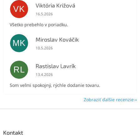
Viktória Križová
VK
Hodnotenie obchodu je 5 z 5 hviezdičiek.
16.5.2026
Všetko prebehlo v poriadku.
Miroslav Kováčik
MK
Hodnotenie obchodu je 5 z 5 hviezdičiek.
10.5.2026
Rastislav Lavrík
RL
Hodnotenie obchodu je 5 z 5 hviezdičiek.
13.4.2026
Som veľmi spokojný, rýchle dodanie tovaru.
Zobraziť ďalšie recenzie
Z
á
p
ä
Kontakt
t