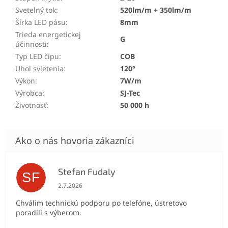
Svetelný tok
:
520lm/m + 350lm/m
Šírka LED pásu
:
8mm
Trieda energetickej
G
účinnosti
:
Typ LED čipu
:
COB
Uhol svietenia
:
120°
Výkon
:
7W/m
Výrobca
:
SJ-Tec
Životnosť
:
50 000 h
Stefan Fudaly
SF
Hodnotenie obchodu je 5 z 5 hviezdičiek.
2.7.2026
Chválim technickú podporu po telefóne, ústretovo
poradili s výberom.