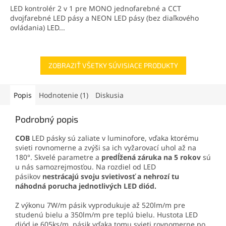
5
LED kontrolér 2 v 1 pre MONO jednofarebné a CCT
hviezdičiek.
dvojfarebné LED pásy a NEON LED pásy (bez diaľkového
ovládania) LED...
ZOBRAZIŤ VŠETKY SÚVISIACE PRODUKTY
Popis
Hodnotenie (1)
Diskusia
Podrobný popis
COB
LED pásky sú zaliate v luminofore, vďaka ktorému
svieti rovnomerne a zvýši sa ich vyžarovací uhol až na
180°. Skvelé parametre a
predĺžená záruka na 5 rokov
sú
u nás samozrejmosťou. Na rozdiel od LED
pásikov
nestrácajú svoju svietivosť a nehrozí tu
náhodná porucha jednotlivých LED diód.
Z výkonu 7W/m pásik vyprodukuje až 520lm/m pre
studenú bielu a 350lm/m pre teplú bielu. Hustota LED
diód je 605ks/m, pásik vďaka tomu svieti rovnomerne po