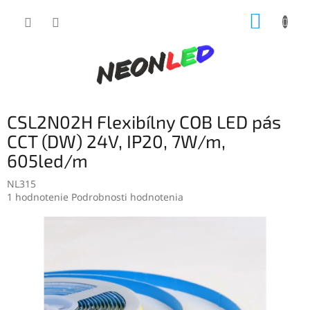
Prejsť
NÁKUP
na
obsah
KOŠÍK
CSL2N02H Flexibílny COB LED pás
CCT (DW) 24V, IP20, 7W/m,
605led/m
NL315
Priemerné
1 hodnotenie
Podrobnosti hodnotenia
hodnotenie
produktu
je
5,0
z
5
hviezdičiek.