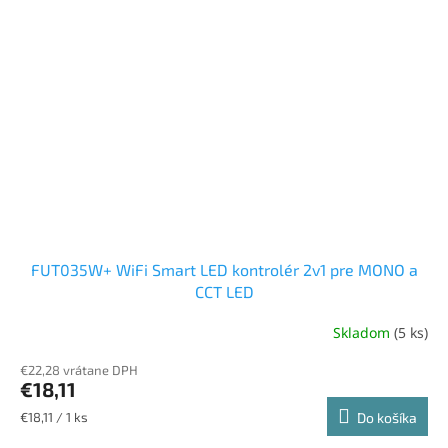
FUT035W+ WiFi Smart LED kontrolér 2v1 pre MONO a
CCT LED
Skladom
(5 ks)
Priemerné
hodnotenie
€22,28 vrátane DPH
produktu
€18,11
je
5,0
Jednotková
€18,11 / 1 ks
Do košíka
z
cena: