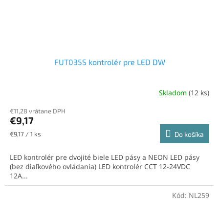
FUT035S kontrolér pre LED DW
Skladom
(12 ks)
€11,28 vrátane DPH
€9,17
Jednotková
€9,17 / 1 ks
Do košíka
cena:
LED kontrolér pre dvojité biele LED pásy a NEON LED pásy
(bez diaľkového ovládania) LED kontrolér CCT 12-24VDC
12A...
Kód:
NL259