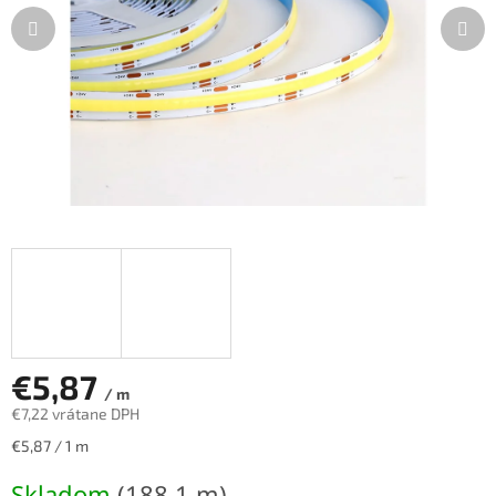
€5,87
/ m
€7,22 vrátane DPH
Jednotková
€5,87 / 1 m
cena:
Skladom
(188,1 m)