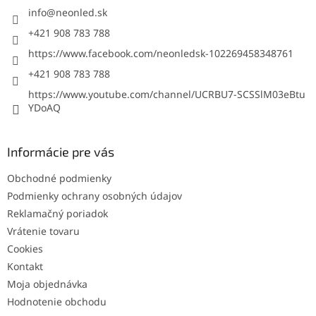
i
info
@
neonled.sk
e
+421 908 783 788
https://www.facebook.com/neonledsk-102269458348761
+421 908 783 788
https://www.youtube.com/channel/UCRBU7-SCSSlM03eBtu
YDoAQ
Informácie pre vás
Obchodné podmienky
Podmienky ochrany osobných údajov
Reklamačný poriadok
Vrátenie tovaru
Cookies
Kontakt
Moja objednávka
Hodnotenie obchodu