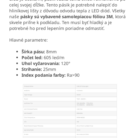
celej svojej dĺžke. Tento pásik je potrebné nalepiť do
hliníkovej lišty
z dôvodu odvodu tepla z LED diód. Všetky
naše
pásky sú vybavené samolepiacou fóliou 3M
, ktorá
skvele priľne k podkladu. Ten musí byť hladký a je
potrebné ho pred lepením poriadne odmastiť.
Hlavné parametre:
Šírka pásu:
8mm
Počet led:
605 led/m
Uhol vyžarovania:
120°
Strihanie:
25mm
Index podania farby:
Ra>90