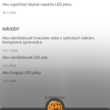
Ako vypočítať úbytok napätia LED pásu
30.7.2026
NÁVODY
Ako nainštalovať hviezdne nebo z optických vlákien:
Kompletný sprievodca
12.11.2025
Ako nainštalovať LED pás
14.2.2024
Ako fungujú LED pásy
13.2.2024
JL Elektornic