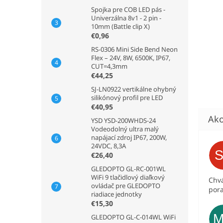
Spojka pre COB LED pás -
Univerzálna 8v1 - 2 pin -
10mm (Battle clip X)
€0,96
RS-0306 Mini Side Bend Neon
Flex – 24V, 8W, 6500K, IP67,
CUT=4,3mm
€44,25
SJ-LN0922 vertikálne ohybný
silikónový profil pre LED
€40,95
YSD YSD-200WHDS-24
Vodeodolný ultra malý
napájací zdroj IP67, 200W,
24VDC, 8,3A
€26,40
GLEDOPTO GL-RC-001WL
WiFi 9 tlačidlový diaľkový
Chvá
ovládač pre GLEDOPTO
pora
riadiace jednotky
€15,30
GLEDOPTO GL-C-014WL WiFi