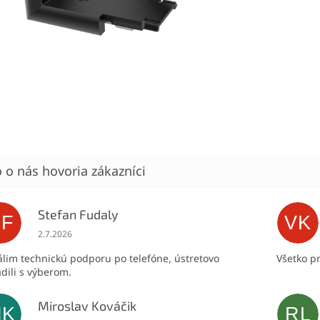
Stefan Fudaly
SF
VK
Hodnotenie obchodu je 5 z 5 hviezdičiek.
2.7.2026
lim technickú podporu po telefóne, ústretovo
Všetko p
dili s výberom.
Miroslav Kováčik
MK
RL