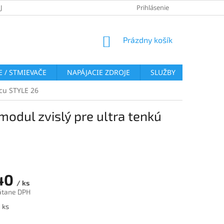
JOV
REKLAMAČNÝ PORIADOK
VRÁTENIE TOVARU
Prihlásenie
COOKI
NÁKUPNÝ
Prázdny košík
KOŠÍK
 / STMIEVAČE
NAPÁJACIE ZDROJE
SLUŽBY
BLOG
icu STYLE 26
odul zvislý pre ultra tenkú
40
/ ks
átane DPH
ová
 ks