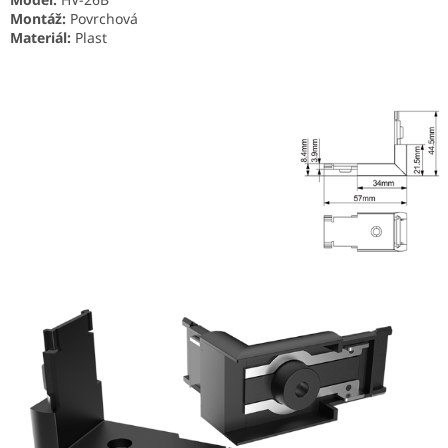
Montáž:
Povrchová
Materiál:
Plast