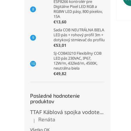
ESP8266 kontrolér pre
Digitálne Pixel LED RGB a
RGBW LED pásy, 800 pixelov,
15A
€13,60
Sada COB NEUTRÁLNA BIELA
LED pás + rohový profil 3m +
dotykový stmievač do profilu
€53,01
SJ-COB43210 Flexibílny COB
LED pás 230VAC, IP67,
12W/m, 432led/m, 4500K,
neutrálna biela
€49,82
Posledné hodnotenie
produktov
TTAF Káblová spojka vodotesná IP68, Typu "T" , 3 pinová, 20A, 2,5mm², M20
Renáta
|
Hodnotenie produktu je 5 z 5 hviezdičiek.
Všetko OK