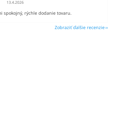
Hodnotenie obchodu je 5 z 5 hviezdičiek.
13.4.2026
i spokojný, rýchle dodanie tovaru.
Zobraziť ďalšie recenzie