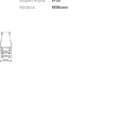
Stupeň krytia
:
IP20
Výrobca
:
MiBoxer