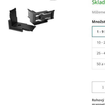
Skla
Môžeme 
Množst
1 - 9
10 - 
25 - 
50 a 
Rohový 
magneti