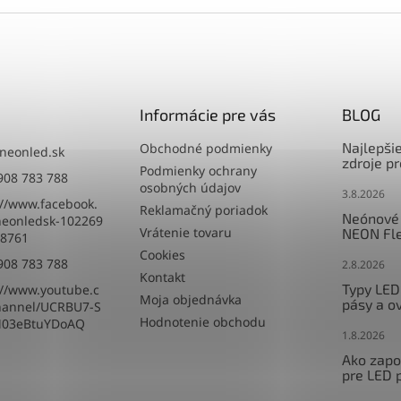
Informácie pre vás
BLOG
Najlepši
Obchodné podmienky
neonled.sk
zdroje p
Podmienky ochrany
908 783 788
osobných údajov
3.8.2026
://www.facebook.
Reklamačný poriadok
Neónové 
eonledsk-102269
Vrátenie tovaru
NEON Fle
8761
Cookies
908 783 788
2.8.2026
Kontakt
Typy LED
://www.youtube.c
Moja objednávka
pásy a o
hannel/UCRBU7-S
Hodnotenie obchodu
M03eBtuYDoAQ
1.8.2026
Ako zapoj
pre LED 