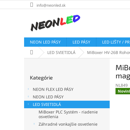
Prejsť
info@neonled.sk
na
obsah
NEON LED PÁSY
LED PÁSY
LED LIŠTY / P
Domov
LED SVIETIDLÁ
MiBoxer HV-26B Rohový
B
MiBo
o
Preskočiť
č
mag
Kategórie
kategórie
n
NL849
ý
NEON FLEX LED PÁSY
Novin
p
NEON LED PÁSY
a
LED SVIETIDLÁ
n
e
MiBoxer PLC Systém - riadenie
osvetlenia
l
Záhradné vonkajšie osvetlenie