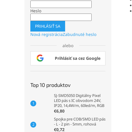
Heslo
PRIHLÁSIŤ SA
Nová registrácia
Zabudnuté heslo
alebo
Prihlásiť sa cez Google
Top 10 produktov
SJ-SMD5050 Digitálny Pixel
LED pás s IC obvodom 24V,
IP20, 14,4W/m, 60led/m, RGB
€6,80
Spojka pre COB/SMD LED pás
- L - 2 pin - 5mm, rohová
€0,72