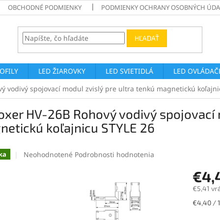
OBCHODNÉ PODMIENKY
PODMIENKY OCHRANY OSOBNÝCH ÚDA
HĽADAŤ
ROFILY
LED ŽIAROVKY
LED SVIETIDLÁ
LED OVLÁDAČE
 vodivý spojovací modul zvislý pre ultra tenkú magnetickú koľajn
xer HV-26B Rohový vodivý spojovací m
netickú koľajnicu STYLE 26
Priemerné
Neohodnotené
Podrobnosti hodnotenia
ka
hodnotenie
€4,
produktu
je
€5,41 vr
0,0
z
Jednotk
€4,40 / 1
5
cena:
hviezdičiek.