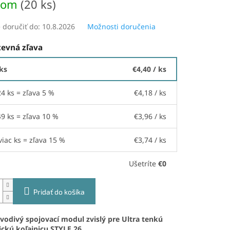
dom
(20 ks)
doručiť do:
10.8.2026
Možnosti doručenia
evná zľava
 ks
€4,40
/ ks
24 ks = zľava 5 %
€4,18
/ ks
49 ks = zľava 10 %
€3,96
/ ks
viac ks = zľava 15 %
€3,74
/ ks
Ušetríte
€0
Pridať do košíka
vodivý spojovací modul zvislý pre Ultra tenkú
ckú koľajnicu STYLE 26