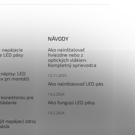
NÁVODY
e napájacie
Ako nainštalovať
re LED pásy
hviezdne nebo z
optických vlákien:
Kompletný sprievodca
nápisy: LED
12.11.2025
x pri montáži
Ako nainštalovať LED pás
14.2.2024
 konektorov pre
vládanie
Ako fungujú LED pásy
13.2.2024
iť napájací zdroj
pásik