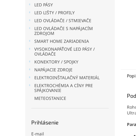
LED PÁSY
LED LIŠTY / PROFILY
LED OVLÁDAČE / STMIEVAČE
LED OVLÁDAČE S NAPÁJACÍM
ZDROJOM
SMART HOME ZARIADENIA
VYSOKONAPÄŤOVÉ LED PÁSY /
OVLÁDAČE
KONEKTORY / SPOJKY
NAPÁJACIE ZDROJE
Popi
ELEKTROINŠTALAČNÝ MATERIÁL
ELEKTROCHÉMIA A CÍNY PRE
SPÁJKOVANIE
Pod
METEOSTANICE
Roho
Ultr
Prihlásenie
Par
E-mail