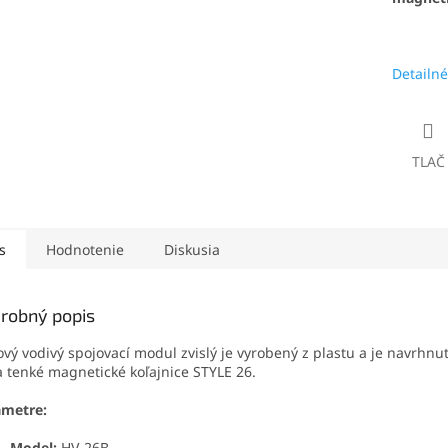
Detailné
TLAČ
s
Hodnotenie
Diskusia
robný popis
vý vodivý spojovací modul zvislý je vyrobený z plastu a je navrhnu
a tenké magnetické koľajnice STYLE 26.
ametre:
Model:
HV-26B