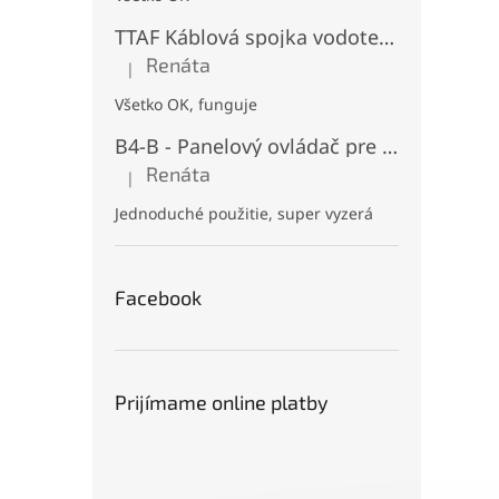
TTAF Káblová spojka vodotesná IP68, "I" Priama, 3 pinová, 20A, 2,5mm², M20
Renáta
|
Hodnotenie produktu je 5 z 5 hviezdičiek.
Všetko OK, funguje
B4-B - Panelový ovládač pre RGB+CCT LED, Čierny, Batériový 2xAAA (3V), Magnetický, RF 2,4GHz, 4 zóny
Renáta
|
Hodnotenie produktu je 5 z 5 hviezdičiek.
Jednoduché použitie, super vyzerá
Facebook
Prijímame online platby