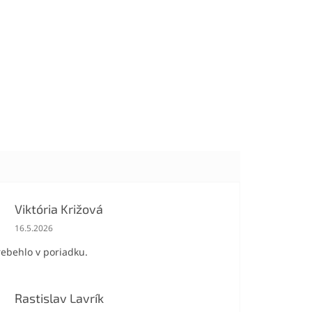
Viktória Križová
Hodnotenie obchodu je 5 z 5 hviezdičiek.
16.5.2026
rebehlo v poriadku.
Rastislav Lavrík