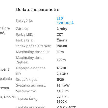
Dodatočné parametre
LED
Kategória
:
SVIETIDLÁ
né pre
Záruka
:
2 roky
čné,
Farba LED
:
CCT
Farba tela
:
Čierna
Index podania farieb
:
RA>80
Maximálny dosah RF
:
30m
Maximálny dosah
100m
Zigbee
:
Napájacie napätie
:
48VDC
 možné
RF
:
2,4GHz
pájania
Stupeň krytia
:
IP20
Svetelná účinnosť
:
93lm/W
íctvom
Svetelný tok
:
1100lm
u, Xiao Mi
2700K -
Teplota farby
:
6500K
Teplota pracovná
:
-10°C - 40°C