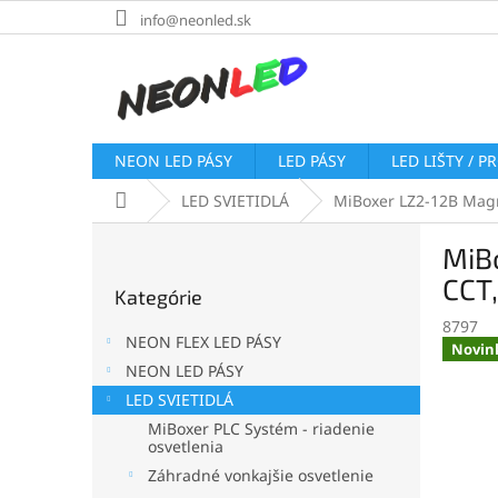
Prejsť
info@neonled.sk
na
obsah
NEON LED PÁSY
LED PÁSY
LED LIŠTY / P
Domov
LED SVIETIDLÁ
MiBoxer LZ2-12B Magn
B
MiB
o
Preskočiť
č
CCT,
Kategórie
kategórie
n
8797
ý
NEON FLEX LED PÁSY
Novin
p
NEON LED PÁSY
a
LED SVIETIDLÁ
n
e
MiBoxer PLC Systém - riadenie
osvetlenia
l
Záhradné vonkajšie osvetlenie