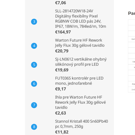
€7,06
SLL-2814720W18-24V
Digitálny flexibílny Pixel
RGBNW COB LED pás 24V,
IP67, 18W/m, 784led/m, 10m
€164,97
Warton Future HF Rework
Jelly Flux 30g gélové tavidlo
€20,79
SJ-LN0612 vertikálne ohybný
silikónový profil pre LED
€19,69
FUT036S kontrolér pre LED
mono, jednofarebné
€9,17
Ihla pre Warton Future HF
Rework Jelly Flux 30g gélové
tavidlo
€2,63
Stannol Kristall 400 Sn60Pb40
pr. 0,7mm, 250g
€11,82