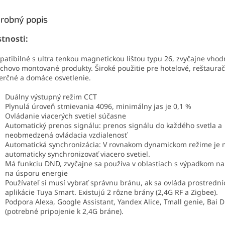
robný popis
stnosti:
atibilné s ultra tenkou magnetickou lištou typu 26, zvyčajne vhod
chovo montované produkty. Široké použitie pre hotelové, reštaura
rčné a domáce osvetlenie.
Duálny výstupný režim CCT
Plynulá úroveň stmievania 4096, minimálny jas je 0,1 %
Ovládanie viacerých svetiel súčasne
Automatický prenos signálu: prenos signálu do každého svetla a
neobmedzená ovládacia vzdialenosť
Automatická synchronizácia: V rovnakom dynamickom režime je
automaticky synchronizovať viacero svetiel.
Má funkciu DND, zvyčajne sa používa v oblastiach s výpadkom na
na úsporu energie
Používateľ si musí vybrať správnu bránu, ak sa ovláda prostredn
aplikácie Tuya Smart. Existujú 2 rôzne brány (2,4G RF a Zigbee).
Podpora Alexa, Google Assistant, Yandex Alice, Tmall genie, Bai D
(potrebné pripojenie k 2,4G bráne).