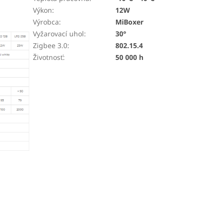
Výkon
:
12W
Výrobca
:
MiBoxer
Vyžarovací uhol
:
30°
Zigbee 3.0
:
802.15.4
Životnosť
:
50 000 h