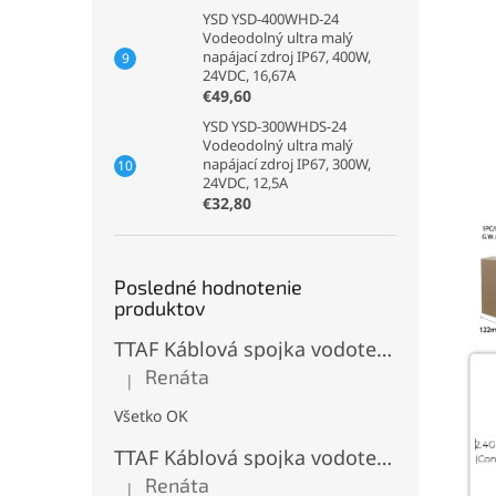
YSD YSD-400WHD-24
Vodeodolný ultra malý
napájací zdroj IP67, 400W,
24VDC, 16,67A
€49,60
YSD YSD-300WHDS-24
Vodeodolný ultra malý
napájací zdroj IP67, 300W,
24VDC, 12,5A
€32,80
Posledné hodnotenie
produktov
TTAF Káblová spojka vodotesná IP68, Typu "T" , 3 pinová, 20A, 2,5mm², M20
Renáta
|
Hodnotenie produktu je 5 z 5 hviezdičiek.
Všetko OK
TTAF Káblová spojka vodotesná IP68, "I" Priama, 3 pinová, 20A, 2,5mm², M20
Renáta
|
Hodnotenie produktu je 5 z 5 hviezdičiek.