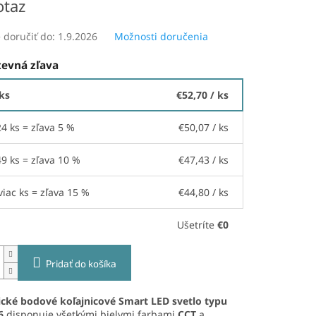
otaz
doručiť do:
1.9.2026
Možnosti doručenia
evná zľava
 ks
€52,70
/ ks
24 ks = zľava 5 %
€50,07
/ ks
49 ks = zľava 10 %
€47,43
/ ks
viac ks = zľava 15 %
€44,80
/ ks
Ušetríte
€0
Pridať do košíka
cké bodové koľajnicové Smart LED svetlo
typu
6
disponuje všetkými bielymi farbami
CCT
a