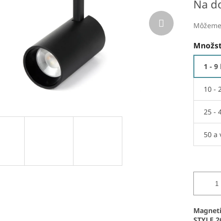
Na d
Môžeme 
Množst
1 - 9
10 - 
25 - 
50 a 
Magneti
STYLE 2