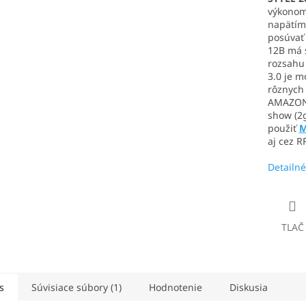
výkonom
napätím 
posúvať 
12B má s
rozsahu
3.0 je 
rôznych 
AMAZON E
show (2
použiť
M
aj cez R
Detailné
TLAČ
s
Súvisiace súbory (1)
Hodnotenie
Diskusia