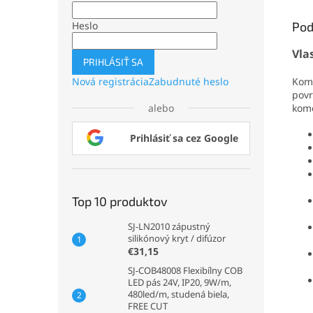
Pod
Heslo
Vla
PRIHLÁSIŤ SA
Komp
Nová registrácia
Zabudnuté heslo
povr
kome
alebo
Prihlásiť sa cez Google
Top 10 produktov
SJ-LN2010 zápustný
silikónový kryt / difúzor
€31,15
SJ-COB48008 Flexibílny COB
LED pás 24V, IP20, 9W/m,
480led/m, studená biela,
FREE CUT