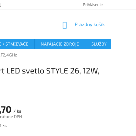
JOV
REKLAMAČNÝ PORIADOK
VRÁTENIE TOVARU
Prihlásenie
COOKI
NÁKUPNÝ
Prázdny košík
KOŠÍK
 / STMIEVAČE
NAPÁJACIE ZDROJE
SLUŽBY
BLOG
RF2,4GHz
 LED svetlo STYLE 26, 12W,
,70
/ ks
vrátane DPH
ová
1 ks