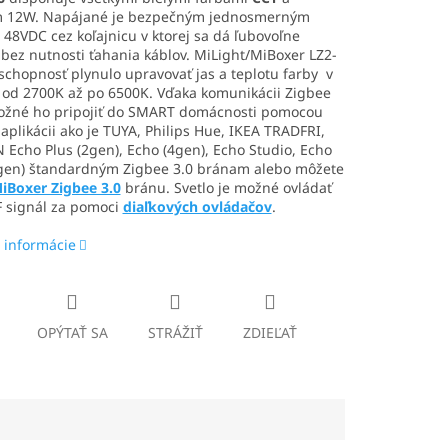
 12W. Napájané je bezpečným jednosmerným
48VDC cez koľajnicu v ktorej sa dá ľubovoľne
bez nutnosti ťahania káblov. MiLight/MiBoxer LZ2-
chopnosť plynulo upravovať jas a teplotu farby v
 od 2700K až po 6500K. Vďaka komunikácii Zigbee
možné ho pripojiť do SMART domácnosti pomocou
aplikácii ako je TUYA, Philips Hue, IKEA TRADFRI,
cho Plus (2gen), Echo (4gen), Echo Studio, Echo
gen) štandardným Zigbee 3.0 bránam alebo môžete
iBoxer Zigbee 3.0
bránu. Svetlo je možné ovládať
F signál za pomoci
diaľkových ovládačov
.
 informácie
OPÝTAŤ SA
STRÁŽIŤ
ZDIEĽAŤ