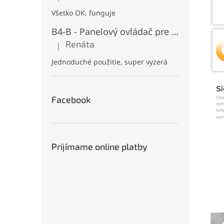
Všetko OK, funguje
B4-B - Panelový ovládač pre RGB+CCT LED, Čierny, Batériový 2xAAA (3V), Magnetický, RF 2,4GHz, 4 zóny
Renáta
|
Hodnotenie produktu je 5 z 5 hviezdičiek.
Jednoduché použitie, super vyzerá
Facebook
Prijímame online platby