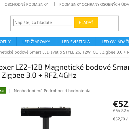
OBCHODNÉ PODMIENKY
PODMIENKY OCHRANY OSOBNÝCH ÚDA
HĽADAŤ
ROFILY
LED ŽIAROVKY
LED SVIETIDLÁ
LED OVLÁDAČE
etické bodové Smart LED svetlo STYLE 26, 12W, CCT, Zigbee 3.0 + 
oxer LZ2-12B Magnetické bodové Smart
 Zigbee 3.0 + RF2,4GHz
Priemerné
Neohodnotené
Podrobnosti hodnotenia
ka
hodnotenie
€52
produktu
je
€64,82 
0,0
z
Jednotk
€52,70 / 
5
cena:
hviezdičiek.