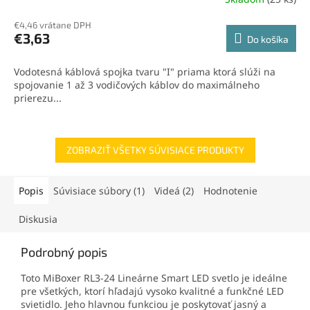
Priemerné
hodnotenie
€4,46 vrátane DPH
produktu
€3,63
Do košíka
je
5,0
z
Vodotesná káblová spojka tvaru "I" priama ktorá slúži na
5
spojovanie 1 až 3 vodičových káblov do maximálneho
hviezdičiek.
prierezu...
ZOBRAZIŤ VŠETKY SÚVISIACE PRODUKTY
Popis
Súvisiace súbory (1)
Videá (2)
Hodnotenie
Diskusia
Podrobný popis
Toto MiBoxer RL3-24 Lineárne Smart LED svetlo je ideálne
pre všetkých, ktorí hľadajú vysoko kvalitné a funkčné LED
svietidlo. Jeho hlavnou funkciou je poskytovať jasný a