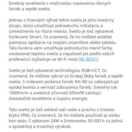
farebný osvetlenie s možnosťou nastavenia rôznych
farieb a teplôt svetla.
Jednou z hlavných výhod tohto svetla je jeho lineárny
dizajn, ktorý umožňuje jednoduchú inštaláciu a
umiestnenie na rôzne miesta. Svetlo je tiež vybavené
funkciami Smart, čo znamená, že ho môžete ovládať
pomocou aplikácie na svojom smartfóne alebo tabletu.
Táto funkcia vám umožňuje jednoducho meniť farby,
nastavovať teplotu svetla a regulovať jas podľa vašich
preferencií (vyžaduje sa Wi-Fi most
WL-BOX1
).
Svetlo je tiež vybavené technológiou RGB+CCT, čo
znamená, že môžete vybrať zo širokej škály farieb a teplôt
svetla. S indexom podania farieb RA>80 sa zabezpečuje
vysoká kvalita a vernosť zobrazenia farieb. Svetelný tok
1600lm/m a svetelná účinnosť 65lm/W zaisťujú
dostatočné osvetlenie a úsporu energie.
Toto svetlo je tiež odolné voči vode a prachu s triedou
krytia IP66, čo znamená, že ho môžete používať aj vonku
bez obáv. S výkonom 24W a životnosťou 50 000 h sa jedná
o spoľahlivý a trvanlivý výrobok.