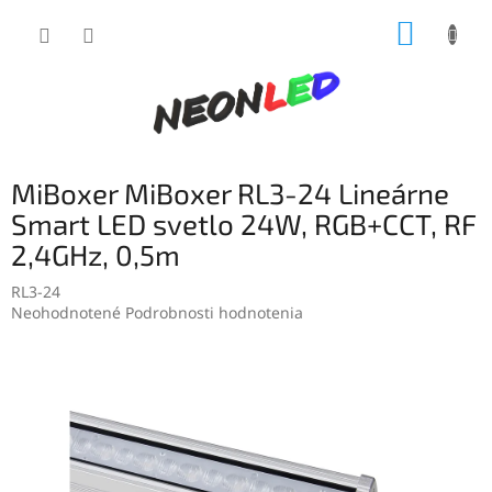
Prejsť
NÁKUP
na
obsah
KOŠÍK
MiBoxer MiBoxer RL3-24 Lineárne
Smart LED svetlo 24W, RGB+CCT, RF
2,4GHz, 0,5m
RL3-24
Priemerné
Neohodnotené
Podrobnosti hodnotenia
hodnotenie
produktu
je
0,0
z
5
hviezdičiek.