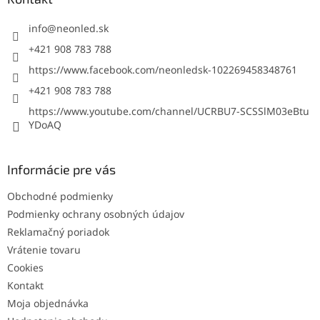
t
i
info
@
neonled.sk
e
+421 908 783 788
https://www.facebook.com/neonledsk-102269458348761
+421 908 783 788
https://www.youtube.com/channel/UCRBU7-SCSSlM03eBtu
YDoAQ
Informácie pre vás
Obchodné podmienky
Podmienky ochrany osobných údajov
Reklamačný poriadok
Vrátenie tovaru
Cookies
Kontakt
Moja objednávka