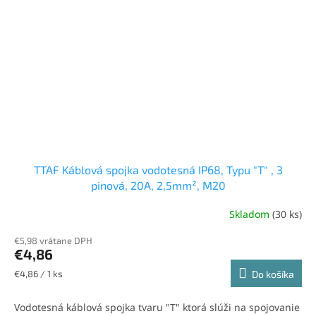
TTAF Káblová spojka vodotesná IP68, Typu "T" , 3
pinová, 20A, 2,5mm², M20
Skladom
(30 ks)
Priemerné
hodnotenie
€5,98 vrátane DPH
produktu
€4,86
je
5,0
Jednotková
€4,86 / 1 ks
Do košíka
z
cena:
5
Vodotesná káblová spojka tvaru "T" ktorá slúži na spojovanie
hviezdičiek.