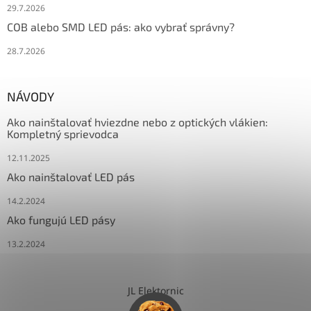
29.7.2026
COB alebo SMD LED pás: ako vybrať správny?
28.7.2026
NÁVODY
Ako nainštalovať hviezdne nebo z optických vlákien:
Kompletný sprievodca
12.11.2025
Ako nainštalovať LED pás
14.2.2024
Ako fungujú LED pásy
13.2.2024
JL Elektornic