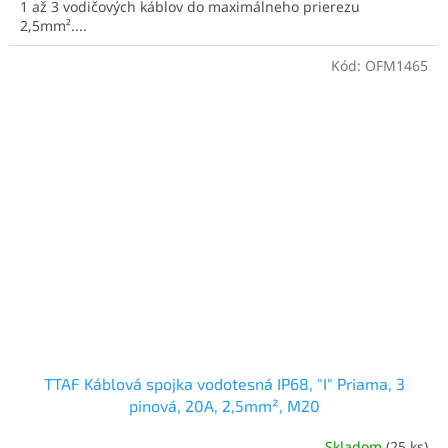
1 až 3 vodičových káblov do maximálneho prierezu
2,5mm²....
Kód:
OFM1465
TTAF Káblová spojka vodotesná IP68, "I" Priama, 3
pinová, 20A, 2,5mm², M20
Skladom
(25 ks)