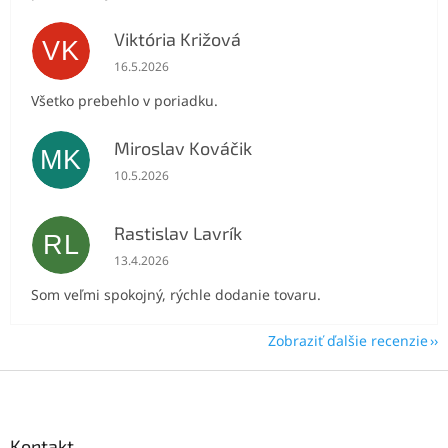
Viktória Križová
VK
Hodnotenie obchodu je 5 z 5 hviezdičiek.
16.5.2026
Všetko prebehlo v poriadku.
Miroslav Kováčik
MK
Hodnotenie obchodu je 5 z 5 hviezdičiek.
10.5.2026
Rastislav Lavrík
RL
Hodnotenie obchodu je 5 z 5 hviezdičiek.
13.4.2026
Som veľmi spokojný, rýchle dodanie tovaru.
Zobraziť ďalšie recenzie
Z
á
p
ä
Kontakt