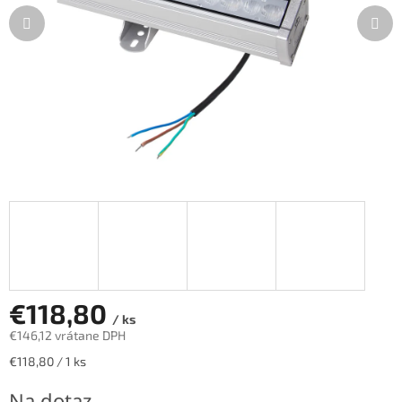
€118,80
/ ks
€146,12 vrátane DPH
Jednotková
€118,80 / 1 ks
cena:
Na dotaz