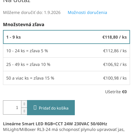
Môžeme doručiť do:
1.9.2026
Možnosti doručenia
Množstevná zľava
1 - 9 ks
€118,80
/ ks
10 - 24 ks = zľava 5 %
€112,86
/ ks
25 - 49 ks = zľava 10 %
€106,92
/ ks
50 a viac ks = zľava 15 %
€100,98
/ ks
Ušetríte
€0
Pridať do košíka
Lineárne Smart LED RGB+CCT 24W 230VAC 50/60Hz
MiLight/MiBoxer RL3-24 má schopnosť plynulo upravovať jas,