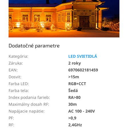
Dodatočné parametre
Kategória
:
LED SVIETIDLÁ
Záruka
:
2 roky
EAN
:
6970602181459
Dosvit
:
>15m
Farba LED
:
RGB+CCT
Farba tela
:
Šedá
Index podania farieb
:
RA>80
Maximálny dosah RF
:
30m
Napájacie napätie
:
AC 100 - 240V
PF
:
>0,9
RF
:
2,4GHz