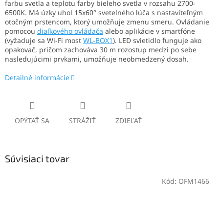
farbu svetla a teplotu farby bieleho svetla v rozsahu 2700-
6500K. Má úzky uhol 15x60° svetelného lúča s nastaviteľným
otočným prstencom, ktorý umožňuje zmenu smeru. Ovládanie
pomocou
diaľkového ovládača
alebo aplikácie v smartfóne
(vyžaduje sa Wi-Fi most
WL-BOX1
). LED svietidlo funguje ako
opakovač, pričom zachováva 30 m rozostup medzi po sebe
nasledujúcimi prvkami, umožňuje neobmedzený dosah.
Detailné informácie
OPÝTAŤ SA
STRÁŽIŤ
ZDIEĽAŤ
Súvisiaci tovar
Kód:
OFM1466