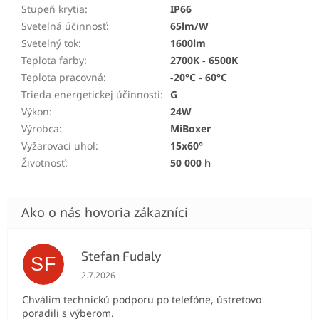
Stupeň krytia
:
IP66
Svetelná účinnosť
:
65lm/W
Svetelný tok
:
1600lm
Teplota farby
:
2700K - 6500K
Teplota pracovná
:
-20°C - 60°C
Trieda energetickej účinnosti
:
G
Výkon
:
24W
Výrobca
:
MiBoxer
Vyžarovací uhol
:
15x60°
Životnosť
:
50 000 h
Stefan Fudaly
SF
Hodnotenie obchodu je 5 z 5 hviezdičiek.
2.7.2026
Chválim technickú podporu po telefóne, ústretovo
poradili s výberom.