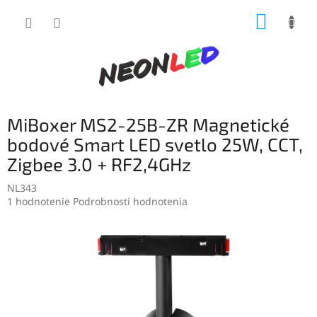
Prejsť
NÁKUP
na
obsah
KOŠÍK
MiBoxer MS2-25B-ZR Magnetické
bodové Smart LED svetlo 25W, CCT,
Zigbee 3.0 + RF2,4GHz
NL343
Priemerné
1 hodnotenie
Podrobnosti hodnotenia
hodnotenie
produktu
je
5,0
z
5
hviezdičiek.