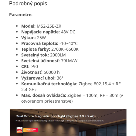
Podrobný popis
Parametre:
Model:
MS2-25B-ZR
Napájacie napätie:
48V DC
Výkon:
25W
Pracovná teplota:
-10~40°C
Teplota farby:
2700K~6500K
Svetelný tok:
2000LM
Svetelná účinnosť:
79LM/W
CRI:
>90
Životnosť:
50000 h
Vyžarovací uhol:
36°
Komunikačná technológia:
Zigbee 802.15.4 + RF
2,4 GHz
Max. dosah ovládača:
Zigbee = 100m, RF = 30m (v
otvorenom priestranstve)