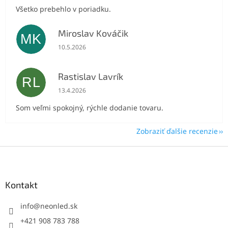
Všetko prebehlo v poriadku.
Miroslav Kováčik
MK
Hodnotenie obchodu je 5 z 5 hviezdičiek.
10.5.2026
Rastislav Lavrík
RL
Hodnotenie obchodu je 5 z 5 hviezdičiek.
13.4.2026
Som veľmi spokojný, rýchle dodanie tovaru.
Zobraziť ďalšie recenzie
Z
á
p
ä
Kontakt
t
i
info
@
neonled.sk
e
+421 908 783 788