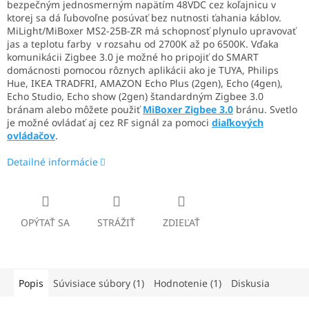
bezpečným jednosmerným napätím 48VDC cez koľajnicu v
ktorej sa dá ľubovoľne posúvať bez nutnosti ťahania káblov.
MiLight/MiBoxer MS2-25B-ZR má schopnosť plynulo upravovať
jas a teplotu farby v rozsahu od 2700K až po 6500K. Vďaka
komunikácii Zigbee 3.0 je možné ho pripojiť do SMART
domácnosti pomocou rôznych aplikácii ako je TUYA, Philips
Hue, IKEA TRADFRI, AMAZON Echo Plus (2gen), Echo (4gen),
Echo Studio, Echo show (2gen) štandardným Zigbee 3.0
bránam alebo môžete použiť
MiBoxer Zigbee 3.0
bránu. Svetlo
je možné ovládať aj cez RF signál za pomoci
diaľkových
ovládačov
.
Detailné informácie
OPÝTAŤ SA
STRÁŽIŤ
ZDIEĽAŤ
Popis
Súvisiace súbory (1)
Hodnotenie (1)
Diskusia