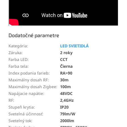
Dodatočné parametre
Kategória
:
LED SVIETIDLÁ
Záruka
:
2 roky
Farba LED
:
CCT
Farba tela
:
Čierna
Index podania farieb
:
RA>90
Maximálny dosah RF
:
30m
Maximálny dosah Zigbee
:
100m
Napájacie napätie
:
48VDC
RF
:
2,4GHz
Stupeň krytia
:
IP20
Svetelná účinnosť
:
79lm/W
Svetelný tok
:
2000lm