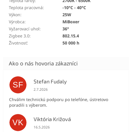
Teplota farby
:
2700K - 6500K
Teplota pracovná
:
-10°C - 40°C
Výkon
:
25W
Výrobca
:
MiBoxer
Vyžarovací uhol
:
36°
Zigbee 3.0
:
802.15.4
Životnosť
:
50 000 h
Stefan Fudaly
SF
Hodnotenie obchodu je 5 z 5 hviezdičiek.
2.7.2026
Chválim technickú podporu po telefóne, ústretovo
poradili s výberom.
Viktória Križová
VK
Hodnotenie obchodu je 5 z 5 hviezdičiek.
16.5.2026