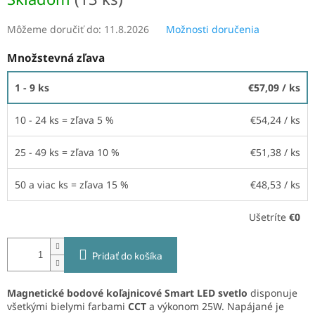
Môžeme doručiť do:
11.8.2026
Možnosti doručenia
Množstevná zľava
1 - 9 ks
€57,09
/ ks
10 - 24 ks = zľava 5 %
€54,24
/ ks
25 - 49 ks = zľava 10 %
€51,38
/ ks
50 a viac ks = zľava 15 %
€48,53
/ ks
Ušetríte
€0
Pridať do košíka
Magnetické bodové koľajnicové Smart LED svetlo
disponuje
všetkými bielymi farbami
CCT
a výkonom 25W. Napájané je