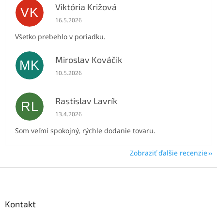
Viktória Križová
VK
Hodnotenie obchodu je 5 z 5 hviezdičiek.
16.5.2026
Všetko prebehlo v poriadku.
Miroslav Kováčik
MK
Hodnotenie obchodu je 5 z 5 hviezdičiek.
10.5.2026
Rastislav Lavrík
RL
Hodnotenie obchodu je 5 z 5 hviezdičiek.
13.4.2026
Som veľmi spokojný, rýchle dodanie tovaru.
Zobraziť ďalšie recenzie
Z
á
p
ä
Kontakt
t