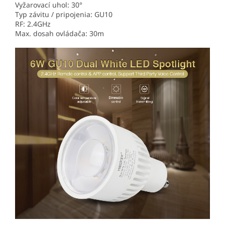
Vyžarovací uhol: 30°
Typ závitu / pripojenia: GU10
RF: 2.4GHz
Max. dosah ovládača: 30m