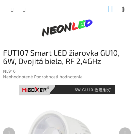
Prejsť
NÁKUP
na
obsah
KOŠÍK
FUT107 Smart LED žiarovka GU10,
6W, Dvojitá biela, RF 2,4GHz
NL916
Priemerné
Neohodnotené
Podrobnosti hodnotenia
hodnotenie
produktu
je
0,0
z
5
hviezdičiek.