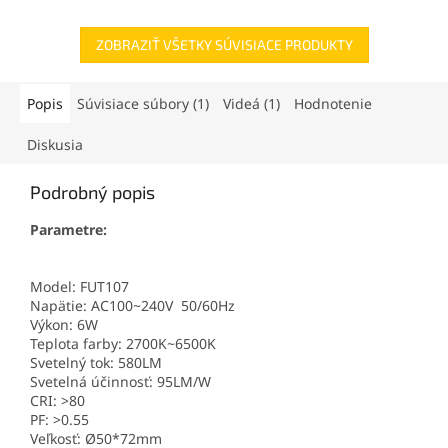
ZOBRAZIŤ VŠETKY SÚVISIACE PRODUKTY
Popis
Súvisiace súbory (1)
Videá (1)
Hodnotenie
Diskusia
Podrobný popis
Parametre:
Model: FUT107
Napätie: AC100~240V 50/60Hz
Výkon: 6W
Teplota farby: 2700K~6500K
Svetelný tok: 580LM
Svetelná účinnosť: 95LM/W
CRI: >80
PF: >0.55
Veľkosť:
Ø50*72mm