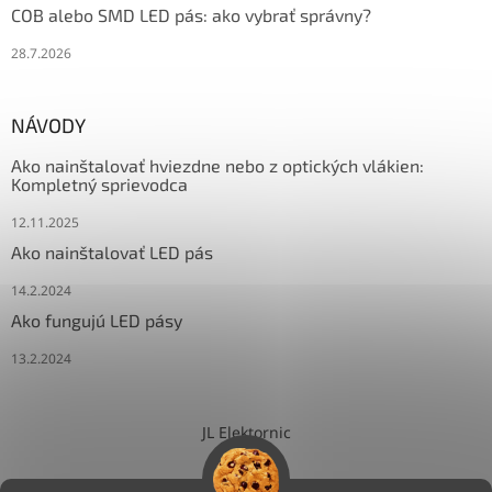
COB alebo SMD LED pás: ako vybrať správny?
28.7.2026
NÁVODY
Ako nainštalovať hviezdne nebo z optických vlákien:
Kompletný sprievodca
12.11.2025
Ako nainštalovať LED pás
14.2.2024
Ako fungujú LED pásy
13.2.2024
JL Elektornic