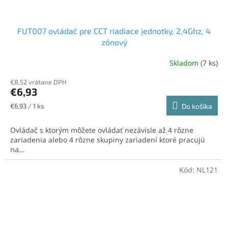
FUT007 ovládač pre CCT riadiace jednotky, 2,4Ghz, 4
zónový
Skladom
(7 ks)
Priemerné
hodnotenie
€8,52 vrátane DPH
produktu
€6,93
je
5,0
Jednotková
€6,93 / 1 ks
Do košíka
z
cena:
5
Ovládač s ktorým môžete ovládať nezávisle až 4 rôzne
hviezdičiek.
zariadenia alebo 4 rôzne skupiny zariadení ktoré pracujú
na...
Kód:
NL121