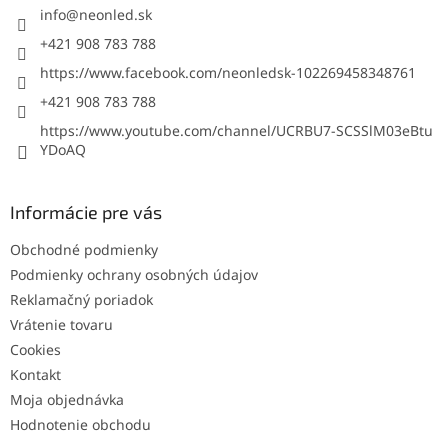
i
info
@
neonled.sk
e
+421 908 783 788
https://www.facebook.com/neonledsk-102269458348761
+421 908 783 788
https://www.youtube.com/channel/UCRBU7-SCSSlM03eBtu
YDoAQ
Informácie pre vás
Obchodné podmienky
Podmienky ochrany osobných údajov
Reklamačný poriadok
Vrátenie tovaru
Cookies
Kontakt
Moja objednávka
Hodnotenie obchodu