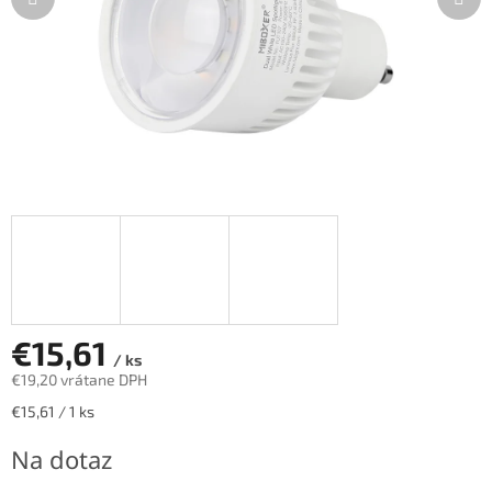
€15,61
/ ks
€19,20 vrátane DPH
Jednotková
€15,61 / 1 ks
cena:
Na dotaz