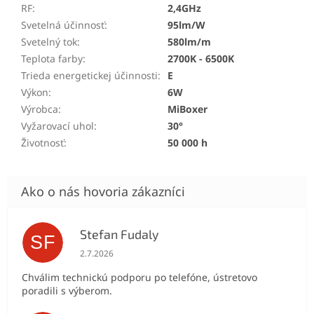
RF
:
2,4GHz
Svetelná účinnosť
:
95lm/W
Svetelný tok
:
580lm/m
Teplota farby
:
2700K - 6500K
Trieda energetickej účinnosti
:
E
Výkon
:
6W
Výrobca
:
MiBoxer
Vyžarovací uhol
:
30°
Životnosť
:
50 000 h
Stefan Fudaly
SF
Hodnotenie obchodu je 5 z 5 hviezdičiek.
2.7.2026
Chválim technickú podporu po telefóne, ústretovo
poradili s výberom.