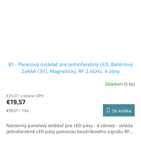
B1 - Panelový ovládač pre jednofarebný LED, Batériový
2xAAA (3V), Magnetický, RF 2,4GHz, 4 zóny
Skladom
(5 ks)
€24,07 vrátane DPH
€19,57
Jednotková
€19,57 / 1 ks
Do košíka
cena:
Nástenný panelový ovládač pre LED pásy - 4 zónový - ovláda
jednofarebné LED pásy pomocou bezdrôtového signálu RF...