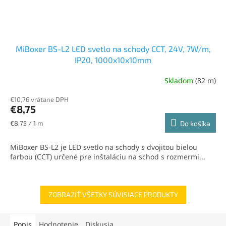
MiBoxer BS-L2 LED svetlo na schody CCT, 24V, 7W/m,
IP20, 1000x10x10mm
Skladom
(82 m)
€10,76 vrátane DPH
€8,75
Jednotková
€8,75 / 1 m
Do košíka
cena:
MiBoxer BS-L2 je LED svetlo na schody s dvojitou bielou
farbou (CCT) určené pre inštaláciu na schod s rozmermi...
ZOBRAZIŤ VŠETKY SÚVISIACE PRODUKTY
Popis
Hodnotenie
Diskusia