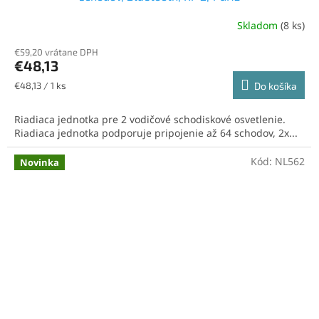
Skladom
(8 ks)
€59,20 vrátane DPH
€48,13
Jednotková
€48,13 / 1 ks
Do košíka
cena:
Riadiaca jednotka pre 2 vodičové schodiskové osvetlenie.
Riadiaca jednotka podporuje pripojenie až 64 schodov, 2x...
Kód:
NL562
Novinka