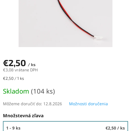
€2,50
/ ks
€3,08 vrátane DPH
Jednotková
€2,50 / 1 ks
cena:
Skladom
(104 ks)
Môžeme doručiť do:
12.8.2026
Možnosti doručenia
Množstevná zľava
1 - 9 ks
€2,50
/ ks