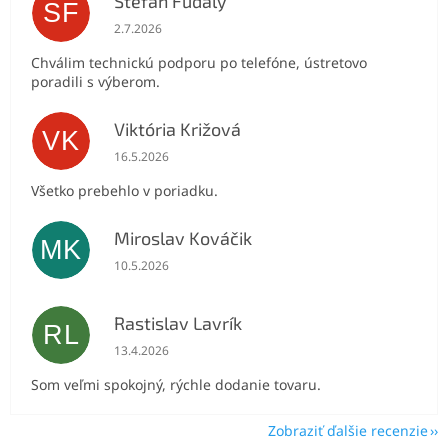
Stefan Fudaly
SF
Hodnotenie obchodu je 5 z 5 hviezdičiek.
2.7.2026
Chválim technickú podporu po telefóne, ústretovo
poradili s výberom.
Viktória Križová
VK
Hodnotenie obchodu je 5 z 5 hviezdičiek.
16.5.2026
Všetko prebehlo v poriadku.
Miroslav Kováčik
MK
Hodnotenie obchodu je 5 z 5 hviezdičiek.
10.5.2026
Rastislav Lavrík
RL
Hodnotenie obchodu je 5 z 5 hviezdičiek.
13.4.2026
Som veľmi spokojný, rýchle dodanie tovaru.
Zobraziť ďalšie recenzie