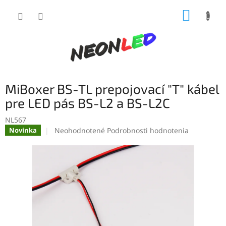
Prejsť
NÁKUP
na
obsah
KOŠÍK
MiBoxer BS-TL prepojovací "T" kábel
pre LED pás BS-L2 a BS-L2C
NL567
Priemerné
Neohodnotené
Podrobnosti hodnotenia
Novinka
hodnotenie
produktu
je
0,0
z
5
hviezdičiek.