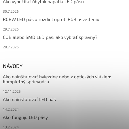
Ako vypočítať úbytok napätia LED pásu
30.7.2026
RGBW LED pás a rozdiel oproti RGB osvetleniu
29.7.2026
COB alebo SMD LED pás: ako vybrať správny?
28.7.2026
NÁVODY
Ako nainštalovať hviezdne nebo z optických vlákien:
Kompletný sprievodca
12.11.2025
Ako nainštalovať LED pás
14.2.2024
Ako fungujú LED pásy
13.2.2024