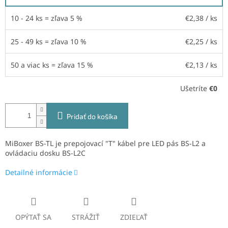
10 - 24 ks = zľava 5 %
€2,38
/ ks
25 - 49 ks = zľava 10 %
€2,25
/ ks
50 a viac ks = zľava 15 %
€2,13
/ ks
Ušetríte
€0
Pridať do košíka
MiBoxer BS-TL je prepojovací "T" kábel pre LED pás BS-L2 a
ovládaciu dosku BS-L2C
Detailné informácie
OPÝTAŤ SA
STRÁŽIŤ
ZDIEĽAŤ