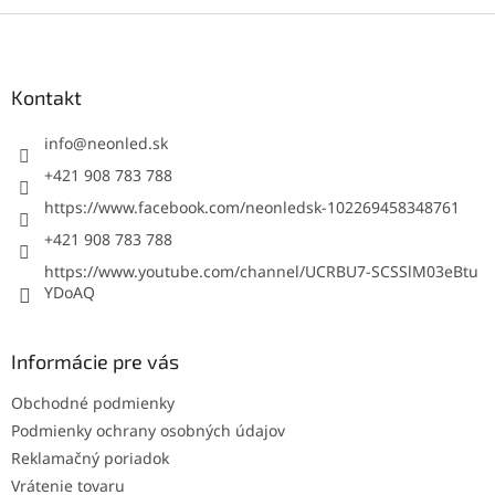
Z
á
p
ä
Kontakt
t
i
info
@
neonled.sk
e
+421 908 783 788
https://www.facebook.com/neonledsk-102269458348761
+421 908 783 788
https://www.youtube.com/channel/UCRBU7-SCSSlM03eBtu
YDoAQ
Informácie pre vás
Obchodné podmienky
Podmienky ochrany osobných údajov
Reklamačný poriadok
Vrátenie tovaru