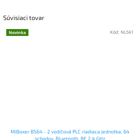
Súvisiaci tovar
Kód:
NL561
Novinka
MiBoxer BS64 - 2 vodičová PLC riadiaca jednotka, 64
schodov, Bluetooth, RF 2,4 GHz