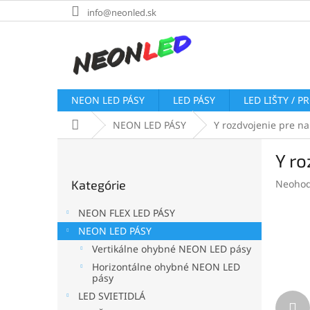
Prejsť
info@neonled.sk
na
obsah
NEON LED PÁSY
LED PÁSY
LED LIŠTY / P
Domov
NEON LED PÁSY
Y rozdvojenie pre n
B
Y ro
o
Preskočiť
č
Prieme
Kategórie
Neohod
kategórie
n
hodnot
ý
produk
NEON FLEX LED PÁSY
p
je
NEON LED PÁSY
a
0,0
Vertikálne ohybné NEON LED pásy
z
n
5
e
Horizontálne ohybné NEON LED
hviezdi
pásy
l
LED SVIETIDLÁ