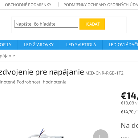
OBCHODNÉ PODMIENKY
PODMIENKY OCHRANY OSOBNÝCH ÚDA
HĽADAŤ
ROFILY
LED ŽIAROVKY
LED SVIETIDLÁ
LED OVLÁDAČE
apájanie
zdvojenie pre napájanie
MID-CNR-RGB-1T2
rné
notené
Podrobnosti hodnotenia
enie
€14
tu
€18,08 v
Jednotk
€14,70 / 
cena:
čiek.
Na d