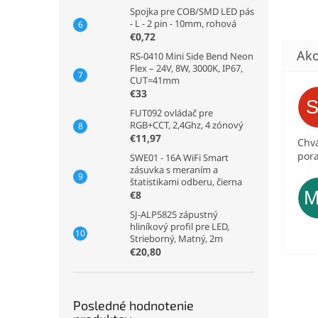
Spojka pre COB/SMD LED pás
- L - 2 pin - 10mm, rohová
€0,72
RS-0410 Mini Side Bend Neon
Flex – 24V, 8W, 3000K, IP67,
CUT=41mm
€33
FUT092 ovládač pre
RGB+CCT, 2,4Ghz, 4 zónový
€11,97
Chvá
pora
SWE01 - 16A WiFi Smart
zásuvka s meraním a
štatistikami odberu, čierna
€8
SJ-ALP5825 zápustný
hliníkový profil pre LED,
Strieborný, Matný, 2m
€20,80
Posledné hodnotenie