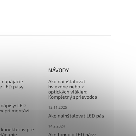
NÁVODY
e napájacie
Ako nainštalovať
re LED pásy
hviezdne nebo z
optických vlákien:
Kompletný sprievodca
nápisy: LED
12.11.2025
x pri montáži
Ako nainštalovať LED pás
14.2.2024
 konektorov pre
vládanie
Ako fungujú LED pásy