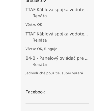
produktov
TTAF Káblová spojka vodotesná IP68, Typu "T" , 3 pinová, 20A, 2,5mm², M20
Renáta
|
Hodnotenie produktu je 5 z 5 hviezdičiek.
Všetko OK
TTAF Káblová spojka vodotesná IP68, "I" Priama, 3 pinová, 20A, 2,5mm², M20
Renáta
|
Hodnotenie produktu je 5 z 5 hviezdičiek.
Všetko OK, funguje
B4-B - Panelový ovládač pre RGB+CCT LED, Čierny, Batériový 2xAAA (3V), Magnetický, RF 2,4GHz, 4 zóny
Renáta
|
Hodnotenie produktu je 5 z 5 hviezdičiek.
Jednoduché použitie, super vyzerá
Facebook