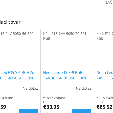
TLAČ
iaci tovar
F15-24V-5050-56-SPI-
Kód:
F15-24V-5050-70-SPI-
Kód:
F21-
W
RGB
RGB
Led F15 SPI RGBW,
Neon Led F15 SPI RGB,
Neon Led
C, SMD5050, 56ks
24VDC, SMD5050, 70ks
24VDC, 
 15W
LED, 15W
LED, 15W
Na dotaz
Na dotaz
 vrátane
€78,66 vrátane
€80,59 vrá
DPH
DPH
,59
€63,95
€65,52