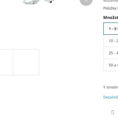
Môžeme 
Položka
Množst
1 - 9
10 - 
25 - 
50 a 
Y stredn
Detailné