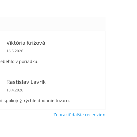
Viktória Križová
Hodnotenie obchodu je 5 z 5 hviezdičiek.
16.5.2026
rebehlo v poriadku.
Rastislav Lavrík
Hodnotenie obchodu je 5 z 5 hviezdičiek.
13.4.2026
i spokojný, rýchle dodanie tovaru.
Zobraziť ďalšie recenzie