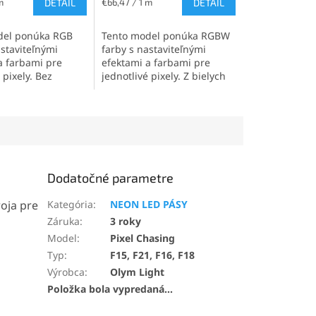
Jednotková
m
DETAIL
€66,47 / 1 m
DETAIL
cena:
del ponúka RGB
Tento model ponúka RGBW
astaviteľnými
farby s nastaviteľnými
a farbami pre
efektami a farbami pre
 pixely. Bez
jednotlivé pixely. Z bielych
h pixelov...
je na výber 2000K,...
Dodatočné parametre
roja pre
Kategória
:
NEON LED PÁSY
Záruka
:
3 roky
Model
:
Pixel Chasing
Typ
:
F15, F21, F16, F18
Výrobca
:
Olym Light
Položka bola vypredaná…