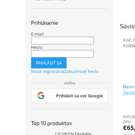
Prihlásenie
Súvis
E-mail
Kód:
RGB
Heslo
PRIHLÁSIŤ SA
Nová registrácia
Zabudnuté heslo
alebo
Neon 
24VD
Prihlásiť sa cez Google
LED,
€80,68
DPH
Top 10 produktov
€65
LSL5N01N Flexibílny