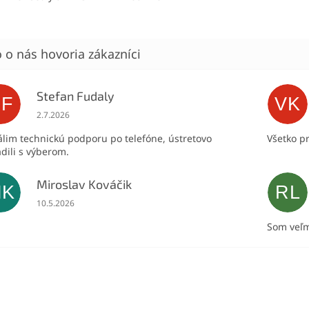
Stefan Fudaly
SF
VK
Hodnotenie obchodu je 5 z 5 hviezdičiek.
2.7.2026
lim technickú podporu po telefóne, ústretovo
Všetko p
dili s výberom.
Miroslav Kováčik
MK
RL
Hodnotenie obchodu je 5 z 5 hviezdičiek.
10.5.2026
Som veľm