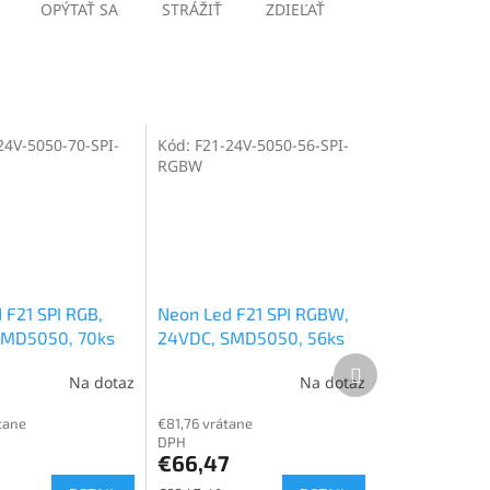
OPÝTAŤ SA
STRÁŽIŤ
ZDIEĽAŤ
24V-5050-70-SPI-
Kód:
F21-24V-5050-56-SPI-
RGBW
 F21 SPI RGB,
Neon Led F21 SPI RGBW,
SMD5050, 70ks
24VDC, SMD5050, 56ks
LED, 15W
Ďalší
Na dotaz
Na dotaz
produkt
tane
€81,76 vrátane
DPH
€66,47