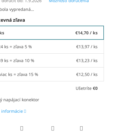
doručiť do:
1.9.2026
Možnosti doručenia
 bola vypredaná…
evná zľava
 ks
€14,70
/ ks
24 ks = zľava 5 %
€13,97
/ ks
49 ks = zľava 10 %
€13,23
/ ks
viac ks = zľava 15 %
€12,50
/ ks
Ušetríte
€0
ý napájací konektor
 informácie