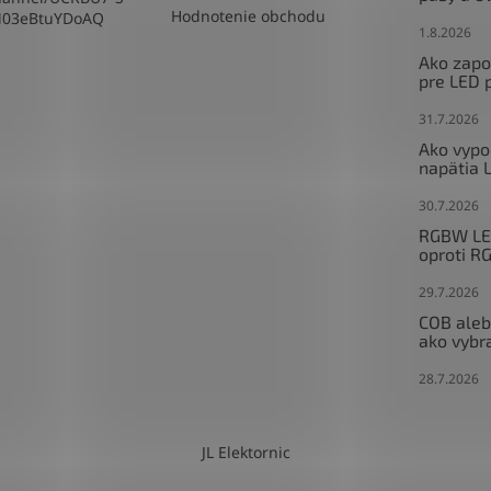
Hodnotenie obchodu
M03eBtuYDoAQ
1.8.2026
Ako zapoj
pre LED 
31.7.2026
Ako vypo
napätia 
30.7.2026
RGBW LED
oproti R
29.7.2026
COB aleb
ako vybr
28.7.2026
JL Elektornic