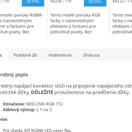
ková
Jednotková
Jednotková
 / 1 m
DETAIL
€63,95 / 1 m
DETAIL
€65,52 / 1 
cena:
cena:
 model ponúka RGBW
Tento model ponúka RGB
Tento mo
 s nastaviteľnými
farby s nastaviteľnými
farby s n
ami a farbami pre
efektami a farbami pre
efektami 
livé pixely. Bez
jednotlivé pixely. Bez
jednotlivé
ľných pixelov...
viditeľných pixelov...
viditeľnýc
s
Podobné (8)
Hodnotenie
Diskusia
robný popis
tredný napájací konektor slúži na pripojenie napájacieho zd
etržité dĺžky,
DÔLEŽITÉ
príslušenstvo na predĺženie dĺžky.
Označenie:
MID-CNR-RGB-1T2
Káblový výstup:
z 1 na 2
enie:
Pre všetky SPI RGBW LED neon flex