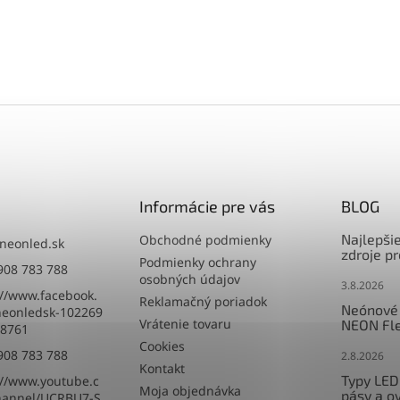
Informácie pre vás
BLOG
Najlepši
Obchodné podmienky
neonled.sk
zdroje p
Podmienky ochrany
908 783 788
osobných údajov
3.8.2026
://www.facebook.
Reklamačný poriadok
Neónové 
eonledsk-102269
Vrátenie tovaru
NEON Fle
8761
Cookies
908 783 788
2.8.2026
Kontakt
Typy LED
://www.youtube.c
Moja objednávka
pásy a o
hannel/UCRBU7-S