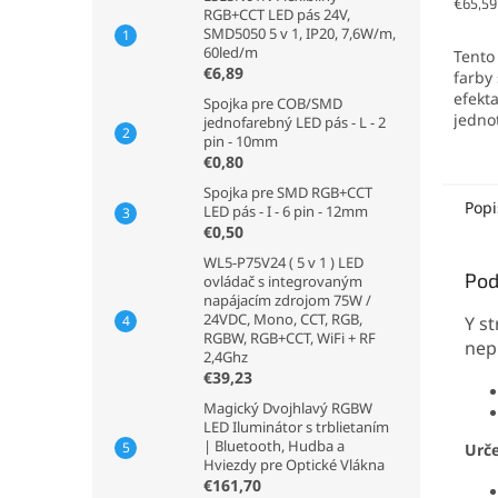
Jednot
€65,59
RGB+CCT LED pás 24V,
cena:
SMD5050 5 v 1, IP20, 7,6W/m,
60led/m
Tento
€6,89
farby
efekt
Spojka pre COB/SMD
jednot
jednofarebný LED pás - L - 2
vidite
pin - 10mm
€0,80
Spojka pre SMD RGB+CCT
Popi
LED pás - I - 6 pin - 12mm
€0,50
WL5-P75V24 ( 5 v 1 ) LED
Pod
ovládač s integrovaným
napájacím zdrojom 75W /
24VDC, Mono, CCT, RGB,
Y s
RGBW, RGB+CCT, WiFi + RF
nepr
2,4Ghz
€39,23
Magický Dvojhlavý RGBW
LED Iluminátor s trblietaním
| Bluetooth, Hudba a
Urč
Hviezdy pre Optické Vlákna
€161,70