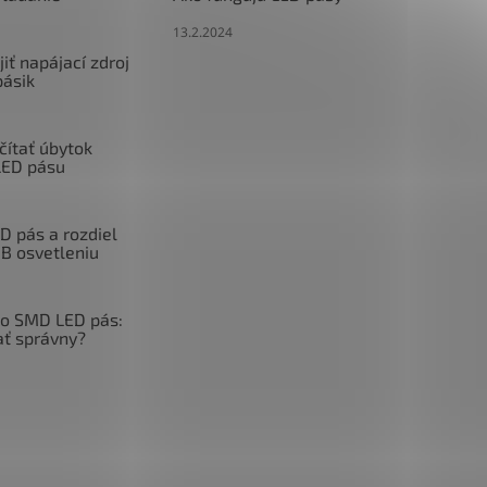
13.2.2024
iť napájací zdroj
pásik
čítať úbytok
LED pásu
 pás a rozdiel
GB osvetleniu
o SMD LED pás:
ať správny?