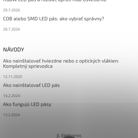
29.7.2026
COB alebo SMD LED pás: ako vybrať správny?
28.7.2026
NÁVODY
Ako nainštalovať hviezdne nebo z optických vlákien:
Kompletný sprievodca
12.11.2025
Ako nainštalovať LED pás
14.2.2024
Ako fungujú LED pásy
13.2.2024
JL Elektornic