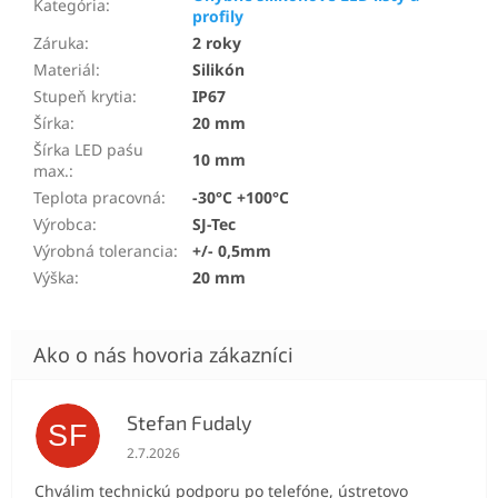
Kategória
:
profily
Záruka
:
2 roky
Materiál
:
Silikón
Stupeň krytia
:
IP67
Šírka
:
20 mm
Šírka LED paśu
10 mm
max.
:
Teplota pracovná
:
-30°C +100°C
Výrobca
:
SJ-Tec
Výrobná tolerancia
:
+/- 0,5mm
Výška
:
20 mm
Stefan Fudaly
SF
Hodnotenie obchodu je 5 z 5 hviezdičiek.
2.7.2026
Chválim technickú podporu po telefóne, ústretovo