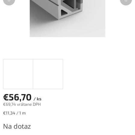
€56,70
/ ks
€69,74 vrátane DPH
Jednotková
€11,34 / 1 m
cena:
Na dotaz