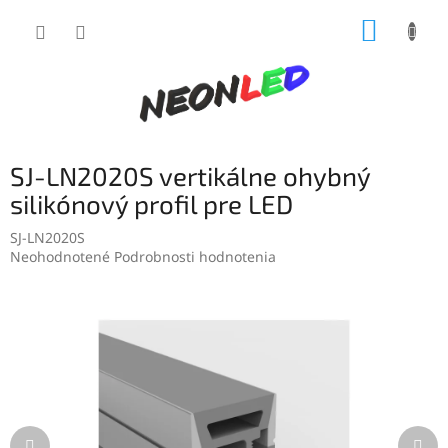
Prejsť
NÁKUP
na
obsah
KOŠÍK
SJ-LN2020S vertikálne ohybný
silikónový profil pre LED
SJ-LN2020S
Priemerné
Neohodnotené
Podrobnosti hodnotenia
hodnotenie
produktu
je
0,0
z
5
hviezdičiek.