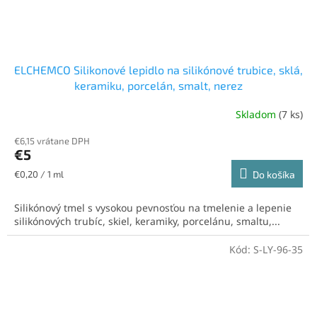
ELCHEMCO Silikonové lepidlo na silikónové trubice, sklá,
keramiku, porcelán, smalt, nerez
Skladom
(7 ks)
€6,15 vrátane DPH
€5
Jednotková
€0,20 / 1 ml
Do košíka
cena:
Silikónový tmel s vysokou pevnosťou na tmelenie a lepenie
silikónových trubíc, skiel, keramiky, porcelánu, smaltu,...
Kód:
S-LY-96-35