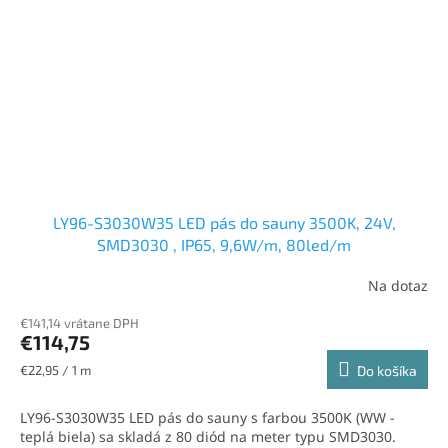
LY96-S3030W35 LED pás do sauny 3500K, 24V,
SMD3030 , IP65, 9,6W/m, 80led/m
Na dotaz
€141,14 vrátane DPH
€114,75
Jednotková
€22,95 / 1 m
Do košíka
cena:
LY96-S3030W35 LED pás do sauny s farbou 3500K (WW -
teplá biela) sa skladá z 80 diód na meter typu SMD3030.