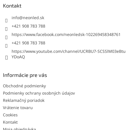
ä
Kontakt
t
i
info
@
neonled.sk
e
+421 908 783 788
https://www.facebook.com/neonledsk-102269458348761
+421 908 783 788
https://www.youtube.com/channel/UCRBU7-SCSSlM03eBtu
YDoAQ
Informácie pre vás
Obchodné podmienky
Podmienky ochrany osobných údajov
Reklamačný poriadok
Vrátenie tovaru
Cookies
Kontakt
Moja objednávka