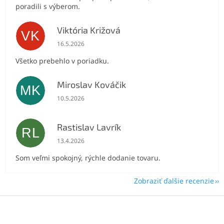
poradili s výberom.
Viktória Križová
VK
Hodnotenie obchodu je 5 z 5 hviezdičiek.
16.5.2026
Všetko prebehlo v poriadku.
Miroslav Kováčik
MK
Hodnotenie obchodu je 5 z 5 hviezdičiek.
10.5.2026
Rastislav Lavrík
RL
Hodnotenie obchodu je 5 z 5 hviezdičiek.
13.4.2026
Som veľmi spokojný, rýchle dodanie tovaru.
Zobraziť ďalšie recenzie
Z
á
p