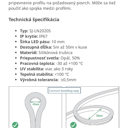
pripevnenie profilu na požadovaný povrch. Môže sa tiež
použiť ako spojka medzi profilmi.
Technická špecifikácia
Typ:
SJ-LN2020S
IP krytie:
IP67
Šírka LED pásu:
10 mm
Dostupná dĺžka:
5m až 50m v kuse
Materiál:
Silikónová trubica
Priepustnosť svetla:
Opál, 50%
Pracovná teplota:
-30 až +100 °C
UV stabilita:
viac ako 3 roky
Tepelná stabilita:
<100 °C
Výrobná tolerancia:
±0,5mm