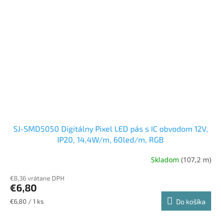
SJ-SMD5050 Digitálny Pixel LED pás s IC obvodom 12V,
IP20, 14,4W/m, 60led/m, RGB
Skladom
(107,2 m)
Priemerné
hodnotenie
€8,36 vrátane DPH
produktu
€6,80
je
5,0
Jednotková
€6,80 / 1 ks
Do košíka
z
cena:
5