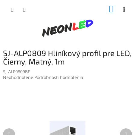
Prejsť
NÁKUP
na
obsah
KOŠÍK
SJ-ALP0809 Hliníkový profil pre LED,
Čierny, Matný, 1m
SJ-ALP0809BF
Priemerné
Neohodnotené
Podrobnosti hodnotenia
hodnotenie
produktu
je
0,0
z
5
hviezdičiek.