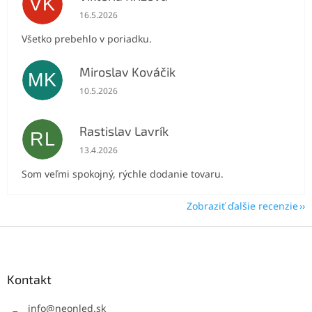
VK
Hodnotenie obchodu je 5 z 5 hviezdičiek.
16.5.2026
Všetko prebehlo v poriadku.
Miroslav Kováčik
MK
Hodnotenie obchodu je 5 z 5 hviezdičiek.
10.5.2026
Rastislav Lavrík
RL
Hodnotenie obchodu je 5 z 5 hviezdičiek.
13.4.2026
Som veľmi spokojný, rýchle dodanie tovaru.
Zobraziť ďalšie recenzie
Z
á
p
ä
Kontakt
t
i
info
@
neonled.sk