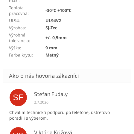
max.
:
Teplota
-30°C +100°C
pracovná
:
UL94
:
UL94V2
Výrobca
:
SJ-Tec
Výrobná
+/- 0,5mm
tolerancia
:
Výška
:
9 mm
Farba krytu
:
Matný
Stefan Fudaly
SF
Hodnotenie obchodu je 5 z 5 hviezdičiek.
2.7.2026
Chválim technickú podporu po telefóne, ústretovo
poradili s výberom.
Viktória Križová