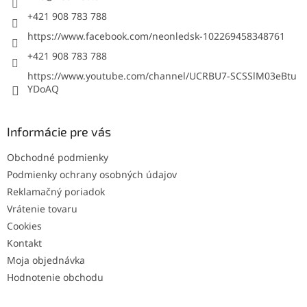
e
+421 908 783 788
https://www.facebook.com/neonledsk-102269458348761
+421 908 783 788
https://www.youtube.com/channel/UCRBU7-SCSSlM03eBtu
YDoAQ
Informácie pre vás
Obchodné podmienky
Podmienky ochrany osobných údajov
Reklamačný poriadok
Vrátenie tovaru
Cookies
Kontakt
Moja objednávka
Hodnotenie obchodu