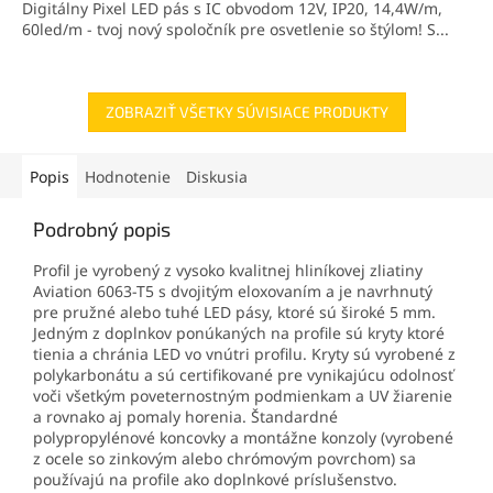
Digitálny Pixel LED pás s IC obvodom 12V, IP20, 14,4W/m,
hviezdičiek.
60led/m - tvoj nový spoločník pre osvetlenie so štýlom! S...
ZOBRAZIŤ VŠETKY SÚVISIACE PRODUKTY
Popis
Hodnotenie
Diskusia
Podrobný popis
Profil je vyrobený z vysoko kvalitnej hliníkovej zliatiny
Aviation 6063-T5 s dvojitým eloxovaním a je navrhnutý
pre pružné alebo tuhé LED pásy, ktoré sú široké 5 mm.
Jedným z doplnkov ponúkaných na profile sú kryty ktoré
tienia a chránia LED vo vnútri profilu. Kryty sú vyrobené z
polykarbonátu a sú certifikované pre vynikajúcu odolnosť
voči všetkým poveternostným podmienkam a UV žiarenie
a rovnako aj pomaly horenia. Štandardné
polypropylénové koncovky a montážne konzoly (vyrobené
z ocele so zinkovým alebo chrómovým povrchom) sa
používajú na profile ako doplnkové príslušenstvo.