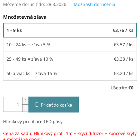
Môžeme doručiť do:
28.8.2026
Možnosti doručenia
Množstevná zľava
1 - 9 ks
€3,76
/ ks
10 - 24 ks = zľava 5 %
€3,57
/ ks
25 - 49 ks = zľava 10 %
€3,38
/ ks
50 a viac ks = zľava 15 %
€3,20
/ ks
Ušetríte
€0
Pridať do košíka
Hliníkový profil pre LED pásy
Cena za sadu: Hliníkový profil 1m + krycí difúzor + koncové kryty
+ montážne spony