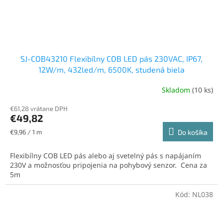
SJ-COB43210 Flexibílny COB LED pás 230VAC, IP67,
12W/m, 432led/m, 6500K, studená biela
Skladom
(10 ks)
€61,28 vrátane DPH
€49,82
Jednotková
€9,96 / 1 m
Do košíka
cena:
Flexibílny COB LED pás alebo aj svetelný pás s napájaním
230V a možnosťou pripojenia na pohybový senzor. Cena za
5m
Kód:
NL038