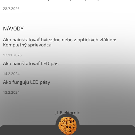
28.7.2026
NÁVODY
Ako nainštalovať hviezdne nebo z optických vlákien:
Kompletný sprievodca
12.11.2025
Ako nainštalovať LED pás
14.2.2024
Ako fungujú LED pásy
13.2.2024
JL Elektornic