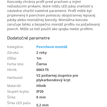
Koncovky chránia profil pred prachom a inými
nežiaducimi prvkami, ktoré môžu LED pásy znečistiť a
následne zhoršiť svetelné parametre. Profil môže byť
pripevnený k povrchom pomocou obojstrannej lepiacej
pásky alebo montážnej konzoly. Montážna konzola
zaručuje ľahkú a bezpečnú montáž profilu na požadovaný
povrch. Môže sa tiež použiť ako spojka medzi profilmi.
Dodatočné parametre
Kategória
:
Povrchová montáž
Záruka
:
2 roky
Dĺžka
:
1m
Farba tela
:
Čierna
Hliník
:
6063-T5
V2 požiarnej stupnice pre
Horľavosť
:
plykarbonátový kryt
Materiál
:
Hliník
Stupeň krytia
:
IP20
Šírka
:
8 mm
Šírka LED paśu
5,2 mm