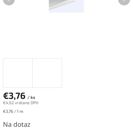
€3,76
/ ks
€4,62 vrátane DPH
Jednotková
€3,76 / 1 m
cena:
Na dotaz