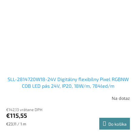
SLL-2814720W18-24V Digitálny flexibílny Pixel RGBNW
COB LED pás 24V, IP20, 18W/m, 784led/m
Na dotaz
€142,13 vrátane DPH
€115,55
Jednotková
€23,11 / 1 m
Do košíka
cena: