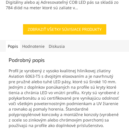
Digitálny alebo aj Adresovateľný COB LED pás sa skladá zo
784 diód na meter ktoré sú zaliate v...
ZOBRAZIŤ VŠETKY SÚVISIACE PRODUKTY
Popis
Hodnotenie
Diskusia
Podrobný popis
Profil je vyrobený z vysoko kvalitnej hliníkovej zliatiny
Aviation 6063-T5 s dvojitým eloxovaním a je navrhnutý
pre pružné alebo tuhé LED pásy, ktoré sú široké 10 mm.
Jedným z doplnkov ponúkaných na profile sú kryty ktoré
tienia a chránia LED vo vnútri profilu. Kryty sú vyrobené z
polykarbonátu a sú certifikované pre vynikajúcu odolnosť
voči všetkým poveternostným podmienkam a UV žiarenie
a rovnako aj pomaly horenia. Štandardné
polypropylénové koncovky a montážne konzoly (vyrobené
z ocele so zinkovým alebo chrómovým povrchom) sa
používajú na profile ako doplnkové príslušenstvo.