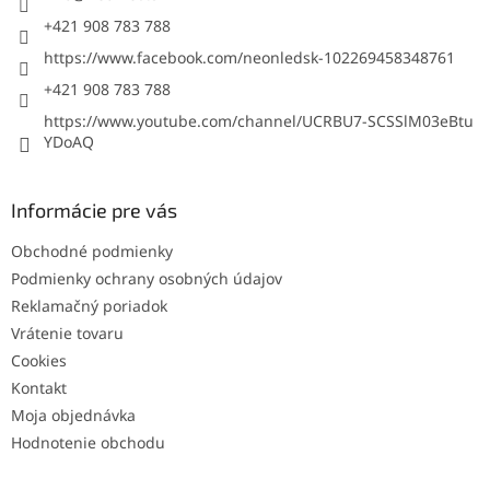
e
+421 908 783 788
https://www.facebook.com/neonledsk-102269458348761
+421 908 783 788
https://www.youtube.com/channel/UCRBU7-SCSSlM03eBtu
YDoAQ
Informácie pre vás
Obchodné podmienky
Podmienky ochrany osobných údajov
Reklamačný poriadok
Vrátenie tovaru
Cookies
Kontakt
Moja objednávka
Hodnotenie obchodu