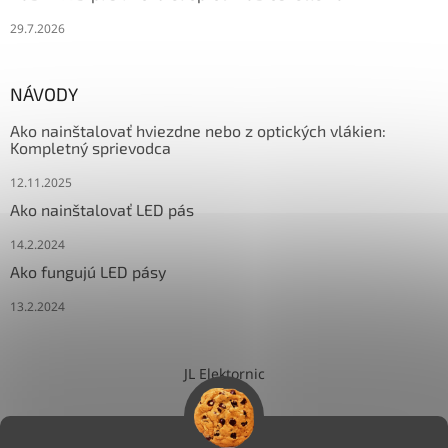
29.7.2026
NÁVODY
Ako nainštalovať hviezdne nebo z optických vlákien:
Kompletný sprievodca
12.11.2025
Ako nainštalovať LED pás
14.2.2024
Ako fungujú LED pásy
13.2.2024
JL Elektornic