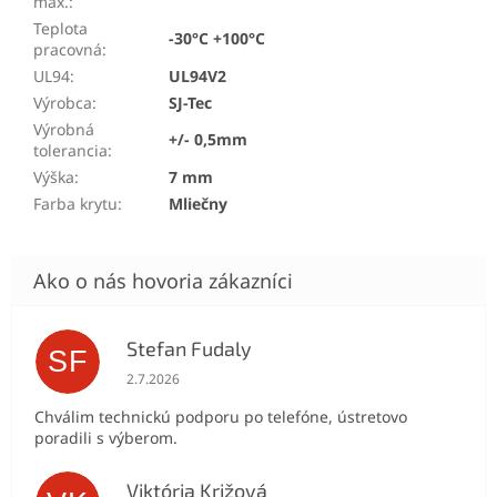
max.
:
Teplota
-30°C +100°C
pracovná
:
UL94
:
UL94V2
Výrobca
:
SJ-Tec
Výrobná
+/- 0,5mm
tolerancia
:
Výška
:
7 mm
Farba krytu
:
Mliečny
Stefan Fudaly
SF
Hodnotenie obchodu je 5 z 5 hviezdičiek.
2.7.2026
Chválim technickú podporu po telefóne, ústretovo
poradili s výberom.
Viktória Križová