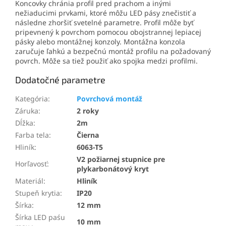
Koncovky chránia profil pred prachom a inými
nežiaducimi prvkami, ktoré môžu LED pásy znečistiť a
následne zhoršiť svetelné parametre. Profil môže byť
pripevnený k povrchom pomocou obojstrannej lepiacej
pásky alebo montážnej konzoly. Montážna konzola
zaručuje ľahkú a bezpečnú montáž profilu na požadovaný
povrch. Môže sa tiež použiť ako spojka medzi profilmi.
Dodatočné parametre
Kategória
:
Povrchová montáž
Záruka
:
2 roky
Dĺžka
:
2m
Farba tela
:
Čierna
Hliník
:
6063-T5
V2 požiarnej stupnice pre
Horľavosť
:
plykarbonátový kryt
Materiál
:
Hliník
Stupeň krytia
:
IP20
Šírka
:
12 mm
Šírka LED paśu
10 mm