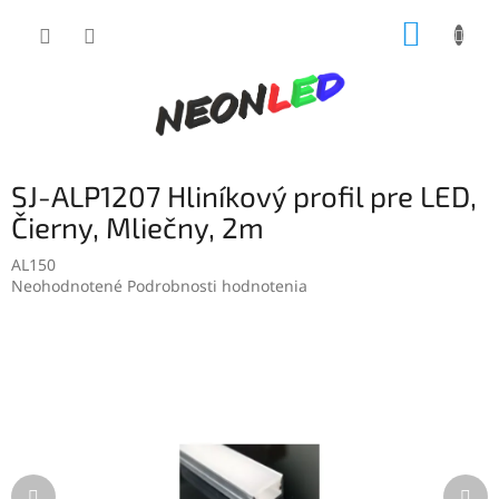
Prejsť
NÁKUP
na
obsah
KOŠÍK
SJ-ALP1207 Hliníkový profil pre LED,
Čierny, Mliečny, 2m
AL150
Priemerné
Neohodnotené
Podrobnosti hodnotenia
hodnotenie
produktu
je
0,0
z
5
hviezdičiek.