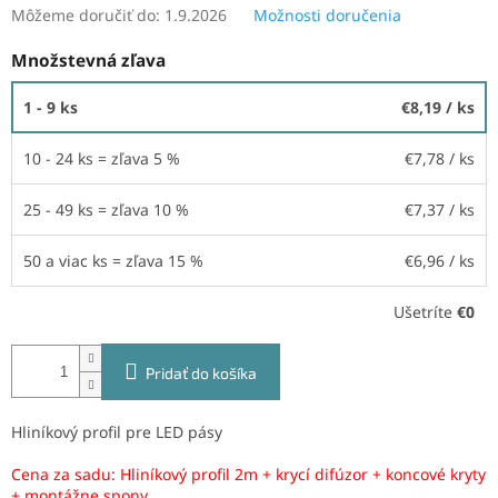
Môžeme doručiť do:
1.9.2026
Možnosti doručenia
Množstevná zľava
1 - 9 ks
€8,19
/ ks
10 - 24 ks = zľava 5 %
€7,78
/ ks
25 - 49 ks = zľava 10 %
€7,37
/ ks
50 a viac ks = zľava 15 %
€6,96
/ ks
Ušetríte
€0
Pridať do košíka
Hliníkový profil pre LED pásy
Cena za sadu: Hliníkový profil 2m + krycí difúzor + koncové kryty
+ montážne spony