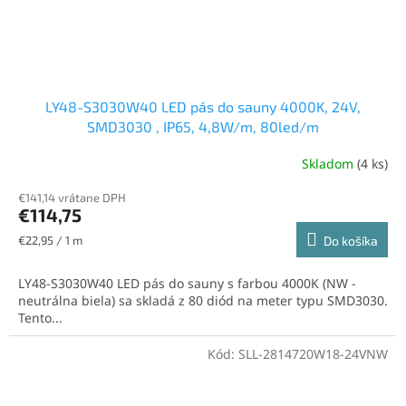
LY48-S3030W40 LED pás do sauny 4000K, 24V,
SMD3030 , IP65, 4,8W/m, 80led/m
Skladom
(4 ks)
€141,14 vrátane DPH
€114,75
Jednotková
€22,95 / 1 m
Do košíka
cena:
LY48-S3030W40 LED pás do sauny s farbou 4000K (NW -
neutrálna biela) sa skladá z 80 diód na meter typu SMD3030.
Tento...
Kód:
SLL-2814720W18-24VNW