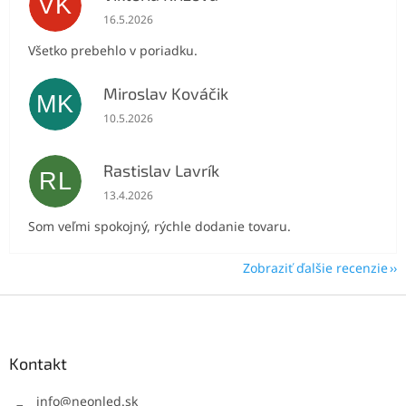
VK
Hodnotenie obchodu je 5 z 5 hviezdičiek.
16.5.2026
Všetko prebehlo v poriadku.
Miroslav Kováčik
MK
Hodnotenie obchodu je 5 z 5 hviezdičiek.
10.5.2026
Rastislav Lavrík
RL
Hodnotenie obchodu je 5 z 5 hviezdičiek.
13.4.2026
Som veľmi spokojný, rýchle dodanie tovaru.
Zobraziť ďalšie recenzie
Z
á
p
ä
Kontakt
t
i
info
@
neonled.sk