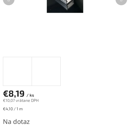
€8,19
/ ks
€10,07 vrátane DPH
Jednotková
€4,10 / 1 m
cena:
Na dotaz