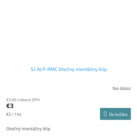
SJ-ALP-RMC Otočný montážny klip
Na dotaz
€3,69 vrátane DPH
€3
Jednotková
€3 / 1 ks
Do košíka
cena:
Otočný montážny klip