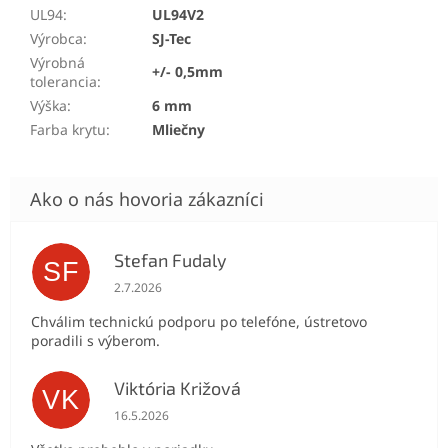
UL94
:
UL94V2
Výrobca
:
SJ-Tec
Výrobná
+/- 0,5mm
tolerancia
:
Výška
:
6 mm
Farba krytu
:
Mliečny
Stefan Fudaly
SF
Hodnotenie obchodu je 5 z 5 hviezdičiek.
2.7.2026
Chválim technickú podporu po telefóne, ústretovo
poradili s výberom.
Viktória Križová
VK
Hodnotenie obchodu je 5 z 5 hviezdičiek.
16.5.2026