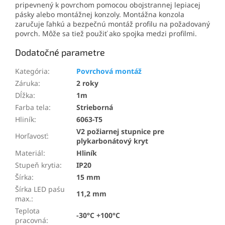
pripevnený k povrchom pomocou obojstrannej lepiacej
pásky alebo montážnej konzoly. Montážna konzola
zaručuje ľahkú a bezpečnú montáž profilu na požadovaný
povrch. Môže sa tiež použiť ako spojka medzi profilmi.
Dodatočné parametre
Kategória
:
Povrchová montáž
Záruka
:
2 roky
Dĺžka
:
1m
Farba tela
:
Strieborná
Hliník
:
6063-T5
V2 požiarnej stupnice pre
Horľavosť
:
plykarbonátový kryt
Materiál
:
Hliník
Stupeň krytia
:
IP20
Šírka
:
15 mm
Šírka LED paśu
11,2 mm
max.
:
Teplota
-30°C +100°C
pracovná
: