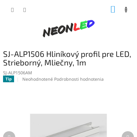
Prejsť
NÁKUP
na
obsah
KOŠÍK
SJ-ALP1506 Hliníkový profil pre LED,
Strieborný, Mliečny, 1m
SJ-ALP1506AM
Priemerné
Neohodnotené
Podrobnosti hodnotenia
Tip
hodnotenie
produktu
je
0,0
z
5
hviezdičiek.