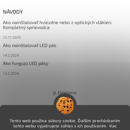
NÁVODY
Ako nainštalovať hviezdne nebo z optických vlákien:
Kompletný sprievodca
12.11.2025
Ako nainštalovať LED pás
14.2.2024
Ako fungujú LED pásy
13.2.2024
JL Elektornic
Tento web používa súbory cookie. Ďalším prechádzaním
tohto webu vyjadrujete súhlas s ich používaním. Viac
Vytvoril Shoptet