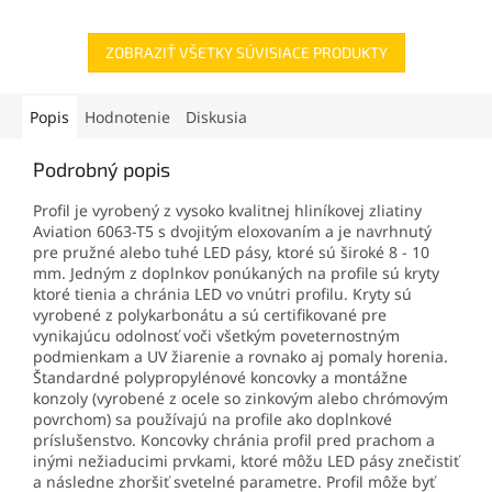
ZOBRAZIŤ VŠETKY SÚVISIACE PRODUKTY
Popis
Hodnotenie
Diskusia
Podrobný popis
Profil je vyrobený z vysoko kvalitnej hliníkovej zliatiny
Aviation 6063-T5 s dvojitým eloxovaním a je navrhnutý
pre pružné alebo tuhé LED pásy, ktoré sú široké 8 - 10
mm. Jedným z doplnkov ponúkaných na profile sú kryty
ktoré tienia a chránia LED vo vnútri profilu. Kryty sú
vyrobené z polykarbonátu a sú certifikované pre
vynikajúcu odolnosť voči všetkým poveternostným
podmienkam a UV žiarenie a rovnako aj pomaly horenia.
Štandardné polypropylénové koncovky a montážne
konzoly (vyrobené z ocele so zinkovým alebo chrómovým
povrchom) sa používajú na profile ako doplnkové
príslušenstvo. Koncovky chránia profil pred prachom a
inými nežiaducimi prvkami, ktoré môžu LED pásy znečistiť
a následne zhoršiť svetelné parametre. Profil môže byť