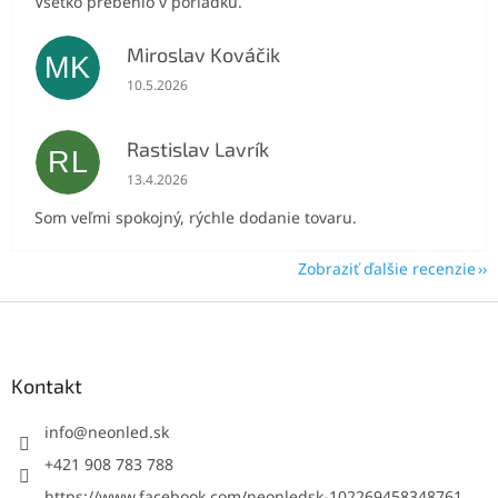
Všetko prebehlo v poriadku.
Miroslav Kováčik
MK
Hodnotenie obchodu je 5 z 5 hviezdičiek.
10.5.2026
Rastislav Lavrík
RL
Hodnotenie obchodu je 5 z 5 hviezdičiek.
13.4.2026
Som veľmi spokojný, rýchle dodanie tovaru.
Zobraziť ďalšie recenzie
Z
á
p
ä
Kontakt
t
i
info
@
neonled.sk
e
+421 908 783 788
https://www.facebook.com/neonledsk-102269458348761