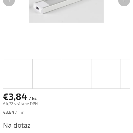
€3,84
/ ks
€4,72 vrátane DPH
Jednotková
€3,84 / 1 m
cena:
Na dotaz