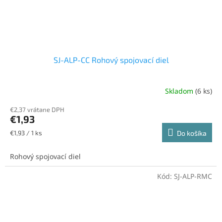
SJ-ALP-CC Rohový spojovací diel
Skladom
(6 ks)
€2,37 vrátane DPH
€1,93
Jednotková
€1,93 / 1 ks
Do košíka
cena:
Rohový spojovací diel
Kód:
SJ-ALP-RMC