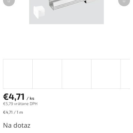
€4,71
/ ks
€5,79 vrátane DPH
Jednotková
€4,71 / 1 m
cena:
Na dotaz