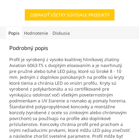
ZOBRAZIŤ VŠETKY SÚVISIACE PRODUKTY
Popis
Hodnotenie
Diskusia
Podrobný popis
Profil je vyrobený z vysoko kvalitnej hliníkovej zliatiny
Aviation 6063-T5 s dvojitým eloxovaním a je navrhnutý
pre pružné alebo tuhé LED pásy, ktoré sú široké 8 - 10
mm. Jedným z doplnkov ponúkaných na profile sú kryty
ktoré tienia a chránia LED vo vnútri profilu. Kryty sú
vyrobené z polykarbonátu a sú certifikované pre
vynikajúcu odolnosť voči všetkým poveternostným
podmienkam a UV žiarenie a rovnako aj pomaly horenia.
Štandardné polypropylénové koncovky a montážne
konzoly (vyrobené z ocele so zinkovým alebo chrómovým
povrchom) sa používajú na profile ako doplnkové
príslušenstvo. Koncovky chránia profil pred prachom a
inými nežiaducimi prvkami, ktoré môžu LED pásy znečistiť
a následne zhoršiť svetelné parametre. Profil môže byť