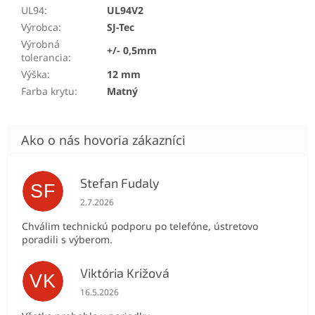
UL94
:
UL94V2
Výrobca
:
SJ-Tec
Výrobná
+/- 0,5mm
tolerancia
:
Výška
:
12 mm
Farba krytu
:
Matný
Stefan Fudaly
SF
Hodnotenie obchodu je 5 z 5 hviezdičiek.
2.7.2026
Chválim technickú podporu po telefóne, ústretovo
poradili s výberom.
Viktória Križová
VK
Hodnotenie obchodu je 5 z 5 hviezdičiek.
16.5.2026