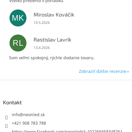
Všetko prebehlo v poriadku.
Miroslav Kováčik
MK
Hodnotenie obchodu je 5 z 5 hviezdičiek.
10.5.2026
Rastislav Lavrík
RL
Hodnotenie obchodu je 5 z 5 hviezdičiek.
13.4.2026
Som veľmi spokojný, rýchle dodanie tovaru.
Zobraziť ďalšie recenzie
Z
á
p
ä
Kontakt
t
i
info
@
neonled.sk
e
+421 908 783 788
https://www.facebook.com/neonledsk-102269458348761