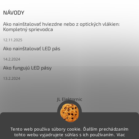
NÁVODY
Ako nainštalovať hviezdne nebo z optických vlákien:
Kompletný sprievodca
12.11.2025
Ako nainštalovať LED pás
14.2.2024
Ako fungujú LED pásy
13.2.2024
JL Elektornic
Tento web používa súbory cookie. Ďalším prechádzaním
tohto webu vyjadrujete súhlas s ich používaním. Viac
Vytvoril Shoptet