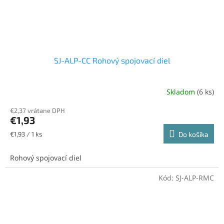
SJ-ALP-CC Rohový spojovací diel
Skladom
(6 ks)
€2,37 vrátane DPH
€1,93
Jednotková
€1,93 / 1 ks
Do košíka
cena:
Rohový spojovací diel
Kód:
SJ-ALP-RMC