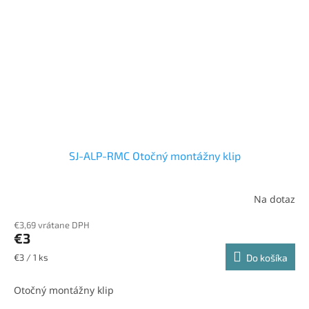
SJ-ALP-RMC Otočný montážny klip
Na dotaz
€3,69 vrátane DPH
€3
Jednotková
€3 / 1 ks
Do košíka
cena:
Otočný montážny klip