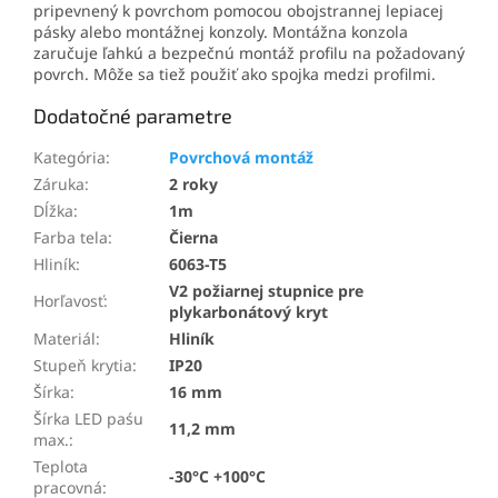
pripevnený k povrchom pomocou obojstrannej lepiacej
pásky alebo montážnej konzoly. Montážna konzola
zaručuje ľahkú a bezpečnú montáž profilu na požadovaný
povrch. Môže sa tiež použiť ako spojka medzi profilmi.
Dodatočné parametre
Kategória
:
Povrchová montáž
Záruka
:
2 roky
Dĺžka
:
1m
Farba tela
:
Čierna
Hliník
:
6063-T5
V2 požiarnej stupnice pre
Horľavosť
:
plykarbonátový kryt
Materiál
:
Hliník
Stupeň krytia
:
IP20
Šírka
:
16 mm
Šírka LED paśu
11,2 mm
max.
:
Teplota
-30°C +100°C
pracovná
: