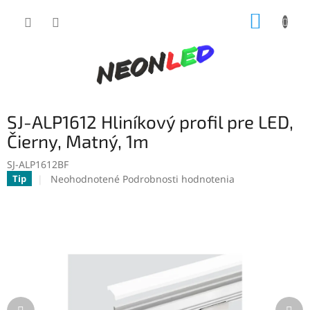
Prejsť
NÁKUP
na
obsah
KOŠÍK
SJ-ALP1612 Hliníkový profil pre LED,
Čierny, Matný, 1m
SJ-ALP1612BF
Priemerné
Neohodnotené
Podrobnosti hodnotenia
Tip
hodnotenie
produktu
je
0,0
z
5
hviezdičiek.