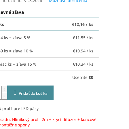
doručiť do:
31.8.2026
Možnosti doručenia
evná zľava
 ks
€12,16
/ ks
24 ks = zľava 5 %
€11,55
/ ks
49 ks = zľava 10 %
€10,94
/ ks
viac ks = zľava 15 %
€10,34
/ ks
Ušetríte
€0
Pridať do košíka
ý profil pre LED pásy
sadu: Hliníkový profil 2m + krycí difúzor + koncové
 montážne spony