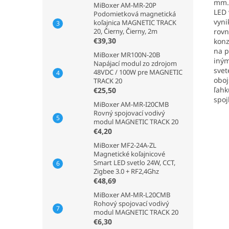
mm. 
MiBoxer AM-MR-20P
LED 
Podomietková magnetická
vyni
koľajnica MAGNETIC TRACK
rovn
20, Čierny, Čierny, 2m
€39,30
konz
na p
MiBoxer MR100N-20B
iným
Napájací modul zo zdrojom
svet
48VDC / 100W pre MAGNETIC
oboj
TRACK 20
ľahk
€25,50
spoj
MiBoxer AM-MR-I20CMB
Rovný spojovací vodivý
modul MAGNETIC TRACK 20
€4,20
MiBoxer MF2-24A-ZL
Magnetické koľajnicové
Smart LED svetlo 24W, CCT,
Zigbee 3.0 + RF2,4Ghz
€48,69
MiBoxer AM-MR-L20CMB
Rohový spojovací vodivý
modul MAGNETIC TRACK 20
€6,30