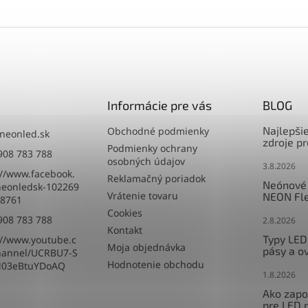
Informácie pre vás
BLOG
Najlepši
Obchodné podmienky
neonled.sk
zdroje p
Podmienky ochrany
908 783 788
osobných údajov
3.8.2026
://www.facebook.
Reklamačný poriadok
Neónové 
eonledsk-102269
Vrátenie tovaru
NEON Fle
8761
Cookies
908 783 788
2.8.2026
Kontakt
Typy LED
://www.youtube.c
Moja objednávka
pásy a o
hannel/UCRBU7-S
Hodnotenie obchodu
M03eBtuYDoAQ
1.8.2026
Ako zapoj
pre LED 