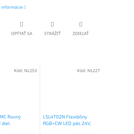
 informácie
OPÝTAŤ SA
STRÁŽIŤ
ZDIEĽAŤ
Kód:
NL253
Kód:
NL227
SMC Rovný
LSL4T02N Flexibílny
 diel
RGB+CW LED pás 24V,
SMD5050 4 v 1, IP65,