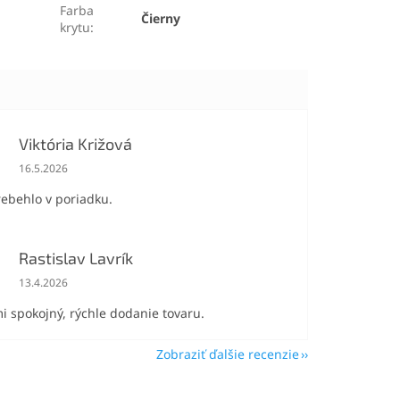
Farba
Čierny
krytu
:
Viktória Križová
Hodnotenie obchodu je 5 z 5 hviezdičiek.
16.5.2026
rebehlo v poriadku.
Rastislav Lavrík
Hodnotenie obchodu je 5 z 5 hviezdičiek.
13.4.2026
i spokojný, rýchle dodanie tovaru.
Zobraziť ďalšie recenzie