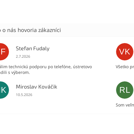
Stefan Fudaly
SF
VK
Hodnotenie obchodu je 5 z 5 hviezdičiek.
2.7.2026
lim technickú podporu po telefóne, ústretovo
Všetko p
dili s výberom.
Miroslav Kováčik
MK
RL
Hodnotenie obchodu je 5 z 5 hviezdičiek.
10.5.2026
Som veľm