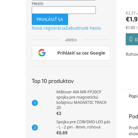
Heslo
€2,37 
€1,9
PRIHLÁSIŤ SA
Jednot
€1,93 /
Nová registrácia
Zabudnuté heslo
cena:
alebo
D
Prihlásiť sa cez Google
Rohov
Top 10 produktov
MiBoxer AM-MR-FP20CP
Popi
spojka pre magnetickú
koľajnicu MAGNETIC TRACK
20
€2
Pod
Spojka pre COB/SMD LED pás
- L - 2 pin - 8mm, rohová
Prof
€0,69
elox