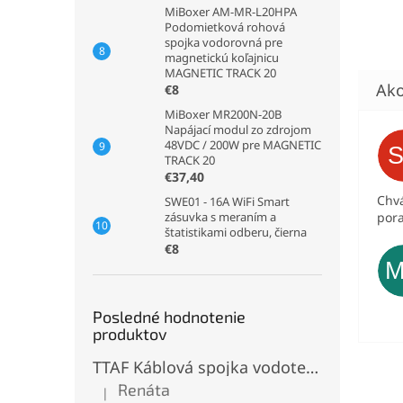
MiBoxer AM-MR-L20HPA
Podomietková rohová
spojka vodorovná pre
magnetickú koľajnicu
MAGNETIC TRACK 20
€8
MiBoxer MR200N-20B
Napájací modul zo zdrojom
48VDC / 200W pre MAGNETIC
TRACK 20
€37,40
Chvá
SWE01 - 16A WiFi Smart
pora
zásuvka s meraním a
štatistikami odberu, čierna
€8
Posledné hodnotenie
produktov
TTAF Káblová spojka vodotesná IP68, Typu "T" , 3 pinová, 20A, 2,5mm², M20
Renáta
|
Hodnotenie produktu je 5 z 5 hviezdičiek.