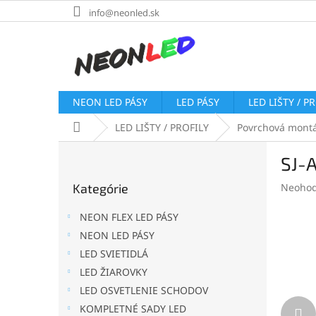
Prejsť
info@neonled.sk
na
obsah
NEON LED PÁSY
LED PÁSY
LED LIŠTY / P
Domov
LED LIŠTY / PROFILY
Povrchová mont
B
SJ-A
o
Preskočiť
č
Prieme
Kategórie
Neohod
kategórie
n
hodnot
ý
produk
NEON FLEX LED PÁSY
p
je
NEON LED PÁSY
a
0,0
LED SVIETIDLÁ
z
n
5
e
LED ŽIAROVKY
hviezdi
l
LED OSVETLENIE SCHODOV
KOMPLETNÉ SADY LED