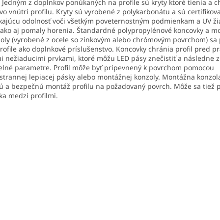
Jedným z doplnkov ponúkaných na profile sú kryty ktoré tienia a c
vo vnútri profilu. Kryty sú vyrobené z polykarbonátu a sú certifikov
kajúcu odolnosť voči všetkým poveternostným podmienkam a UV ži
ako aj pomaly horenia. Štandardné polypropylénové koncovky a m
oly (vyrobené z ocele so zinkovým alebo chrómovým povrchom) sa 
rofile ako doplnkové príslušenstvo. Koncovky chránia profil pred 
i nežiaducimi prvkami, ktoré môžu LED pásy znečistiť a následne z
elné parametre. Profil môže byť pripevnený k povrchom pomocou
strannej lepiacej pásky alebo montážnej konzoly. Montážna konzol
ú a bezpečnú montáž profilu na požadovaný povrch. Môže sa tiež p
ka medzi profilmi.