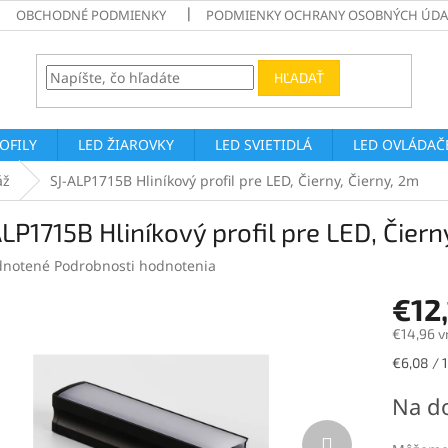
OBCHODNÉ PODMIENKY
PODMIENKY OCHRANY OSOBNÝCH ÚDA
HĽADAŤ
ROFILY
LED ŽIAROVKY
LED SVIETIDLÁ
LED OVLÁDAČE
áž
SJ-ALP1715B Hliníkový profil pre LED, Čierny, Čierny, 2m
LP1715B Hliníkový profil pre LED, Čiern
rné
notené
Podrobnosti hodnotenia
enie
€12
tu
€14,96 v
Jednotk
€6,08 / 
cena:
čiek.
Na d