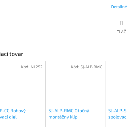
Detailné
TLAČ
iaci tovar
Kód:
NL252
Kód:
SJ-ALP-RMC
LP-CC Rohový
SJ-ALP-RMC Otočný
SJ-ALP-
vací diel
montážny klip
spojovací