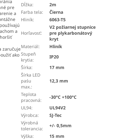
hránia
Dĺžka
:
2m
ané pre
Farba tela
:
Čierna
arenie a
ontážne
Hliník
:
6063-T5
používajú
V2 požiarnej stupnice
prachom a
Horľavosť
:
pre plykarbonátový
horšiť
kryt
Materiál
:
Hliník
a zaručuje
Stupeň
oužiť ako
IP20
krytia
:
Šírka
:
17 mm
Šírka LED
paśu
12,3 mm
max.
:
Teplota
-30°C +100°C
pracovná
:
UL94
:
UL94V2
Výrobca
:
SJ-Tec
Výrobná
+/- 0,5mm
tolerancia
:
Výška
:
15 mm