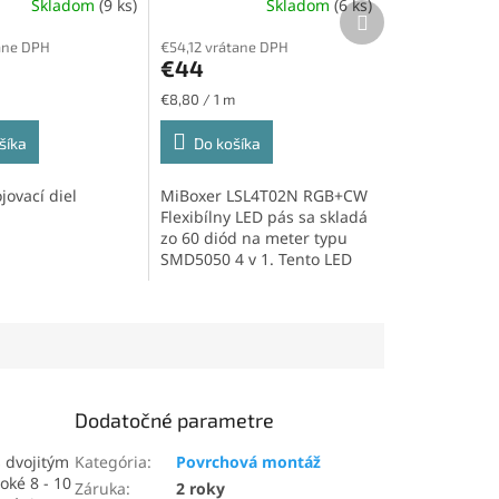
Skladom
(9 ks)
Skladom
(6 ks)
9W/m, 60led/m
Ďalší
produkt
ane DPH
€54,12 vrátane DPH
€44
Jednotková
€8,80 / 1 m
cena:
šíka
Do košíka
jovací diel
MiBoxer LSL4T02N RGB+CW
Flexibílny LED pás sa skladá
zo 60 diód na meter typu
SMD5050 4 v 1. Tento LED
pás ponúka...
Dodatočné parametre
s dvojitým
Kategória
:
Povrchová montáž
oké 8 - 10
Záruka
:
2 roky