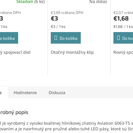
Skladom
(6 ks)
Na dotaz
vrátane DPH
€3,69 vrátane DPH
€2,07 vrát
3
€3
€1,68
ková
Jednotková
Jednotková
 1 ks
€3 / 1 ks
€1,68 / 1 ks
cena:
cena:
o košíka
Do košíka
Do ko
ý spojovací diel
Otočný montážny klip
Rovný spo
s
Hodnotenie
Diskusia
robný popis
il je vyrobený z vysoko kvalitnej hliníkovej zliatiny Aviation 6063-T5 
ovaním a je navrhnutý pre pružné alebo tuhé LED pásy, ktoré sú šir