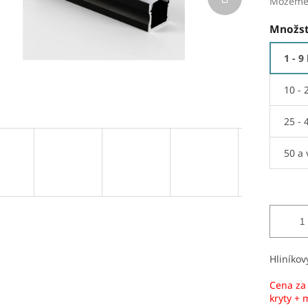
Môžeme 
Množst
1 - 9
10 - 
25 - 
50 a 
Hliníkov
Cena za 
kryty +