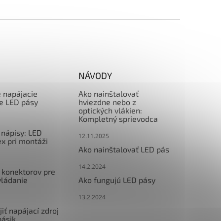
NÁVODY
e napájacie
Ako nainštalovať
re LED pásy
hviezdne nebo z
optických vlákien:
Kompletný sprievodca
nápisy: LED
12.11.2025
x pri montáži
Ako nainštalovať LED pás
14.2.2024
 konektorov pre
vládanie
Ako fungujú LED pásy
13.2.2024
iť napájací zdroj
pásik