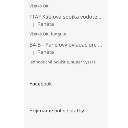
Všetko OK
TTAF Káblová spojka vodotesná IP68, "I" Priama, 3 pinová, 20A, 2,5mm², M20
Renáta
|
Hodnotenie produktu je 5 z 5 hviezdičiek.
Všetko OK, funguje
B4-B - Panelový ovládač pre RGB+CCT LED, Čierny, Batériový 2xAAA (3V), Magnetický, RF 2,4GHz, 4 zóny
Renáta
|
Hodnotenie produktu je 5 z 5 hviezdičiek.
Jednoduché použitie, super vyzerá
Facebook
Prijímame online platby