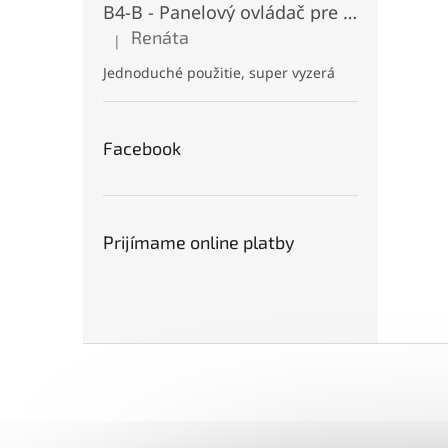
B4-B - Panelový ovládač pre RGB+CCT LED, Čierny, Batériový 2xAAA (3V), Magnetický, RF 2,4GHz, 4 zóny
Renáta
|
Hodnotenie produktu je 5 z 5 hviezdičiek.
Jednoduché použitie, super vyzerá
Facebook
Prijímame online platby
Z
á
p
ä
t