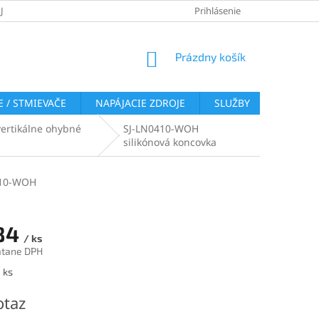
JOV
REKLAMAČNÝ PORIADOK
VRÁTENIE TOVARU
Prihlásenie
COOKI
NÁKUPNÝ
Prázdny košík
KOŠÍK
 / STMIEVAČE
NAPÁJACIE ZDROJE
SLUŽBY
BLOG
vertikálne ohybné
SJ-LN0410-WOH
silikónová koncovka
410-WOH
84
/ ks
átane DPH
ová
 ks
otaz