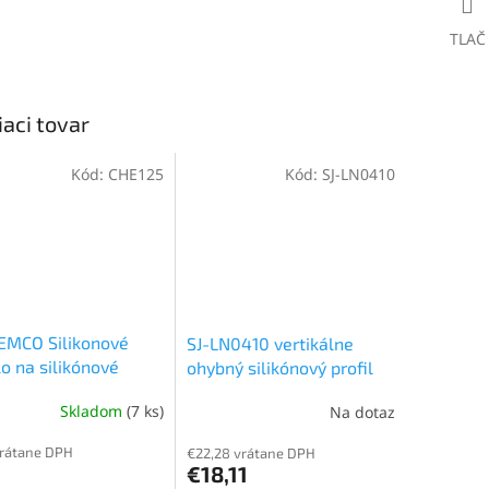
TLAČ
iaci tovar
Kód:
CHE125
Kód:
SJ-LN0410
EMCO Silikonové
SJ-LN0410 vertikálne
lo na silikónové
ohybný silikónový profil
ce, sklá, keramiku,
pre LED
Skladom
(7 ks)
Na dotaz
lán, smalt, nerez
vrátane DPH
€22,28 vrátane DPH
€18,11