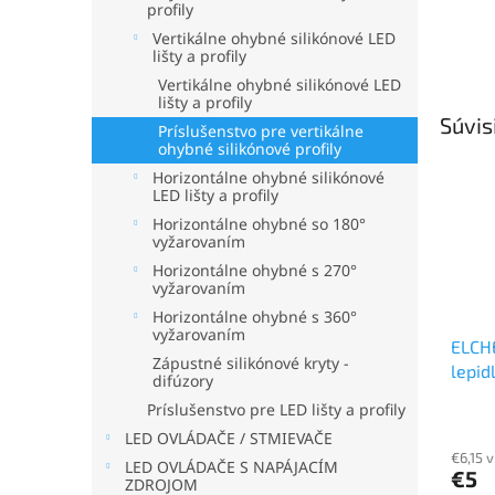
profily
Vertikálne ohybné silikónové LED
lišty a profily
Vertikálne ohybné silikónové LED
lišty a profily
Súvis
Príslušenstvo pre vertikálne
ohybné silikónové profily
Horizontálne ohybné silikónové
LED lišty a profily
Horizontálne ohybné so 180°
vyžarovaním
Horizontálne ohybné s 270°
vyžarovaním
Horizontálne ohybné s 360°
vyžarovaním
ELCH
Zápustné silikónové kryty -
lepid
difúzory
trubi
Príslušenstvo pre LED lišty a profily
porce
LED OVLÁDAČE / STMIEVAČE
€6,15 
LED OVLÁDAČE S NAPÁJACÍM
€5
ZDROJOM