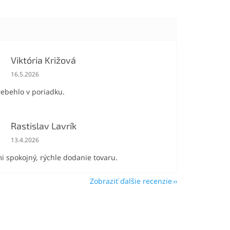
Viktória Križová
Hodnotenie obchodu je 5 z 5 hviezdičiek.
16.5.2026
rebehlo v poriadku.
Rastislav Lavrík
Hodnotenie obchodu je 5 z 5 hviezdičiek.
13.4.2026
i spokojný, rýchle dodanie tovaru.
Zobraziť ďalšie recenzie