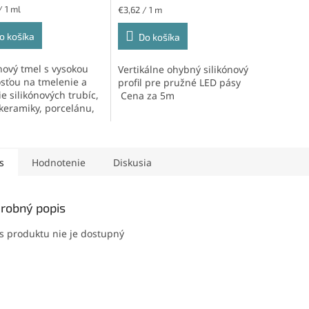
ková
Jednotková
/ 1 ml
€3,62 / 1 m
cena:
o košíka
Do košíka
ónový tmel s vysokou
Vertikálne ohybný silikónový
sťou na tmelenie a
profil pre pružné LED pásy
e silikónových trubíc,
Cena za 5m
 keramiky, porcelánu,
,...
s
Hodnotenie
Diskusia
robný popis
s produktu nie je dostupný