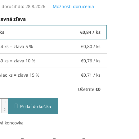
doručiť do:
28.8.2026
Možnosti doručenia
evná zľava
 ks
€0,84
/ ks
24 ks = zľava 5 %
€0,80
/ ks
49 ks = zľava 10 %
€0,76
/ ks
viac ks = zľava 15 %
€0,71
/ ks
Ušetríte
€0
Pridať do košíka
vá koncovka