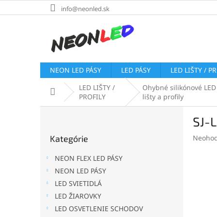
Prejsť
info@neonled.sk
na
obsah
NEON LED PÁSY
LED PÁSY
LED LIŠTY / P
LED LIŠTY /
Ohybné silikónové LED
Domov
PROFILY
lišty a profily
B
SJ-
o
Preskočiť
č
Prieme
Kategórie
Neohod
kategórie
n
hodnot
ý
produk
NEON FLEX LED PÁSY
p
je
NEON LED PÁSY
a
0,0
LED SVIETIDLÁ
z
n
5
e
LED ŽIAROVKY
hviezdi
l
LED OSVETLENIE SCHODOV