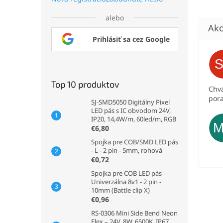
alebo
Prihlásiť sa cez Google
Top 10 produktov
Chvá
pora
SJ-SMD5050 Digitálny Pixel
LED pás s IC obvodom 24V,
IP20, 14,4W/m, 60led/m, RGB
€6,80
Spojka pre COB/SMD LED pás
- L - 2 pin - 5mm, rohová
€0,72
Spojka pre COB LED pás -
Univerzálna 8v1 - 2 pin -
10mm (Battle clip X)
€0,96
RS-0306 Mini Side Bend Neon
Flex – 24V, 8W, 6500K, IP67,