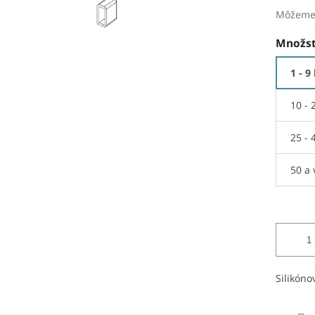
Môžeme 
Množst
1 - 9
10 - 
25 - 
50 a 
Silikóno