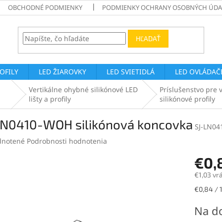
OBCHODNÉ PODMIENKY
PODMIENKY OCHRANY OSOBNÝCH ÚDA
HĽADAŤ
ROFILY
LED ŽIAROVKY
LED SVIETIDLÁ
LED OVLÁDAČE
Vertikálne ohybné silikónové LED
Príslušenstvo pre 
lišty a profily
silikónové profily
LN0410-WOH silikónová koncovka
SJ-LN0
rné
notené
Podrobnosti hodnotenia
enie
€0,
tu
€1,03 vr
Jednotk
€0,84 / 1
cena:
čiek.
Na d