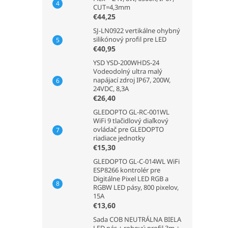
CUT=4,3mm
€44,25
SJ-LN0922 vertikálne ohybný
silikónový profil pre LED
€40,95
YSD YSD-200WHDS-24
Vodeodolný ultra malý
napájací zdroj IP67, 200W,
24VDC, 8,3A
€26,40
GLEDOPTO GL-RC-001WL
WiFi 9 tlačidlový diaľkový
ovládač pre GLEDOPTO
riadiace jednotky
€15,30
GLEDOPTO GL-C-014WL WiFi
ESP8266 kontrolér pre
Digitálne Pixel LED RGB a
RGBW LED pásy, 800 pixelov,
15A
€13,60
Sada COB NEUTRÁLNA BIELA