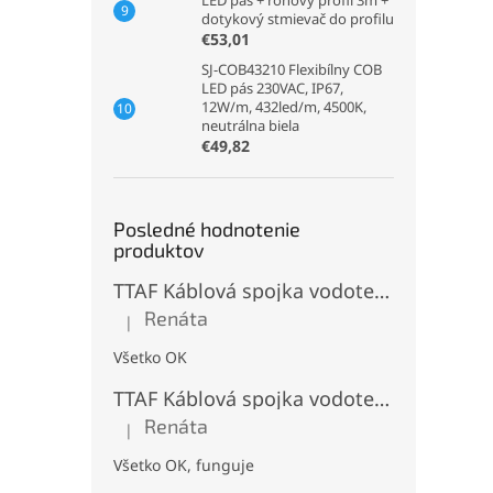
LED pás + rohový profil 3m +
dotykový stmievač do profilu
€53,01
SJ-COB43210 Flexibílny COB
LED pás 230VAC, IP67,
12W/m, 432led/m, 4500K,
neutrálna biela
€49,82
Posledné hodnotenie
produktov
TTAF Káblová spojka vodotesná IP68, Typu "T" , 3 pinová, 20A, 2,5mm², M20
Renáta
|
Hodnotenie produktu je 5 z 5 hviezdičiek.
Všetko OK
TTAF Káblová spojka vodotesná IP68, "I" Priama, 3 pinová, 20A, 2,5mm², M20
Renáta
|
Hodnotenie produktu je 5 z 5 hviezdičiek.
Všetko OK, funguje