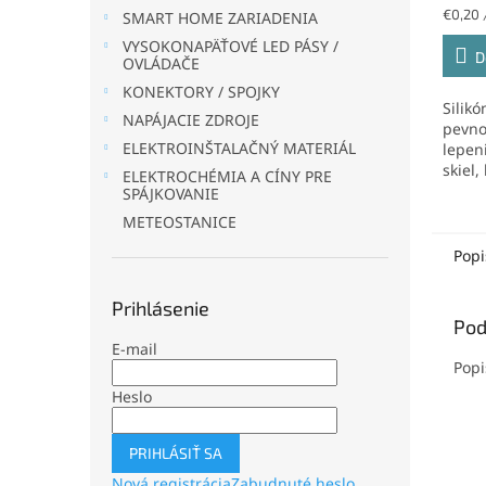
Jednot
€0,20 
SMART HOME ZARIADENIA
cena:
VYSOKONAPÄŤOVÉ LED PÁSY /
D
OVLÁDAČE
KONEKTORY / SPOJKY
Silik
NAPÁJACIE ZDROJE
pevno
ELEKTROINŠTALAČNÝ MATERIÁL
lepeni
skiel,
ELEKTROCHÉMIA A CÍNY PRE
smaltu
SPÁJKOVANIE
METEOSTANICE
Popi
Prihlásenie
Pod
E-mail
Popi
Heslo
PRIHLÁSIŤ SA
Nová registrácia
Zabudnuté heslo