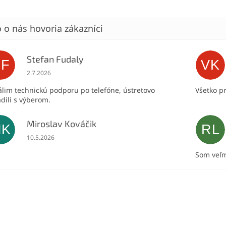
Stefan Fudaly
SF
VK
Hodnotenie obchodu je 5 z 5 hviezdičiek.
2.7.2026
lim technickú podporu po telefóne, ústretovo
Všetko p
dili s výberom.
Miroslav Kováčik
MK
RL
Hodnotenie obchodu je 5 z 5 hviezdičiek.
10.5.2026
Som veľm