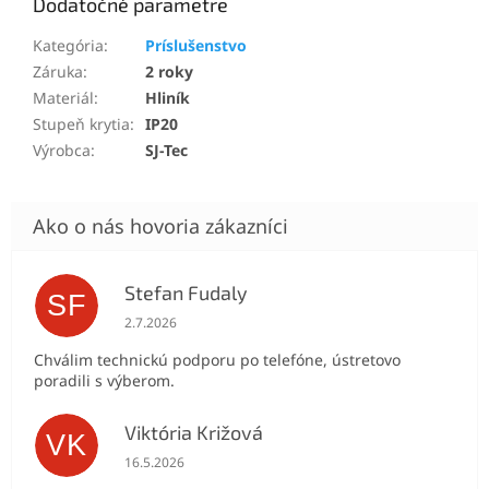
Dodatočné parametre
Kategória
:
Príslušenstvo
Záruka
:
2 roky
Materiál
:
Hliník
Stupeň krytia
:
IP20
Výrobca
:
SJ-Tec
Stefan Fudaly
SF
Hodnotenie obchodu je 5 z 5 hviezdičiek.
2.7.2026
Chválim technickú podporu po telefóne, ústretovo
poradili s výberom.
Viktória Križová
VK
Hodnotenie obchodu je 5 z 5 hviezdičiek.
16.5.2026