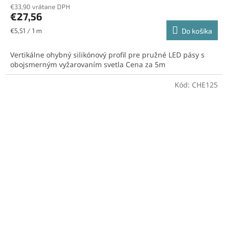
€33,90 vrátane DPH
€27,56
Jednotková
€5,51 / 1 m
Do košíka
cena:
Vertikálne ohybný silikónový profil pre pružné LED pásy s
obojsmerným vyžarovaním svetla Cena za 5m
Kód:
CHE125