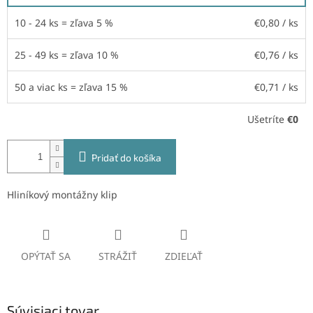
10 - 24 ks = zľava 5 %
€0,80
/ ks
25 - 49 ks = zľava 10 %
€0,76
/ ks
50 a viac ks = zľava 15 %
€0,71
/ ks
Ušetríte
€0
Pridať do košíka
Hliníkový montážny klip
OPÝTAŤ SA
STRÁŽIŤ
ZDIEĽAŤ
Súvisiaci tovar