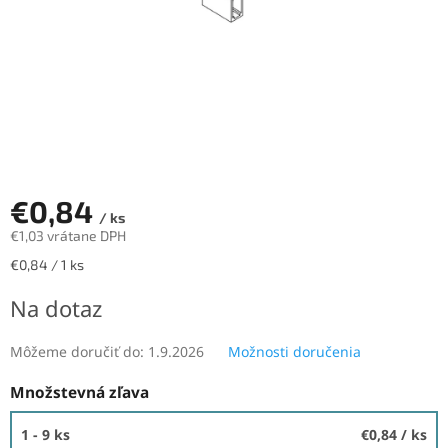
€0,84
/ ks
€1,03 vrátane DPH
Jednotková
€0,84 / 1 ks
cena:
Na dotaz
Môžeme doručiť do:
1.9.2026
Možnosti doručenia
Množstevná zľava
1 - 9 ks
€0,84
/ ks