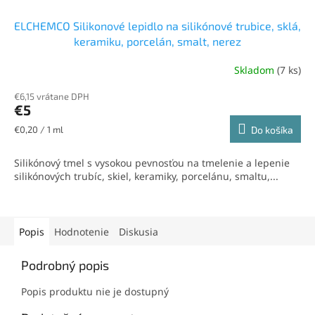
ELCHEMCO Silikonové lepidlo na silikónové trubice, sklá,
keramiku, porcelán, smalt, nerez
Skladom
(7 ks)
€6,15 vrátane DPH
€5
Jednotková
€0,20 / 1 ml
Do košíka
cena:
Silikónový tmel s vysokou pevnosťou na tmelenie a lepenie
silikónových trubíc, skiel, keramiky, porcelánu, smaltu,...
Popis
Hodnotenie
Diskusia
Podrobný popis
Popis produktu nie je dostupný