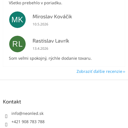
Všetko prebehlo v poriadku.
Miroslav Kováčik
MK
Hodnotenie obchodu je 5 z 5 hviezdičiek.
10.5.2026
Rastislav Lavrík
RL
Hodnotenie obchodu je 5 z 5 hviezdičiek.
13.4.2026
Som veľmi spokojný, rýchle dodanie tovaru.
Zobraziť ďalšie recenzie
Z
á
p
ä
Kontakt
t
i
info
@
neonled.sk
e
+421 908 783 788