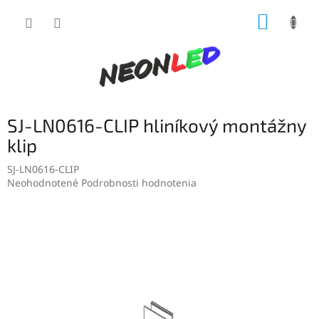
Prejsť
NÁKUP
na
obsah
KOŠÍK
SJ-LN0616-CLIP hliníkový montážny
klip
SJ-LN0616-CLIP
Priemerné
Neohodnotené
Podrobnosti hodnotenia
hodnotenie
produktu
je
0,0
z
5
hviezdičiek.