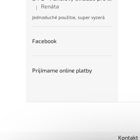
Renáta
|
Hodnotenie produktu je 5 z 5 hviezdičiek.
Jednoduché použitie, super vyzerá
Facebook
Prijímame online platby
Z
á
p
ä
t
Kontakt
i