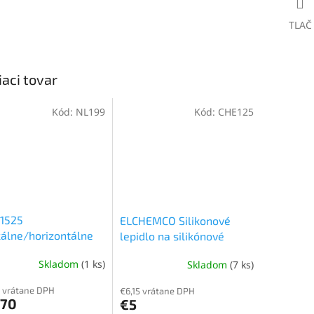
TLAČ
iaci tovar
Kód:
NL199
Kód:
CHE125
N1525
ELCHEMCO Silikonové
kálne/horizontálne
lepidlo na silikónové
ý silikónový profil
trubice, sklá, keramiku,
Skladom
(1 ks)
Skladom
(7 ks)
erné
ED
porcelán, smalt, nerez
tenie
 vrátane DPH
€6,15 vrátane DPH
ktu
,70
€5