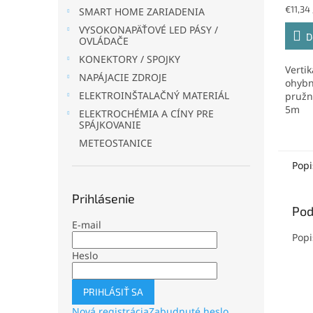
5,0
Jednot
€11,34 
SMART HOME ZARIADENIA
z
cena:
VYSOKONAPÄŤOVÉ LED PÁSY /
5
D
OVLÁDAČE
hviezd
KONEKTORY / SPOJKY
Verti
NAPÁJACIE ZDROJE
ohybný
ELEKTROINŠTALAČNÝ MATERIÁL
pružn
5m
ELEKTROCHÉMIA A CÍNY PRE
SPÁJKOVANIE
METEOSTANICE
Popi
Prihlásenie
Pod
E-mail
Popi
Heslo
PRIHLÁSIŤ SA
Nová registrácia
Zabudnuté heslo