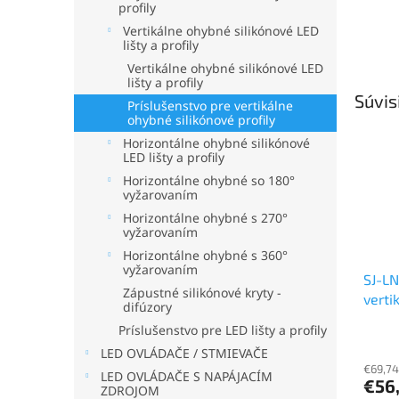
profily
Vertikálne ohybné silikónové LED
lišty a profily
Vertikálne ohybné silikónové LED
lišty a profily
Súvis
Príslušenstvo pre vertikálne
ohybné silikónové profily
Horizontálne ohybné silikónové
LED lišty a profily
Horizontálne ohybné so 180°
vyžarovaním
Horizontálne ohybné s 270°
vyžarovaním
Horizontálne ohybné s 360°
vyžarovaním
SJ-L
Zápustné silikónové kryty -
verti
difúzory
ohybn
Príslušenstvo pre LED lišty a profily
Priem
pre L
LED OVLÁDAČE / STMIEVAČE
hodno
€69,74
produ
LED OVLÁDAČE S NAPÁJACÍM
€56
je
ZDROJOM