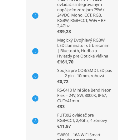
ovládač s integrovaným
napájacím zdrojom 75W /
24VDC, Mono, CCT, RGB,
RGBW, RGB+CCT, WiFi + RF
2,4Ghz
€39,23
Magický Dvojhlavý RGBW
LED Iluminátor s trblietaním
| Bluetooth, Hudba a
Hviezdy pre Optické Vlákna
€161,70
Spojka pre COB/SMD LED pás
- L - 2 pin - 10mm, rohová
€0,72
RS-0410 Mini Side Bend Neon
Flex – 24V, 8W, 3000K, IP67,
CUT=41mm
€33
FUT092 ovládač pre
RGB+CCT, 2,4Ghz, 4 zónový
€11,97
SWE01 - 16A WiFi Smart