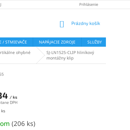
JOV
REKLAMAČNÝ PORIADOK
VRÁTENIE TOVARU
Prihlásenie
COOKI
NÁKUPNÝ
Prázdny košík
KOŠÍK
 / STMIEVAČE
NAPÁJACIE ZDROJE
SLUŽBY
BLOG
ertikálne ohybné
SJ-LN1525-CLIP hliníkový
montážny klip
55
84
/ ks
átane DPH
ová
 ks
dom
(206 ks)