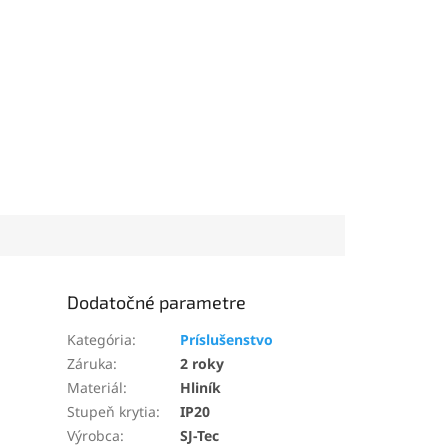
Dodatočné parametre
Kategória
:
Príslušenstvo
Záruka
:
2 roky
Materiál
:
Hliník
Stupeň krytia
:
IP20
Výrobca
:
SJ-Tec