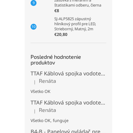
zásuvka s meraním a
štatistikami odberu, čierna
€8
SJ-ALP5825 zápustný
hliníkový profil pre LED,
Strieborný, Matný, 2m
€20,80
Posledné hodnotenie
produktov
TTAF Káblová spojka vodotesná IP68, Typu "T" , 3 pinová, 20A, 2,5mm², M20
Renáta
|
Hodnotenie produktu je 5 z 5 hviezdičiek.
Všetko OK
TTAF Káblová spojka vodotesná IP68, "I" Priama, 3 pinová, 20A, 2,5mm², M20
Renáta
|
Hodnotenie produktu je 5 z 5 hviezdičiek.
Všetko OK, funguje
B4-B - Panelový ovládač pre RGB+CCT LED, Čierny, Batériový 2xAAA (3V), Magnetický, RF 2,4GHz, 4 zóny