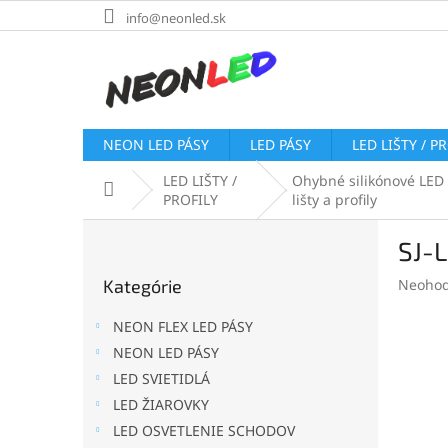
Prejsť
info@neonled.sk
na
obsah
NEON LED PÁSY
LED PÁSY
LED LIŠTY / P
LED LIŠTY /
Ohybné silikónové LED
Domov
PROFILY
lišty a profily
B
SJ-L
o
Preskočiť
č
Prieme
Kategórie
Neohod
kategórie
n
hodnot
ý
produk
NEON FLEX LED PÁSY
p
je
NEON LED PÁSY
a
0,0
LED SVIETIDLÁ
z
n
5
e
LED ŽIAROVKY
hviezdi
l
LED OSVETLENIE SCHODOV