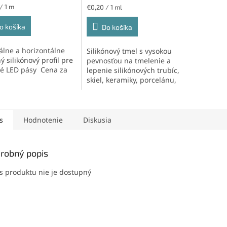
ková
Jednotková
/ 1 m
€0,20 / 1 ml
cena:
o košíka
Do košíka
ičiek.
kálne a horizontálne
Silikónový tmel s vysokou
 silikónový profil pre
pevnosťou na tmelenie a
é LED pásy Cena za
lepenie silikónových trubíc,
skiel, keramiky, porcelánu,
smaltu,...
s
Hodnotenie
Diskusia
robný popis
s produktu nie je dostupný