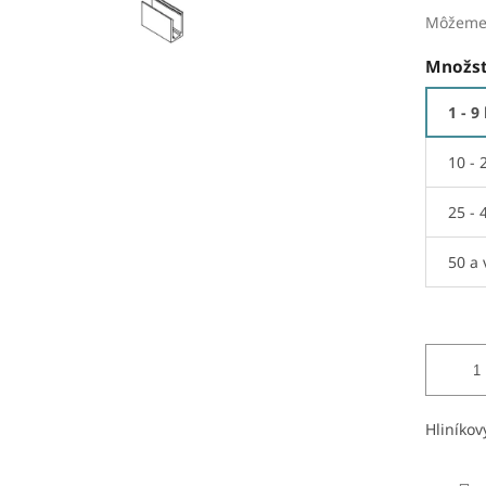
Môžeme 
Množst
1 - 9
10 - 
25 - 
50 a 
Hliníkov