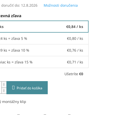
doručiť do:
12.8.2026
Možnosti doručenia
evná zľava
 ks
€0,84
/ ks
24 ks = zľava 5 %
€0,80
/ ks
49 ks = zľava 10 %
€0,76
/ ks
viac ks = zľava 15 %
€0,71
/ ks
Ušetríte
€0
Pridať do košíka
ý montážny klip