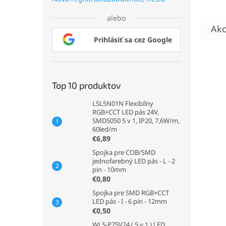
alebo
Prihlásiť sa cez Google
Top 10 produktov
LSL5N01N Flexibílny
RGB+CCT LED pás 24V,
SMD5050 5 v 1, IP20, 7,6W/m,
60led/m
€6,89
Spojka pre COB/SMD
jednofarebný LED pás - L - 2
pin - 10mm
€0,80
Spojka pre SMD RGB+CCT
LED pás - I - 6 pin - 12mm
€0,50
WL5-P75V24 ( 5 v 1 ) LED