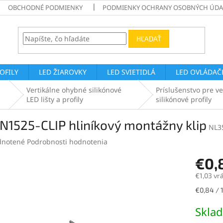
OBCHODNÉ PODMIENKY
PODMIENKY OCHRANY OSOBNÝCH ÚDA
HĽADAŤ
ROFILY
LED ŽIAROVKY
LED SVIETIDLÁ
LED OVLÁDAČE
Vertikálne ohybné silikónové
Príslušenstvo pre v
LED lišty a profily
silikónové profily
N1525-CLIP hliníkový montážny klip
NL3
rné
notené
Podrobnosti hodnotenia
enie
€0,
tu
€1,03 vr
Jednotk
€0,84 / 1
cena:
čiek.
Skla