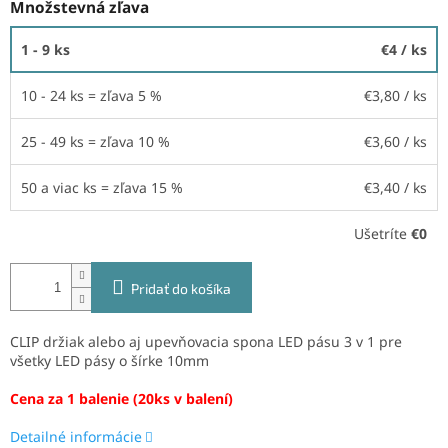
Množstevná zľava
1 - 9 ks
€4
/ ks
10 - 24 ks = zľava 5 %
€3,80
/ ks
25 - 49 ks = zľava 10 %
€3,60
/ ks
50 a viac ks = zľava 15 %
€3,40
/ ks
Ušetríte
€0
Pridať do košíka
CLIP držiak alebo aj upevňovacia spona LED pásu 3 v 1 pre
všetky LED pásy o šírke 10mm
Cena za 1 balenie (20ks v balení)
Detailné informácie