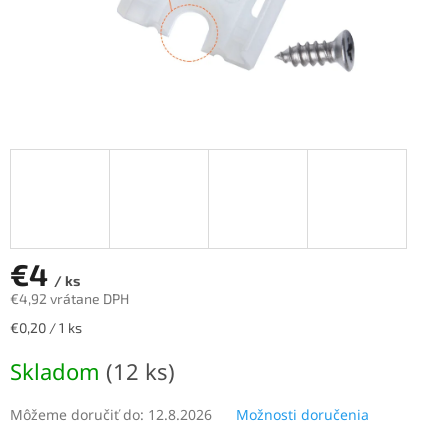
€4
/ ks
€4,92 vrátane DPH
Jednotková
€0,20 / 1 ks
cena:
Skladom
(12 ks)
Môžeme doručiť do:
12.8.2026
Možnosti doručenia