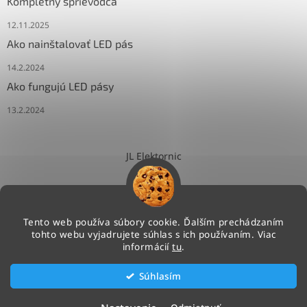
Kompletný sprievodca
12.11.2025
Ako nainštalovať LED pás
14.2.2024
Ako fungujú LED pásy
13.2.2024
JL Elektornic
Tento web používa súbory cookie. Ďalším prechádzaním
tohto webu vyjadrujete súhlas s ich používaním. Viac
Vytvoril Shoptet
informácií
tu
.
Súhlasím
Copyright 2026
NEONLED.SK
. Všetky práva vyhradené.
Upraviť nastavenie cookies