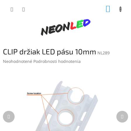
Prejsť
NÁKUP
na
obsah
KOŠÍK
CLIP držiak LED pásu 10mm
NL289
Priemerné
Neohodnotené
Podrobnosti hodnotenia
hodnotenie
produktu
je
0,0
z
5
hviezdičiek.