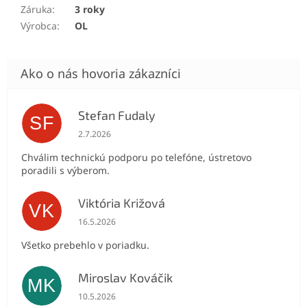
Záruka
:
3 roky
Výrobca
:
OL
Stefan Fudaly
SF
Hodnotenie obchodu je 5 z 5 hviezdičiek.
2.7.2026
Chválim technickú podporu po telefóne, ústretovo
poradili s výberom.
Viktória Križová
VK
Hodnotenie obchodu je 5 z 5 hviezdičiek.
16.5.2026
Všetko prebehlo v poriadku.
Miroslav Kováčik
MK
Hodnotenie obchodu je 5 z 5 hviezdičiek.
10.5.2026