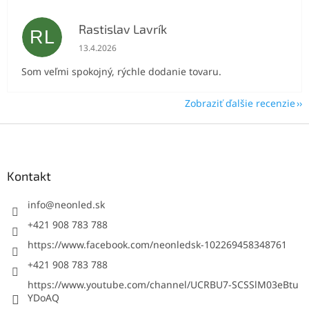
Rastislav Lavrík
RL
Hodnotenie obchodu je 5 z 5 hviezdičiek.
13.4.2026
Som veľmi spokojný, rýchle dodanie tovaru.
Zobraziť ďalšie recenzie
Z
á
p
ä
Kontakt
t
i
info
@
neonled.sk
e
+421 908 783 788
https://www.facebook.com/neonledsk-102269458348761
+421 908 783 788
https://www.youtube.com/channel/UCRBU7-SCSSlM03eBtu
YDoAQ